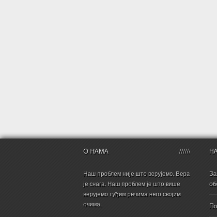
О НАМА
Н
За
Наш проблем није што верујемо. Вера
об
је снага. Наш проблем је што више
верујемо туђим речима него својим
очима.
По