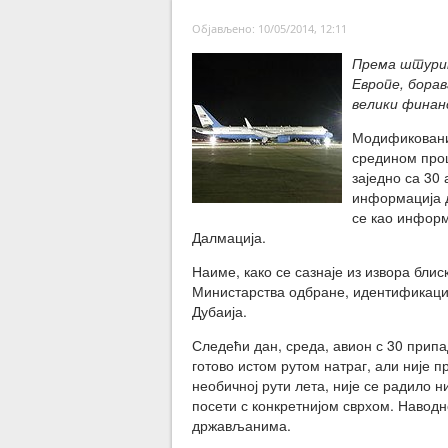
Објављено: 10/05/2014, 12:11
Према штурим
Европе, бора
велики финанс
Модификовани 
средином прош
заједно са 30
информација д
се као информ
Далмација.
Наиме, како се сазнаје из извора блис
Министарства одбране, идентификацио
Дубаија.
Следећи дан, среда, авион с 30 прип
готово истом рутом натраг, али није п
необичној рути лета, није се радило 
посети с конкретнијом сврхом. Наводн
држављанима.