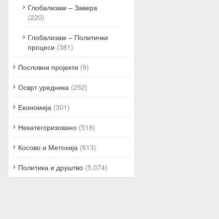
Глобализам – Завера
(220)
Глобализам – Политички
процеси
(381)
Пословни пројекти
(9)
Осврт уредника
(252)
Економија
(301)
Некатегоризовано
(518)
Косово и Метохија
(613)
Политика и друштво
(5.074)