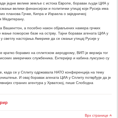
е једне велике земље с истока Европе, боравак људи ЦИА у
 смањи велики финансијски и политички утицај који Русија има
ких планова Грчке, Кипра и Израела о заједничкој
ом Медитерану.
ра Вашингтон, а посебно након објављених намера грчких
 мање поморске базе на острву. Тајни боравак агената ЦИА у
 у светлу настојања Америке да се смањи утицај Русије у
је кратко боравио на сплитском аеродрому, ВИП је верзија тог
високих америчких службеника. Ентеријер и кабина луксузно су
не, када се у Сплиту одржавала НАТО конференција на тему
ништење. И овај боравак агената ЦИА у Сплиту потврђује да је
тивнијих страних агентура у Хрватској, пише Слободна
урир
Врх странице