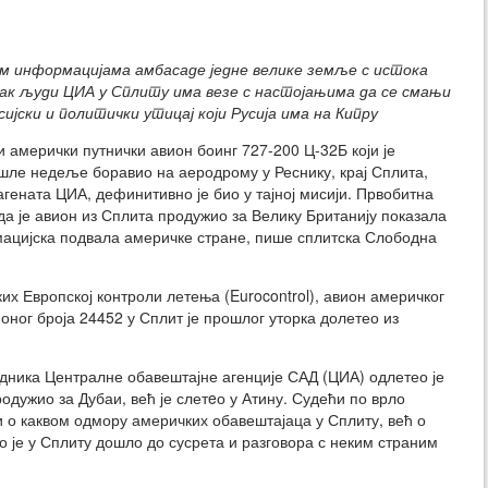
 информацијама амбасаде једне велике земље с истока
вак људи ЦИА у Сплиту има везе с настојањима да се смањи
ијски и политички утицај који Русија има на Кипру
амерички путнички авион боинг 727-200 Ц-32Б који је
ле недеље боравио на аеродрому у Реснику, крај Сплита,
 агената ЦИА, дефинитивно је био у тајној мисији. Првобитна
а је авион из Сплита продужио за Велику Британију показала
ацијска подвала америчке стране, пише сплитска Слободна
ких Европској контроли летења (Eurocontrol), авион америчког
ног броја 24452 у Сплит је прошлог уторка долетео из
адника Централне обавештајне агенције САД (ЦИА) одлетео је
родужио за Дубаи, већ је слетeо у Атину. Судећи по врло
ни о каквом одмору америчких обавештајаца у Сплиту, већ о
о је у Сплиту дошло до сусрета и разговора с неким страним