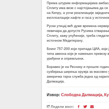
Према штурим информацијама амбасад
Сплиту има везе с најстојањима да се
на Кипру, а уочи реализације заједнич
експлоатацији нафте и гаса у источн
Руски утицај већ дуже времена нерви
левичара да допусте Русима отварање
Сплиту, кажу упућенији, треба гледати
источном Медитерану.
Боинг 757-200 који припада ЦИА, који 
типа авиона који је намењен превозу 
уређени и опремљени.
Боравио је на Реснику и прошле годи
сузбијања ширења оружја за масовно у
америчка тајна служба једна од најак
Далмација.
Извор:
Слободна Далмација, К
Подели вест: