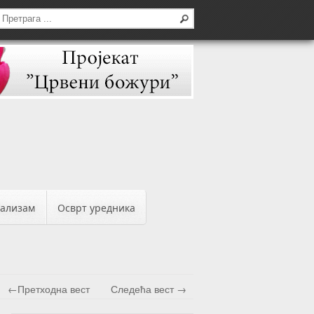
бализам
Осврт уредника
←Претходна вест
Следећа вест →