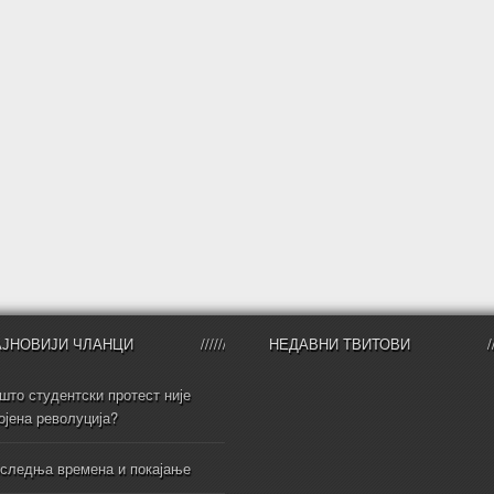
АЈНОВИЈИ ЧЛАНЦИ
НЕДАВНИ ТВИТОВИ
што студентски протест није
ојена револуција?
следња времена и покајање