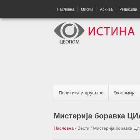
Насловна
Мисија
Архива
Редакција
Политика и друштво
Економија
Мистерија боравка ЦИА
Насловна
/
Вести
/
Мистерија боравка ЦИ