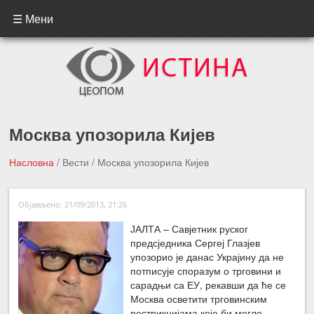
☰ Мени
Москва упозорила Кијев
Насловна
/
Вести
/
Москва упозорила Кијев
←Претходна вест
Следећа вест →
Објављено: 21/09/2013, 21:26
ЈАЛТА – Савјетник руског
предсједника Сергеј Глазјев
упозорио је данас Украјину да не
потписује споразум о трговини и
сарадњи са ЕУ, рекавши да ће се
Москва осветити трговинским
рестрикцијама које би могле