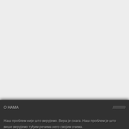
О НАМА
Наш проблем није што верујемо. Вера је снага. Наш проблем је што
више верујемо туђим речима него својим очима.