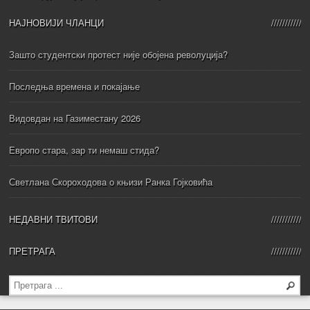
НАЈНОВИЈИ ЧЛАНЦИ
Зашто студентски протест није обојена револуција?
Последња времена и покајање
Видовдан на Газиместану 2026
Европо стара, зар ти немаш стида?
Светлана Скороходова о књизи Ранка Гојковића
НЕДАВНИ ТВИТОВИ
ПРЕТРАГА