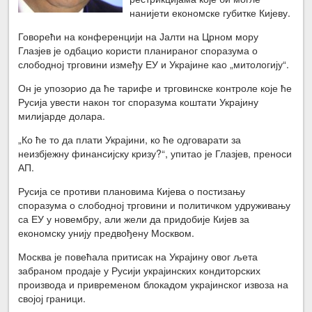
нанијети економске губитке Кијеву.
Говорећи на конференцији на Јалти на Црном мору
Глазјев је одбацио користи планираног споразума о
слободној трговини између ЕУ и Украјине као „митологију“.
Он је упозорио да ће тарифе и трговинске контроле које ће
Русија увести након тог споразума коштати Украјину
милијарде долара.
„Ко ће то да плати Украјини, ко ће одговарати за
неизбјежну финансијску кризу?“, упитао је Глазјев, преноси
АП.
Русија се противи плановима Кијева о постизању
споразума о слободној трговини и политичком удруживању
са ЕУ у новембру, али жели да придобије Кијев за
економску унију предвођену Москвом.
Москва је повећала притисак на Украјину овог љета
забраном продаје у Русији украјинских кондиторских
производа и привременом блокадом украјинског извоза на
својој граници.