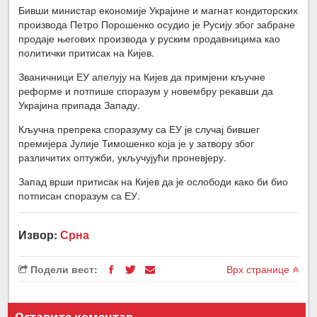
Бивши министар економије Украјине и магнат кондиторских
производа Петро Порошенко осудио је Русију због забране
продаје његових производа у руским продавницима као
политички притисак на Кијев.
Званичници ЕУ апелују на Кијев да примјени кључне
реформе и потпише споразум у новембру рекавши да
Украјина припада Западу.
Кључна препрека споразуму са ЕУ је случај бившег
премијера Јулије Тимошенко која је у затвору због
различитих оптужби, укључујући проневјеру.
Запад врши притисак на Кијев да је ослободи како би био
потписан споразум са ЕУ.
Извор:
Срна
Подели вест:
Врх странице
Оставите коментар