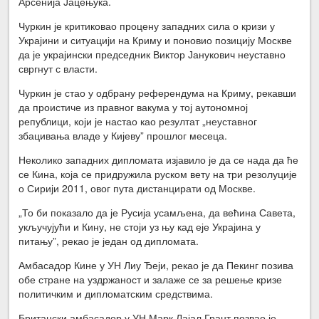
Арсенија Јацењука.
Чуркин је критиковао процену западних сила о кризи у
Украјини и ситуацији на Криму и поновио позицију Москве
да је украјински председник Виктор Јанукович неуставно
свргнут с власти.
Чуркин је стао у одбрану референдума на Криму, рекавши
да проистиче из правног вакума у тој аутономној
републици, који је настао као резултат „неуставног
збацивања владе у Кијеву” прошлог месеца.
Неколико западних дипломата изјавило је да се нада да ће
се Кина, која се придружила руском вету на три резолуције
о Сирији 2011, овог пута дистанцирати од Москве.
„То би показало да је Русија усамљена, да већина Савета,
укључујући и Кину, не стоји уз њу кад еје Украјина у
питању”, рекао је један од дипломата.
Амбасадор Кине у УН Лиу Ђеји, рекао је да Пекинг позива
обе стране на уздржаност и залаже се за решење кризе
политичким и дипломатским средствима.
Британски амбасадор у УН Марк Лајал Грант позвао је