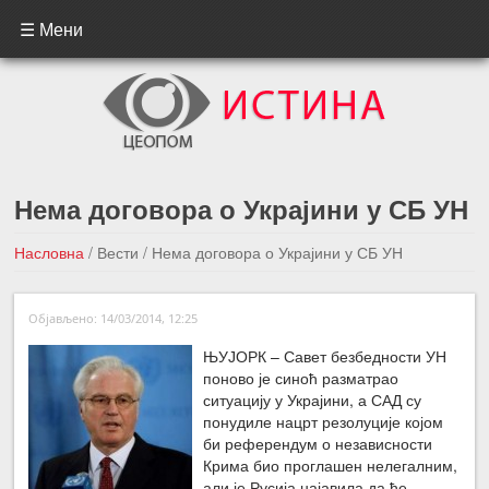
☰ Мени
Нема договора о Украјини у СБ УН
Насловна
/
Вести
/
Нема договора о Украјини у СБ УН
←Претходна вест
Следећа вест →
Објављено: 14/03/2014, 12:25
ЊУЈОРК – Савет безбедности УН
поново је синоћ разматрао
ситуацију у Украјини, а САД су
понудиле нацрт резолуције којом
би референдум о независности
Крима био проглашен нелегалним,
али је Русија најавила да ће