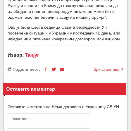
Русију и власти на Криму да откажу гласање, рекавши да
„слободан и поштен референдум никако не може бити
одржан тамо где бирачи гласају на нишану оружја”.
Ово је била шеста седница Савета безбедности УН
посвећена ситуацији у Украјини у последњих 12 дана, али
ниједна није окончана конкретним договором или акцијом.
Извор:
Танјуг
Подели вест:
Врх странице
Оставите коментар
Оставите коментар на Нема договора о Украјини у СБ УН