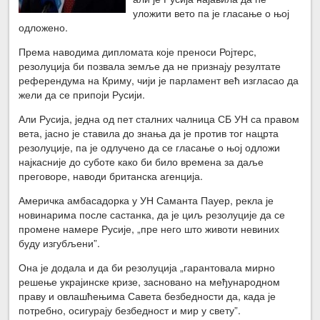
уложити вето па је гласање о њој
одложено.
Према наводима дипломата које преноси Ројтерс,
резолуција би позвала земље да не признају резултате
референдума на Криму, чији је парламент већ изгласао да
жели да се припоји Русији.
Али Русија, једна од пет сталних чалница СБ УН са правом
вета, јасно је ставила до знања да је против тог нацрта
резолуције, па је одлучено да се гласање о њој одложи
најкасније до суботе како би било времена за даље
преговоре, наводи британска агенција.
Америчка амбасадорка у УН Саманта Пауер, рекла је
новинарима после састанка, да је циљ резолуције да се
промене намере Русије, „пре него што животи невиних
буду изгубљени”.
Она је додала и да би резолуција „гарантовала мирно
решење украјинске кризе, засновано на међународном
праву и овлашћењима Савета безбедности да, када је
потребно, осигурају безбедност и мир у свету”.