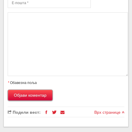
*
Обавезна поља
Подели вест:
Врх странице