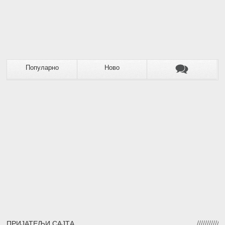
Популарно
Ново
ПРИЈАТЕЉИ САЈТА