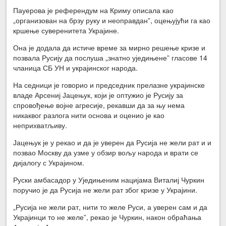
Пауерова је референдум на Криму описала као
„организован на брзу руку и неоправдан”, оцењујући га као
кршење суверенитета Украјине.
Она је додала да истиче време за мирно решење кризе и
позвала Русију да послуша „знатно уједињене” гласове 14
чланица СБ УН и украјинског народа.
На седници је говорио и председник прелазне украјинске
владе Арсениј Јацењук, који је оптужио је Русију за
спровођење војне агресије, рекавши да за њу нема
никаквог разлога нити основа и оценио је као
неприхватљиву.
Јацењук је у рекао и да је уверен да Русија не жели рат и и
позвао Москву да узме у обзир вољу народа и врати се
дијалогу с Украјином.
Руски амбасадор у Уједињеним нацијама Виталиј Чуркин
поручио је да Русија не жели рат због кризе у Украјини.
„Русија не жели рат, нити то желе Руси, а уверен сам и да
Украјинци то не желе”, рекао је Чуркин, након обраћања