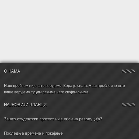
О НАМА
Наш проблем није што верујемо. Вера је снага. Наш проблем је што
више верујемо туђим речима него својим очима.
НАЈНОВИЈИ ЧЛАНЦИ
Зашто студентски протест није обојена револуција?
Последња времена и покајање