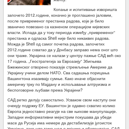
Копање и испитивање изворишта
започето 2012.године, коначно је проглашено јаловим,
после привременог престанка радова, које је било
званично повезано са казненом операцијом кијевских
власти. Испада да у току периода између „привременог“
престанка и одласка Shell није било никаквих радова.
Можда је Shell од самог почетка радова, започетих
2012.године схватао да у Донбасу заправо нема оног што
они траже. Украјина се налази у центру пажње САД већ око
17 година. „Геостратегија за Евроазију“ Збигњева
Бжежинског отворено показује стремљење Америке да
Украјину учини делом НАТО. Сва садашња порицања
Вашингтона изазивају сумње. Како иначе објаснити
америчку трку по Мајдану и испољавање алтруизма и
беспоговорне љубави према Украјини?
САД ретко делују самостално. Усваком свом наступу они
очекују подржку ЕУ. Вашингтон је одавно схватио колико
Европа једноставно реагује на све њихове манупулације.
Западни информативни мејнстрим покушава да убеди
масе да Русија има немере да дестабилизује југоисток
Украјине, тако што тамо шаље војнике и обавештајце. САД