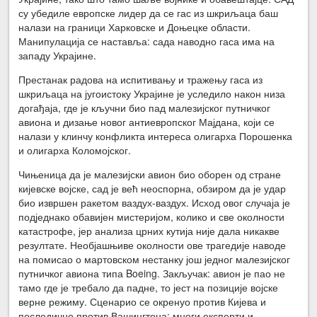
су убедиле европске лидер да се гас из шкриљаца баш
налази на граници Харковске и Доњецке области.
Манипулација се наставља: сада наводно гаса има на
западу Украјине.
Престанак радова на испитивању и тражењу гаса из
шкриљаца на југоистоку Украјине је уследило након низа
догађаја, где је кључни био пад малезијског путничког
авиона и дизање новог антиевропског Мајдана, који се
налази у клинчу конфликта интереса олигарха Порошенка
и олигарха Коломојског.
Чињеница да је малезијски авион био оборен од стране
кијевске војске, сад је већ неоспорна, обзиром да је удар
био извршен ракетом ваздух-ваздух. Исход овог случаја је
подједнако обавијен мистеријом, колико и све околности
катастрофе, јер анализа црних кутија није дала никакве
резултате. Необјашњиве околности ове трагедије наводе
на помисао о мартовском нестанку још једног малезијског
путничког авиона типа Boeing. Закључак: авион је пао не
тамо где је требало да падне, то јест на позиције војске
верне режиму. Сценарио се окренуо против Кијева и
последично против Вашингтона: многи експерти и