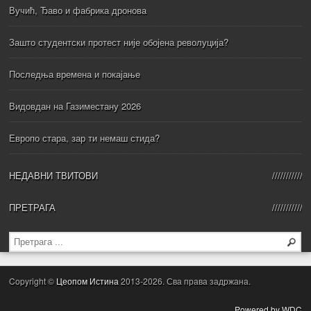
Вучић, Ђаво и фабрика дронова
Зашто студентски протест није обојена револуција?
Последња времена и покајање
Видовдан на Газиместану 2026
Европо стара, зар ти немаш стида?
НЕДАВНИ ТВИТОВИ
ПРЕТРАГА
Copyright ©
Цеопом Истина
2013-2026. Сва права задржана.
Powered by WDC