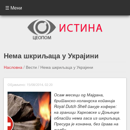
☰ Мени
Нема шкриљаца у Украјини
Насловна
/
Вести
/
Нема шкриљаца у Украјини
←Претходна вест
Следећа вест →
Објављено: 15/08/2014, 02:20
Осам месеци од Мајдана,
британско-холандска копанија
Royal Dutch Shell пакује кофере:
на граници Харковске и Доњецке
области нема гаса из шкриљаца.
Пресуда је коначна, без права на
жалбу.