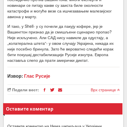
новинари се питају какве су заиста биле околности
катастрофе и могуће везе са ишчезавањем малезијског
авиона у марту.
И тако, у Shell- у су почели да пакују кофере, јер је
Вашингтон признао да је смишљени сценарио пропао?
Није искључено. Али САД нису навикле да одустају, а
„колатерална штета“- у овом случају Украјина, никада их
није посебно бринула. Зато ће вероватно следећи корак
бити покушај дестабилизације Русије изнутра. Европа
наставља слепо да прати амерички диктат.
Извор:
Глас Русије
Подели вест:
Врх странице
Оставите коментар
Оставите коментар на Нема шкриљаца у Украјини