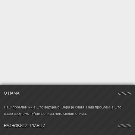
О НАМА
Наш проблем није што верујемо. Вера је снага. Наш проблем је што
више верујемо туђим речима него својим очима.
НАЈНОВИЈИ ЧЛАНЦИ