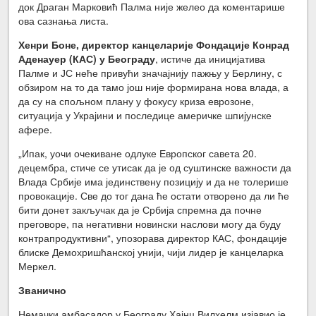
док Драган Марковић Палма није желео да коментарише
ова сазнања листа.
Хенри Боне, директор канцеларије Фондације Конрад
Аденауер (КАС) у Београду
, истиче да иницијатива
Палме и ЈС неће привући значајнију пажњу у Берлину, с
обзиром на то да тамо још није формирана нова влада, а
да су на спољном плану у фокусу криза еврозоне,
ситуација у Украјини и последице америчке шпијунске
афере.
„Ипак, уочи очекиване одлуке Европског савета 20.
децембра, стиче се утисак да је од суштинске важности да
Влада Србије има јединствену позицију и да не толерише
провокације. Све до тог дана ће остати отворено да ли ће
бити донет закључак да је Србија спремна да почне
преговоре, па негативни новински наслови могу да буду
контрапродуктивни“, упозорава директор КАС, фондације
блиске Демохришћанској унији, чији лидер је канцеларка
Меркел.
Званично
Немачки амбасадор у Београду Хајнц Вилхелм изјавио је