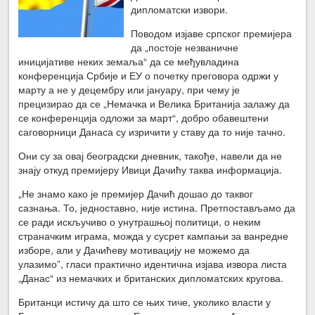
дипломатски извори.
Поводом изјаве српског премијера
да „постоје незваничне
иницијативе неких земаља“ да се међувладина
конференција Србије и ЕУ о почетку преговора одржи у
марту а не у децембру или јануару, при чему је
прецизирао да се „Немачка и Велика Британија залажу да
се конференција одложи за март“, добро обавештени
саговорници Данаса су изричити у ставу да то није тачно.
Они су за овај београдски дневник, такође, навели да не
знају откуд премијеру Ивици Дачићу таква информација.
„Не знамо како је премијер Дачић дошао до таквог
сазнања. То, једноставно, није истина. Претпостављамо да
се ради искључиво о унутрашњој политици, о неким
страначким играма, можда у сусрет кампањи за ванредне
изборе, али у Дачићеву мотивацију не можемо да
улазимо”, гласи практично идентична изјава извора листа
„Данас“ из немачких и британских дипломатских кругова.
Британци истичу да што се њих тиче, уколико власти у