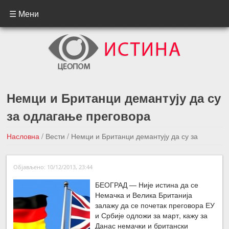
☰ Мени
Немци и Британци демантују да су
за одлагање преговора
Насловна
/
Вести
/
Немци и Британци демантују да су за
одлагање преговора
Објављено: 10/12/2013, 23:44
←Претходна вест
Следећа вест →
БЕОГРАД — Није истина да се
Немачка и Велика Британија
залажу да се почетак преговора ЕУ
и Србије одложи за март, кажу за
Данас немачки и британски