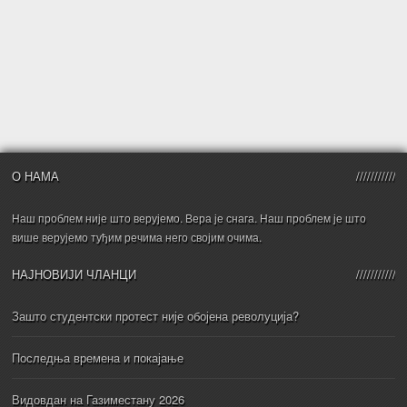
О НАМА
Наш проблем није што верујемо. Вера је снага. Наш проблем је што
више верујемо туђим речима него својим очима.
НАЈНОВИЈИ ЧЛАНЦИ
Зашто студентски протест није обојена револуција?
Последња времена и покајање
Видовдан на Газиместану 2026