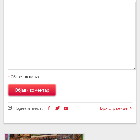
*
Обавезна поља
Подели вест:
Врх странице