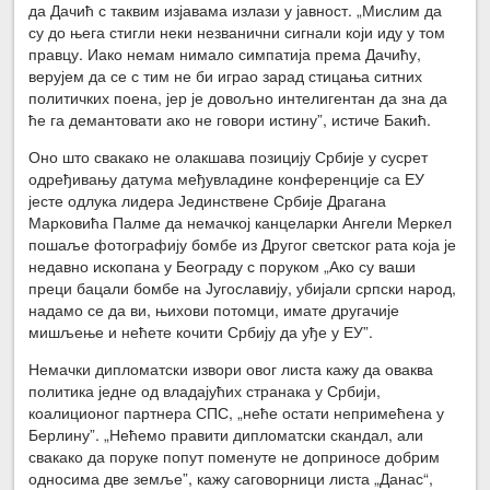
да Дачић с таквим изјавама излази у јавност. „Мислим да
су до њега стигли неки незванични сигнали који иду у том
правцу. Иако немам нимало симпатија према Дачићу,
верујем да се с тим не би играо зарад стицања ситних
политичких поена, јер је довољно интелигентан да зна да
ће га демантовати ако не говори истину”, истиче Бакић.
Оно што свакако не олакшава позицију Србије у сусрет
одређивању датума међувладине конференције са ЕУ
јесте одлука лидера Јединствене Србије Драгана
Марковића Палме да немачкој канцеларки Ангели Меркел
пошаље фотографију бомбе из Другог светског рата која је
недавно ископана у Београду с поруком „Ако су ваши
преци бацали бомбе на Југославију, убијали српски народ,
надамо се да ви, њихови потомци, имате другачије
мишљење и нећете кочити Србију да уђе у ЕУ”.
Немачки дипломатски извори овог листа кажу да оваква
политика једне од владајућих странака у Србији,
коалиционог партнера СПС, „неће остати непримећена у
Берлину”. „Нећемо правити дипломатски скандал, али
свакако да поруке попут поменуте не доприносе добрим
односима две земље”, кажу саговорници листа „Данас“,