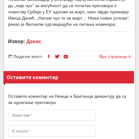
да „није чуо” за могућност да се почетак преговора о
чланству Србије у ЕУ одложи за март, како тврди премијер
Ивица Дачић. „Нисам чуо то за март… Нема нових услова“,
рекао је Вилхелм одговарајући на питања новинара.
Извор:
Данас
Подели вест:
Врх странице
Оставите коментар
Оставите коментар на Немци и Британци демантују да су
за одлагање преговора