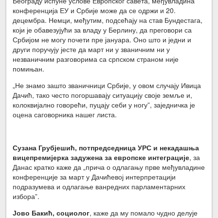
Београду испуне услове Европског савета, међувладина
конференција ЕУ и Србије може да се одржи и 20.
децембра. Немци, међутим, подсећају на став Бундестага,
који је обавезујући за владу у Берлину, да преговори са
Србијом не могу почети пре јануара. Оно што и једни и
други поручују јесте да март ни у званичним ни у
незваничним разговорима са српском страном није
помињан.
„Не знамо зашто званичници Србије, у овом случају Ивица
Дачић, тако често погоршавају ситуацију своје земље и,
колоквијално говорећи, пуцају себи у ногу”, заједничка је
оцена саговорника нашег листа.
Сузана Грубјешић, потпредседница УРС и некадашња
вицепремијерка задужена за европске интеграције
, за
Данас кратко каже да „прича о одлагању прве међувладине
конференције за март у Дачићевој интерпретацији
подразумева и одлагање ванредних парламентарних
избора”.
Јово Бакић, социолог
, каже да му помало чудно делује