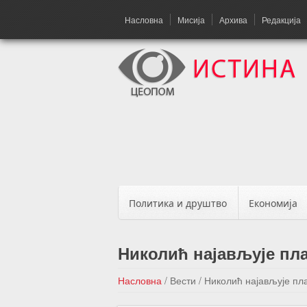
Насловна
Мисија
Архива
Редакција
Политика и друштво
Економија
Николић најављује пл
Насловна
/
Вести
/
Николић најављује пл