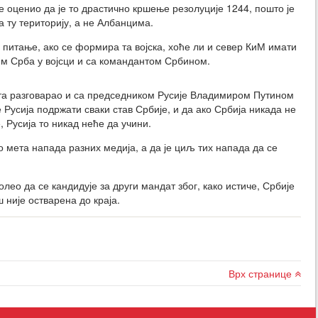
 оценио да је то драстично кршење резолуције 1244, пошто је
 ту територију, а не Албанцима.
питање, ако се формира та војска, хоће ли и север КиМ имати
ем Срба у војсци и са командантом Србином.
пута разговарао и са председником Русије Владимиром Путином
 Русија подржати сваки став Србије, и да ако Србија никада не
 Русија то никад неће да учини.
о мета напада разних медија, а да је циљ тих напада да се
олео да се кандидује за други мандат због, како истиче, Србије
ш није остварена до краја.
Врх странице