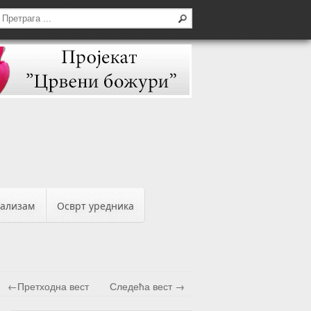
бализам
Осврт уредника
←Претходна вест
Следећа вест →