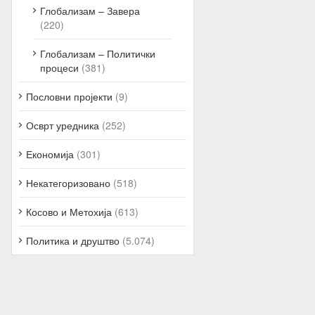
Глобализам – Завера
(220)
Глобализам – Политички
процеси
(381)
Пословни пројекти
(9)
Осврт уредника
(252)
Економија
(301)
Некатегоризовано
(518)
Косово и Метохија
(613)
Политика и друштво
(5.074)