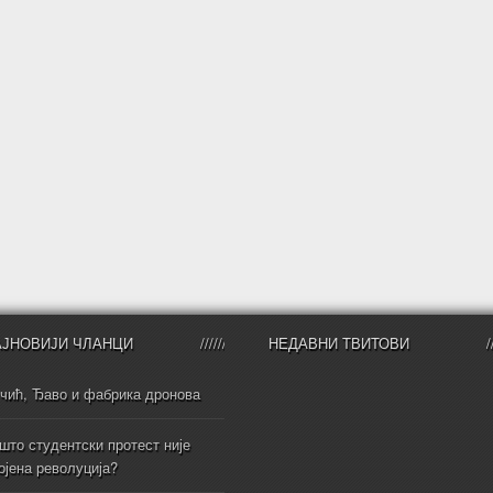
АЈНОВИЈИ ЧЛАНЦИ
НЕДАВНИ ТВИТОВИ
чић, Ђаво и фабрика дронова
што студентски протест није
ојена револуција?