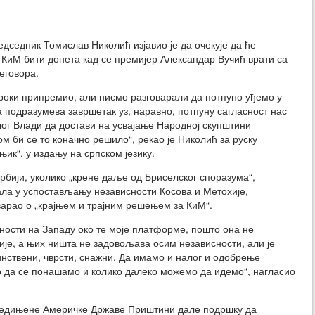
седник Томислав Николић изјавио је да очекује да ће
КиМ бити донета кад се премијер Александар Вучић врати са
еговора.
кроки припремио, али нисмо разговарали да потпуно уђемо у
а подразумева завршетак уз, наравно, потпуну сагласност нас
лог Влади да достави на усвајање Народној скупштини
ом би се то коначно решило“, рекао је Николић за руску
њик“, у издању на српском језику.
Србији, уколико „крене даље од Бриселског споразума“,
ала у успостављању независности Косова и Метохије,
варао о „крајњем и трајним решењем за КиМ“.
ности на Западу око те моје платформе, пошто она не
је, а њих ништа не задовољава осим независности, али је
инствени, чврсти, снажни. Да имамо и налог и одобрење
о да се понашамо и колико далеко можемо да идемо“, нагласио
једињене Америчке Државе Приштини дале подршку да