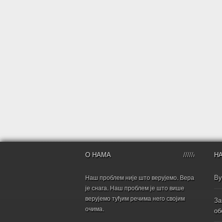
О НАМА
Н
Ву
Наш проблем није што верујемо. Вера
је снага. Наш проблем је што више
верујемо туђим речима него својим
За
очима.
об