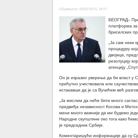
Објављено: 04/02/2015, 18:51
БЕОГРАД– Пред
платформа за 
бриселских пр
„Ја сам неки 
процедуру кој
двојице, пред
резолуцију кој
агенцију „Спут
Он је изразио уверење да би власт у 
прећутно учествовала или саучествов
истакавши да је са Вучићем већ разго
„Ја мислим да неће бити много саглас
предвиђа независност Косова и Метохи
мени много важније да ми будемо јед
Народне скупштине око тога како ћем
је председник Србије.
Коментаришући информације да су С