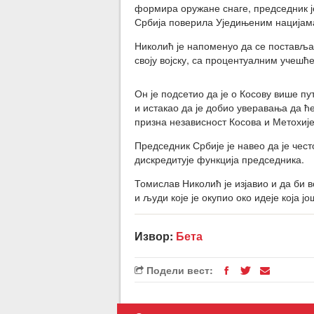
формира оружане снаге, председник је
Србија поверила Уједињеним нацијама
Николић је напоменуо да се поставља 
своју војску, са процентуалним учешћ
Он је подсетио да је о Косову више 
и истакао да је добио уверавања да ће
призна независност Косова и Метохије,
Председник Србије је навео да је чест
дискредитује функција председника.
Томислав Николић је изјавио и да би в
и људи које је окупио око идеје која јо
Извор:
Бета
Подели вест: