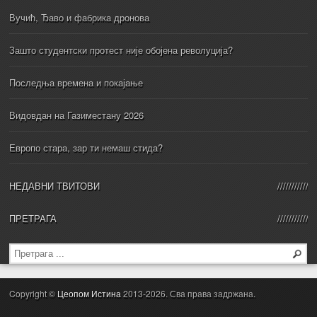
Вучић, Ђаво и фабрика дронова
Зашто студентски протест није обојена револуција?
Последња времена и покајање
Видовдан на Газиместану 2026
Европо стара, зар ти немаш стида?
НЕДАВНИ ТВИТОВИ
ПРЕТРАГА
Copyright ©
Цеопом Истина
2013-2026. Сва права задржана.