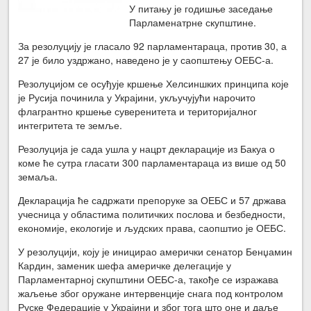
У питању је годишње заседање
Парламенатрне скупштине.
За резолуцију је гласало 92 парламентараца, против 30, а
27 је било уздржано, наведено је у саопштењу ОЕБС-а.
Резолуцијом се осуђује кршење Хелсиншких принципа које
је Русија починила у Украјини, укључујући нарочито
флагрантно кршење суверенитета и територијалног
интегритета те земље.
Резолуција је сада ушла у нацрт декларације из Бакуа о
коме ће сутра гласати 300 парламентараца из више од 50
земаља.
Декларација ће садржати препоруке за ОЕБС и 57 држава
учесница у областима политичких послова и безбедности,
економије, екологије и људских права, саопштио је ОЕБС.
У резолуцији, коју је иницирао амерички сенатор Бенџамин
Кардин, заменик шефа америчке делегације у
Парламентарној скупштини ОЕБС-а, такође се изражава
жаљење због оружане интервенције снага под контролом
Руске Федерације у Украјини и због тога што оне и даље