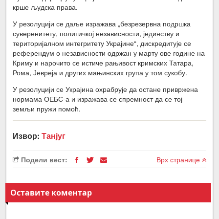
крше људска права.
У резолуцији се даље изражава „безрезервна подршка
суверенитету, политичкој независности, јединству и
територијалном интегритету Украјине“, дискредитује се
референдум о независности одржан у марту ове године на
Криму и нарочито се истиче рањивост кримских Татара,
Рома, Јевреја и других мањинских група у том сукобу.
У резолуцији се Украјина охрабрује да остане привржена
нормама ОЕБС-а и изражава се спремност да се тој
земљи пружи помоћ.
Извор:
Танјуг
Подели вест:
Врх странице
Оставите коментар