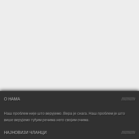
О НАМА
Наш проблем није што верујемо. Вера је снага. Наш проблем је што
више верујемо туђим речима него својим очима.
НАЈНОВИЈИ ЧЛАНЦИ