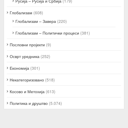
Русија – Русија и Србија
(179)
Глобализам
(608)
Глобализам – Завера
(220)
Глобализам – Политички процеси
(381)
Пословни пројекти
(9)
Осврт уредника
(252)
Економија
(301)
Некатегоризовано
(518)
Косово и Метохија
(613)
Политика и друштво
(5.074)