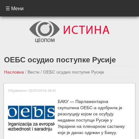
☰ Мени
ОЕБС осудио поступке Русије
Насловна
/
Вести
/
ОЕБС осудио поступке Русије
←Претходна вест
Следећа вест →
Објављено: 02/07/2014, 06:41
БАКУ — Парламентарна
скупштина ОЕБС-а одобрила је
резолуцију којом се осуђују
недавни поступци Русије у
Украјини на пленарном састанку
који је данас одржан у Бакуу.