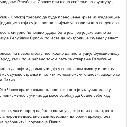
 и укидање Републике Српске или њено свођење на љуштуру“,
блици Српској требало да буде преношење кризе из Федерације
ојединцима који су јавност на вријеме упозорили шта се дешава.
сен, сигурно ће таквих удара бити још, јер је јако важно за
зује Републику Српску, то јесте да контролише сљедећу власт
Српска, на првом мјесту неопходно да институције функционишу
народ, као што је рађено током рата за стварање Републике.
ора да осјети да има утицаја у споственом животу и животу
е искључиво странке и политичко-економски кланови, заједно са
је Павић.
 Уго Чавез вратио самосталност тако што је укључио масе у
 неписменост, учинио да масе осјећају да бране себе кад
ржеве, чак и поред најбоље воље успјех је неизвјестан, зато
, а народ недовољно заинтересован да брани државу. Без
е одбранити“, поручио је Павић.