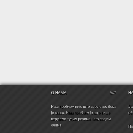
О НАМА
Н
За
Наш проблем није што верујемо. Вера
об
је снага. Наш проблем је што више
верујемо туђим речима него својим
очима.
По