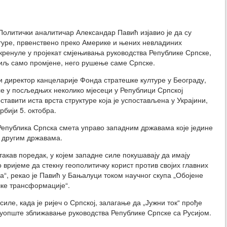
литички аналитичар Александар Павић изјавио је да су
туре, првенствено преко Америке и њених невладиних
 кренуле у пројекат смјењивања руководства Републике Српске,
циљ само промјене, него рушење саме Српске.
е и директор канцеларије Фонда стратешке културе у Београду,
 се у посљедњих неколико мјесеци у Републици Српској
тавити иста врста структуре која је успостављена у Украјини,
рбији 5. октобра.
 Република Српска смета управо западним државама које једине
у другим државама.
такав поредак, у којем западне силе покушавају да имају
 вријеме да стекну геополитичку корист против својих главних
ја“, рекао је Павић у Бањалуци током научног скупа „Обојене
чке трансформације“.
силе, када је ријеч о Српској, залагање да „Јужни ток“ прође
е уопште зближавање руководства Републике Српске са Русијом.