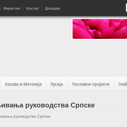
Маркетинг
Контакт
Донације
Косово и Метохија
Русија
Пословни пројекти
Гло
њивања руководства Српске
њивања руководства Српске