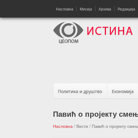
Насловна
Мисија
Архива
Редакција
Политика и друштво
Економија
Павић о пројекту сме
Насловна
/
Вести
/
Павић о пројекту сме