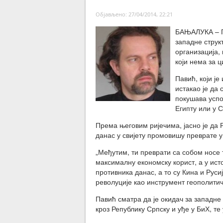
Објављено: 27/04/2014, 22:21
БАЊАЛУКА – По
западне струк
организација,
који нема за 
Павић, који ј
истакао је да
покушава успос
Египту или у С
Према његовим ријечима, јасно је да
данас у свијету промовишу преврате 
„Међутим, ти преврати са собом носе 
максималну економску корист, а у исто
противника данас, а то су Кина и Руси
револуције као инструмент геополити
Павић сматра да је окидач за западне 
кроз Републику Српску и уђе у БиХ, т