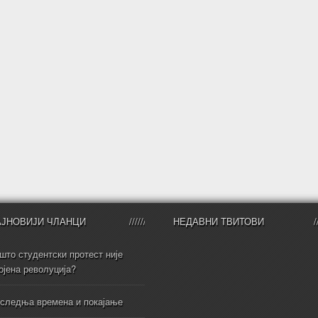
АЈНОВИЈИ ЧЛАНЦИ
НЕДАВНИ ТВИТОВИ
што студентски протест није
ојена револуција?
следња времена и покајање