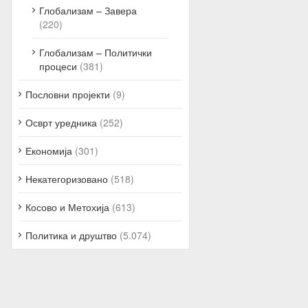
Глобализам – Завера
(220)
Глобализам – Политички
процеси
(381)
Пословни пројекти
(9)
Осврт уредника
(252)
Економија
(301)
Некатегоризовано
(518)
Косово и Метохија
(613)
Политика и друштво
(5.074)