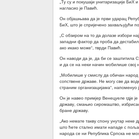
„Ту су и покушаји унитаризације БиХ
нагласио је Павић.
Он објашњава да је први ударац Репу
БиХ, што је спријечено захваљујући п
„С обзиром на то да долазе избори наје
западни фактор да проба да дестабили
ако икако може“, тврди Павић.
Он наводи да је, да би се заштитила 
и да се на неки начин мобилише свој 
„Мобилише у смислу да обичан народ м
сопствене државе. Не могу све да вод
страним организацијама“, напоменуо 
Он је навео примјер Венецуеле гдје је
државу, смањио сиромаштво, избрисао
бране државу.
„Ако немате такву спону унутар неке д
што ћете стално имати нападе с поља
народа се ни Република Српска не мож