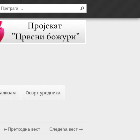
бализам
Осврт уредника
←Претходна вест
Следећа вест →