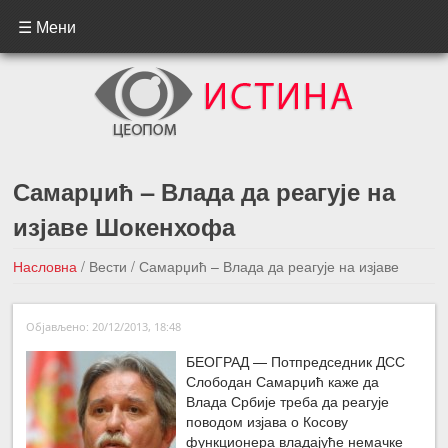
☰ Мени
Самарџић – Влада да реагује на
изјаве Шокенхофа
Насловна
/
Вести
/
Самарџић – Влада да реагује на изјаве
Шокенхофа
Објављено: 20/12/2013, 18:48
←Претходна вест
Следећа вест →
БЕОГРАД — Потпредседник ДСС
Слободан Самарџић каже да
Влада Србије треба да реагује
поводом изјава о Косову
функционера владајуће немачке