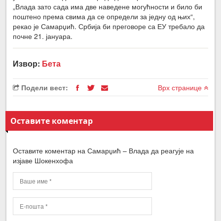
„Влада зато сада има две наведене могућности и било би
поштено према свима да се определи за једну од њих“,
рекао је Самарџић. Србија би преговоре са ЕУ требало да
почне 21. јануара.
Извор:
Бета
Подели вест:
Врх странице
Оставите коментар
Оставите коментар на Самарџић – Влада да реагује на
изјаве Шокенхофа