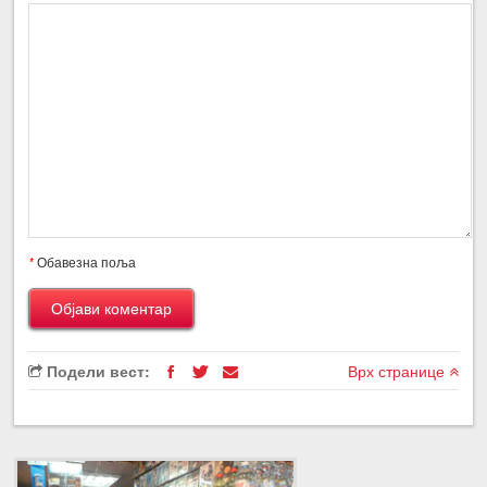
*
Обавезна поља
Подели вест:
Врх странице