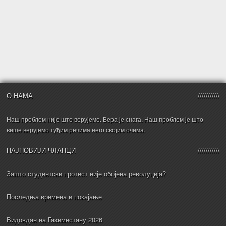
О НАМА
Наш проблем није што верујемо. Вера је снага. Наш проблем је што
више верујемо туђим речима него својим очима.
НАЈНОВИЈИ ЧЛАНЦИ
Зашто студентски протест није обојена револуција?
Последња времена и покајање
Видовдан на Газиместану 2026