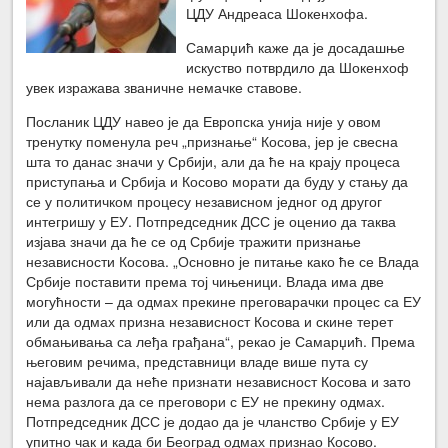
ЦДУ Андреаса Шокенхофа.
Самарџић каже да је досадашње
искуство потврдило да Шокенхоф
увек изражава званичне немачке ставове.
Посланик ЦДУ навео је да Европска унија није у овом
тренутку поменула реч „признање“ Косова, јер је свесна
шта то данас значи у Србији, али да ће на крају процеса
приступања и Србија и Косово морати да буду у стању да
се у политичком процесу независном једног од другог
интегришу у ЕУ. Потпредседник ДСС је оценио да таква
изјава значи да ће се од Србије тражити признање
независности Косова. „Основно је питање како ће се Влада
Србије поставити према тој чињеници. Влада има две
могућности – да одмах прекине преговарачки процес са ЕУ
или да одмах призна независност Косова и скине терет
обмањивања са леђа грађана“, рекао је Самарџић. Према
његовим речима, представници владе више пута су
најављивали да неће признати независност Косова и зато
нема разлога да се преговори с ЕУ не прекину одмах.
Потпредседник ДСС је додао да је чланство Србије у ЕУ
упитно чак и када би Београд одмах признао Косово.