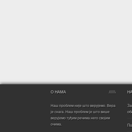
О НАМА
Н
За
Наш проблем није што верујемо. Вера
об
је снага. Наш проблем је што више
верујемо туђим речима него својим
очима.
По