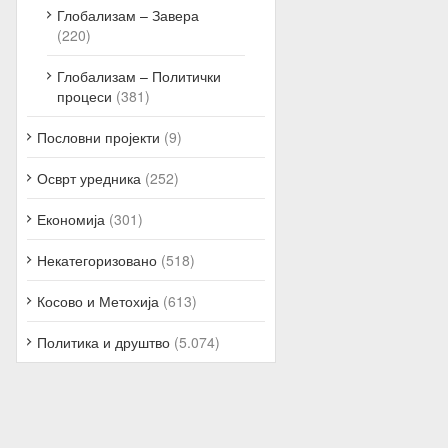
Глобализам – Завера
(220)
Глобализам – Политички
процеси
(381)
Пословни пројекти
(9)
Осврт уредника
(252)
Економија
(301)
Некатегоризовано
(518)
Косово и Метохија
(613)
Политика и друштво
(5.074)