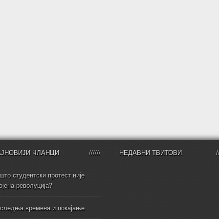
АЈНОВИЈИ ЧЛАНЦИ
НЕДАВНИ ТВИТОВИ
што студентски протест није
ојена револуција?
следња времена и покајање