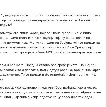
у подацима који се налазе на биометријским личним картама
 чија лица имају сличне карактеристике као ваше. Ево како то
верите!
биометријске личне карте, најављиване грађанима је било
 се на њима налазити исти подаци који су се налазили на
ним документима. Међутим, један од бројева који се налази на
ијском документу открива колико има особа у Србији чија
по фотографији која је у бази МУП, имају сличне карактеристике
пом и без њега. Предња страна обе врсте је иста. На њој се
 особи: име и презиме, пол и датум рођења, број личне карте,
 документа. Ту се налази и фотографија појединца, потпис,
ла.
те налази се јединствени матични број грађана, као и место,
ају личну карту с чипом, адреса становања на полеђини личне
ше. Ипак, најзанимљивије податке крију последња три реда