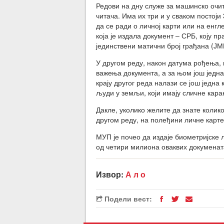
Редови на дну служе за машинско очи
читача. Има их три и у сваком постоји
да се ради о личној карти или на енг
која је издала документ – СРБ, коју пр
јединствени матични број грађана (ЈМ
У другом реду, након датума рођења, 
важења документа, а за њом још једна
крају другог реда налази се још једна
људи у земљи, који имају сличне карак
Дакле, уколико желите да знате колик
другом реду, на полеђини личне карте
МУП је почео да издаје биометријске 
од четири милиона оваквих докумената
Извор:
А л о
Подели вест: