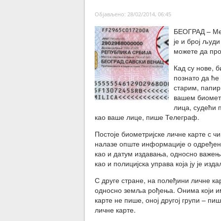
Објављено: 28/02/2014, 06:45
БЕОГРАД – Међ
је и број људи
можете да про
Кад су нове, 
познато да ће
старим, папир
вашем биометр
лица, судећи 
као ваше лице, пише Телеграф.
Постоје биометријске личне карте с чи
налазе опште информације о одређеној
као и датум издавања, односно важења
као и полицијска управа која ју је изда
С друге стране, на полеђини личне кар
односно земља рођења. Онима који им
карте не пише, оној другој групи – пи
личне карте.