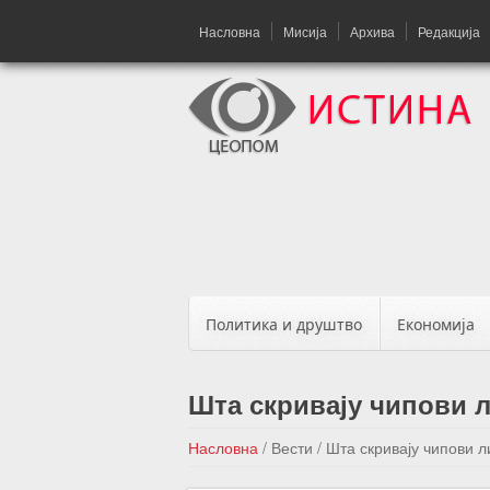
Насловна
Мисија
Архива
Редакција
Политика и друштво
Економија
Шта скривају чипови 
Насловна
/
Вести
/
Шта скривају чипови л