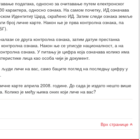
тавање података, односно за очитавање путем електронског
 30 карактера, односно ознака. На самом почетку, ИД означава
леском Идентитиy Цард, скраћено ИД. Затим следи ознака земље
ати број личне карте. Након ње је прва контролна ознака, па
БГ).
налази се друга контролна ознака, затим датум престанка
 контролна ознака. Након ње се уписује националност, а на
 контролна ознака. У питању је цифра која означава колико има
теристике лица као особа чији је документ.
о људи личи на вас, само баците поглед на последњу цифру у
.
личне карте априла 2008. године. До сада је издато нешто више
. Колико је међу њима оних који личе на вас?
Врх странице