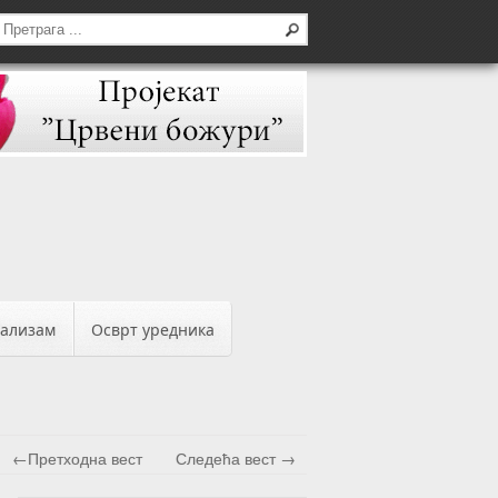
бализам
Осврт уредника
←Претходна вест
Следећа вест →