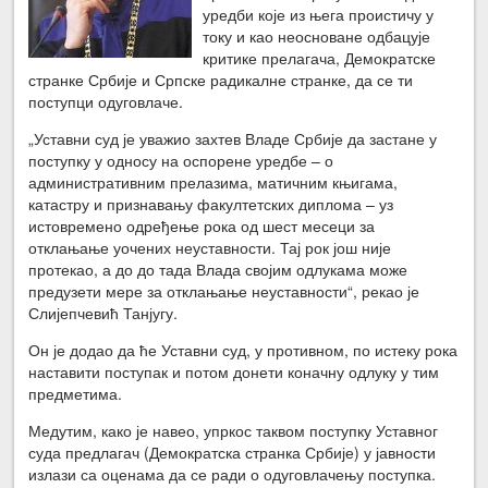
уредби које из њега проистичу у
току и као неосноване одбацује
критике прелагача, Демократске
странке Србије и Српске радикалне странке, да се ти
поступци одуговлаче.
„Уставни суд је уважио захтев Владе Србије да застане у
поступку у односу на оспорене уредбе – о
административним прелазима, матичним књигама,
катастру и признавању факултетских диплома – уз
истовремено одређење рока од шест месеци за
отклањање уочених неуставности. Тај рок још није
протекао, а до до тада Влада својим одлукама може
предузети мере за отклањање неуставности“, рекао је
Слијепчевић Танјугу.
Он је додао да ће Уставни суд, у противном, по истеку рока
наставити поступак и потом донети коначну одлуку у тим
предметима.
Медутим, како је навео, упркос таквом поступку Уставног
суда предлагач (Демократска странка Србије) у јавности
излази са оценама да се ради о одуговлачењу поступка.