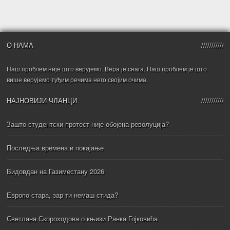
О НАМА
Наш проблем није што верујемо. Вера је снага. Наш проблем је што
више верујемо туђим речима него својим очима.
НАЈНОВИЈИ ЧЛАНЦИ
Зашто студентски протест није обојена револуција?
Последња времена и покајање
Видовдан на Газиместану 2026
Европо стара, зар ти немаш стида?
Светлана Скороходова о књизи Ранка Гојковића