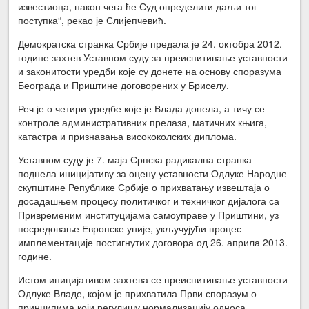
известиоца, након чега ће Суд определити даљи тог
поступка“, рекао је Слијепчевић.
Демократска странка Србије предала је 24. октобра 2012.
године захтев Уставном суду за преиспитивање уставности
и законитости уредби које су донете на основу споразума
Београда и Приштине договорених у Бриселу.
Реч је о четири уредбе које је Влада донела, а тичу се
контроле административних прелаза, матичних књига,
катастра и признавања висококолских диплома.
Уставном суду је 7. маја Српска радикална странка
поднела иницијативу за оцену уставности Одлуке Народне
скупштине Републике Србије о прихватању извештаја о
досадашњем процесу политичког и техничког дијалога са
Привременим институцијама самоуправе у Приштини, уз
посредовање Европске уније, укључујући процес
имплементације постигнутих договора од 26. априла 2013.
године.
Истом иницијативом захтева се преиспитивање уставности
Одлуке Владе, којом је прихватила Први споразум о
принципима који регулишу нормализацију односа,