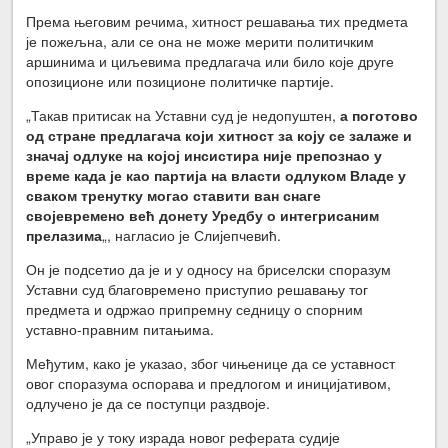
Према његовим речима, хитност решавања тих предмета
је пожељна, али се она не може мерити политичким
аршинима и циљевима предлагача или било које друге
опозиционе или позиционе политичке партије.
„Такав притисак на Уставни суд је недопуштен,
а поготово
од стране предлагача који хитност за коју се залаже и
значај одлуке на којој инсистира није препознао у
време када је као партија на власти одлуком Владе у
сваком тренутку могао ставити ван снаге
својевремено већ донету Уредбу о интегрисаним
прелазима
„, нагласио је Слијепчевић.
Он је подсетио да је и у односу на бриселски споразум
Уставни суд благовремено приступио решавању тог
предмета и одржао припремну седницу о спорним
уставно-правним питањима.
Међутим, како је указао, због чињенице да се уставност
овог споразума оспорава и предлогом и иницијативом,
одлучено је да се поступци раздвоје.
„Управо је у току израда новог реферата судије