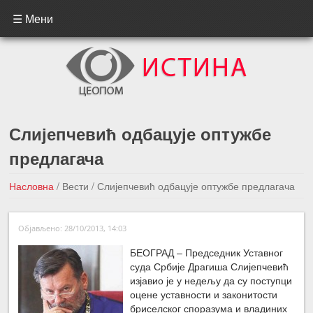
☰ Мени
Слијепчевић одбацује оптужбе
предлагача
Насловна
/
Вести
/
Слијепчевић одбацује оптужбе предлагача
←Претходна вест
Следећа вест →
Објављено: 28/10/2013, 14:03
БЕОГРАД – Председник Уставног
суда Србије Драгиша Слијепчевић
изјавио је
у недељу да су поступци
оцене уставности и законитости
бриселског споразума и владиних