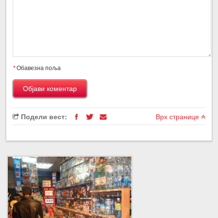
*
Обавезна поља
Подели вест:
Врх странице