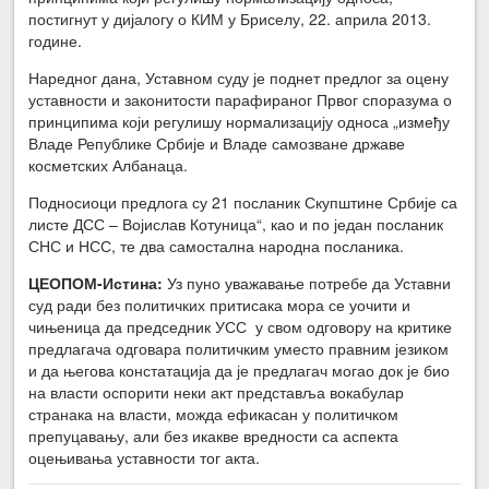
постигнут у дијалогу о КИМ у Бриселу, 22. априла 2013.
године.
Наредног дана, Уставном суду је поднет предлог за оцену
уставности и законитости парафираног Првог споразума о
принципима који регулишу нормализацију односа „између
Владе Републике Србије и Владе самозване државе
косметских Албанаца.
Подносиоци предлога су 21 посланик Скупштине Србије са
листе ДСС – Војислав Котуница“, као и по један посланик
СНС и НСС, те два самостална народна посланика.
ЦЕОПОМ-Истина:
Уз пуно уважавање потребе да Уставни
суд ради без политичких притисака мора се уочити и
чињеница да председник УСС у свом одговору на критике
предлагача одговара политичким уместо правним језиком
и да његова констатација да је предлагач могао док је био
на власти оспорити неки акт представља вокабулар
странака на власти, можда ефикасан у политичком
препуцавању, али без икакве вредности са аспекта
оцењивања уставности тог акта.