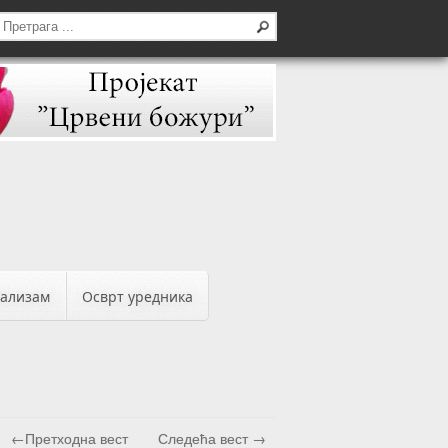
бализам
Осврт уредника
←Претходна вест
Следећа вест →