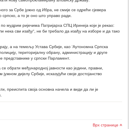
ного за Србе јужно од Ибра, не смије се одрећи сјевера
 српско, а то је оно што управо ради.
 по мудрим ријечима Патријарха СПЦ Иринеја који је рекао:
ли нека сви изађу“, не би требало да изађу на изборе и да тако
рају, а на темељу Устава Србије, као ‘Аутономна Српска
полицију, територијалну обрану, администрацију и друге
је представнике у српски Парламент.
се обрати међународној јавности као једини, правни,
 јужном дијелу Србије, исказујући своје достојанство
ти, преиспита своја основна начела и види да ли је
.
Врх странице