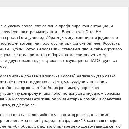
ме људских права, све се више профилира концентрациони
 размјера, најстравичнији након Варшавског Гета. Не
а српска Гета јужно од Ибра који могу егзистирати једино као
 зоолошки вртови, на простору четири српске опћине: Косовска
ечан, Зубин Поток, Лепосавићи, становништво је себе окружило
ицом високом три метра и барикадама састављеним од
ра и других возила, док су око њих окупационе НАТО трупе са
овс.
окламиране државе ‘Република Косова’, налазе унутар овако
изнаје преко сто држава свијета, укључујући и највећи и
а албанска држава, а бит ће их још, има, у спрези са
 граничну контролу и, ако неће, не допушта ниједном српском
лација у српском Гету живи од хуманитарне помоћи и средстава
дуго, видјет ће се.
своје прве локалне изборе у властитој режији, а са чиме
јер понављамо,по „међународној заједници“ Косово више није
д не изгуби образ, Запад врло привремено дозвољава да се, к’о