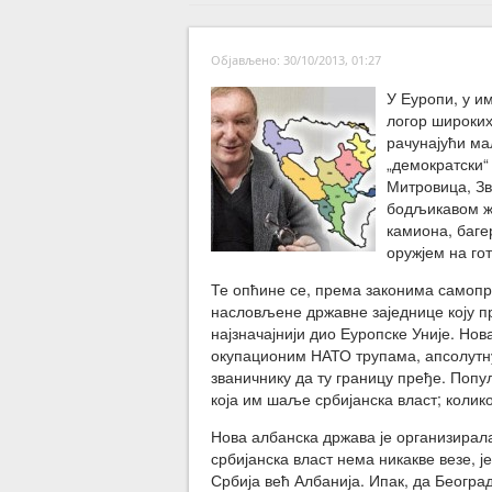
Објављено: 30/10/2013, 01:27
У Еуропи, у и
логор широких
рачунајући мал
„демократски“
Митровица, Зв
бодљикавом ж
камиона, баге
оружјем на гот
Те опћине се, према законима самопр
насловљене државне заједнице коју пр
најзначајнији дио Еуропске Уније. Нов
окупационим НАТО трупама, апсолутну
званичнику да ту границу пређе. Попу
која им шаље србијанска власт; колико 
Нова албанска држава је организирала 
србијанска власт нема никакве везе, 
Србија већ Албанија. Ипак, да Београ