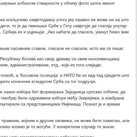
уширање албанске стварности у облику фото шопа званог
има искључиво савјетодавну улогу јер правно не може ни на што
дити, то је да тамошње Србе у Гету савјетује да гласају унутар
, Србија их и уцјењује: „Ако нећете да гласате, укинут ћемо вам
шњим пасивним ставом, гласали не гласали, исто им се пише:
и Републику Косова као своју државу са свим консеквенцама:
им, административним, итд., које из тога слиједе;
и помоћ, а ‘Косовска полиција’ и НАТО ће их кад-тад средити што
ирати коначним егзодусом Срба са тог подручја.
е након избора бит формирана Заједница српских опћина, да
, такођер били одржавани избори међу Јеврејима, а изабрани
тактирали са представницима Нијемаца. Познат је и крвави
н правним, војним и другим оковима, не може бити паметан, али
лико колико је то могуће. У конкретном случају то значи:
знати нову самопрокламирану албанску државу.