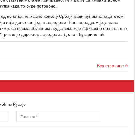
нутка када то буде потребно.
од почетка поплавне кризе у Србији ради пуним капацитетем.
ији није довољан један аеродром. Наш аеродром је управо
тима, са веома обученим људством, које ефикасно обавља ове
и“, рекао је директор аеродрома Драган Бугариновић.
Врх странице
оћ из Русије