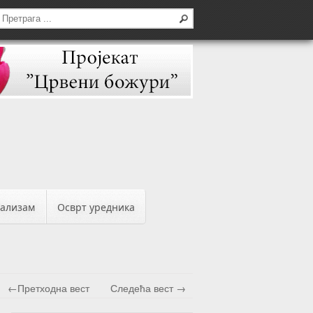
бализам
Осврт уредника
←Претходна вест
Следећа вест →