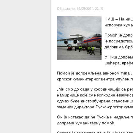
Објављено: 19/05/2014, 22:40
НИШ – На нишк
испорука хума
Помоћ је допр
је посредство
деловима Срби
У Ниш допремљ
шећера, вреће 
Помоћ је допремљена авионом типа „Иљ
српског хуманитарног центра упућен
„Ми смо до сада у координацији са р
намирнице које су неопходне евакуис
одмах буде дистрибуирана становништв
заменик директора Руско-српског хум
Он је истакао да ће Русија и надаље п
допрема хуманитарну помоћ.
Сукора је саопштио да је још један а