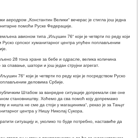
и аеродром „Константин Велики“ вечерас је стигла још једна
нитарне помоћи Руске Федерације.
емљена авионом типа „Иљушин 76“ који је четврти по реду који
м Руско српског хуманитарног центра упућен поплављеним
је.
ено 28 тона хране за бебе и одрасле, велика количина
за спавање, шатори и још један струјни агрегат.
ушин 76“ који је четврти по реду који је посредством Руско
 поплављеним деловима Србије.
епубличким Штабом за ванредне ситуације допремали све оне
аном становништву. Хоћемо да сва помоћ коју допремамо
у и ништа не сме да стоји у магацинима“, рекао је за Тањуг
анитарног центра у Нишу Николај Сукора.
ратити ситуацију и, уколико то буде потребно, наставиће да
вион стављен у стање приправности и да ће са хуманитарном