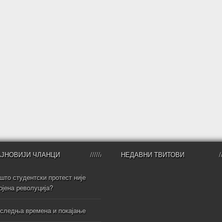
АЈНОВИЈИ ЧЛАНЦИ
НЕДАВНИ ТВИТОВИ
што студентски протест није
ојена револуција?
следња времена и покајање