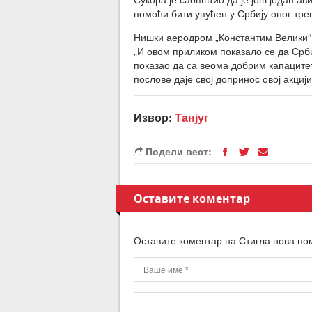
помоћи бити упућен у Србију оног тре
Нишки аеродром „Константим Велики“ 
„И овом приликом показало се да Срб
показао да са веома добрим капаците
послове даје свој допринос овој акциј
Извор:
Танјуг
Подели вест:
Оставите коментар
Оставите коментар на Стигла нова пом