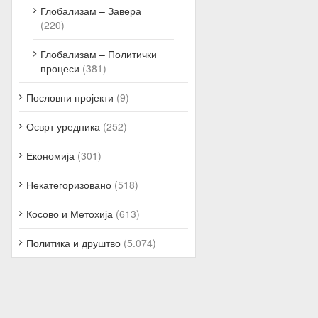
Глобализам – Завера
(220)
Глобализам – Политички
процеси
(381)
Пословни пројекти
(9)
Осврт уредника
(252)
Економија
(301)
Некатегоризовано
(518)
Косово и Метохија
(613)
Политика и друштво
(5.074)