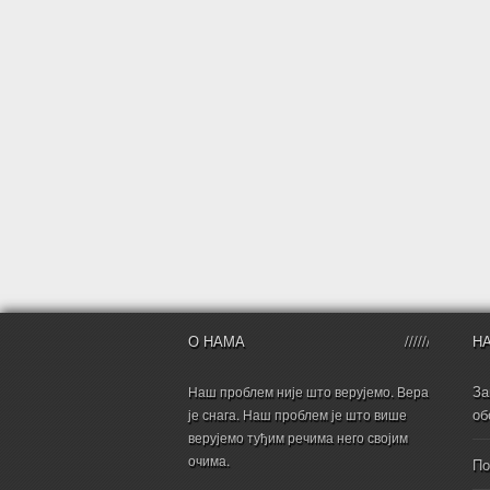
О НАМА
Н
За
Наш проблем није што верујемо. Вера
об
је снага. Наш проблем је што више
верујемо туђим речима него својим
очима.
По