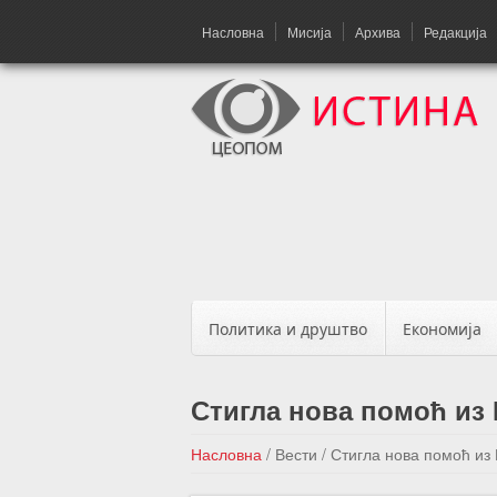
Насловна
Мисија
Архива
Редакција
Политика и друштво
Економија
Стигла нова помоћ из 
Насловна
/
Вести
/
Стигла нова помоћ из 