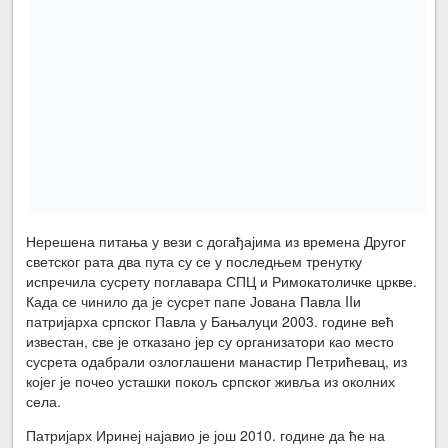
Нерешена питања у вези с догађајима из времена Другог
светског рата два пута су се у последњем тренутку
испречила сусрету поглавара СПЦ и Римокатоличке цркве.
Када се чинило да је сусрет папе Јована Павла IIи
патријарха српског Павла у Бањалуци 2003. године већ
известан, све је отказано јер су организатори као место
сусрета одабрали озлоглашени манастир Петрићевац, из
којег је почео усташки покољ српског живља из околних
села.
Патријарх Иринеј најавио је још 2010. године да ће на