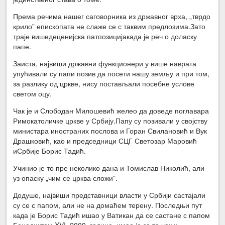
Према речима нашег саговорника из државног врха, „тврдо
крило” епископата не слаже се с таквим предлозима.Зато
траје вишедеценијска патпозицијакада је реч о доласку
папе.
Заиста, највиши државни функционери у више наврата
упућивали су папи позив да посети нашу земљу и при том,
за разлику од цркве, нису постављали посебне услове
светом оцу.
Чак је и Слободан Милошевић желео да доведе поглавара
Римокатоличке цркве у Србију.Папу су позивали у својству
министара иностраних послова и Горан Свилановић и Вук
Драшковић, као и председници СЦГ Светозар Маровић
иСрбије Борис Тадић.
Учинио је то пре неколико дана и Томислав Николић, али
уз опаску „чим се црква сложи”.
Додуше, највиши представници власти у Србији састајали
су се с папом, али не на домаћем терену. Последњи пут
када је Борис Тадић ишао у Ватикан да се састане с папом
Бенедиктом XVI, 2009. године, имао је за то чак и