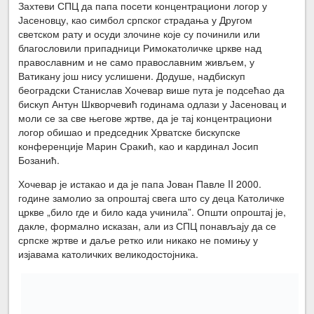
Захтеви СПЦ да папа посети концентрациони логор у
Јасеновцу, као симбол српског страдања у Другом
светском рату и осуди злочине које су починили или
благословили припадници Римокатоличке цркве над
православним и не само православним живљем, у
Ватикану још нису услишени. Додуше, надбискуп
београдски Станислав Хочевар више пута је подсећао да
бискуп Антун Шкворчевић годинама одлази у Јасеновац и
моли се за све његове жртве, да је тај концентрациони
логор обишао и председник Хрватске бискупске
конференције Марин Сракић, као и кардинал Јосип
Бозанић.
Хочевар је истакао и да је папа Јован Павле II 2000.
године замолио за опроштај свега што су деца Католичке
цркве „било где и било када учинила”. Општи опроштај је,
дакле, формално исказан, али из СПЦ понављају да се
српске жртве и даље ретко или никако не помињу у
изјавама католичких великодостојника.