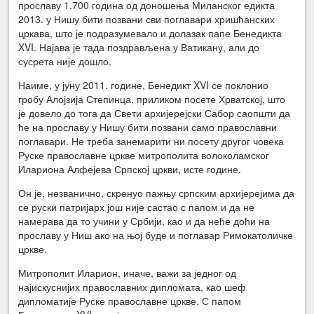
прославу 1.700 година од доношења Миланског едикта
2013. у Нишу бити позвани сви поглавари хришћанских
цркава, што је подразумевало и долазак папе Бенедикта
XVI. Најава је тада поздрављена у Ватикану, али до
сусрета није дошло.
Наиме, у јуну 2011. године, Бенедикт XVI се поклонио
гробу Алојзија Степинца, приликом посете Хрватској, што
је довело до тога да Свети архијерејски Сабор саопшти да
ће на прославу у Нишу бити позвани само православни
поглавари. Не треба занемарити ни посету другог човека
Руске православне цркве митрополита волоколамског
Илариона Алфејева Српској цркви, исте године.
Он је, незванично, скренуо пажњу српским архијерејима да
се руски патријарх још није састао с папом и да не
намерава да то учини у Србији, као и да неће доћи на
прославу у Ниш ако на њој буде и поглавар Римокатоличке
цркве.
Митрополит Иларион, иначе, важи за једног од
најискуснијих православних дипломата, као шеф
дипломатије Руске православне цркве. С папом