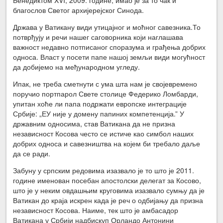
благослов Светог архијерејског Синода.
Држава у Ватикану види утицајног и моћног савезника.То
потврђују и речи нашег саговорника који наглашава
важност недавно потписаног споразума и грађења добрих
односа. Власт у посети папе нашој земљи види могућност
да добијемо на међународном угледу.
Ипак, не треба сметнути с ума шта нам је својевремено
поручио портпарол Свете столице Федерико Ломбарди,
упитан хоће ли папа подржати европске интеграције
Србије: „ЕУ није у домену папиних компетенција.” У
државним односима, став Ватикана да не призна
независност Косова често се истиче као симбол наших
добрих односа и савезништва на којем би требало даље
да се ради.
Забуну у српским редовима изазвало је то што је 2011.
године именован посебан апостолски делегат за Косово,
што је у неким овдашњим круговима изазвало сумњу да је
Ватикан до краја искрен када је реч о одбијању да призна
независност Косова. Наиме, тек што је амбасадор
Ватикана у Србији надбискуп Орландо Антонини