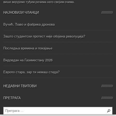
више верујемо туђим речима него својим очима.
НАЈНОВИЈИ ЧЛАНЦИ
Вучић, Ђаво и фабрика дронова
Зашто студентски протест није обојена револуција?
Последња времена и покајање
Видовдан на Газиместану 2026
Европо стара, зар ти немаш стида?
НЕДАВНИ ТВИТОВИ
ПРЕТРАГА