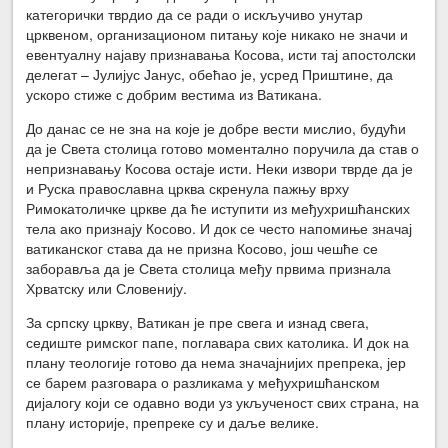
категорички тврдио да се ради о искључиво унутар
црквеном, организационом питању које никако не значи и
евентуалну најаву признавања Косова, исти тај апостолски
делегат – Јулијус Јанус, обећао је, усред Приштине, да
ускоро стиже с добрим вестима из Ватикана.
До данас се не зна на које је добре вести мислио, будући
да је Света столица готово моментално поручила да став о
непризнавању Косова остаје исти. Неки извори тврде да је
и Руска православна црква скренула пажњу врху
Римокатоличке цркве да ће иступити из међухришћанских
тела ако признају Косово. И док се често напомиње значај
ватиканског става да не призна Косово, још чешће се
заборавља да је Света столица међу првима признала
Хрватску или Словенију.
За српску цркву, Ватикан је пре свега и изнад свега,
седиште римског папе, поглавара свих католика. И док на
плану теологије готово да нема значајнијих препрека, јер
се барем разговара о разликама у међухришћанском
дијалогу који се одавно води уз укљученост свих страна, на
плану историје, препреке су и даље велике.