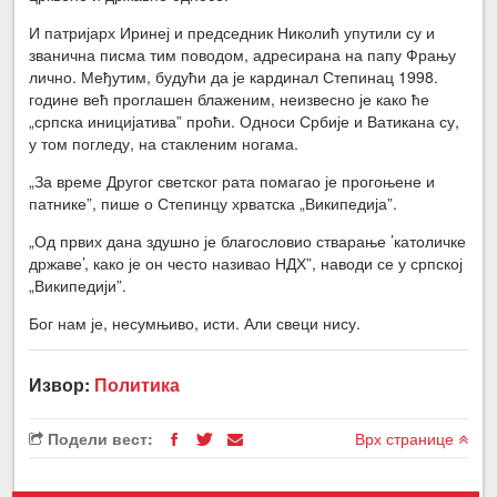
И патријарх Иринеј и председник Николић упутили су и
званична писма тим поводом, адресирана на папу Фрању
лично. Међутим, будући да је кардинал Степинац 1998.
године већ проглашен блаженим, неизвесно је како ће
„српска иницијатива” проћи. Односи Србије и Ватикана су,
у том погледу, на стакленим ногама.
„За време Другог светског рата помагао је прогоњене и
патнике”, пише о Степинцу хрватска „Википедија”.
„Од првих дана здушно је благословио стварање ’католичке
државе’, како је он често називао НДХ”, наводи се у српској
„Википедији”.
Бог нам је, несумњиво, исти. Али свеци нису.
Извор:
Политика
Подели вест:
Врх странице