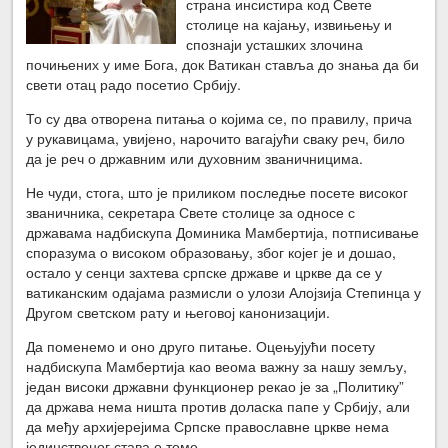
страна инсистира код Свете
столице на кајању, извињењу и
спознаји усташких злочина
почињених у име Бога, док Ватикан ставља до знања да би
свети отац радо посетио Србију.
То су два отворена питања о којима се, по правилу, прича
у рукавицама, увијено, нарочито вагајући сваку реч, било
да је реч о државним или духовним званичницима.
Не чуди, стога, што је приликом последње посете високог
званичника, секретара Свете столице за односе с
државама надбискупа Доминика Мамбертија, потписивање
споразума о високом образовању, због којег је и дошао,
остало у сенци захтева српске државе и цркве да се у
ватиканским одајама размисли о улози Алојзија Степинца у
Другом светском рату и његовој канонизацији.
Да поменемо и оно друго питање. Оцењујући посету
надбискупа Мамбертија као веома важну за нашу земљу,
један високи државни функционер рекао је за „Политику”
да држава нема ништа против доласка папе у Србију, али
да међу архијерејима Српске православне цркве нема
јединственог става о томе.