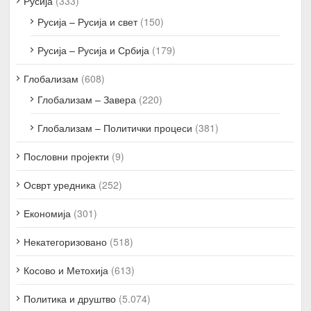
Русија
(333)
Русија – Русија и свет
(150)
Русија – Русија и Србија
(179)
Глобализам
(608)
Глобализам – Завера
(220)
Глобализам – Политички процеси
(381)
Пословни пројекти
(9)
Осврт уредника
(252)
Економија
(301)
Некатегоризовано
(518)
Косово и Метохија
(613)
Политика и друштво
(5.074)