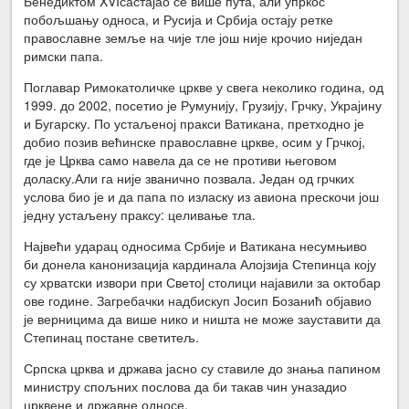
Бенедиктом XVIсастајао се више пута, али упркос
побољшању односа, и Русија и Србија остају ретке
православне земље на чије тле још није крочио ниједан
римски папа.
Поглавар Римокатоличке цркве у свега неколико година, од
1999. до 2002, посетио је Румунију, Грузију, Грчку, Украјину
и Бугарску. По устаљеној пракси Ватикана, претходно је
добио позив већинске православне цркве, осим у Грчкој,
где је Црква само навела да се не противи његовом
доласку.Али га није званично позвала. Један од грчких
услова био је и да папа по изласку из авиона прескочи још
једну устаљену праксу: целивање тла.
Највећи ударац односима Србије и Ватикана несумњиво
би донела канонизација кардинала Алојзија Степинца коју
су хрватски извори при Светоj столици најавили за октобар
ове године. Загребачки надбискуп Јосип Бозанић објавио
је верницима да више нико и ништа не може зауставити да
Степинац постане светитељ.
Српска црква и држава јасно су ставиле до знања папином
министру спољних послова да би такав чин уназадио
црквене и државне односе.