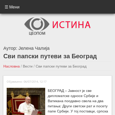
☰ Мени
Аутор:
Јелена Чалија
Сви папски путеви за Београд
Насловна
/
Вести
/
Сви папски путеви за Београд
←Претходна вест
Следећа вест →
Објављено: 06/07/2014, 12:17
БЕОГРАД – Јавност је све
дипломатске односе Србије и
Ватикана поодавно свела на два
питања: Други светски рат и посету
папе Србији. У тој поставци, српска