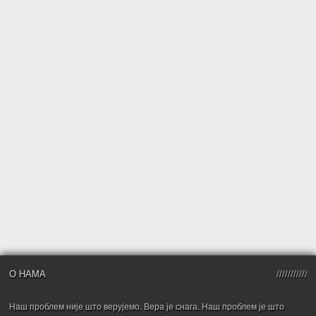
О НАМА
Наш проблем није што верујемо. Вера је снага. Наш проблем је што