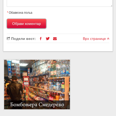
*
Обавезна поља
Подели вест:
Врх странице