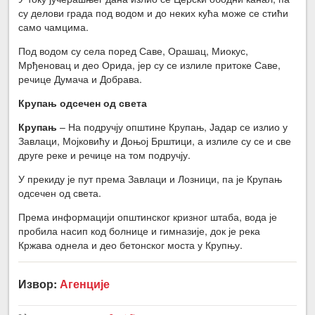
су делови града под водом и до неких кућа може се стићи
само чамцима.
Под водом су села поред Саве, Орашац, Миокус,
Мрђеновац и део Орида, јер су се излиле притоке Саве,
речице Думача и Добрава.
Крупањ одсечен од света
Крупањ
– На подручју општине Крупањ, Јадар се излио у
Завлаци, Мојковићу и Доњој Брштици, а излиле су се и све
друге реке и речице на том подручју.
У прекиду је пут према Завлаци и Лозници, па је Крупањ
одсечен од света.
Према информацији општинског кризног штаба, вода је
пробила насип код болнице и гимназије, док је река
Кржава однела и део бетонског моста у Крупњу.
Извор:
Агенције