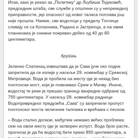
Ипак, како је рекао за „Политику“ др Љубиша Ђурковић,
председник штаба, све службе у општини су у непрекидној
приправности, јер опасност од новог таласа поплава још
није прошла. Наиме, сви водотоци у пределу Топлице
сливају се са Копаоника, Радана и Јастрепца, а на овим
планинама је снежни покривач дебео од 40 до 60
центиметара.
Крупањ
Јеленко Слатинац извештава да је Сава јуче око подне
запретила да се излије у насеље 29. новембар у Сремској
Митровици. Вода је пробила на месту где је некад био
понтонски мост, који је повезивао Срем и Мачву. Иначе,
водостај те реке је прешао границу ванредне одбране од
750 центиметара. У насељу 29. новембар радници
Водопривредног предузећа „Сава“ су запречили пропуст
понтонског моста челичним талпама и врећама с песком.
– Вода стално долази, међутим немамо већих проблема
сем на овом месту где је затворен испуст. Вода брзо расте,
прогноза је да ће водостај бити преко 850 центиметара, а
то већ представља опасност и по град – каже Бранислав