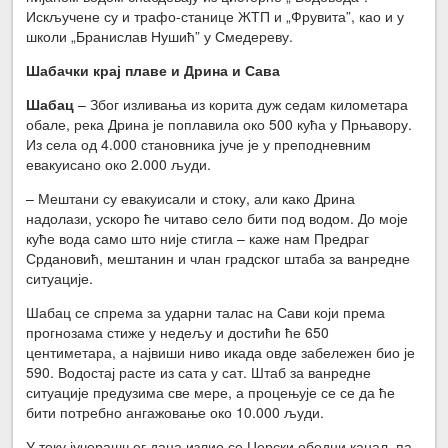
Искључене су и трафо-станице ЖТП и „Фрувита”, као и у
школи „Бранислав Нушић” у Смедереву.
Шабачки крај плаве и Дрина и Сава
Шабац
– Због изливања из корита дуж седам километара
обале, река Дрина је поплавила око 500 кућа у Прњавору.
Из села од 4.000 становника јуче је у преподневним
евакуисано око 2.000 људи.
– Мештани су евакуисали и стоку, али како Дрина
надолази, ускоро ће читаво село бити под водом. До моје
куће вода само што није стигла – каже нам Предраг
Срдановић, мештанин и члан градског штаба за ванредне
ситуације.
Шабац се спрема за ударни талас на Сави који према
прогнозама стиже у недељу и достићи ће 650
центиметара, а највиши ниво икада овде забележен био је
590. Водостај расте из сата у сат. Штаб за ванредне
ситуације предузима све мере, а процењује се се да ће
бити потребно ангажовање око 10.000 људи.
У току јучерашњег дана излио се Церски ободни канал, па