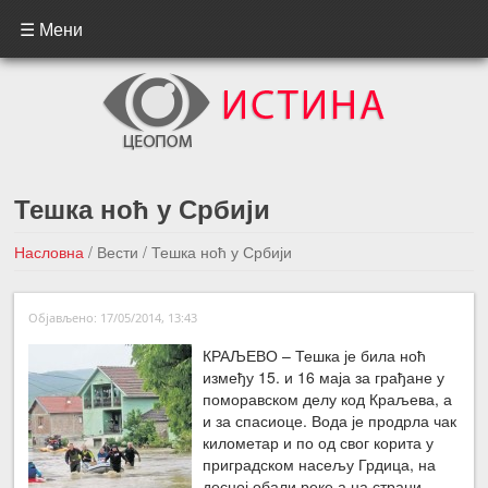
☰ Мени
Тешка ноћ у Србији
Насловна
/
Вести
/
Тешка ноћ у Србији
←Претходна вест
Следећа вест →
Објављено: 17/05/2014, 13:43
КРАЉЕВО – Тешка је била ноћ
између 15. и 16 маја за грађане у
поморавском делу код Краљева, а
и за спасиоце. Вода је продрла чак
километар и по од свог корита у
приградском насељу Грдица, на
десној обали реке а на страни