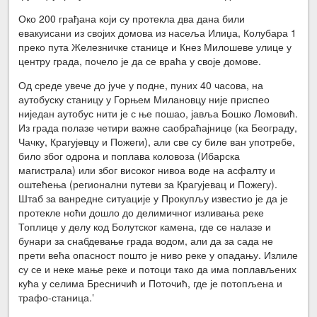
Око 200 грађана који су протекла два дана били
евакуисани из својих домова из насеља Илиџа, Колубара 1
преко пута Железничке станице и Кнез Милошеве улице у
центру града, почело је да се враћа у своје домове.
Од среде увече до јуче у подне, пуних 40 часова, на
аутобуску станицу у Горњем Милановцу није приспео
ниједан аутобус нити је с ње пошао, јавља Бошко Ломовић.
Из града полазе четири важне саобраћајнице (ка Београду,
Чачку, Крагујевцу и Пожеги), али све су биле ван употребе,
било због одрона и поплава коловоза (Ибарска
магистрала) или због високог нивоа воде на асфалту и
оштећења (регионални путеви за Крагујевац и Пожегу).
Штаб за ванредне ситуације у Прокупљу известио је да је
протекле ноћи дошло до делимичног изливања реке
Топлице у делу код Болутског камена, где се налазе и
бунари за снабдевање града водом, али да за сада не
прети већа опасност пошто је ниво реке у опадању. Излиле
су се и неке мање реке и потоци тако да има поплављених
кућа у селима Бресничић и Поточић, где је потопљена и
трафо-станица.‛