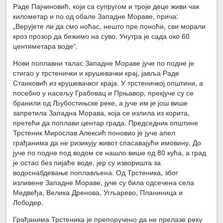
Раде Пајчиновић, који са супругом и троје деце живи чак
километар и по од обале Западне Мораве, прича:
„Верујете ли да смо ноћас, нешто пре поноћи, сви морали
кроз прозор да бежимо на суво. Унутра је сада око 60
центиметара воде”.
Нови поплавни талас Западне Мораве јуче по подне је
стигао у трстенички и крушевачки крај, јавља Раде
Станковић из крушевачког краја. У трстеничкој општини, а
посебно у насељу Грабовац и Прњавор, прекјуче су се
бранили од Љубостињске реке, а јуче им је још више
запретила Западна Морава, која се излила из корита,
претећи да поплави центар града. Председник општине
Трстеник Мирослав Алексић поновио је јуче апел
грађанима да не ризикују живот спасавајући имовину. До
јуче по подне под водом се нашло више од 80 кућа, а град
је остао без пијаће воде, јер су изворишта за
водоснабдевање поплављена. Од Трстеника, због
изливене Западне Мораве, јуче су била одсечена села
Медвеђа, Велика Дренова, Угљарево, Планиница и
Лободер.
Грађанима Трстеника је препоручено да не прелазе реку