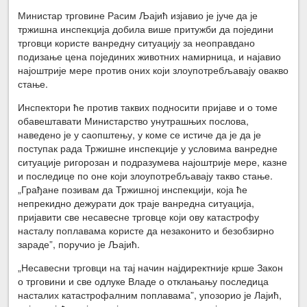
Министар трговине Расим Љајић изјавио је јуче да је
тржишна инспекција добила више притужби да поједини
трговци користе ванредну ситуацију за неоправдано
подизање цена појединих животних намирница, и најавио
најоштрије мере против оних који злоупотребљавају овакво
стање.
Инспектори ће против таквих подносити пријаве и о томе
обавештавати Министарство унутрашњих послова,
наведено је у саопштењу, у коме се истиче да је да је
поступак рада Тржишне инспекције у условима ванредне
ситуације ригорозан и подразумева најоштрије мере, казне
и последице по оне који злоупотребљавају такво стање.
„Грађане позивам да Тржишној инспекцији, која ће
непрекидно дежурати док траје ванредна ситуација,
пријавити све несавесне трговце који ову катастрофу
насталу поплавама користе да незаконито и безобзирно
зараде”, поручио је Љајић.
„Несавесни трговци на тај начин најдиректније крше Закон
о трговини и све одлуке Владе о отклањању последица
насталих катастрофалним поплавама”, упозорио је Лајић,