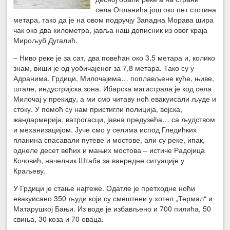
села Опланића још око пет стотина
метара, тако да је на овом подручју Западна Морава шира
чак око два километра, јавља наш дописник из овог краја
Мирољуб Дугалић.
– Ниво реке је за сат, два повећан око 3,5 метара и, колико
знам, виши је од уобичајеног за 7,8 метара. Тако су у
Адранима, Грдици, Милочајима… поплављене куће, њиве,
штале, индустријска зона. Ибарска магистрала је код села
Милочај у прекиду, а ми смо читаву ноћ евакуисали људе и
стоку. У помоћ су нам пристигли полиција, војска,
жандармерија, ватрогасци, јавна предузећа… са људством
и механизацијом. Јуче смо у селима испод Гледићких
планина спасавали путеве и мостове, али су реке, ипак,
однеле десет већих и мањих мостова – истиче Радојица
Кочовић, начелник Штаба за ванредне ситуације у
Краљеву.
У Грдици је стање најтеже. Одатле је претходне ноћи
евакуисано 350 људи који су смештени у хотел „Термал“ и
Матарушкој Бањи. Из воде је избављено и 700 пилића, 50
свиња, 30 коза и 70 оваца.