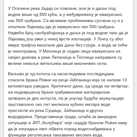
У Осечини река Јадар се повлачи, али је и даље под
водом више од 500 кућа, а у међувремену је евакуисано
око 500 грађана. Са великим проблемима суочени су и у
општини Лајковац где је евакуисано око 500 грађана.
Највећи број саобраћајница и даље је под водом тако да је
Лајковац још увек у некој врсти изолације. У Љигу су због
квара трафоа мештани два дана без струје, а вода за пиће
је неисправна. У Мионици је седам лица евакуисано из
својих домова а реке Лепеница и Топлица направиле су
велике невоље житељима више мионичких села.
Ваљево је од потопа са несагледивим последицама
спасила брана Ровни на реци Јабланици која се налази 13
километара узводно. Критичног дана, од среде на четвртак,
на недовршеној брани грађевинским материјалом
затворен је део испуста, па је унутар будуће акумулације
заустављено око пет милиона кубних метара воде
пристигле из река Сушице, Јабланице и других
вододерина. Представници града, штаба за ванредне
ситуације и ЈКП „Колубара“ које газдује браном Ровни кажу
да је изградња овог објекта поред водоснабдевања у
функцији регулисања такозваних високих вода.