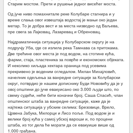
Старим мостом. Прети и рушење једног висећег моста.
Од јуче ниво помахнитале реке Колубаре стагнира и у
време слања овог извештаја водостај је мањи око један
метар. То је добра вест и за места низводно од Ваљева,
пре свега за Лајковац, Лазаревац и Обреновац.
Најдраматичнија ситуација у Колубарском округу је на
подручју Уба, где се излила река Тамнава са притокама.
Две трећине овог места је под водом, на стотине кућа,
фарми, стаја, пластеника за поврће и економских објеката.
И неколико хиљада хектара ораница под усевима
прекривено је воденим огледалом. Милан Михајловић,
начелник одељења за ванредне ситуације за Колубарски
округ, потврдио је нашем дописнику Буди Нововићу да је у
овој општини до јуче евакуисано око 3.000 људи што, по
свему судећи, неће бити коначни број. Саша Спасић, члан
општинског штаба за ванредне ситуације, каже да је
најтежа ситуација у убским селима: Брезовице, Врело,
Црвена Јабука, Милорци и Лисо поље. Под водом је и
велики број кућа у самој убској вароши и, по процени
штаба, из тог дела ће морати да се евакуише више од
1.000 грађана.