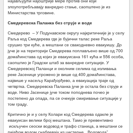
најављујући најоштрије мере против они који
злоупотребљавају ванредно стање, саопштено је из
Министарства трговине.
Смедеревска Паланка без струје и воде
Смедерево – У Подунавском округу најкритичније је у селу
Раља код Смедерева где је бујични талас реке Раља
срушио три куће, а мештани се свакодневно евакуишу. До
јуче је на територији Смедерева поплављено више од 700
домаћинстава од којих је евакуисана 161 кућа и 556 особа,
саопштио је Градски штаб за ванредне ситуације. У
Смедеревској Паланци и околним селима од изливања
реке Јасенице угрожено је више од 400 домаћинстава,
највише у насељу Карађорђево, а евакуација траје од
четвртка. Смедеревска Паланка јуче је остала без струје и
воде. Ниво Јасенице јуче током поподнева почео је
постепено да опада, па се очекује смиривање ситуације у
том граду.
Критично је и у селу Колари код Смедерева одакле је
евакуисан велики број мештана. Тамо је превентивно
искључен сеоски водовод и трафо станица, а мештани се
пијаћом водом снабдевају из цистерне „ Водовода”.