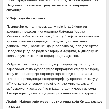
Недимовић, начелник Градског штаба за ванредне
ситуације.
У Лајковцу без жртава
Позивајући се на информацију која је добијена од
заменика председника општине Лајковац Горана
Миловановића, из агенције „Приступ“ која је званични пи-
ар ове локалне заједнице, прекјуче су обавестили
дописништво „Политике” да је поплава однела две жртве.
Наведено је да се ради о старијим људима, мушкарцу из
села Јабучја и жени са периферије Лајковца.
Међутим, јуче смо утврдили да је старији мушкарац из
лајковачког села Дубрав умро природном смрћу а старију
жену са периферије Лајковца која се није јављала на
телефон припадници жандармерије су пронашли живу у
кући опкољеној водом у којој је иначе живела сама. У
међувремену „ожаљен“ је и јадан старији човек из села
Ћелије којег су спасиоци јуче пронашли живог и здравог.
Љајић: Најоштрије мере против оних који би да зараде
на муци