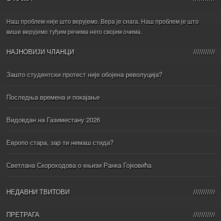
Наш проблем није што верујемо. Вера је снага. Наш проблем је што
више верујемо туђим речима него својим очима.
НАЈНОВИЈИ ЧЛАНЦИ
Зашто студентски протест није обојена револуција?
Последња времена и покајање
Видовдан на Газиместану 2026
Европо стара, зар ти немаш стида?
Светлана Скороходова о књизи Ранка Гојковића
НЕДАВНИ ТВИТОВИ
ПРЕТРАГА