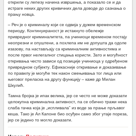
открили су лепезу начина извршења, а показало се и да
истраге неких других кривичних дела доводе до сазнања о
прању новца.
– Реч је о криминалу који се одвија у дужем временском
периоду. Континуираност је истакнуто обележје
привредног криминалитета, па учиниоци временом постају
неопрезни и опуштени, а похлепа им не допушта да одоле
изазову, па настављају са криминалним активностима и
после првог нелегалног стицања користи. Зато и могућност
откривања често зависи од позиције учиниоца у одређеном
привредном субјекту. Ефикасније откривање и доказивање
по правилу је могуће тек након смењивања тог лица или
његовог преласка на другу функцију – каже др Милан
Шкулић.
Тамна бројка је ипак велика, јер се често не може доказати
целокупна криминална активност, па се обично тражи нека
слаба тачка која је „испливала” из воде за прање прљавог
кеша. Тако је Ал Капоне био осуђен само због утаје пореза,
јер се једино то могло доказати.