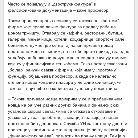
Често се појављују и „двоструке фактуре” и
фалсификована документација – каже професор.
Током процеса прања оснивају се такозване „фантом”
фирме које праве лажне фактуре за продају робе на
црном тржишту. Отварају се кафићи, ресторани, бутици,
галерије, мењачнице, хотели, коцкарнице, спортске хале,
бензинске пумпе, јер се на тај начин прљави новац
постепено меша с чистим, па се обе врсте прихода заједно
уплаћују на банковни рачун, с којег се даље купују фирме
које су у финансијским тешкоћама. Тако настају такозвани
„бојлер” рачуни оваквих фирми, који имају „проточну”
функцију, објашњава професор, а када се нелегално
стечени новац коначно пласира у легалне финансијске
токове – најчешће се користи за куповину некретнина.
– Токови прљавог новца прикривају се и пребацивањем
новца на рачуне разних других банака и финансијских
установа широм света, чиме се отежава откривање и
улажење у траг првобитној „локацији” на којој је новац
претходно био депонован. Служба УН за контролу дроге и
превенцију криминалитета направила је листу најважнијих
„финансијских рајева”, познатих по прању новца. Реч је о