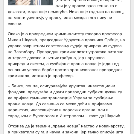
али је у пракси врло тешко то и
доказати, мада није немогуће. Нико није гадљив на новац,
па многи учествују у прању, иако можда тога нису ни
свесни.
Овако је о привредном криминалитету говорио професор
Милан Шкулић, председник Удружења правника Србије, на
управо завршеном саветовању судија привредних судова
на Златибору. Привредни криминалитет угрожава виталне
интересе државе и њених грађана, јер нарушава
привредни систем, а сузбијање прања новца је један од
основних услова борбе против организованог привредног
криминала, истакао је професор.
– Банке, поште, осигуравајућа друштва, инвестициони
фондови, предузећа и други привредни субјекти дужни су
да пријаве сумњиве трансакције Управи за сузбијање
прања новца. До сазнања се може доћи и пријавама
царинских, инспекцијских и пореских органа, али и
сарадњом с Еурополом и Интерполом – каже др Шкулић.
Открива да је термин „прање новца” настао у новинарству,
а прихватили су га и наука и закони, јер тачно описује шта