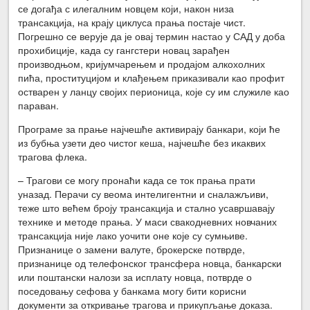
се догађа с илегалним новцем који, након низа
трансакција, на крају циклуса прања постаје чист.
Погрешно се верује да је овај термин настао у САД у доба
прохибиције, када су гангстери новац зарађен
производњом, кријумчарењем и продајом алкохолних
пића, проституцијом и клађењем приказивали као профит
остварен у ланцу својих перионица, које су им служиле као
параван.
Програме за прање најчешће активирају банкари, који ће
из бубња узети део чистог кеша, најчешће без икаквих
трагова флека.
– Трагови се могу пронаћи када се ток прања прати
уназад. Перачи су веома интелигентни и сналажљиви,
теже што већем броју трансакција и стално усавршавају
технике и методе прања. У маси свакодневних новчаних
трансакција није лако уочити оне које су сумњиве.
Признанице о замени валуте, брокерске потврде,
признанице од телефонског трансфера новца, банкарски
или поштански налози за исплату новца, потврде о
поседовању сефова у банкама могу бити корисни
документи за откривање трагова и прикупљање доказа.