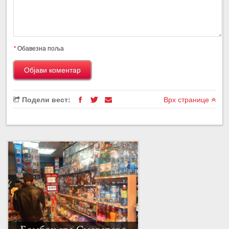
*
Обавезна поља
Подели вест:
Врх странице