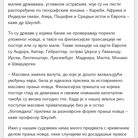
малим државама, углавном острвским, које су на листи
распоређене по географским зонама – Кариби, Африка и
Индијски океан, Азија, Пацифик и Средњи исток и Европа –
каже др Шкулић.
То су државе у којима банке не проверавају порекло
уложеног новца, а таксе на финансијске трансакције не
постоје или су врло мале. Такве локације на карти Европе
су Андора, Кипар, Гибралтар, острво Џерси у Ламаншу,
Ирска, Лихтенштајн, Луксембург, Мадеира, Малта, Монако
и Швајцарска.
– Масовна замена валута, до које је дошло захваљујући
увођењу евра, била је идеална прилика за истовремено
масовно прање новца. Финансијска тржишта на којима
постоји глад за девизама и свежим новчаним капиталом
такође су веома погодно тло. Када је о нашој земљи реч,
поступак масовне приватизације био је и остао
„богомдана” прилика за разноврсне форме прања новца –
каже професор Шкулић.
Иако у нашим судовима нема много предмета с кривичним
делом прања новца, неки случајеви из досадашње праксе