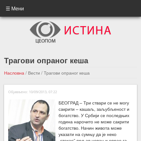
☰ Мени
Трагови опраног кеша
Насловна
/
Вести
/
Трагови опраног кеша
←Претходна вест
Следећа вест →
Објављено: 10/09/2013, 07:22
БЕОГРАД – Три ствари се не могу
сакрити – кашаљ, заљубљеност и
богатство. У Србији се последњих
година нарочито не може сакрити
богатство. Начин живота може
указати на сумњу да је неко
„стекао” прљав новац и опрао га,