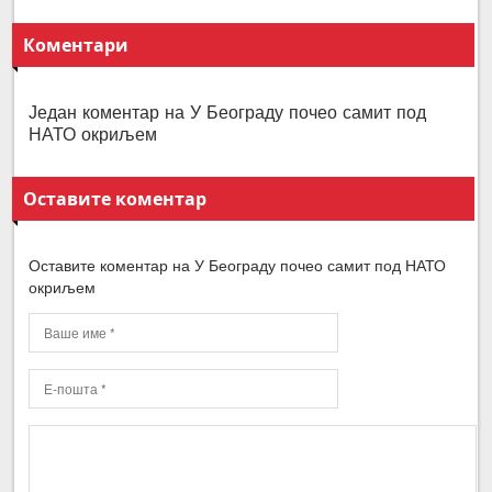
Коментари
Један коментар на У Београду почео самит под
НАТО окриљем
Оставите коментар
Оставите коментар на У Београду почео самит под НАТО
окриљем