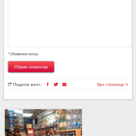
*
Обавезна поља
Подели вест:
Врх странице