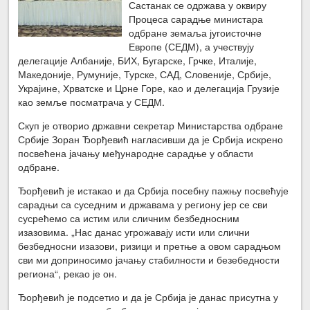
Састанак се одржава у оквиру
Процеса сарадње министара
одбране земаља југоисточне
Европе (СЕДМ), а учествују
делегације Албаније, БИХ, Бугарске, Грчке, Италије,
Македоније, Румуније, Турске, САД, Словеније, Србије,
Украјине, Хрватске и Црне Горе, као и делегација Грузије
као земље посматрача у СЕДМ.
Скуп је отворио државни секретар Министарства одбране
Србије Зоран Ђорђевић нагласивши да је Србија искрено
посвећена јачању међународне сарадње у области
одбране.
Ђорђевић је истакао и да Србија посебну пажњу посвећује
сарадњи са суседним и државама у региону јер се сви
сусрећемо са истим или сличним безбедносним
изазовима. „Нас данас угрожавају исти или слични
безбедносни изазови, ризици и претње а овом сарадњом
сви ми доприносимо јачању стабилности и безебедности
региона“, рекао је он.
Ђорђевић је подсетио и да је Србија је данас присутна у