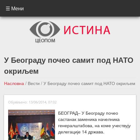
☰ Мени
У Београду почео самит под НАТО
окриљем
Насловна
/
Вести
/
У Београду почео самит под НАТО окриљем
←Претходна вест
Следећа вест →
Објављено: 13/06/2014, 07:02
БЕОГРАД– У Београду почео
састанак заменика начелника
генералштабова, на коме учествују
делегације 14 држава.