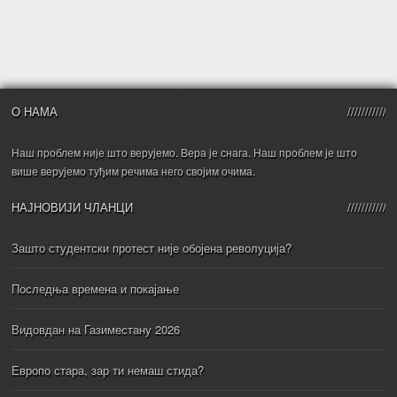
О НАМА
Наш проблем није што верујемо. Вера је снага. Наш проблем је што
више верујемо туђим речима него својим очима.
НАЈНОВИЈИ ЧЛАНЦИ
Зашто студентски протест није обојена револуција?
Последња времена и покајање
Видовдан на Газиместану 2026
Европо стара, зар ти немаш стида?