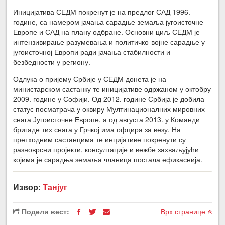
Иницијатива СЕДМ покренут је на предлог САД 1996.
године, са намером јачања сарадње земаља југоисточне
Европе и САД на плану одбране. Основни циљ СЕДМ је
интензивирање разумевања и политичко-војне сарадње у
југоисточној Европи ради јачања стабилности и
безбедности у региону.
Одлука о пријему Србије у СЕДМ донета је на
министарском састанку те иницијативе одржаном у октобру
2009. године у Софији. Од 2012. године Србија је добила
статус посматрача у оквиру Мултинационалних мировних
снага Југоисточне Европе, а од августа 2013. у Команди
бригаде тих снага у Грчкој има офцира за везу. На
претходним састанцима те инцијативе покренути су
разноврсни пројекти, консултације и вежбе захваљујући
којима је сарадња земаља чланица постала ефикаснија.
Извор:
Танјуг
Подели вест:
Врх странице