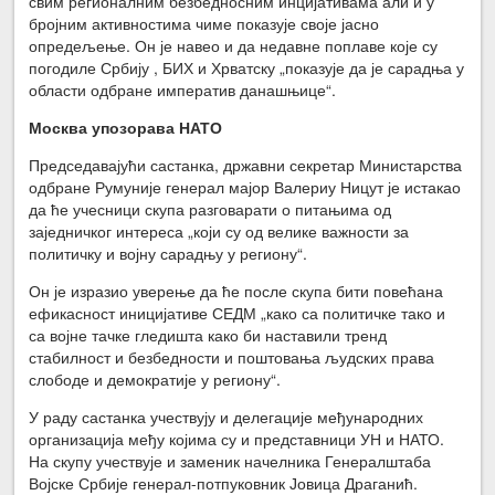
свим регионалним безбедносним инцијативама али и у
бројним активностима чиме показује своје јасно
опредељење. Он је навео и да недавне поплаве које су
погодиле Србију , БИХ и Хрватску „показује да је сарадња у
области одбране императив данашњице“.
Москва упозорава НАТО
Председавајући састанка, државни секретар Министарства
одбране Румуније генерал мајор Валериу Ницут је истакао
да ће учесници скупа разговарати о питањима од
заједничког интереса „који су од велике важности за
политичку и војну сарадњу у региону“.
Он је изразио уверење да ће после скупа бити повећана
ефикасност иницијативе СЕДМ „како са политичке тако и
са војне тачке гледишта како би наставили тренд
стабилност и безбедности и поштовања људских права
слободе и демократије у региону“.
У раду састанка учествују и делегације међународних
организација међу којима су и представници УН и НАТО.
На скупу учествује и заменик начелника Генералштаба
Војске Србије генерал-потпуковник Јовица Драганић.