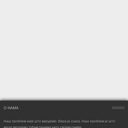
О НАМА
Наш проблем није што верујемо. Вера је снага. Наш проблем је што
више верујемо туђим речима него својим очима.