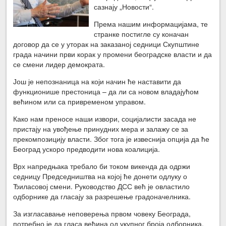
сазнају „Новости“.
Према нашим информацијама, те
странке постигле су коначан
договор да се у уторак на заказаној седници Скупштине
града начини први корак у промени београдске власти и да
се смени лидер демократа.
Још је непознаница на који начин ће наставити да
функционише престоница – да ли са новом владајућом
већином или са привременом управом.
Како нам преносе наши извори, социјалисти засада не
пристају на увођење принудних мера и залажу се за
прекомпозицију власти. Због тога је извеснија опција да ће
Београд ускоро предводити нова коалиција.
Врх напредњака требало би током викенда да одржи
седницу Председништва на којој ће донети одлуку о
Ђиласовој смени. Руководство ДСС већ је овластило
одборнике да гласају за разрешење градоначелника.
За изгласавање неповерења првом човеку Београда,
потребно је да гласа већина од укупног броја одборника,