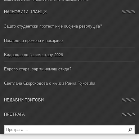
НАЈНОВИЈИ ЧЛАНЦИ
Зашто студентски протест није обојена револуција?
Последња времена и покајање
Видовдан на Газиместану 2026
Европо стара, зар ти немаш стида?
Светлана Скороходова о књизи Ранка Гојковића
НЕДАВНИ ТВИТОВИ
ПРЕТРАГА