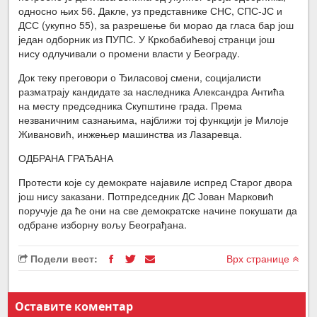
односно њих 56. Дакле, уз представнике СНС, СПС-ЈС и
ДСС (укупно 55), за разрешење би морао да гласа бар још
један одборник из ПУПС. У Кркобабићевој странци још
нису одлучивали о промени власти у Београду.
Док теку преговори о Ђиласовој смени, социјалисти
разматрају кандидате за наследника Александра Антића
на месту председника Скупштине града. Према
незваничним сазнањима, најближи тој функцији је Милоје
Живановић, инжењер машинства из Лазаревца.
ОДБРАНА ГРАЂАНА
Протести које су демократе најавиле испред Старог двора
још нису заказани. Потпредседник ДС Јован Марковић
поручује да ће они на све демократске начине покушати да
одбране изборну вољу Београђана.
Подели вест:
Врх странице
Оставите коментар