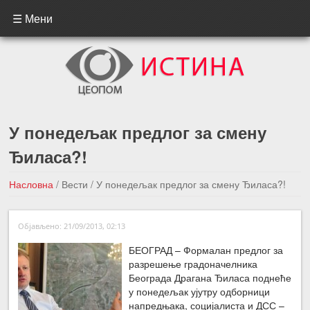
☰ Мени
У понедељак предлог за смену
Ђиласа?!
Насловна
/
Вести
/
У понедељак предлог за смену Ђиласа?!
←Претходна вест
Следећа вест →
Објављено: 21/09/2013, 02:13
БЕОГРАД – Формалан предлог за
разрешење градоначелника
Београда Драгана Ђиласа поднеће
у понедељак ујутру одборници
напредњака, социјалиста и ДСС –