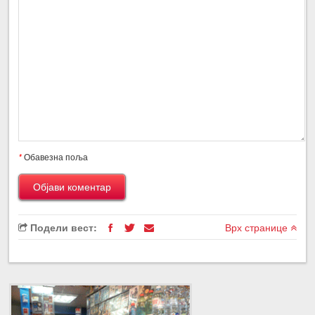
*
Обавезна поља
Подели вест:
Врх странице