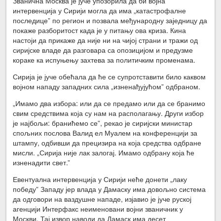
Званична Москва је јуче упозорила да би војна
интервенција у Сирији могла да има „катастрофалне
последице” по регион и позвала међународну заједницу да
покаже разборитост када је у питању ова криза. Кина
настоји да прикаже да није ни на чијој страни и тражи од
сиријске владе да разговара са опозицијом и предузме
кораке ка испуњењу захтева за политичким променама.
Сирија је јуче обећала да ће се супротставити било каквом
војном нападу западних сила „изненађујућом” одбраном.
„Имамо два избора: или да се предамо или да се бранимо
свим средствима која су нам на располагању. Други избор
је најбољи: бранићемо се”, рекао је сиријски министар
спољних послова Валид ел Муалем на конференцији за
штампу, одбивши да прецизира на која средства одбране
мисли. „Сирија није лак залогај. Имамо одбрану која ће
изненадити свет.”
Евентуална интервенција у Сирији неће донети „лаку
победу” Западу јер влада у Дамаску има довољно система
да одговори на ваздушне нападе, изјавио је јуче руској
агенцији Интерфакс неименовани војни званичник у
Москви. Тај извор наводи да Дамаск има десет