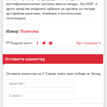
мултифункционалних система земља–ваздух „бук М2Е“ и
друга средства ваздушне одбране за одговор на нападе
крстарећим ракетама, бомбама и беспилотним
летелицама.
Извор:
Политика
Подели вест:
Врх странице
Оставите коментар
Оставите коментар на У Сирији нема лаке победе за Запад