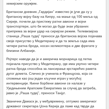
хемијским оружјем.
Британски дневник „Гардијан” известио је јуче да су у
британску војну базу на Кипру, на мање од 100 миља од
Сирије, почели да пристижу ратни авиони и војни
транспортери, што би могао да буде знак убрзаних
припрема за војни удар на сиријски режим. Телевизијска
станица „Раша тудеј” преноси да британска војска појачава
своје присуство у Медитерану и да та земља сада има
четири ратна брода, носач хеликоптера и две фрегате у
близини Албаније.
Ројтерс наводи да је и америчка морнарица од петка
појачала присуство у Медитерану, где има укупно четири
ратна брода способна за лансирање крстарећих ракета
дугог домета. Слично је учинила и Француска, која се
спомиње као још један кључни играч у могућој
интервенцији. Њени борбени авиони се налазе у
Уједињеним Арапским Емиратима за случај да затреба,
јавио је „Раша тудеј”, преноси Танјуг.
Званични Дамаск је, у међувремену, оптужио америчког
државног секретара Џона Керија да лаже кад тврди да