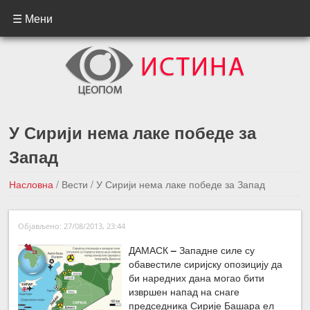
☰ Мени
У Сирији нема лаке победе за
Запад
Насловна
/
Вести
/
У Сирији нема лаке победе за Запад
←Претходна вест
Следећа вест →
Објављено: 27/08/2013, 23:44
ДАМАСК
–
Западне силе су
обавестиле сиријску опозицију да
би наредних дана могао бити
извршен напад на снаге
председника Сирије Башара ел