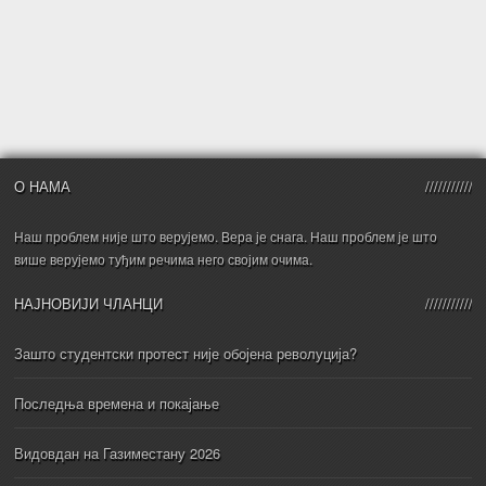
О НАМА
Наш проблем није што верујемо. Вера је снага. Наш проблем је што
више верујемо туђим речима него својим очима.
НАЈНОВИЈИ ЧЛАНЦИ
Зашто студентски протест није обојена револуција?
Последња времена и покајање
Видовдан на Газиместану 2026