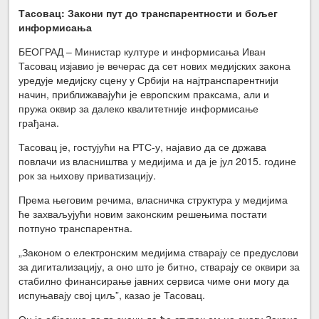
Тасовац: Закони пут до транспарентности и бољег
информисања
БЕОГРАД – Министар културе и информисања Иван
Тасовац изјавио је вечерас да сет нових медијских закона
уредује медијску сцену у Србији на најтранспарентнији
начин, приближавајући је европским праксама, али и
пружа оквир за далеко квалитетније информисање
грађана.
Тасовац је, гостујући на РТС-у, најавио да се држава
повлачи из власништва у медијима и да је јул 2015. године
рок за њихову приватизацију.
Према његовим речима, власничка структура у медијима
ће захваљујући новим законским решењима постати
потпуно транспарентна.
„Законом о електронским медијима стварају се предуслови
за дигитализацију, а оно што је битно, стварају се оквири за
стабилно финансирање јавних сервиса чиме они могу да
испуњавају свој циљ”, казао је Тасовац.
Он је објаснио да то значи да ће ступањем на снагу Закона