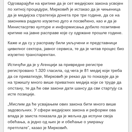
Одговарајући на критике да је сет медијских закона усвојен
по хитној процедури, Мирковић је истакао да је чињеница
да је медијска стратегија донета пре три године, да се на
законима радило изузетно дуго и посвећено, као и да је
Министасртво културе и информисања добило позитивне
критике на јавне расправе које су одржане прошле године.
Каже и да су у расправу били укључени и представници
цивилног сектора, јавног сервиса, те да је читав процес био
изузетно транспарентан.
Истичући да је у Агенцији за привредне регистре
регистровано 1.320 гласила, од чега је 81 медиј који треба
да се приватизује, Мирковић је рекао да то показује да је
на тржишту много више приватних медија који се труде да
опстану, те да ће ови закони дати шансу да сви стартују са
исте позиције.
„Мислим да ће усвајањем ових закона бити много више
задовољних. У сфери медијских закона и реформи ова
влада је заиста показала да је жељна да испуни своја
обећања, а једно од њих је и обећање о укирању
претплате”, казао је Мирковић.