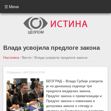
☰ Мени
Влада усвојила предлоге закона
Насловна
/
Вести
/
Влада усвојила предлоге закона
←Претходна вест
Следећа вест →
Објављено: 28/07/2014, 07:00
БЕОГРАД – Влада Србије усвојила
је на данашњој седници три
предлога медијских закона,
Предлог закона о приватизацији и
Предлог закона о изменама и
допунама закона о стечају и
упутила их Скупштини на расправу