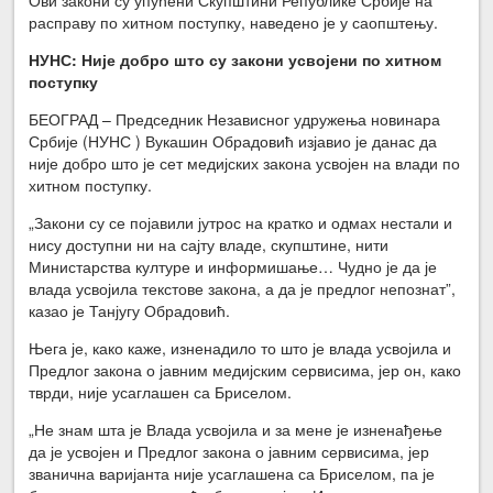
расправу по хитном поступку, наведено је у саопштењу.
НУНС: Није добро што су закони усвојени по хитном
поступку
БЕОГРАД – Председник Независног удружења новинара
Србије (НУНС ) Вукашин Обрадовић изјавио је данас да
није добро што је сет медијских закона усвојен на влади по
хитном поступку.
„Закони су се појавили јутрос на кратко и одмах нестали и
нису доступни ни на сајту владе, скупштине, нити
Министарства културе и информишање… Чудно је да је
влада усвојила текстове закона, а да је предлог непознат”,
казао је Танјугу Обрадовић.
Њега је, како каже, изненадило то што је влада усвојила и
Предлог закона о јавним медијским сервисима, јер он, како
тврди, није усаглашен са Бриселом.
„Не знам шта је Влада усвојила и за мене је изненађење
да је усвојен и Предлог закона о јавним сервисима, јер
званична варијанта није усаглашена са Бриселом, па је