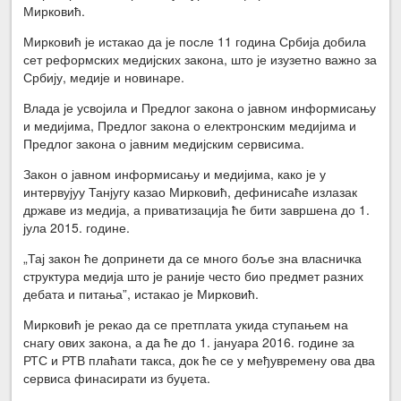
Мирковић.
Мирковић је истакао да је после 11 година Србија добила
сет реформских медијских закона, што је изузетно важно за
Србију, медије и новинаре.
Влада је усвојила и Предлог закона о јавном информисању
и медијима, Предлог закона о електронским медијима и
Предлог закона о јавним медијским сервисима.
Закон о јавном информисању и медијима, како је у
интервујуу Танјугу казао Мирковић, дефинисаће излазак
државе из медија, а приватизација ће бити завршена до 1.
јула 2015. године.
„Тај закон ће допринети да се много боље зна власничка
структура медија што је раније често био предмет разних
дебата и питања”, истакао је Мирковић.
Мирковић је рекао да се претплата укида ступањем на
снагу ових закона, а да ће до 1. јануара 2016. године за
РТС и РТВ плаћати такса, док ће се у међувремену ова два
сервиса финасирати из буџета.