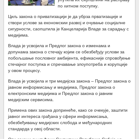
по хитном поступку.
Циљ закона о приватизацији је да убрза прватизације и
створи услове за економскии развој и очување социјалне
сигурности, саопштила је Канцеларија Владе за сарадњу с
медијима.
Влада је усвојила и Предлог закона о изменама и
допунама закона о стечају којим се обезбеђују услови за
побољшање пословног амбијента, ефикасније спровођење
стечајног поступка и спречавање злоупотреба и корупције
у овом процесу.
Влада је усвојила и три медијска закона – Предлог закона о
јавном информисању и медијима, Предлог закона о
електронским медијима и Предлог закона о јавним
медијским сервисима.
Примена ових закона допринеће, како се очекује, заштити
јавног интереса грађана у сфери информисања,
обезбеђивању медијских слобода и међународних
стандарда у овој области.
Ови закони су упућени Скупштини Републике Србије на