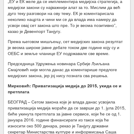
„ЕУ и ЕК желе да се имплементира медијска стратегија, а
медијски закони су најважнији алат за то. Мислим да већ
дуго теку разговори на ову тему. ЕК је коментарисала
неколико нацрта и чини ми се да влада има намеру да
усвоји овај сет закона што пре. То је веома позитивно”,
казао је Девенпорт Танјугу.
Према његовом мишљењу, сет медијских закона резултат
је веома широке јавне дебате током две године коју су и
ОЕБС и земље чланице ЕУ подржавале све време.
Председница Удружења новинара Србије Љиљана
Смајловић није могла данас да коментарише предлоге
медијских закона, јер јој нису позната сва решења.
Мирковић: Приватизација медија до 2015, укида се и
претплата
БЕОГРАД – Сетом закона које је влада данас усвојила
приватизација медија мораће да се заврши до 1. јула 2015,
биће укинута претплата за јавне сервисе, који ће се од 1.
јануара 2016. године финансирати из таксе која ће
износити око 500 динара, рекао је Танјугу државни
секретар Министарства културе и информисања Саша