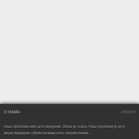
О НАМА
Наш проблем није што верујемо. Вера је снага. Наш проблем је што
више верујемо туђим речима него својим очима.