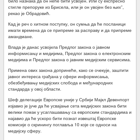
било назнака да он неће бити усвојен. Или су експресно
стигле препоруке из Брисела, или је он увојен без њих”,
рекао је Обрадовић.
Кад је реч о хитном поступку, он сумња да ће посланици
имати времена да се припреме за расправу и да припреме
амандмане.
Влада је данас усвојила Предлог закона о јавном
информисању и медијима, Предлог закона о електронским
медијима и Предлог закона о јавним медијским сервисима.
Примена ових закона допринеће, како се очекује, заштити
јавног интереса грађана у сфери информисања,
обезбеђивању медијских слобода и међународних
стандарда у овој области.
Шеф делегације Европске уније у Србији Мајкл Девенпорт
изјавио је јуче да ће усвајање сета медијских закона бити
велики помак у усаглашавању са европским стандардима и
најавио да ће ускоро бити познат извештај Европске
комисије о скринингу поглавља 10 које се односи на
медијску сферу.