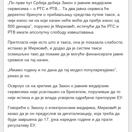
„По први пут Србија добија Закон о јавним медијским
сервисима – о РТС и РТВ… Та два јавна сервиса ће
директно бринути о прибављању средства путем таксе, а
чији износ ни на који начин неће моћи да пређе износ од
500 динара”, поручио је Мирковић, истичући да ће РТС и
РТВ имати апсолутну слободу извештавања.
Претплата није исто што и такса, она је показала слабости,
истакао је Мирковић, и додао да је систем такси
осмишљен тако да покаже да је могуће финансирати јавне
сревисе на тај начин.
„Имамо годину и по дана да тај модел популаризујемо”,
рекао је он.
Осврнуо се на критике да Закон о јавним медијским
сервисима није усаглашен са Бриселом, поручивши да то
није истина и да је влада усвојила одређене препоруке ЕУ.
Говорећи о Закону о електронским медијима, Мирковић је
казао да је он предуслов за дигитализацију, која треба да
буде завршена до 17. јуна наредне године и да прати
регулативу ЕУ.