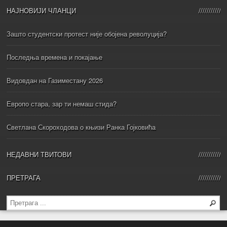
НАЈНОВИЈИ ЧЛАНЦИ
Зашто студентски протест није обојена револуција?
Последња времена и покајање
Видовдан на Газиместану 2026
Европо стара, зар ти немаш стида?
Светлана Скороходова о књизи Ранка Гојковића
НЕДАВНИ ТВИТОВИ
ПРЕТРАГА