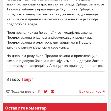
званично заказати сутра, на захтев Владе Србије, речено је
Танјугу у кабинету председнице Скупштине Србије, а
поред сета медијских закона, на дневном реду седнице
наћи ће се и предлози економских закона које је такође
предложила влада.
Пред посланицима ће се наћи сет медијских закона –
Предлог закона о јавном информисању и медијима,
Предлог закона о електронским медијима и Предлог
закона о јавним медијским сервисима.
На дневном реду биће Предлог закона о приватизацији,
измене и допуне Закона о стечају, измене и допуне Закона
о поступку регистрације у Агенцији за привредне регистре.
Извор:
Танјуг
Подели вест:
Врх странице
Оставите коментар