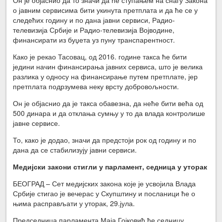
о јавним сервисима бити укинута претплата и да ће се у
следећих годину и по дана јавни сервиси, Радио-
телевизија Србије и Радио-телевизија Војводине,
финансирати из буџета уз пуну транспарентност.
Како је рекао Тасовац, од 2016. године такса ће бити
једини начин финансирања јавних сервиса, што је велика
разлика у односу на финансирање путем претплате, јер
претплата подрзумева неку врсту добровољности.
Он је објаснио да је такса обавезна, да неће бити већа од
500 динара и да отклања сумњу у то да влада контролише
јавне сервисе.
То, како је додао, значи да предстоји рок од годину и по
дана да се стабилизују јавни сервиси.
Медијски закони стигли у парламент, седница у уторак
БЕОГРАД – Сет медијских закона које је усвојила Влада
Србије стигао је вечерас у Скупштину и посланици ће о
њима расправљати у уторак, 29.јула.
Председница парламента Маја Гојковић ће седницу