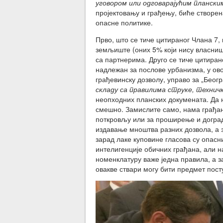
уговором или одговарајућим плански
пројектовању и грађењу, биће створен
опасне политике.
Прво, што се тиче цитираног Члана 7,
земљиште (оних 5% који нису власниш
са партнерима. Друго се тиче цитиран
надлежан за послове урбанизма, у ово
грађевинску дозволу, управо за „Беогр
складу са правилима струке, техни
неопходних планских докумената. Да н
смешно. Замислите само, нама грађан
поткровљу или за проширење и доград
издавање мноштва разних дозвола, а з
зарад лаке куповине гласова су опасн
интелигенције обичних грађана, али н
номенклатуру важе једна правила, а за
овакве ствари могу бити предмет пост