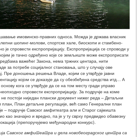
решавање имовинско-правних односа. Можда је држава власник
лепни шопинг-молови, спортске хале, биоскопи и стамбено-
о је спровести експропријацију. Експропријација се спроводи у
 којим је тачно одређено које се земљиште може експроприсати
 одредбама важећег Закона, нема тржних центара, нити
аде за потребе социјалног становања, што у случају ове
ај. Пре доношења решења Владе, којим се утврђује јавни
ентацију којом се доказује да су обезбеђена средства итд… А
основу кога се утврђује да се на том месту гради управо
е неопходно спровести експропријацију. За подручје на коме
“ не постоји ниједан плански документ нижег реда – Детаљни
и план, План детаљне регулације, већ само Генерални план
чје – подручје Савског амфитеатра али и Старог сајмишта
о као значајно и вредно, па је у ту сврху предвидео обавезну
локација (препоручујемо међународни конкурс).
ја Савског амфитеатра и дела новобеоградског центра са