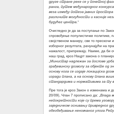
друге стране реке се у почетној фаз
ранга, путем међународног конкурса
веза између потеза јавних простор
различите могућности и касније неза
будућег центра.
“
Очигледно је да за поступање по Зако
спровођење популистичке политике, па 
својственом маниру, све то прескочи
изборног резултата, рачунајући на пр
нажалост, припремају. Наиме, да би о
наш град, кроз Нацрт закона о планир
„
Министар надлежан за послове урб
грађевинску дозволу за објекте од з
основу кога се издаје локацијска доз
изради плана, а на основу плана виш
стандардима и нормативима за ту 
Пре тога је кроз Закон о изменама и д
20/09), Члан 7 прописано да: „
Влада м
непокретности које су према уговор
заједничком оснивању привредног дру
обезбеђивање неновчаног улога Репу