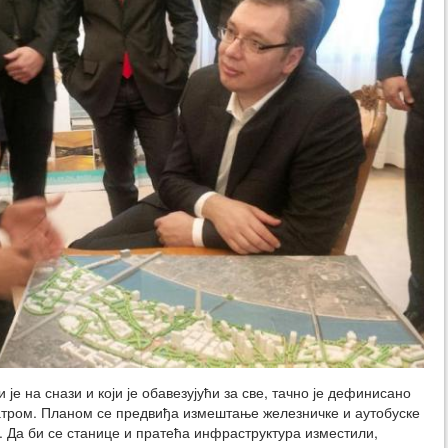
је на снази и који је обавезујући за све, тачно је дефинисано
тром. Планом се предвиђа измештање железничке и аутобуске
. Да би се станице и пратећа инфраструктура изместили,