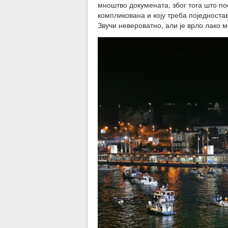
мноштво докумената, због тога што пос
компликована и коју треба поједноста
Звучи невероватно, али је врло лако м