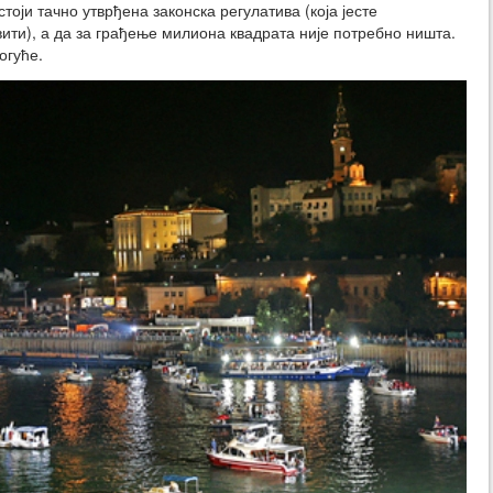
тоји тачно утврђена законска регулатива (која јесте
вити), а да за грађење милиона квадрата није потребно ништа.
огуће.