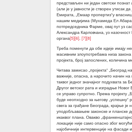
представљен ни један светски познат а
(али је у јавности је створен утисак да
Емирата, „Емаар пропертиз“у власништ
нашим медијима (Мухамеда Ел Абара),
потпредседника Фарме, овај пут уз 
Александра Карловчана, уз назочност
органа
[5]
[6]
.
[7]
[8]
Треба поменути да обе идеје имају не
масивним злоупотребама низа закона
пројекта, број запослених, количина м
Читава замисао „пројекта“ „Београд н
важније, опасна, а нарочито начин на
таквог једног значајног подухвата за 
Другог ветског рата и изградње Новог
се управо супротно. Према пројекту „Б
буде неопходно за његову „успешну“ ре
свега за грађане Београда, крајње је
уподобљавањем законске и планске до
икаквог плана. Овакво „франкенштајно
локације није само опасно због могућ
најобичније интервенције на фасади и