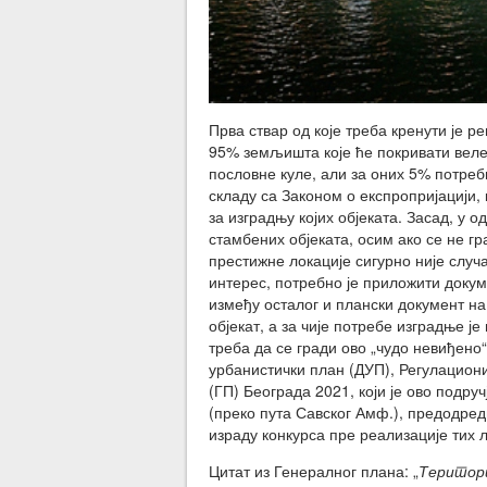
Прва ствар од које треба кренути је 
95% земљишта које ће покривати веле
пословне куле, али за оних 5% потребн
складу са Законом о експропријацији,
за изградњу којих објеката. Засад, у
стамбених објеката, осим ако се не гр
престижне локације сигурно није случ
интерес, потребно је приложити докум
између осталог и плански документ на 
објекат, а за чије потребе изградње ј
треба да се гради ово „чудо невиђено
урбанистички план (ДУП), Регулацион
(ГП) Београда 2021, који је ово подру
(преко пута Савског Амф.), предодреди
израду конкурса пре реализације тих 
Цитат из Генералног плана: „
Територи