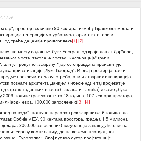
4, 17:59
атар“, простор величине 90 хектара, између Бранковог моста и
инспирација генерацијама урбаниста, архитеката, али и
ош од треће деценије прошлог века
[1]
.
[2]
наву, на месту садашње Луке Београд, од краја доњег Дорћола,
евачког моста, такође је постао „инспирација“ групи
, али је тренутно „замрзнут“ јер се оправдано преиспитује
тупка приватизације „Луке Београд“. И овај простор је, као и
о предмет различитих злоупотреба, али и стварних инспирација
ветски познати архитекта Данијел Либескинд) и тај пројекат је
од стране тадашњих власти (Ђиласа и Тадића) и саме „Луке
 2009. године (рок завршетка 18 година, 107 хектара простора,
милијарди евра, 100.000 запослених)
[3]
.
[4]
оград на води“ (потпуно нереалан рок завршетка 6 година- до
 улазак Србије у ЕУ, 90 хектара простора, градња 1,5 милиона
 долара, 200.000 запослених) визуелно је запањујуће слична
дставља сирову компилацију, да не кажемо плагијат, тог
е зване „Еурополис“. Овај пут као аутор пројекта није