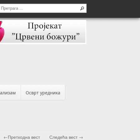
бализам
Осврт уредника
←Претходна вест
Следећа вест →