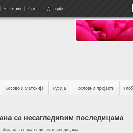
Маркетинг
Контакт
Донације
Косово и Метохија
Русија
Пословни пројекти
Гло
мана са несагледивим последицама
– обмана са несагледивим последицама