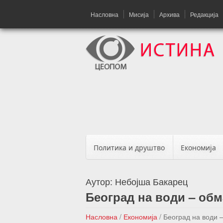
Насловна
Мисија
Архива
Редакција
Политика и друштво
Економија
Аутор:
Небојша Бакарец
Београд на води – об
Насловна
/
Економија
/
Београд на води 