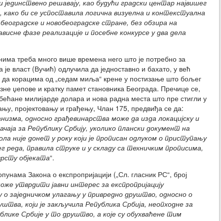
и јединствено решавају, као будући градски центар највишег
, како би се успоставила логична визуелна и контекстуална
а
београдске и новобеоградске стране, без обзира на
висне фазе реализације и посебне конкурсе у два дела
нима треба много више времена него што је потребно за
је власт (Вучић) одлучила да једноставно и бахато, у већ
 и да корацима од „седам миља“ крене у постизање што бољег
азне џепове и кратку памет становника Београда. Пречице се,
бећане милијарде долара и нова радна места што пре стигли у
ању, пројектовању и грађењу, Члан 175, предвиђа се да:
анизма, односно
грађевинарства
може да изда локацијску и
начаја за Републику Србију, уколико плански документ на
вола није донет у року који је прописан одлуком о приступању
ег реда, правила струке и у складу са техничким прописима,
врсту објеката
“.
опунама Закона о експропријацији („Сл. гласник РС“, број
оже утврдити јавни интерес за експропријацију
у о заједничком улагању у привредно друштво, односно о
штва, који је закључила Република Србија, неопходне за
блике Србије у то друштво, а које су обухваћене тим