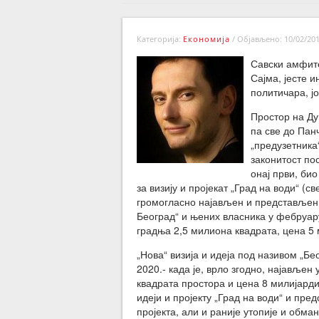
Категорија:
Економија
/
Објављено: 10/02/201
Савски амфите
Сајма, јесте 
политичара, ј
Простор на Ду
па све до Панч
„предузетника“
законитост пос
онај први, би
за визију и пројекат „Град на води“ (с
громогласно најављен и представљен 
Београд“ и њених власника у фебруару
градња 2,5 милиона квадрата, цена 5 
„Нова“ визија и идеја под називом „Бе
2020.- када је, врло згодно, најављен
квадрата простора и цена 8 милијарди
идеји и пројекту „Град на води“ и пре
пројекта, али и раније утопије и обман