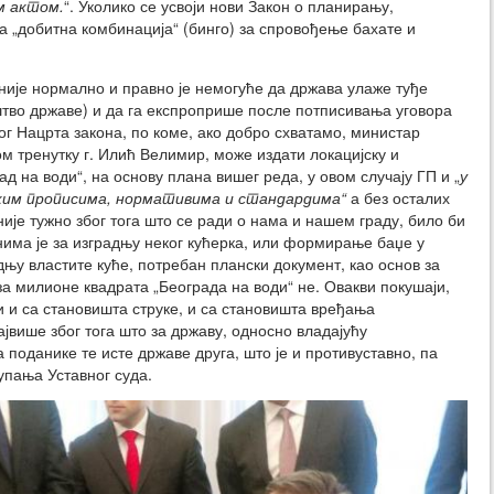
м актом.
“. Уколико се усвоји нови Закон о планирању,
а „добитна комбинација“ (бинго) за спровођење бахате и
 није нормално и правно је немогуће да држава улаже туђе
тво државе) и да га експроприше после потписивања уговора
ог Нацрта закона, по коме, ако добро схватамо, министар
м тренутку г. Илић Велимир, може издати локацијску и
ад на води“, на основу плана вишег реда, у овом случају ГП и „
у
чким прописима, нормативима и стандардима“
а без осталих
ије тужно због тога што се ради о нама и нашем граду, било би
има је за изградњу неког кућерка, или формирање баџе у
њу властите куће, потребан плански документ, као основ за
а милионе квадрата „Београда на води“ не. Овакви покушаји,
и и са становишта струке, и са становишта вређања
ајвише због тога што за државу, односно владајућу
 поданике те исте државе друга, што је и противуставно, па
упања Уставног суда.