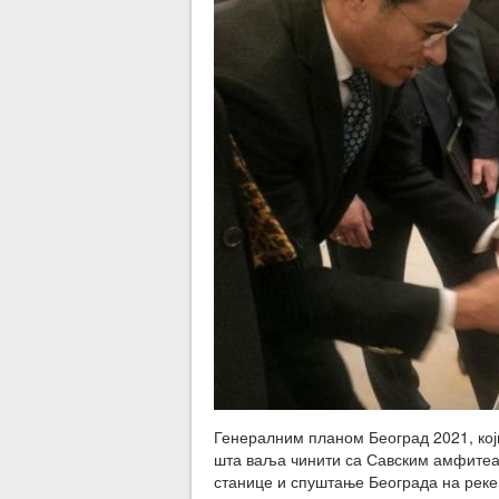
Генералним планом Београд 2021, који 
шта ваља чинити са Савским амфитеа
станице и спуштање Београда на реке