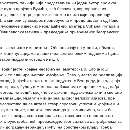
рхитекта, тачније није представљен ни један аутор пројекта
 је аутор пројекта Вучић!), већ безлично, корпорација из
ву једног од тројице квиско џокер шеика који парадирају
 а сви они су експрес препоручени и представљени од Првог
саслуживање извесних неовлашћених аматера Срђана Рупара и
 Вучићевог саветника и председника привременог београдског
ке заједничке именитеље. Обе почивају на утопији, обмани,
 и манипулацијама и лицитирањем основним подацима (цена
етара квадратних градње итд.).
а води“
јесте крајњ
е неозбиљна, аматерска и, што је још
 који се планира његово извођење. Прво, уместо да реализација
Београд (највећи градитељски подухват у Београду, још од краја
 Београда), буде утемељена на Законима и прописима, догађа
еоград на води“, кројиће се Закони, подзаконски акти и све што
ализацију. Имајући у виду значај овог великог изазова, пре
 недопустиво да се читава ствар спроводи успутним кројењем и
кументације, или како слутимо да је замишљено, чак и без
вско“ прекрајање и креирање најатрактивније престоничке
их злоупотреба, већ превасходно због сазнања да грађанима за
ли доградњу веранде уз кућу, на сопственом плацу, треба