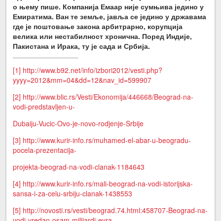
о њему пише. Компанија Емаар није сумњива једино у
Емиратима. Ван те земље, јавља се једино у државама
где је поштовање закона арбитрарно, корупција
велика или нестабилност хронична. Поред Индије,
Пакистана и Ирака, ту је сада и Србија.
[1]
http://www.b92.net/info/izbori2012/vesti.php?
yyyy=2012&mm=04&dd=12&nav_id=599907
[2]
http://www.blic.rs/Vesti/Ekonomija/446668/Beograd-na-
vodi-predstavljen-u-
Dubaiju-Vucic-Ovo-je-novo-rodjenje-Srbije
[3]
http://www.kurir-info.rs/muhamed-el-abar-u-beogradu-
pocela-prezentacija-
projekta-beograd-na-vodi-clanak-1184643
[4]
http://www.kurir-info.rs/mali-beograd-na-vodi-istorijska-
sansa-i-za-celu-srbiju-clanak-1438553
[5]
http://novosti.rs/vesti/beograd.74.html:458707-Beograd-na-
vodi-vredan-osam-milijardi-evra