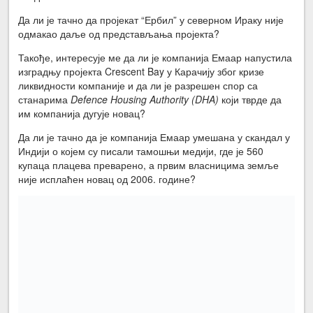
Да ли је тачно да пројекат “Ербил” у северном Ираку није
одмакао даље од представљања пројекта?
Такође, интересује ме да ли је компанија Емаар напустила
изградњу пројекта Crescent Bay у Карачију због кризе
ликвидности компаније и да ли је разрешен спор са
станарима
Defence Housing Authority (DHA)
који тврде да
им компанија дугује новац?
Да ли је тачно да је компанија Емаар умешана у скандал у
Индији о којем су писали тамошњи медији, где је 560
купаца плацева преварено, а првим власницима земље
није исплаћен новац од 2006. године?