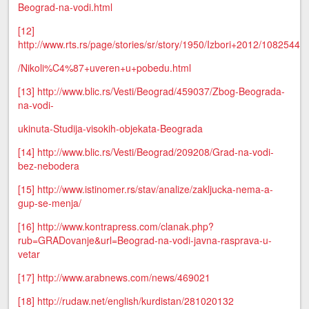
Beograd-na-vodi.html
[12]
http://www.rts.rs/page/stories/sr/story/1950/Izbori+2012/1082544
/Nikoli%C4%87+uveren+u+pobedu.html
[13]
http://www.blic.rs/Vesti/Beograd/459037/Zbog-Beograda-
na-vodi-
ukinuta-Studija-visokih-objekata-Beograda
[14]
http://www.blic.rs/Vesti/Beograd/209208/Grad-na-vodi-
bez-nebodera
[15]
http://www.istinomer.rs/stav/analize/zakljucka-nema-a-
gup-se-menja/
[16]
http://www.kontrapress.com/clanak.php?
rub=GRADovanje&url=Beograd-na-vodi-javna-rasprava-u-
vetar
[17]
http://www.arabnews.com/news/469021
[18]
http://rudaw.net/english/kurdistan/281020132