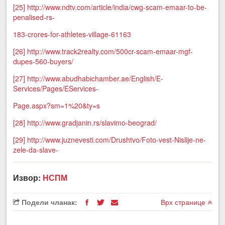
[25]
http://www.ndtv.com/article/india/cwg-scam-emaar-to-be-
penalised-rs-
183-crores-for-athletes-village-61163
[26]
http://www.track2realty.com/500cr-scam-emaar-mgf-
dupes-560-buyers/
[27]
http://www.abudhabichamber.ae/English/E-
Services/Pages/EServices-
Page.aspx?sm=1%20&ty=s
[28]
http://www.gradjanin.rs/slavimo-beograd/
[29]
http://www.juznevesti.com/Drushtvo/Foto-vest-Nislije-ne-
zele-da-slave-
Извор:
НСПМ
Подели чланак:
Врх странице