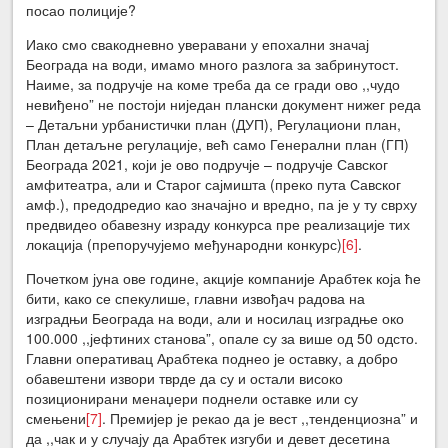
посао полиције?
Иако смо свакодневно уверавани у епохални значај
Београда на води, имамо много разлога за забринутост.
Наиме, за подручје на коме треба да се гради ово ,,чудо
невиђено” не постоји ниједан плански документ нижег реда
– Детаљни урбанистички план (ДУП), Регулациони план,
План детаљне регулације, већ само Генерални план (ГП)
Београда 2021, који је ово подручје – подручје Савског
амфитеатра, али и Старог сајмишта (преко пута Савског
амф.), предодредио као значајно и вредно, па је у ту сврху
предвидео обавезну израду конкурса пре реализације тих
локација (препоручујемо међународни конкурс)
[6]
.
Почетком јуна ове године, акције компаније Арабтек која ће
бити, како се спекулише, главни извођач радова на
изградњи Београда на води, али и носилац изградње око
100.000 ,,јефтиних станова”, опале су за више од 50 одсто.
Главни оперативац Арабтека поднео је оставку, а добро
обавештени извори тврде да су и остали високо
позиционирани менаџери поднели оставке или су
смењени
[7]
. Премијер је рекао да је вест ,,тенденциозна” и
да ,,чак и у случају да Арабтек изгуби и девет десетина