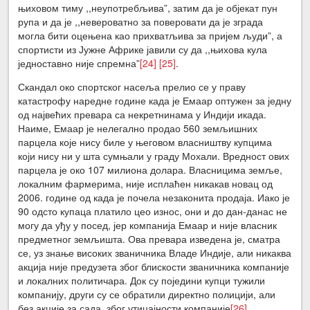
њиховом тиму ,,неупотребљива”, затим да је објекат пун
рупа и да је ,,невероватно за поверовати да је зграда
могла бити оцењена као прихватљива за пријем људи”, а
спортисти из Јужне Африке јавили су да ,,њихова кула
једноставно није спремна”
[24]
[25]
.
Скандал око спортског насеља прелио се у праву
катастрофу наредне године када је Емаар оптужен за једну
од највећих превара са некретнинама у Индији икада.
Наиме, Емаар је нелегално продао 560 земљишних
парцела које нису биле у његовом власништву купцима
који нису ни у шта сумњали у граду Мохали. Вредност ових
парцела је око 107 милиона долара. Власницима земље,
локалним фармерима, није исплаћен никакав новац од
2006. године од када је почела незаконита продаја. Иако је
90 одсто купаца платило цео износ, они и до дан-данас не
могу да уђу у посед, јер компанија Емаар и није власник
предметног земљишта. Ова превара изведена је, сматра
се, уз знање високих званичника Владе Индије, али никаква
акција није предузета због блискости званичника компаније
и локалних политичара. Док су поједини купци тужили
компанију, други су се обратили директно полицији, али
без акције за сада, због утицајности компаније
[26]
.