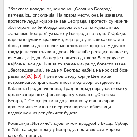
Због свега наведеног, кампања ,,Славимо Београд”
изгледа још опскурнија. На првом месту, она је изазвала
протесте људи који живе ван Београда. Протести су избили
због огромних билборда широм земље на којима пише
,,Славимо Београд” уз макету Београда на води. У Србији,
нарочито јужним крајевима, која грца у незапослености и
беди, позиви да се слави мегаломански пројекат у другом
граду је несхватљиво и дрско. Најжешће реакције дошле су
из Ниша, а један блогер је написао да жели Београду све
најбоље, али да Ниш за то време умире од болести зване
,,београдизација”, те да им Београд набија на нос свој брзи
развитак
[28]
[29]
. Према одговору који је Центар за
истраживање, транспарентност и одговорност добио из
Кабинета Градоначелника, Град Београд није учествовао у
организацији нити финансирању кампање ,,Славимо
Београд”. Остаје још или да је кампању финансирао
арапски инвеститор или српски порески обвезници
издвајањем из републичког буџета.
Компанији „Игл хилс“, заједничком предузећу Влада Србије
и УАЕ, са седиштем у у Београду, поставио сам мејлом
следећа питања: