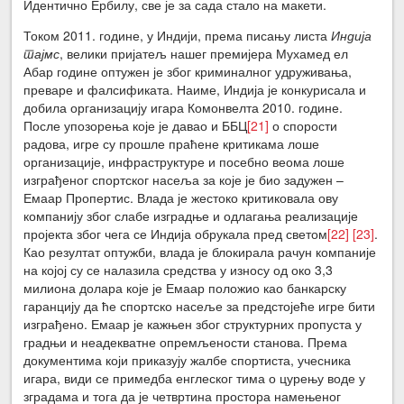
Идентично Ербилу, све је за сада стало на макети.
Током 2011. године, у Индији, према писању листа
Индија
тајмс
, велики пријатељ нашег премијера Мухамед ел
Абар године оптужен је због криминалног удруживања,
преваре и фалсификата. Наиме, Индија је конкурисала и
добила организацију игара Комонвелта 2010. године.
После упозорења које је давао и ББЦ
[21]
о спорости
радова, игре су прошле праћене критикама лоше
организације, инфраструктуре и посебно веома лоше
изграђеног спортског насеља за које је био задужен –
Емаар Пропертис. Влада је жестоко критиковала ову
компанију због слабе изградње и одлагања реализације
пројекта због чега се Индија обрукала пред светом
[22]
[23]
.
Као резултат оптужби, влада је блокирала рачун компаније
на којој су се налазила средства у износу од око 3,3
милиона долара које је Емаар положио као банкарску
гаранцију да ће спортско насеље за предстојеће игре бити
изграђено. Емаар је кажњен због структурних пропуста у
градњи и неадекватне опремљености станова. Према
документима који приказују жалбе спортиста, учесника
игара, види се примедба енглеског тима о цурењу воде у
зградама и тога да је четвртина простора намењеног