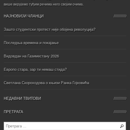
више верујемо туђим речима него својим очима.
НАЈНОВИЈИ ЧЛАНЦИ
Зашто студентски протест није обојена револуција?
Последња времена и покајање
Видовдан на Газиместану 2026
Европо стара, зар ти немаш стида?
Светлана Скороходова о књизи Ранка Гојковића
НЕДАВНИ ТВИТОВИ
ПРЕТРАГА