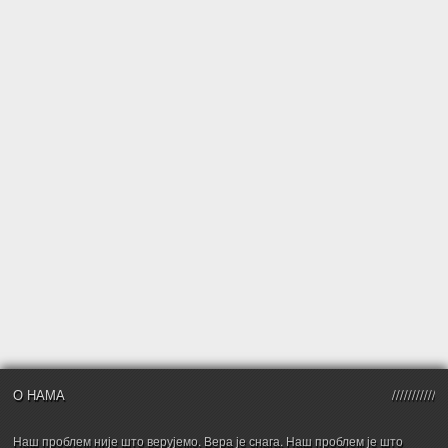
О НАМА
Наш проблем није што верујемо. Вера је снага. Наш проблем је што