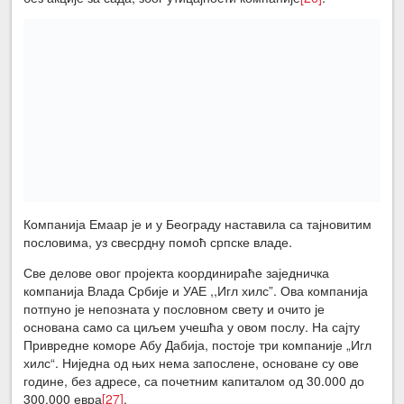
Компанија Емаар је и у Београду наставила са тајновитим
пословима, уз свесрдну помоћ српске владе.
Све делове овог пројекта координираће заједничка
компанија Влада Србије и УАЕ ,,Игл хилс”. Ова компанија
потпуно је непозната у пословном свету и очито је
основана само са циљем учешћа у овом послу. На сајту
Привредне коморе Абу Дабија, постоје три компаније „Игл
хилс“. Ниједна од њих нема запослене, основане су ове
године, без адресе, са почетним капиталом од 30.000 до
300.000 евра
[27]
.