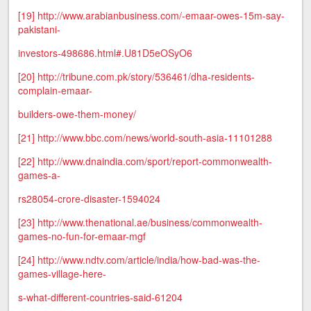
[19]
http://www.arabianbusiness.com/-emaar-owes-15m-say-
pakistani-
investors-498686.html#.U81D5eOSyO6
[20]
http://tribune.com.pk/story/536461/dha-residents-
complain-emaar-
builders-owe-them-money/
[21]
http://www.bbc.com/news/world-south-asia-11101288
[22]
http://www.dnaindia.com/sport/report-commonwealth-
games-a-
rs28054-crore-disaster-1594024
[23]
http://www.thenational.ae/business/commonwealth-
games-no-fun-for-emaar-mgf
[24]
http://www.ndtv.com/article/india/how-bad-was-the-
games-village-here-
s-what-different-countries-said-61204