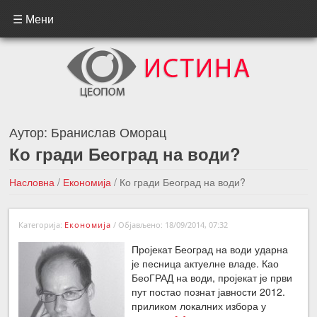
☰ Мени
Аутор:
Бранислав Оморац
Ко гради Београд на води?
Насловна
/
Економија
/
Ко гради Београд на води?
←Претходна вест
Следећа вест →
Категорија:
Економија
/
Објављено: 18/09/2014, 07:32
Пројекат Београд на води ударна
је песница актуелне владе. Као
БеоГРАД на води, пројекат је први
пут постао познат јавности 2012.
приликом локалних избора у