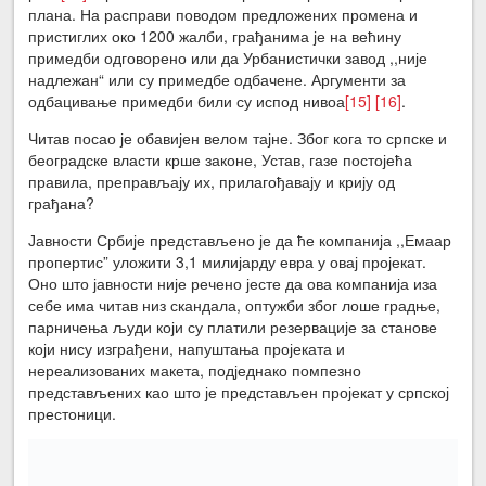
плана. На расправи поводом предложених промена и
пристиглих око 1200 жалби, грађанима је на већину
примедби одговорено или да Урбанистички завод ,,није
надлежан“ или су примедбе одбачене. Аргументи за
одбацивање примедби били су испод нивоа
[15]
[16]
.
Читав посао је обавијен велом тајне. Због кога то српске и
београдске власти крше законе, Устав, газе постојећа
правила, преправљају их, прилагођавају и крију од
грађана?
Јавности Србије представљено је да ће компанија ,,Емаар
пропертис” уложити 3,1 милијарду евра у овај пројекат.
Оно што јавности није речено јесте да ова компанија иза
себе има читав низ скандала, оптужби због лоше градње,
парничења људи који су платили резервације за станове
који нису изграђени, напуштања пројеката и
нереализованих макета, подједнако помпезно
представљених као што је представљен пројекат у српској
престоници.