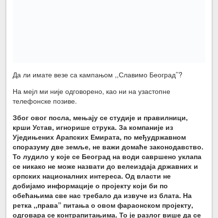
Да ли имате везе са кампањом ,,Славимо Београд’’?
На мејл ми није одговорено, као ни на узастопне
телефонске позиве.
Због овог посла, мењају се студије и правилници,
крши Устав, игнорише струка. За компаније из
Уједињених Арапских Емирата, по међудржавном
споразуму две земље, не важи домаће законодавство.
То лудило у које се Београд на води савршено уклапа
се никако не може назвати до велеиздаја државних и
српских националних интереса. Од власти не
добијамо информације о пројекту који би по
обећањима све нас требало да извуче из блата. На
ретка ,,права” питања о овом фараонском пројекту,
одговара се контрапитањима. То је разлог више да се