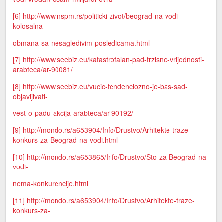
[6]
http://www.nspm.rs/politicki-zivot/beograd-na-vodi-
kolosalna-
obmana-sa-nesagledivim-posledicama.html
[7]
http://www.seebiz.eu/katastrofalan-pad-trzisne-vrijednosti-
arabteca/ar-90081/
[8]
http://www.seebiz.eu/vucic-tendenciozno-je-bas-sad-
objavljivati-
vest-o-padu-akcija-arabteca/ar-90192/
[9]
http://mondo.rs/a653904/Info/Drustvo/Arhitekte-traze-
konkurs-za-Beograd-na-vodi.html
[10]
http://mondo.rs/a653865/Info/Drustvo/Sto-za-Beograd-na-
vodi-
nema-konkurencije.html
[11]
http://mondo.rs/a653904/Info/Drustvo/Arhitekte-traze-
konkurs-za-