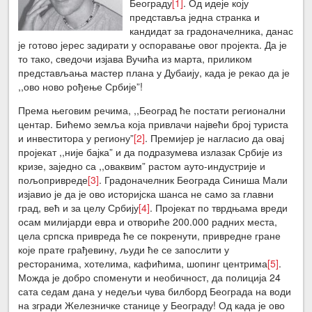
Београду
[1]
. Од идеје коју
представља једна странка и
кандидат за градоначелника, данас
је готово јерес задирати у оспоравање овог пројекта. Да је
то тако, сведочи изјава Вучића из марта, приликом
представљања мастер плана у Дубаију, када је рекао да је
,,ово ново рођење Србије”!
Према његовим речима, ,,Београд ће постати регионални
центар. Бићемо земља која привлачи највећи број туриста
и инвеститора у региону”
[2]
. Премијер је нагласио да овај
пројекат ,,није бајка” и да подразумева излазак Србије из
кризе, заједно са ,,оваквим” растом ауто-индустрије и
пољопривреде
[3]
. Градоначелник Београда Синиша Мали
изјавио је да је ово историјска шанса не само за главни
град, већ и за целу Србију
[4]
. Пројекат по тврдњама вреди
осам милијарди евра и отвориће 200.000 радних места,
цела српска привреда ће се покренути, привредне гране
које прате грађевину, људи ће се запослити у
ресторанима, хотелима, кафићима, шопинг центрима
[5]
.
Можда је добро споменути и необичност, да полиција 24
сата седам дана у недељи чува билборд Београда на води
на згради Железничке станице у Београду! Од када је ово