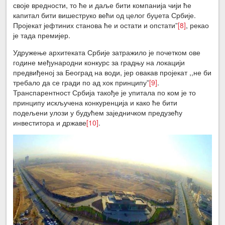
своје вредности, то ће и даље бити компанија чији ће
капитал бити вишеструко већи од целог буџета Србије.
Пројекат јефтиних станова ће и остати и опстати”
[8]
, рекао
је тада премијер.
Удружење архитеката Србије затражило је почетком ове
године међународни конкурс за градњу на локацији
предвиђеној за Београд на води, јер овакав пројекат ,,не би
требало да се гради по ад хок принципу”
[9]
.
Транспарентност Србија такође је упитала по ком је то
принципу искључена конкуренција и како ће бити
подељени улози у будућем заједничком предузећу
инвеститора и државе
[10]
.