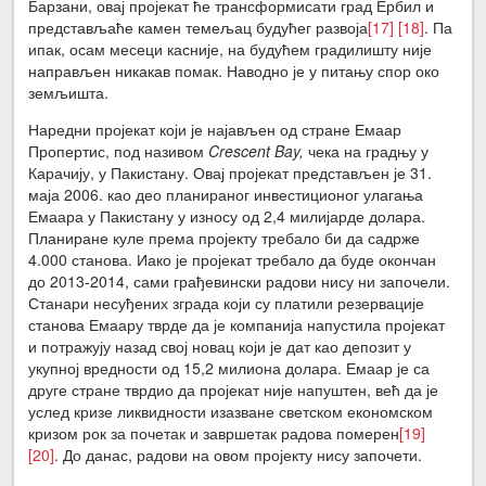
Барзани, овај пројекат ће трансформисати град Ербил и
представљаће камен темељац будућег развоја
[17]
[18]
. Па
ипак, осам месеци касније, на будућем градилишту није
направљен никакав помак. Наводно је у питању спор око
земљишта.
Наредни пројекат који је најављен од стране Емаар
Пропертис, под називом
Crescent Bay
,
чека на градњу у
Карачију, у Пакистану. Овај пројекат представљен је 31.
маја 2006. као део планираног инвестиционог улагања
Емаара у Пакистану у износу од 2,4 милијарде долара.
Планиране куле према пројекту требало би да садрже
4.000 станова. Иако је пројекат требало да буде окончан
до 2013-2014, сами грађевински радови нису ни започели.
Станари несуђених зграда који су платили резервације
станова Емаару тврде да је компанија напустила пројекат
и потражују назад свој новац који је дат као депозит у
укупној вредности од 15,2 милиона долара. Емаар је са
друге стране тврдио да пројекат није напуштен, већ да је
услед кризе ликвидности изазване светском економском
кризом рок за почетак и завршетак радова померен
[19]
[20]
. До данас, радови на овом пројекту нису започети.