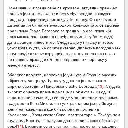
Помешавши изгледа себе са државом, актуелни премијер
погазио је законе државе и без међународног конкурса
предао је највреднију локацију у Београду. Он није могао
да зна да ли би на међународном конкурсу како се захтева
правилима Града Београда за градњу на овој локацији
неко можда дао више од понуђене суме коју ће (можда)
дати арапски инвеститор. Следи да је у питању интерес
уског круга људи, не општи интерес. Директна погодба увек
актуелизује питање корупције, а детаљи договора се као
по правилу држе далеко од очију јавности, јер нису у
њеном интересу.
Због овог пројекта, напречац је укинута и Студија високих
објеката у Београду. Ту одлуку донело је половином
априла ове године Привремено веће Београда
[13]
. Студија
високих објеката прецизирала је да објекти виши од 16
спратова неће смети да се граде у заштићеним деловима
града, зони Кнез Михаилове улице, старом језгру Земуна,
али и на локацијама где би заклониле поглед на
Калемегдан, Храм светог Саве, Авалски торањ. Такође, том
студијом, Београд је одлучио да не жели високе објекте уз
реке
[14]
. Брзински се инсистира и на промени Генералног