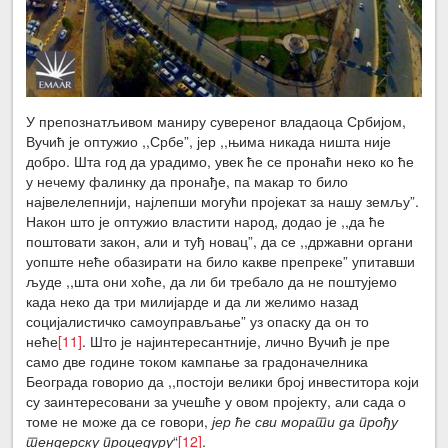
У препознатљивом маниру сувереног владаоца Србијом,
Вучић је оптужио ,,Србе”, јер ,,њима никада ништа није
добро. Шта год да урадимо, увек ће се пронаћи неко ко ће
у нечему фалинку да пронађе, па макар то било
највелелепнији, најлепши могући пројекат за нашу земљу”.
Након што је оптужио властити народ, додао је ,,да ће
поштовати закон, али и туђ новац”, да се ,,државни органи
уопште неће обазирати на било какве препреке” упитавши
људе ,,шта они хоће, да ли би требало да не поштујемо
када неко да три милијарде и да ли желимо назад
социјалистичко самоуправљање” уз опаску да он то
неће
[11]
. Што је најинтересантније, лично Вучић је пре
само две године током кампање за градоначелника
Београда говорио да ,,постоји велики број инвеститора који
су заинтересовани за учешће у овом пројекту, али сада о
томе не може да се говори,
јер ће сви морати да прођу
тендерску процедуру
“
[12]
.