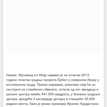
Наиме, Мухамед ел Абар најавио је за почетак 2013.
године почетак градње пројекта Ербил у северном Ираку у
истоименом граду. Према најавама, комплекс који ће се
састојати из стамбених објеката, хотела од пет звездица и
шопинг центра имаће 541.000 квадрата, у близини градског
центра, вредеће 3 милијарде долара и отвориће 35.000
радних места. Како је рекао премијер Ирачког Курдистана