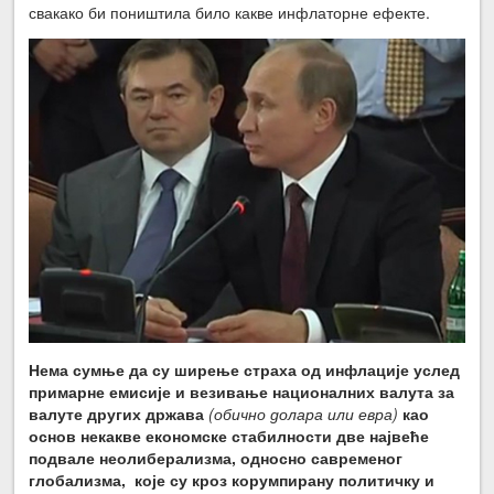
свакако би поништила било какве инфлаторне ефекте.
Нема сумње да су ширење страха од инфлације услед
примарне емисије и везивање националних валута за
валуте других држава
(обично долара или евра)
као
основ некакве економске стабилности две највеће
подвале неолиберализма, односно савременог
глобализма, које су кроз корумпирану политичку и