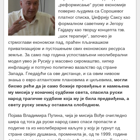
„реформисање“ руске економије
поверио људима са Сорошевог
платног списка, Џефрију Саксу као
формалном саветнику и Јегору
Гајдару као творцу концепта тзв.
„шок терапије“, започео је
стрмоглави економски пад, праћен пљачкашком
приватизацијом и пустошењем свих економских ресурса
земље. За само пар година успостављени неолиберални
модел увео је Русију у масовно сиромаштво, хипер
инфлацију и потпуно политичко вазалство од стране
Запада. Гледајући са ове дистанце, и са овим нивоом
знања о евро-атлантским плановима и циљевима,
могли
бисмо рећи да је само божије провиђење и намењена
му мисија у коначној судбини света, спасила руски
народ трагичне судбине која му је била предвиђена, а
свету руску земљу оставила слободном.
Појава Владимира Путина, чија је мисија Вође очигледно
шира од тога да руски народ само спаси пропасти и
подигне га из неолиберарне каљуге у коју је гурнут од
стране својих душмана, променила је, од те 1999. године
до данас, не само лице Русије већ и лице света. Тихо али