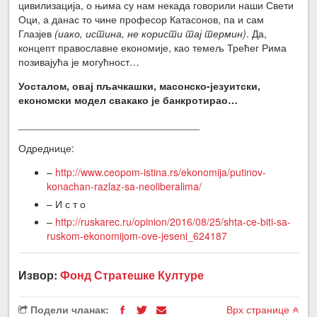
цивилизација, о њима су нам некада говорили наши Свети
Оци, а данас то чине професор Катасонов, па и сам
Глазјев
(иако, истина, не користи тај термин)
. Да,
концепт православне економије, као темељ Трећег Рима
позивајућа је могућност…
Уосталом, овај пљачкашки, масонск
о-језуитски
,
економски модел свакако је банкротирао…
________________________________
Одреднице:
–
http://www.ceopom-istina.rs/ekonomija/putinov-
konachan-razlaz-sa-neoliberalima/
– И с т о
–
http://ruskarec.ru/opinion/2016/08/25/shta-ce-biti-sa-
ruskom-ekonomijom-ove-jeseni_624187
Извор:
Фонд Стратешке Културе
Подели чланак:
Врх странице