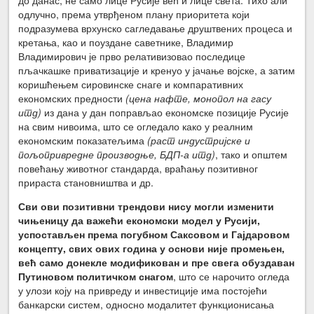
одлучно, према утврђеном плану приоритета који
подразумева врхунско сагледавање друштвених процеса и
кретања, као и поуздане саветнике, Владимир
Владимирович је прво релативизовао последице
пљачкашке приватизације и кренуо у јачање војске, а затим
коришћењем сировинске снаге и компаративних
економских предности
(цена нафте, монопол на гасу
итд)
из дана у дан поправљао економске позиције Русије
на свим нивоима, што се огледало како у реалним
економским показатељима
(раст индустријске и
пољопривредне производње, БДП-а итд)
, тако и општем
повећању животног стандарда, враћању позитивног
прираста становништва и др.
Сви ови позитивни трендови нису могли изменити
чињеницу да важећи економски модел у Русији,
успостављен према погубном Саксовом и Гајдаровом
концепту, свих ових година у основи није промењен,
већ само донекле модификован и пре свега обуздаван
Путиновом политичком снагом
, што се нарочито огледа
у улози коју на привреду и инвестиције има постојећи
банкарски систем, односно модалитет функционисања