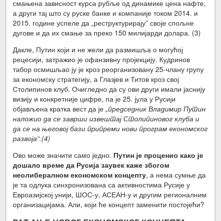
смањена зависност курса рубље од динамике цена нафте,
а други тај што су руске банке и компаније током 2014. и
2015. године успеле да „реструктурирају” своје спољне
дугове и да их смање за преко 150 милијарди долара. (3)
Дакле, Путин који и не жели да размишља о могућој
рецесији, затражио је офанзивну пројекцију. Кудринов
табор осмишљао ју је кроз реорганизовану 25-члану групу
за економску стратегију, а Глазјев и Титов кроз свој
Столипинов клуб. Очигледно да су ови други имали јаснију
визију и конкретније цифре, па је 25. јула у Русији
објављена кратка вест да је
„председник Владимир Путин
наложио да се заврши извештај Столипиновог клуба и
да се на његовој бази припреми нови програм економског
развоја“.
(4)
Ово може значити само једно.
Путин је проценио како је
дошало време да Русија заувек каже збогом
неолибералном економском концепту
, а нема сумње да
је та одлука синхронизована са активностима Русије у
Евроазијској унији, ШОС-у, АСЕАН-у и другим регионалним
организацијама. Али, који ће концепт заменити постојећи?