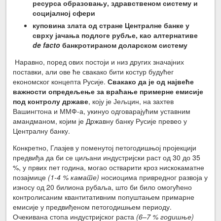
ресурса образовању, здравственом систему и
социјалној сфери
куповина злата од стране Централне банке у
сврху јачања подлоге рубље, као алтернативе
de facto
банкротираном доларском систему
Наравно, поред ових постоји и низ других значајних
поставки, али ове ће свакако бити костур будућег
економског концепта Русије.
Свакако да је од највеће
важности опредељење за враћање примерне емисије
под контролу државе
, коју је Јељцин, на захтев
Вашингтона и ММФ-а, укинуо одговарајућим уставним
амандманом, којим је Државну банку Русије превео у
Централну банку.
Конкретно, Глазјев у поменутој петогодишњој пројекцији
предвиђа да би се циљани индустријски раст од 30 до 35
%, у првих пет година, могао остварити кроз нискокаматне
позајмице
(1-4 % камате)
носиоцима привредног развоја у
износу од 20 билиона рубаља, што би било омогућено
контролисаним квантитативним попуштањем примарне
емисије у предвиђеном петогодишњем периоду.
Очекивана стопа индустријског раста
(6–7 % годишње)