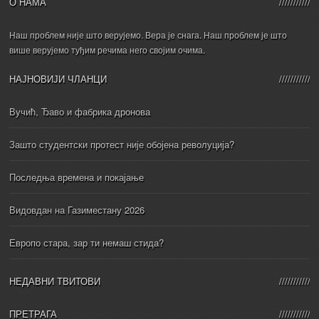
О НАМА
Наш проблем није што верујемо. Вера је снага. Наш проблем је што
више верујемо туђим речима него својим очима.
НАЈНОВИЈИ ЧЛАНЦИ
Вучић, Ђаво и фабрика дронова
Зашто студентски протест није обојена револуција?
Последња времена и покајање
Видовдан на Газиместану 2026
Европо стара, зар ти немаш стида?
НЕДАВНИ ТВИТОВИ
ПРЕТРАГА