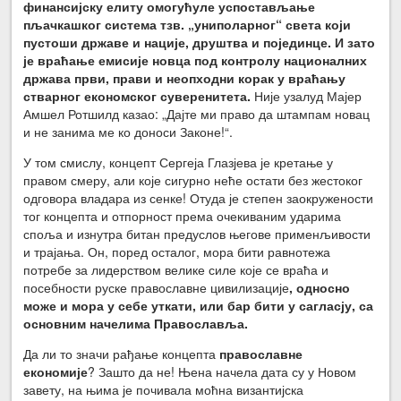
финансијску елиту омогућуле успостављање
пљачкашког система тзв. „униполарног“ света који
пустоши државе и нације, друштва и појединце. И зато
је враћање емисије новца под контролу националних
држава први, прави и неопходни корак у враћању
стварног економског суверенитета.
Није узалуд Мајер
Амшел Ротшилд казао: „Дајте ми право да штампам новац
и не занима ме ко доноси Законе!“.
У том смислу, концепт Сергеја Глазјева је кретање у
правом смеру, али које сигурно неће остати без жестоког
одговора владара из сенке! Отуда је степен заокружености
тог концепта и отпорност према очекиваним ударима
споља и изнутра битан предуслов његове применљивости
и трајања. Он, поред осталог, мора бити равнотежа
потребе за лидерством велике силе које се враћа и
посебности руске православне цивилизације
, односно
може и мора у себе уткати, или бар бити у сагласју, са
основним начелима Православља.
Да ли то значи рађање концепта
православне
економије
? Зашто да не! Њена начела дата су у Новом
завету, на њима је почивала моћна византијска