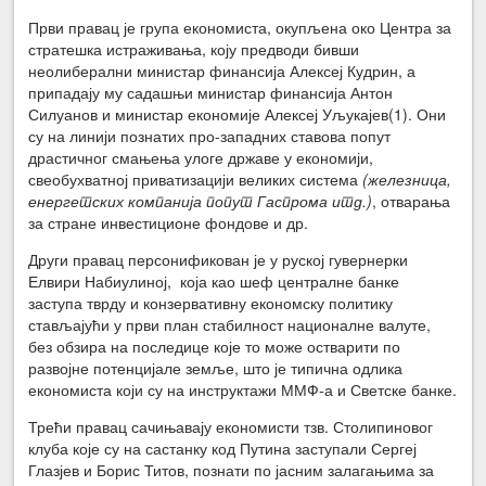
Први правац је група економиста, окупљена око Центра за
стратешка истраживања, коју предводи бивши
неолиберални министар финансија Алексеј Кудрин, а
припадају му садашњи министар финансија Антон
Силуанов и министар економије Алексеј Уљукајев(1). Они
су на линији познатих про-западних ставова попут
драстичног смањења улоге државе у економији,
свеобухватној приватизацији великих система
(железница,
енергетских компанија попут Гаспрома итд.)
, отварања
за стране инвестиционе фондове и др.
Други правац персонификован је у руској гувернерки
Елвири Набиулиној, која као шеф централне банке
заступа тврду и конзервативну економску политику
стављајући у први план стабилност националне валуте,
без обзира на последице које то може остварити по
развојне потенцијале земље, што је типична одлика
економиста који су на инструктажи ММФ-а и Светске банке.
Трећи правац сачињавају економисти тзв. Столипиновог
клуба које су на састанку код Путина заступали Сергеј
Глазјев и Борис Титов, познати по јасним залагањима за