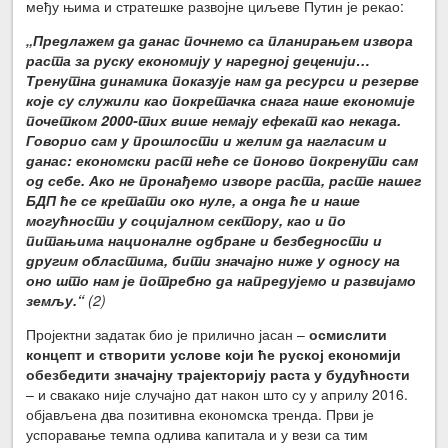
међу њима и стратешке развојне циљеве Путин је рекао:
„Предлажем да данас почнемо са планирањем извора
раста за руску економију у наредној деценији…
Тренутна динамика показује нам да ресурси и резерве
које су служили као покретачка снага наше економије
почетком 2000-тих више немају ефекат као некада.
Говорио сам у прошлости и желим да нагласим и
данас: економски раст неће се поново покренути сам
од себе. Ако не пронађемо изворе раста, расте нашег
БДП ће се кретати око нуле, а онда ће и наше
могућности у социјалном сектору, као и по
питањима националне одбране и безбедности и
другим областима, бити значајно ниже у односу на
оно што нам је потребно да напредујемо и развијамо
земљу.“
(2)
Пројектни задатак био је прилично јасан –
осмислити
концепт и створити услове који ће руској економији
обезбедити значајну трајекторију раста у будућности
– и свакако није случајно дат након што су у априлу 2016.
објављена два позитивна економска тренда. Први је
успоравање темпа одлива капитала и у вези са тим