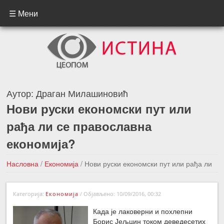
☰ Мени
Аутор:
Драган Милашиновић
Нови руски економски пут или
рађа ли се православна
економија?
Насловна
/
Економија
/
Нови руски економски пут или рађа ли
се православна економија?
Категорија:
Економија
/
Објављено: 10/09/2016, 00:32
←Претходна вест
Следећа вест →
Када је лаковерни и похлепни
Борис Јељцин током деведесетих