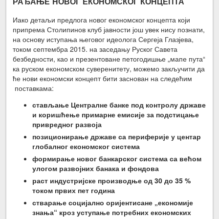
РАЂАЊЕ НОВОГ ЕКОНОМСКОГ КОНЦЕПТА
Иако детаљи предлога новог економског концепта који
припрема Столипинов клуб јавности још увек нису познати,
на основу иступања његовог идеолога Сергеја Глазјева,
током септембра 2015. на заседању Руског Савета
безбедности, као и презентоване петогодишње „мапе пута“
ка руском економском суверенитету, можемо закључити да
ће нови економски концепт бити заснован на следећим
поставкама:
стављање Централне банке под контролу државе
и коришћење примарне емисије
за подстицање
привредног развоја
позиционирање државе са периферије у центар
глобалног економског система
формирање новог банкарског система са већом
улогом развојних банака и фондова
раст индустријске производње од 30 до 35 %
током
првих
пет година
стварање социјално оријентисане „економије
знања“ кроз уступање потребних економских