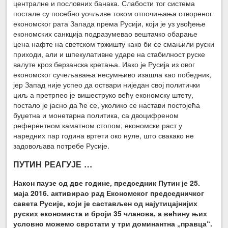
централне и пословних банака. Слабости тог система
постале су посебно уочљиве током отпочињања отвореног
економског рата Запада према Русији, који је уз увођење
економских санкција подразумевао вештачко обарање
цена нафте на светском тржишту како би се смањили руски
приходи, али и шпекулативне ударе на стабилност руске
валуте кроз берзанска кретања. Иако је Русија из овог
економског сучељавања несумњиво изашла као победник,
јер Запад није успео да оствари ниједан свој политички
циљ а претрпео је вишеструко већу економску штету,
постало је јасно да ће се, уколико се настави постојећа
буџетна и монетарна политика, са двоцифреном
референтном каматном стопом, економски раст у
наредних пар година вртети око нуле, што свакако не
задовољава потребе Русије.
ПУТИН РЕАГУЈЕ …
Након паузе од две године, председник Путин је 25.
маја 2016. активирао рад Економског председничког
савета Русије, који је састављен од најутицајнијих
руских економиста и броји 35 чланова, а већину њих
условно можемо сврстати у три доминантна „правца“.