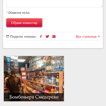
*
Обавезна поља
Подели чланак:
Врх странице