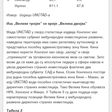
Укупно
911,1
67,6
Извор: подаци UNCTAD-а
Иза „Велике тројке“ се крије „Велика двојка“
Мада UNCTAD у својој статистици издваја Хонгконг као
самосталан субјекат међународне инвестиционе размене,
наведена територија има само релативну аутономију и
представља посебну административну зону Кине. Кина
активно користи Хонгконг као своју „капију“ и своје
„спремиште“ за трговинско-економске везе са светом. Зато
може да се каже да су апсолутни лидери у сфери извоза и
увоза директних страних инвестиција фактички два
међународна субјекта: САД и Кина. Осим Хонгконга постоји
још једна посебна административна зона Кине – Макао, за
коју UNCTAD води посебно статистичко књиговодство
директних страних инвестиција. Тако Велика Кина обухвата
НРК, Хонгконг и Макао. У Табели 3 су дати подаци који
карактеришу позиције Велике Кине у међународној
размени директних страних инвестиција.
Табела 3