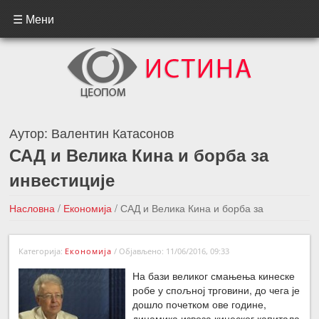
☰ Мени
Аутор:
Валентин Катасонов
САД и Велика Кина и борба за
инвестиције
Насловна
/
Економија
/
САД и Велика Кина и борба за
инвестиције
Категорија:
Економија
/
Објављено: 11/06/2016, 09:33
←Претходна вест
Следећа вест →
На бази великог смањења кинеске
робе у спољној трговини, до чега је
дошло почетком ове године,
динамика извоза кинеског капитала