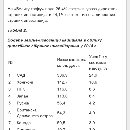
На «Велику тројку» пада 26,4% светског увоза директних
страних инвестиција и 44,1% светског извоза директних
страних инвестиција.
Табeлa 2.
Водеће земље-извозници капитала в облику
директног страног инвестирања у 2014 г.
Учешће у
Извоз капитала,
№
светском
млрд. долл.
извозу, %
1
САД
336,9
24,9
2
Хонгконг
142,7
10,6
3
НРК
116,0
8,6
4
Јапан
113,6
8,4
5
Русија
56,4
4,2
Британска
6
54,3
4,0
Девичанска острва
7
Канада
50,5
3,9
8
Сингапур
40,7
3,0