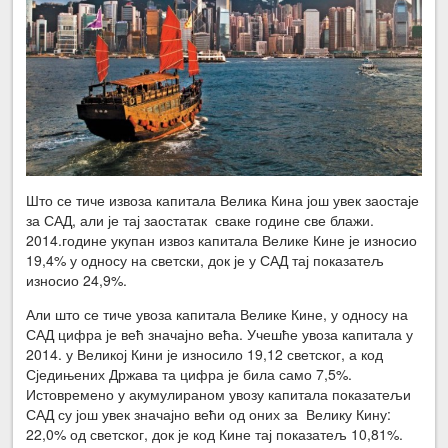
Што се тиче извоза капитала Велика Кина још увек заостаје
за САД, али је тај заостатак сваке године све блажи.
2014.године укупан извоз капитала Велике Кине је износио
19,4% у односу на светски, док је у САД тај показатељ
износио 24,9%.
Али што се тиче увоза капитала Велике Кине, у односу на
САД цифра је већ значајно већа. Учешће увоза капитала у
2014. у Великој Кини је износило 19,12 светског, а код
Сједињених Држава та цифра је била само 7,5%.
Истовремено у акумулираном увозу капитала показатељи
САД су још увек значајно већи од оних за Велику Кину:
22,0% од светског, док је код Кине тај показатељ 10,81%.