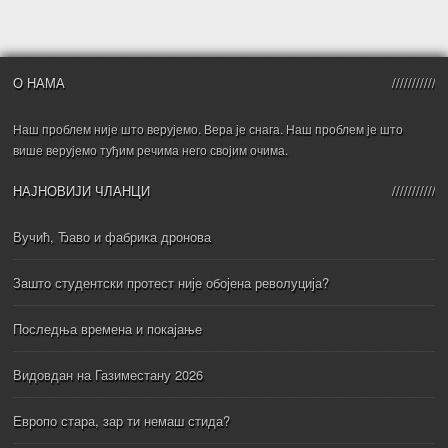
О НАМА
Наш проблем није што верујемо. Вера је снага. Наш проблем је што
више верујемо туђим речима него својим очима.
НАЈНОВИЈИ ЧЛАНЦИ
Вучић, Ђаво и фабрика дронова
Зашто студентски протест није обојена револуција?
Последња времена и покајање
Видовдан на Газиместану 2026
Европо стара, зар ти немаш стида?