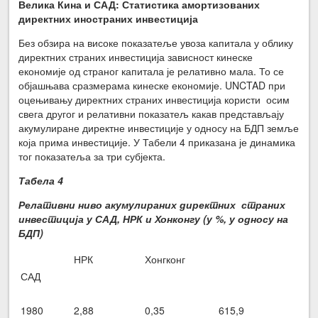
Велика Кина и САД: Статистика амортизованих
директних иностраних инвестиција
Без обзира на високе показатеље увоза капитала у облику
директних страних инвестиција зависност кинеске
економије од страног капитала је релативно мала. То се
објашњава сразмерама кинеске економије. UNCTAD при
оцењивању директних страних инвестиција користи осим
свега другог и релативни показатељ какав представљају
акумулиране директне инвестиције у односу на БДП земље
која прима инвестиције. У Табели 4 приказана је динамика
тог показатеља за три субјекта.
Табела 4
Релативни ниво акумулираних директних страних
инвестиција у САД, НРК и Хонконгу (у %, у односу на
БДП)
НРК
Хонгконг
САД
1980
2,88
0,35
615,9