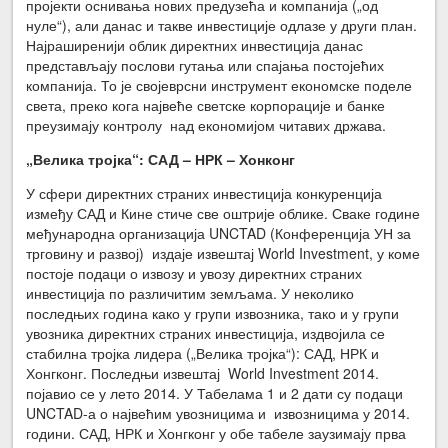
пројекти оснивања нових предузећа и компанија („од
нуле“), али данас и такве инвестиције одлазе у други план.
Најраширенији облик директних инвестиција данас
представљају послови гутања или спајања постојећих
компанија. То је својеврсни инструмент економске поделе
света, преко кога највеће светске корпорације и банке
преузимају контролу над економијом читавих држава.
„Велика тројка“: САД – НРК – Хонконг
У сфери директних страних инвестиција конкуренција
између САД и Кине стиче све оштрије облике. Сваке године
међународна организација UNCTAD (Конференција УН за
трговину и развој) издаје извештај World Investment, у коме
постоје подаци о извозу и увозу директних страних
инвестиција по различитим земљама. У неколико
последњих година како у групи извозника, тако и у групи
увозника директних страних инвестиција, издвојила се
стабилна тројка лидера („Велика тројка“): САД, НРК и
Хонгконг. Последњи извештај World Investment 2014.
појавио се у лето 2014. У Табелама 1 и 2 дати су подаци
UNCTAD-а о највећим увозницима и извозницима у 2014.
години. САД, НРК и Хонгконг у обе табеле заузимају прва