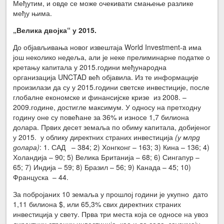
Међутим, и овде се може очекивати смањење разлике
међу њима.
„Велика двојка“ у 2015.
До објављивања новог извештаја World Investment-a има
још неколико недеља, али је неке прелиминарне податке о
кретању капитала у 2015.години међународна
организација UNCTAD већ објавила. Из те информације
произилази да су у 2015.години светске инвестиције, после
глобалне економске и финансијске кризе из 2008. –
2009.године, достигле максимум. У односу на претходну
годину оне су повећане за 36% и износе 1,7 билиона
долара. Првих десет земаља по обиму капитала, добијеног
у 2015. у облику директних страних инвестиција
(у млрд
долара)
: 1. САД – 384; 2) Хонгконг – 163; 3) Кина – 136; 4)
Холандија – 90; 5) Велика Британија – 68; 6) Сингапур –
65; 7) Индија – 59; 8) Бразил – 56; 9) Канада – 45; 10)
Француска – 44.
За побројаних 10 земаља у прошлој години је укупно дато
1,11 билиона $, или 65,3% свих директних страних
инвестиција у свету. Прва три места која се односе на увоз
директних страних инвестиција, као и до сада, заузимају