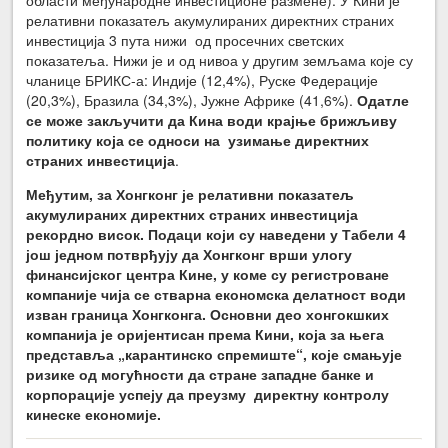
релативни показатељ акумулираних директних страних
инвестиција 3 пута нижи од просечних светских
показатеља. Нижи је и од нивоа у другим земљама које су
чланице БРИКС-а: Индије (12,4%), Руске Федерације
(20,3%), Бразила (34,3%), Јужне Африке (41,6%).
Одатле
се може закључити да Кина води крајње брижљиву
политику која се односи на узимање директних
страних инвестиција
.
Међутим, за Хонгконг је релативни показатељ
акумулираних директних страних инвестиција
рекордно висок. Подаци који су наведени у Табели 4
још једном потврђују да Хонгконг врши улогу
финансијског центра Кине, у коме су регистроване
компаније чија се стварна економска делатност води
изван граница Хонгконга. Основни део хонгокшких
компанија је оријентисан према Кини, која за њега
представља „карантинско спремиште“, које смањује
ризике од могућности да стране западне банке и
корпорације успеју да преузму директну контролу
кинеске економије.