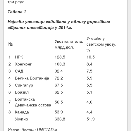
три реда.
Табела 1
Највећи увозници капитала у облику директних
страних инвестиција у 2014.г.
Учешће у
Увоз капитала,
№
светском увозу,
млрд.дол.
%
1
НРК
128,5
10,5
2
Хонгконг
103,3
8,4
3
САД
92,4
7,5
4
Велика Британија
72,2
5,9
5
Сингапур
67,5
5,5
6
Бразил
62,5
5,1
Британска
7
56,5
4,6
Девичанска острва
8
Канада
53,9
4,4
Укупно
636,8
51,9
Извор: подаци UNCTAD-а