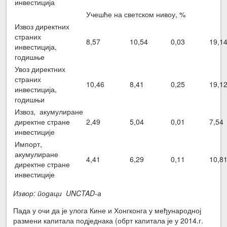
инвестиција
Учешће на светском нивоу, %
Извоз директних
страних
8,57
10,54
0,03
19,1
инвестиција,
годишње
Увоз директних
страних
10,46
8,41
0,25
19,1
инвестиција,
годишњи
Извоз, акумулиране
директне стране
2,49
5,04
0,01
7,54
инвестиције
Импорт,
акумулиране
4,41
6,29
0,11
10,8
директне стране
инвестиције
Извор: подаци UNCTAD-а
Пада у очи да је улога Кине и Хонгконга у међународној
размени капитала подједнака (обрт капитала је у 2014.г.