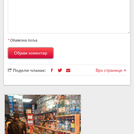
*
Обавезна поља
Подели чланак:
Врх странице