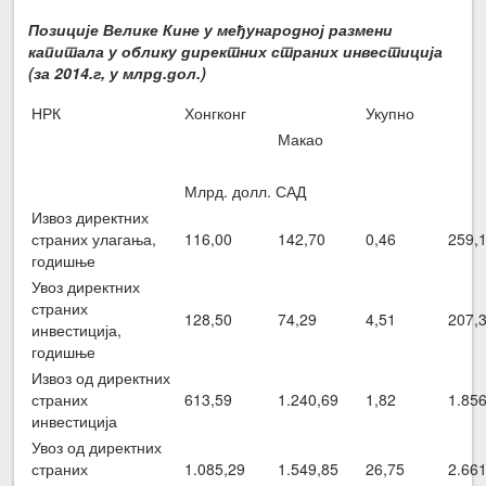
Позиције Велике Кине у међународној размени
капитала у облику директних страних инвестиција
(за 2014.г, у млрд.дол.)
НРК
Хонгконг
Укупно
Макао
Млрд. долл. САД
Извоз директних
страних улагања,
116,00
142,70
0,46
259,
годишње
Увоз директних
страних
128,50
74,29
4,51
207,
инвестиција,
годишње
Извоз од директних
страних
613,59
1.240,69
1,82
1.85
инвестиција
Увоз од директних
страних
1.085,29
1.549,85
26,75
2.66