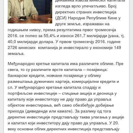
изгледа врло упечатљиво. Број
директних страних инвестиција
(ДСИ) Народне Републике Кине у
друге земље, изражаван на
годишњем нивоу, према резултатима првог тромесечја
2016. се попео за 55,4% и износи 261,7 милијарди јуана, тј.
40,0 милијарди долара. У првом тромесечју 2016. године
2726 кинеских компанија је инвестирало у економије 149
земаља.
Међународно кретње капитала има различите облике. Пре
свега, то су различите врсте капитала – позајмица:
банкарски кредити, новчане позајмице у облику
размештања дужничких хартија, комерцијални кредити и
сл. У међународно кретање капитала спадају и
портфељске инвестиције – стицање акција и деоница у
капиталу које инвеститору не дају право да управља
објектом инвестирања, већ само обезбеђује добијање
прихода (дивиденде или камате). За разлику од тога
директне инвестиције представљају таква улагања у акције
и капитал који инвеститору дају право да управља. У 20.
веку основни облик директних инвестиција представљају