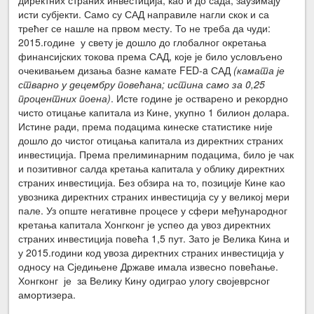
исти субјекти. Само су САД направиле нагли скок и са
трећег се нашле на првом месту. То не треба да чуди:
2015.године у свету је дошло до глобалног окретања
финансијских токова према САД, које је било условљено
очекивањем дизања базне камате FED-a САД
(камата је
стварно у децембру повећана; истина само за 0,25
процентних поена)
. Исте године је остварено и рекордно
чисто отицање капитала из Кине, укупно 1 билион долара.
Истине ради, према подацима кинеске статистике није
дошло до чистог отицања капитала из директних страних
инвестиција. Према прелиминарним подацима, било је чак
и позитивног салда кретања капитала у облику директних
страних инвестиција. Без обзира на то, позиције Кине као
увозника директних страних инвестиција су у великој мери
пале. Уз опште негативне процесе у сфери међународног
кретања капитала Хонгконг је успео да увоз директних
страних инвестиција повећа 1,5 пут. Зато је Велика Кина и
у 2015.години код увоза директних страних инвестиција у
односу на Сједињене Државе имала извесно повећање.
Хонгконг је за Велику Кину одиграо улогу својеврсног
амортизера.