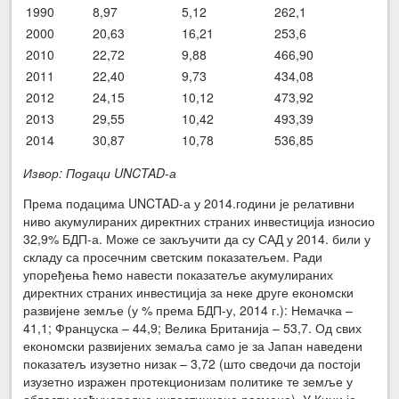
1990
8,97
5,12
262,1
2000
20,63
16,21
253,6
2010
22,72
9,88
466,90
2011
22,40
9,73
434,08
2012
24,15
10,12
473,92
2013
29,55
10,42
493,39
2014
30,87
10,78
536,85
Извор: Подаци UNCTAD-а
Према подацима UNCTAD-а у 2014.години је релативни
ниво акумулираних директних страних инвестиција износио
32,9% БДП-а. Може се закључити да су САД у 2014. били у
складу са просечним светским показатељем. Ради
упоређења ћемо навести показатеље акумулираних
директних страних инвестиција за неке друге економски
развијене земље (у % према БДП-у, 2014 г.): Немачка –
41,1; Француска – 44,9; Велика Британија – 53,7. Од свих
економски развијених земаља само је за Јапан наведени
показатељ изузетно низак – 3,72 (што сведочи да постоји
изузетно изражен протекционизам политике те земље у
области међународне инвестиционе размене). У Кини је