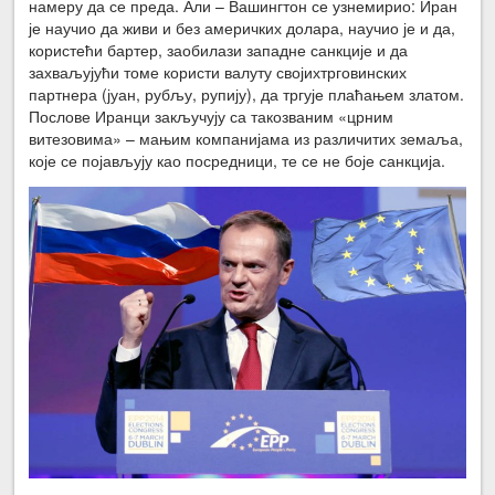
намеру да се преда. Али – Вашингтон се узнемирио: Иран
је научио да живи и без америчких долара, научио је и да,
користећи бартер, заобилази западне санкције и да
захваљујући томе користи валуту својихтрговинских
партнера (јуан, рубљу, рупију), да тргује плаћањем златом.
Послове Иранци закључују са такозваним «црним
витезовима» – мањим компанијама из различитих земаља,
које се појављују као посредници, те се не боје санкција.