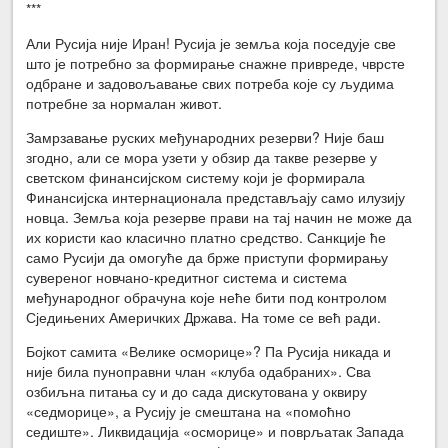
***
Али Русија није Иран! Русија је земља која поседује све
што је потребно за формирање снажне привреде, чврсте
одбране и задовољавање свих потреба које су људима
потребне за нормалан живот.
Замрзавање руских међународних резерви? Није баш
згодно, али се мора узети у обзир да такве резерве у
светском финансијском систему који је формирала
Финансијска интернационала представљају само илузију
новца. Земља која резерве прави на тај начин не може да
их користи као класично платно средство. Санкције ће
само Русији да омогуће да брже приступи формирању
сувереног новчано-кредитног система и система
међународног обрачуна које неће бити под контролом
Сједињених Америчких Држава. На томе се већ ради.
Бојкот самита «Велике осморице»? Па Русија никада и
није била пуноправни члан «клуба одабраних». Сва
озбиљна питања су и до сада дискутована у оквиру
«седморице», а Русију је смештана на «помоћно
седиште». Ликвидација «осморице» и поврљатак Запада