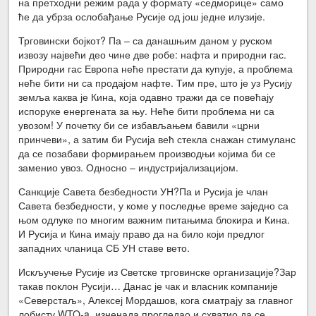
на претходни режим рада у формату «седморице» само
ће да убрза ослобађање Русије од још једне илузије.
Трговински бојкот? Па – са данашњим даном у руском
извозу највећи део чине две робе: нафта и природни гас.
Природни гас Европа неће престати да купује, а проблема
неће бити ни са продајом нафте. Тим пре, што је уз Русију
земља каква је Кина, која одавно тражи да се повећају
испоруке енергената за њу. Неће бити проблема ни са
увозом! У почетку би се избављањем бавили «црни
принчеви», а затим би Русија већ стекла снажан стимуланс
да се позабави формирањем производњи којима би се
заменио увоз. Односно – индустријализацијом.
Санкције Савета безбедности УН?Па и Русија је члан
Савета безбедности, у коме у последње време заједно са
њом одлуке по многим важним питањима блокира и Кина.
И Русија и Кина имају право да на било који предлог
западних чланица СБ УН ставе вето.
Искључење Русије из Светске трговинске организације?Зар
такав поклон Русији… Данас је чак и власник компаније
«Северстаљ», Алексеј Мордашов, кога сматрају за главног
лобисту WTO-a, изненада прогледао и схватио да се