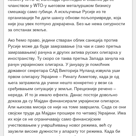
чланством у WTO-у његовом металуршком бизнису
смешкају само губици. А искључење Русије из те
организације ће дати шансу обнови пољопривреде, која
није још увек потпуно докрајчена. Без ње нема сигурности
за опстанак земље.
Ако ћемо право, једини стваран облик санкција против
Русије може да буде замрзавање (па чак и само претња
замрзавањем) рачуна и других актива руских олигарха у
иностранству. Ту скоро се таква претња Запада зачула на
рачун украјинских олигарха. У јануару је помоћник
државног секретара САД Викторија Нуланд извукла уши
првом олигарху Украјине – Ринату Ахметову, када је од
њега затражила да учини нешто конкретно у вези са
сређивањем ситуације у земљи. Прецизније речено –
нереда. И то је имало ефекта. Данас постоји довољно
доказа да су Мајдан финансирали украјински олигарси.
Али њихова мисија се није на томе завршила. Сада се они
својски труде да Мајдан прошире по читавој Украјини. Има
их који се не ограничавају само финансијским
учествовањем у учвршћивању новог режима, већ су
заузели високе дужности у апарату тог режима. Када би