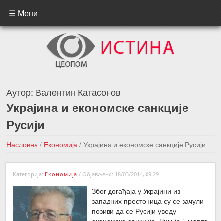
☰ Мени
Аутор:
Валентин Катасонов
Украјина и економске санкције
Русији
Насловна
/
Економија
/
Украјина и економске санкције Русији
←Претходна вест
Следећа вест →
Категорија:
Економија
/
Објављено: 18/03/2014, 09:29
Због догађаја у Украјини из
западних престоница су се зачули
позиви да се Русији уведу
економске санкције. Чим је 1.марта