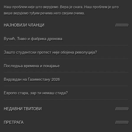
Наш проблем није што верујемо. Вера је снага. Наш проблем је што
више верујемо туђим речима него својим очима.
НАЈНОВИЈИ ЧЛАНЦИ
Вучић, Ђаво и фабрика дронова
Зашто студентски протест није обојена револуција?
Последња времена и покајање
Видовдан на Газиместану 2026
Европо стара, зар ти немаш стида?
НЕДАВНИ ТВИТОВИ
ПРЕТРАГА