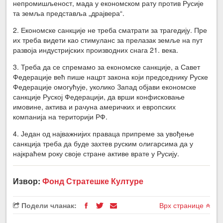
непромишљеност, мада у економском рату против Русије
та земља представља „драјвера“.
2. Економске санкције не треба сматрати за трагедију. Пре
их треба видети као стимуланс за прелазак земље на пут
развоја индустријских производних снага 21. века.
3. Треба да се спремамо за економске санкције, а Савет
Федерације већ пише нацрт закона који председнику Руске
Федерације омогућује, уколико Запад објави економске
санкције Руској Федерацији, да врши конфисковање
имовине, актива и рачуна америчких и европских
компанија на територији РФ.
4. Један од најважнијих праваца припреме за увођење
санкција треба да буде захтев руским олигарсима да у
најкраћем року своје стране активе врате у Русију.
Извор:
Фонд Стратешке Културе
Подели чланак:
Врх странице