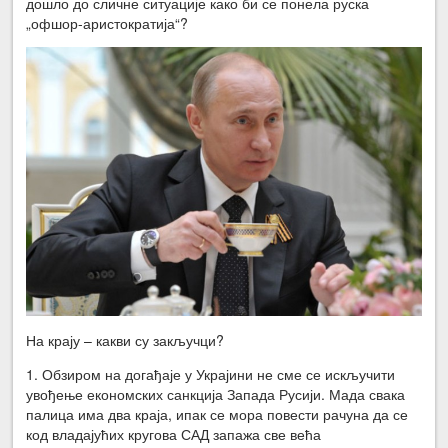
дошло до сличне ситуације како би се понела руска
„офшор-аристократија“?
На крају – какви су закључци?
1. Обзиром на догађаје у Украјини не сме се искључити
увођење економских санкција Запада Русији. Мада свака
палица има два краја, ипак се мора повести рачуна да се
код владајућих кругова САД запажа све већа