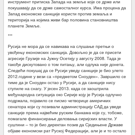
инструмент притиска Запада на земље које се држе или
покушавају да се држе самосталног курса. Има процена да
Запад економске санкције користи против земаља и
територија на којима живи бар половина становништва
планете Земље.
***
Русија не мора да се навикава на слушање претњи о
увођењу економских санкција. Довољно је да се присети
агресије Грузије на Јужну Осетију у августу 2008. Тада је
такође дискутовано о том питању, али одлука није донета.
Следећи покушај да се Русији уведу санкције је био улето
2012.године у вези са «предметом Сноуден». Завршило се
тиме да је Сноуден остао у Русији, а да санкције нису
ступиле на снагу. У јесен 2013. када се заоштрила
међународна ситуација око Сирије коју је Русија одлучно
подржала, појавило се писмо четворице америчких
сенатора који су позивали администрацију САД да уведе
санкције према највећим руским банкама које су, тобоже,
помагале финансирање деловања сиријских власти. У
суштини – то је био директан позив да Сједињене Државе
објаве економски рат Руској Федерацији, али је и то остало