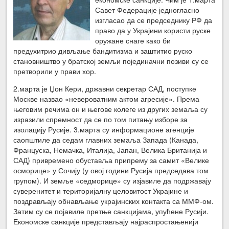
Савет Федерације једногласно
изгласао да се председнику РФ да
право да у Украјини користи руске
оружане снаге како би
предухитрио дивљање бандитизма и заштитио руско
становништво у братској земљи појединачни позиви су се
претворили у прави хор.
2.марта је Џон Кери, државни секретар САД, поступке
Москве назвао «невероватним актом агресије». Према
његовим речима он и његове колеге из других земаља су
изразили спремност да се по том питању изборе за
изолацију Русије. 3.марта су информационе агенције
саопштиле да седам главних земаља Запада (Канада,
Француска, Немачка, Италија, Јапан, Велика Британија и
САД) привремено обуставља припрему за самит «Велике
осморице» у Сочију (у овој години Русија председава том
групом). И земље «седморице» су изјавиле да подржавају
суверенитет и територијалну целовитост Украјине и
поздрављају обнављање украјинских контакта са ММФ-ом.
Затим су се појавиле претње санкцијама, упућене Русији.
Економске санкције представљају најраспростањенији