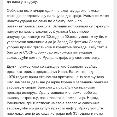
да виси у ваздуху.
Озбиљни политичари одлично схватају да економске
санкције представљају палицу са два краја. Њоме се може
нанети ударац не само по објекту, већ и по
организаторима санкција. Западни историчари су скренули
пажњу на важну законитост: успеси Стаљинове
индустријализације из ’30.година 20.века умногом су били
условљени чињеницом да је Запад Совјетском Савезу
упорно правио трговинске и кредитне блокаде. Резултат је
био да је СССР формирао економски потенцијал
захваљујући коме је Русија истрајала у светском рату.
Други пример како се санкције као бумеранг враћају
организаторима представља Иран. Вашингтон од
1979.године врши економски притисак на ту земљу тако
што замрзава девизне резерве Ирана у западним банкама,
забрањује својим банкама да сарађују са иранским,
прекида испоруке Ирану машина и опреме, робе за
широку потрошњу, чак и лекова и намирница. Најзад,
Вашингтон врши пртисак на своје европске савезнике,
забрањујући им да купују иранску нафту. Ирану уопште
није лако, али је до сада истрајао већ 35 година и нема