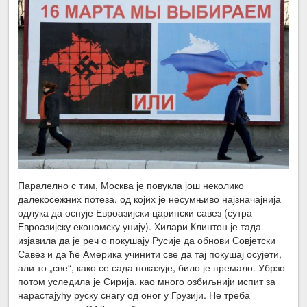
Паралелно с тим, Москва је повукла још неколико
далекосежних потеза, од којих је несумњиво најзначајнија
одлука да оснује Евроазијски царински савез (сутра
Евроазијску економску унију). Хилари Клинтон је тада
изјавила да је реч о покушају Русије да обнови Совјетски
Савез и да ће Америка учинити све да тај покушај осујети,
али то „све“, како се сада показује, било је премало. Убрзо
потом уследила је Сирија, као много озбиљнији испит за
нарастајућу руску снагу од оног у Грузији. Не треба