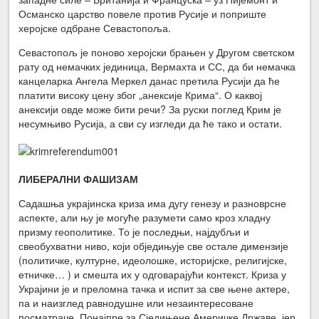
Османско царство повеле против Русије и поприште
херојске одбране Севастопоља.
Севастопољ је поново херојски брањен у Другом светском
рату од немачких јединица, Вермахта и СС, да би немачка
канцеларка Ангела Меркел данас претила Русији да ће
платити високу цену због „анексије Крима“. О каквој
анексији овде може бити речи? За руски поглед Крим је
несумњиво Русија, а сви су изгледи да ће тако и остати.
ЛИБЕРАЛНИ ФАШИЗАМ
Садашња украјинска криза има дугу генезу и разноврсне
аспекте, али њу је могуће разумети само кроз хладну
призму геополитике. То је последњи, најдубљи и
свеобухватни ниво, који обједињује све остале димензије
(политичке, културне, идеолошке, историјске, религијске,
етничке… ) и смешта их у одговарајући контекст. Криза у
Украјини је и преломна тачка и испит за све њене актере,
па и наизглед равнодушне или незаинтересоване
посматраче. Понајпре за Сједињене Америчке Државе, јер