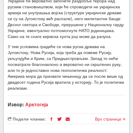
Украјине ће вероватно започети раздобље терора над
руским становништвом, који ће спроводити не украјинска
армија ни унутрашња војска (структуре украјинске државе
се су на Југоистоку већ распале), него милитантне банде
Десног сектора и Свободе, прерушене у Националну гарду
Украјине, евентуално потпомогнуте НАТО јединицама.
Само на те снаге кијевска хунта још може да рачуна.
У тим условима градиће се нова руска држава на
Југоистоку, Нова Русија, која треба да повеже Русију,
укључујући и Крим, са Придњестровљем. Запад то неће
посматрати благонаклоно а вероватно ни скрштених руку,
али то је једноставно нова геополитичка реалност:
Америка мора да прихвати чињеницу да се после више од
двадесет година Русија вратила у историју. То је политички
реализам.
Извор:
Арктогеја
Подели чланак:
Врх странице