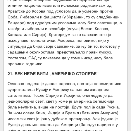
етнички национализам или исламски радикализам од
Хрватске до Косова под условом да је усмерен против
Срба. Либерали и фашисти (у Украјини, то су следбеници
Бандере) под одређеним условима могу бити савезници, а
такође и либерали и вехабије (случај Босне, Косова,
Кавказа или Сирије). Критеријум за то савезништво је
искључиво геополитички. Америка, поновимо, није у
ситуацији да бира своје савезнике, за њу би то, поготову у
садашњим околностима, представљало прави луксуз.
Уосталом, САД су показале да у томе никад нису биле
превише гадљиве.
21. ВЕК НЕЋЕ БИТИ „АМЕРИЧКО СТОЛЕЋЕ“
Основна подела је данас, наравно, она која непомирљиво
супротставља Русију и Америку са њеним западним
сателитима. После Сирије и Украјине, очигледно је да
једнополарни свет, свет у коме је америчка хегемонија
била неупитна, више не постоји. Други пол је сада Русија.
За њом следе Кина, Индија и Бразил (Латинска Америка),
исламски свет је још у дубоком превирању. Али једино је
Русија довољно снажна да Америци (Западу) парира и у
војном погледу и да без нервозе чека најављене