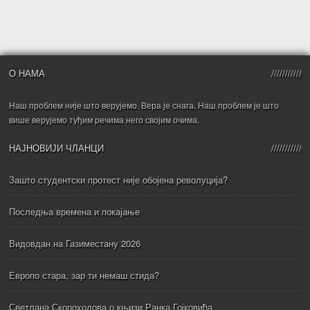
О НАМА
Наш проблем није што верујемо. Вера је снага. Наш проблем је што
више верујемо туђим речима него својим очима.
НАЈНОВИЈИ ЧЛАНЦИ
Зашто студентски протест није обојена револуција?
Последња времена и покајање
Видовдан на Газиместану 2026
Европо стара, зар ти немаш стида?
Светлана Скороходова о књизи Ранка Гојковића