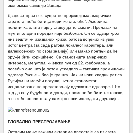
економске санкције Запада.
Двадесетпрви век, супротно пројекцијама америчких
стратега, неће бити „америчко столеће“. Америчка
политичка елита није у стању да то схвати. Прелазак на
мултиполарни поредак није безболан. Он се одвија кроз
низ вештачки изазваних криза, ратова вођених из увек
истог центра (за сада ратова локалног карактера, али
далекосежних по свом значају) или макар претњи да ће
оружје бити коришћено. Са становишта америчких
интереса, међутим, кијевски пуч од 22. фебруара, а
посебно оно што је потом уследило – тактички промишљен
одговор Русије – био је грешка. Чак ни нови хладни рат са
Русијом ни могући покушај њеног економског
исцрпљивања не представљају адекватне одговоре. Што
год да се у будућности догоди, промене ће бити тектонске,
а свет ће после тога у самој основи изгледати другачије.
ГЛОБАЛНО ПРЕСТРОЈАВАЊЕ
Осталим мање важним актерима преостаје да из свега