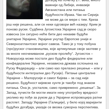
важнији од Либије, инвазије
Авганистана или питања
будућности Ирака. Чак ни Сирија
не може да се мери с тим. Криза
још није решена, али се неки одговори већ назиру: Крим је
поново руски. Судбина Југоистока Украјине сад је скоро
извесна (он сигурно неће бити део некакве будуће
унитарне Украјине, Украјине унутар Европске уније и
Северноатлантског војног савеза. Тамо је у току побуна
(про)руског становништва, које артикулише своје захтеве у
за многе неочекиваном „руском пролећу“. Југоисток –
Новорусија може постати део будуће федералне или
конфедералне Украјине, независна држава ослоњена на
Руску Федерацију – али само као прелазно решење – или у
будућности интегрални део Русије). Питање централне
Украјине – Малорусије и самог Кијева – за сад није
решено. Будућност кијевске хунте је такође под знаком
питања. Она је, уосталом, само привремено „решење“. За
Запад, пучисти би могли имати неку употребну вредност
уколико му пође за руком да у Украјини испровоцира ратни
расплет. Западу Украјине (Галицији), у било којој варијанти
будућих догађаја, указује се веома суморна перспектива.