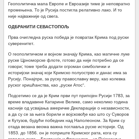
Геополитичка мапа Европе и Евроазије тиме је неповратно
промењена. То је Русија постигла релативно лако. И то
није најважније од свега.
ОДБРАНИТИ СЕВАСТОПОЉ
Прва очигледна руска победа је повратак Крима под руски
суверенитет.
О геополитичком и војном значају Крима, као матичне луке
руске Црноморске флоте, готово да није потребно да се
говори; томе треба додати огроман симболички и
историјски значај који Кримско полуострво и данас има за
Русију. Понајпре, за руску православну веру, као колевка
руског хришћанства, као „руски Атос“.
Подсетимо се да је Крим први пут припојен Русији 1783, за
време владавине Катарине Велике, само неколико година
касније од усвајања америчке Декларације о независности,
а да су се за њега борили и војсковође као што су Суворов
и Кутузов, будући победник над Наполеоном. За Крим су
отада везана веома важна поглавља руске историје. Од
1853. до 1856. он је поприште Кримског рата, кога су
западне силе – Британија и Француска – уз Пијемонт и