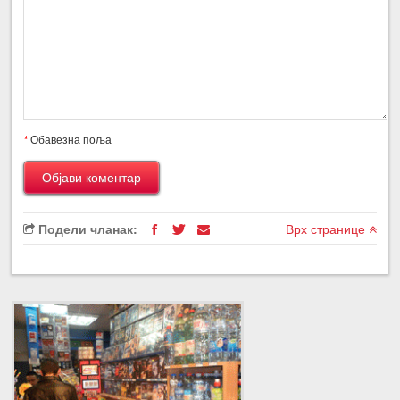
*
Обавезна поља
Подели чланак:
Врх странице