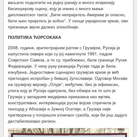
ваљало подсетити на једну ранију и много искренију
Кисинџерову оцену, коју је изнео с много мање
дипломатског такта: „Бити непријатељ Америке је опасно,
бити њен пријатељ је кобно“. У сенци украјинске кризе, ово
признање звучи далеко злокобније.
ПОЛИТИКА ЋОРСОКАКА
2008. године, краткотрајним ратом с Грузијом, Русија је
напустила оквире који су јој наметнути 1991. падом
Совјетског Савеза, а то су, приближно, биле границе Руске
Федерације. У неку руку реакција Русије тада је била
изнуђена. Једноставни сценарио грузијске кризе је већ
претходно испробан у бившој Југославији. Одговор Москве
на грузијску верзију „Олује“, међутим, био је ефикасан,
улога коју је Русија одиграла, без обзира на то што је
Грузија у западним медијима приказана као жртва,
конструктивна: интервенција руске војске спречила је
геноцид у Абхазији и Јужној Осетији, а Грузија није
претворена у поприште етничког сукоба, који би још задуго
дестабилизовао регион.