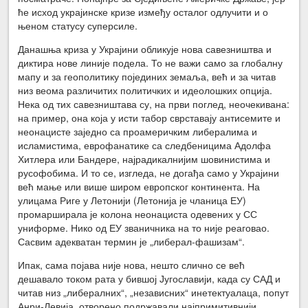
ће исход украјинске кризе између осталог одлучити и о
њеном статусу суперсиле.
Данашња криза у Украјини обликује нова савезништва и
диктира нове линије подела. То не важи само за глобалну
мапу и за геополитику појединих земаља, већ и за читав
низ веома различитих политичких и идеолошких опција.
Нека од тих савезништава су, на први поглед, неочекивана:
на пример, она која у исти табор сврставају антисемите и
неонацисте заједно са проамеричким либералима и
исламистима, еврофанатике са следбеницима Адолфа
Хитлера или Бандере, најрадикалнијим шовинистима и
русофобима. И то се, изгледа, не догађа само у Украјини
већ мање или више широм европског континента. На
улицама Риге у Летонији (Летонија је чланица ЕУ)
промарширала је колона неонациста одевених у СС
униформе. Нико од ЕУ званичника на то није реаговао.
Сасвим адекватан термин је „либерал-фашизам“.
Ипак, сама појава није нова, нешто слично се већ
дешавало током рата у бившој Југославији, када су САД и
читав низ „либералних“, „независних“ инетектуалаца, попут
Анри-Левија, отворено подржавали најпримитивнији