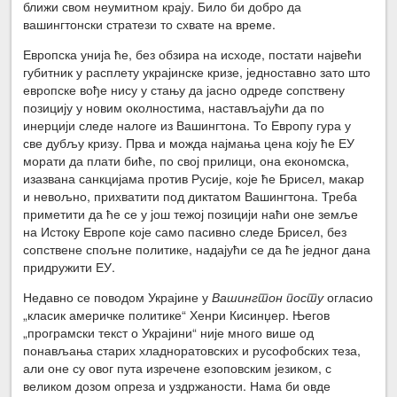
ближи свом неумитном крају. Било би добро да
вашингтонски стратези то схвате на време.
Европска унија ће, без обзира на исходе, постати највећи
губитник у расплету украјинске кризе, једноставно зато што
европске вође нису у стању да јасно одреде сопствену
позицију у новим околностима, настављајући да по
инерцији следе налоге из Вашингтона. То Европу гура у
све дубљу кризу. Прва и можда најмања цена коју ће ЕУ
морати да плати биће, по свој прилици, она економска,
изазвана санкцијама против Русије, које ће Брисел, макар
и невољно, прихватити под диктатом Вашингтона. Треба
приметити да ће се у још тежој позицији наћи оне земље
на Истоку Европе које само пасивно следе Брисел, без
сопствене спољне политике, надајући се да ће једног дана
придружити ЕУ.
Недавно се поводом Украјине у
Вашингтон посту
огласио
„класик америчке политике“ Хенри Кисинџер. Његов
„програмски текст о Украјини“ није много више од
понављања старих хладноратовских и русофобских теза,
али оне су овог пута изречене езоповским језиком, с
великом дозом опреза и уздржаности. Нама би овде