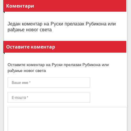
Коментари
Један коментар на Руски прелазак Рубикона или
рађање новог света
Оставите коментар
Оставите коментар на Руски прелазак Рубикона или
рађање новог света