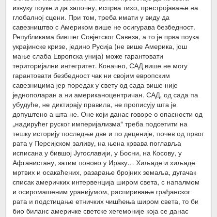
извуку поуке и да започну, испрва тихо, престројавање на
глобалној сцени. При том, треба имати у виду да
савезништво с Америком више не осигурава безбедност.
Републикама бившег Совјетског Савеза, а то је прва поука
украјинске кризе, једино Русија (не више Америка, још
мање слаба Европска унија) може гарантовати
територијални интегритет. Коначно, САД више не могу
гарантовати безбедност чак ни својим европским
савезницима јер поредак у свету од сада више није
једнополаран а ни американоцентричан. САД, од сада па
убудуће, не диктирају правила, не прописују шта је
допуштено а шта не. Оне који данас говоре о опасности од
„надирућег руског империјализма“ треба подсетити на
тешку историју последње две и по деценије, почев од првог
рата у Персијском заливу, на њена крвава поглавља
исписана у бившој Југославији, у Босни, на Косову, у
Афганистану, затим поново у Ираку… Хиљаде и хиљаде
мртвих и осакаћених, разарање бројних земаља, дугачак
списак америчких интервенција широм света, с напалмом
и осиромашеним уранијумом, распиривање грађанског
рата и подстицање етничких чишћења широм света, то би
био биланс америчке светске хегемоније која се данас