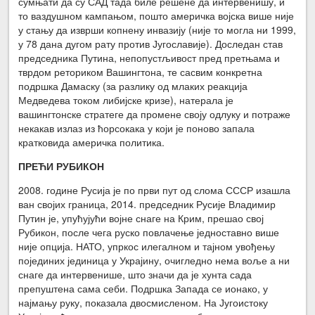
сумњати да су САД тада биле решене да интервенишу, и
то ваздушном кампањом, пошто америчка војска више није
у стању да изврши копнену инвазију (није то могла ни 1999,
у 78 дана дугом рату против Југославије). Доследан став
председника Путина, непопустљивост пред претњама и
тврдом реториком Вашингтона, те сасвим конкретна
подршка Дамаску (за разлику од млаких реакција
Медведева током либијске кризе), натерала је
вашингтонске стратеге да промене своју одлуку и потраже
некакав излаз из ћорсокака у који је поново запала
кратковида америчка политика.
ПРЕЋИ РУБИКОН
2008. године Русија је по први пут од слома СССР изашла
ван својих граница, 2014. председник Русије Владимир
Путин је, упућујући војне снаге на Крим, прешао свој
Рубикон, после чега руско повлачење једноставно више
није опција. НАТО, упркос илегалном и тајном увођењу
појединих јединица у Украјину, очигледно нема воље а ни
снаге да интервенише, што значи да је хунта сада
препуштена сама себи. Подршка Запада се ионако, у
најмању руку, показала двосмисленом. На Југоистоку