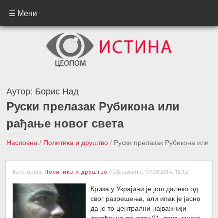
☰ Мени
Аутор:
Борис Над
Руски прелазак Рубикона или
рађање новог света
Насловна
/
Политика и друштво
/
Руски прелазак Рубикона или
рађање новог света
Категорија:
Политика и друштво
/
Објављено: 17/03/2014, 18:12
←Претходна вест
Следећа вест →
Криза у Украјини је још далеко од
свог разрешења, али ипак је јасно
да је то централни најважнији
догађај на почетку 21. века, много