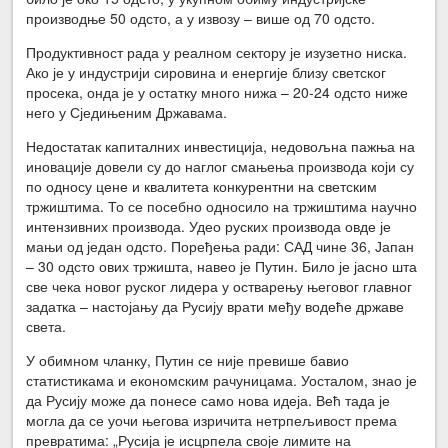
производње 50 одсто, а у извозу – више од 70 одсто.
Продуктивност рада у реалном сектору је изузетно ниска.
Ако је у индустрији сировина и енергије близу светског
просека, онда је у остатку много нижа – 20-24 одсто ниже
него у Сједињеним Државама.
Недостатак капиталних инвестиција, недовољна пажња на
иновације довели су до наглог смањења производа који су
по односу цене и квалитета конкурентни на светским
тржиштима. То се посебно односило на тржиштима научно
интензивних производа. Удео руских производа овде је
мањи од један одсто. Поређења ради: САД чине 36, Јапан
– 30 одсто ових тржишта, навео је Путин. Било је јасно шта
све чека новог руског лидера у остварењу његовог главног
задатка – настојању да Русију врати међу водеће државе
света.
У обимном чланку, Путин се није превише бавио
статистикама и економским рачуницама. Уосталом, знао је
да Русију може да понесе само нова идеја. Већ тада је
могла да се уочи његова изричита нетрпељивост према
превратима: „Русија је исцрпела своје лимите на