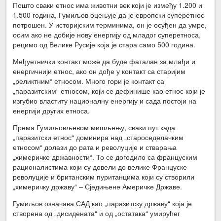
Пошто сваки етнос има животни век који је између 1.200 и
1.500 година, Гумиљов оцењује да је европски суперетнос
потрошен. У историјским терминима, он је осуђен да умре,
осим ако не добије нову енергију од младог суперетноса,
рецимо од Велике Русије која је стара само 500 година.
Међуетнички контакт може да буде фаталан за млађи и
енергичнији етнос, ако он дође у контакт са старијим
„реликтним“ етносом. Много гори је контакт са
„паразитским“ етносом, који се дефинише као етнос који је
изгубио властиту националну енергију и сада постоји на
енергији других етноса.
Према Гумиљовљевом мишљењу, сваки пут када
„паразитски етнос“ доминира над „староседелачким
етносом“ долази до рата и револуције и стварања
„химеричке државности“. То се догодило са француским
рационалистима који су довели до велике Француске
револуције и британским пуританцима који су створили
„химеричку државу“ – Сједињене Америчке Државе.
Гумиљов означава САД као „паразитску државу“ која је
створена од „дисидената“ и од „остатака“ умирућег