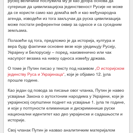
руској величини послужила му је као добра основа да
сугерише да цивилизацијска јединственост Русије не може
да се користи само као домаћа већ и као међународна
агенда, изводећи из тога закључак да руска цивилизација
може постати референтни оквир за односе и са суседним
земљама.
Полазећи од тога, предложио је да историја, култура и
вера буду фактички основне везе које уједињују Русију,
Украјину и Белорусију – поред, наизменично или чак
насупрот везама на нивоу односа између држава.
О томе је Путин писао у тексту под називом
„О историјском
јединству Руса и Украјинаца“
, који је објавио 12. јула
прошле године.
Као један од повода за писање овог чланка, Путин је навео
усвајање Закона о аутохтоним народима у Украјини, који је
украјинској скупштини поднет на усвајање 1. јула те године,
и који у потпуности елиминише и дискриминише руски
национални идентитет као део украјинске и садашњости и
историје.
Свој чланак Путин је назвао аналитичким материјалом