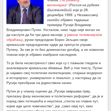
миленијума“
(
Россия на рубеже
тысячелетий
) који је 28.
децембра 1999. у
Независимој
газети
објавио тадашњи
премијер Русије Владимир
Владимирович Путин. Уосталом, нико тада није могао ни
да наслути да ће три дана касније, у
јавном телевизијском
обраћању
, руски председник Борис Јељцин своје
кремаљске председничке одаје да препусти управо
Путину. За све је то био доминантан догађај, а не новински
чланак који је објавио изабрани наследник.
То је била несмотреност свих који су с пажњом гледали и
анализирали кремаљска збивања. Већ у том тексту, Путин
је најавио свој политички еклектицизам, спајање модерног
и историјског, универзалног и локалног, у настојању да се
Русија преобрази на јединствени начин.
Путин је у чланку оценио да „Русија завршава прву,
прелазну фазу економских и политичких реформи“, да је и
поред свих потешкоћа и неуспеха „стигла на главни пут,
којим иде цело човечанство“, јер „само овај пут, како
светско искуство убедљиво сведочи, отвара реалне