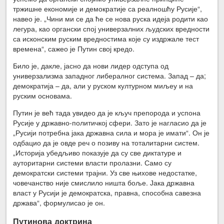
тржишне економије и демократије са реалношћу Русије“,
навео је. „Чини ми се да ће се нова руска идеја родити као
легура, као органски спој универзалних људских вредности
са исконским руским вредностима које су издржале тест
времена“, сажео је Путин свој кредо.
Било је, дакле, јасно да нови лидер одступа од
универзализма западног либералног система. Запад – да;
демократија – да, али у руском културном миљеу и на
руским основама.
Путин је већ тада увидео да је кључ препорода и успона
Русије у државно-политичкој сфери. Зато је нагласио да је
„Русији потребна јака државна сила и мора је имати“. Он је
одбацио да је овде реч о позиву на тоталитарни систем.
„Историја убедљиво показује да су све диктатуре и
ауторитарни системи власти пролазни. Само су
демократски системи трајни. Уз све њихове недостатке,
човечанство није смислило ништа боље. Јака државна
власт у Русији је демократска, правна, способна савезна
држава“, формулисао је он.
Путинова доктрина