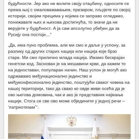
будућности. Јер ако не волите своју отаџбину, односите се
према њој с омаловажавањем, презиром, пљујете по својој
историји, својим прецима у којима се заправо огледамо,
понижавате њих и њихова достигнућа, то значи да не
верујете у будућност. А ја сам апсолутно убеђен да за
Русију она постоји…“
„Да, има пуно проблема, али ми смо и даље у успону, за
разлику од других старих нација или нација које брзо
старе. Ми смо прилично млада нација. Имамо бескрајан
генетски код. Заснован је на мешавини крви, да кажем то
на једноставан, популаран начин. Наш успон је могућ ако
одржавамо међунационално јединство и
међуконфесионално јединство, поштујући сваког човека на
нашој територији, тако да свако ко овде живи осећа да је
ово његова домовина, чак и ако је представник најмање
нације. Стога се све ово може објединити у једној речи –
‘патриотизам’“.