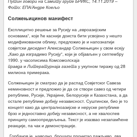
Путин говори на Самиту групе БРИКС, 14.11.2019 –
Фото: ЕПА/Андре Коељо
Солжењицинов манифест
Експлицитно решење за Русију на „евроазијским
основама“, које ће касније доиста бити усвојено у нешто
модификованом облику, предложио је и напознатији
совјетски дисидент Александар Солжењицин у свом есеју
„Како да изградимо Русију“, који је објављен у септембру
1990. у часописима
Комсомолскаја
правда
и
Литературнаја газета
у укупном тиражу од 28
милиона примерака.
Солжењицин је сматрао да је распад Совјетског Савеза
неминовност и предложио је да се створи савез од четири
републике, Русије, Украјине, Белорусије и Казахстана, а да
остале републике добију независност. Суштински, био је то
концепт како да централноазијске и неруске републике
брзо и једноставно добију независност, а не хвалоспев
принципу самоопредељења. Текст је изазвао незапамћене
реакције, па чак и демонстрације.
„Горбачов је, наводно, брошуру прочитао пажљиво, два