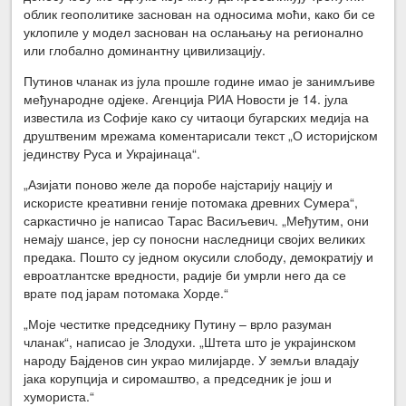
облик геополитике заснован на односима моћи, како би се
уклопиле у модел заснован на ослањању на регионално
или глобално доминантну цивилизацију.
Путинов чланак из јула прошле године имао је занимљиве
међународне одјеке. Агенција РИА Новости је 14. јула
известила из Софије како су читаоци бугарских медија на
друштвеним мрежама коментарисали текст „О историјском
јединству Руса и Украјинаца“.
„Азијати поново желе да поробе најстарију нацију и
искористе креативни геније потомака древних Сумера“,
саркастично је написао Тарас Васиљевич. „Међутим, они
немају шансе, јер су поносни наследници својих великих
предака. Пошто су једном окусили слободу, демократију и
евроатлантске вредности, радије би умрли него да се
врате под јарам потомака Хорде.“
„Моје честитке председнику Путину – врло разуман
чланак“, написао је Злодухи. „Штета што је украјинском
народу Бајденов син украо милијарде. У земљи владају
јака корупција и сиромаштво, а председник је још и
хумориста.“