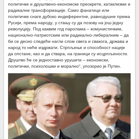
политичке и друштвено-економске преокрете, катаклизме и
радикалне трансформације. Само фанатици или
политичке снаге дубоко индиферентне, равнодушне према
Русији, према народу, у стању су да позову на још једну
револуцију. Под каквим год паролама – комунистичким,
национално-патриотским или радикално-либералним – да
би се десио следећи нагли слом свега и свакога, држава и
народ то неће издржати. Стрпљење и способност нације
да опстане, као и да ствара, на граници су исцрпљености.
Друштво ће се једноставно урушити – економски,
политички, психолошки и морално“, упозорио је Путин.