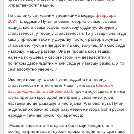
„страствености“ нације.
На састанку са главним уредницима медија
фебруара
2021
. Владимир Путин је овако говорио о томе: „Свака
нација, као и свака особа, има своју судбину. Верујем у
страственост, у теорију страствености. То у ствари значи да
како у природи тако и у друштву постоји развој, врхунац и
слабљење. Русија није достигла свој врхунац. Ми смо сада
у маршу, маршу развоја. Она је прошла кроз тешка,
најтежа искушења у својој историји – деведесетих и
почетком двехиљдитих – али сада је у маршу развоја. У то
сам апсолутно уверен…“
Ово није први пут да се Путин подсећа на теорију
страствености и етногенезе Лава Гумиљова (
теория
пассионарности и этногенеза
), према којој свака етничка
група пролази кроз одређене фазе у свом животу, од
настанка до деградације и нестајања. Али овог пута Путин
је детаљно објаснио своје разумевање извора моћи руског
народа – тачније, руског суперетноса:
„Можете клеветати и пљувати било који концепт, али
осећај патриотизма и љубави према отаџбини су срж наше