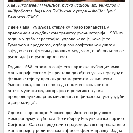
Лав Николајевич Гумиљов, руски историчар, етнолог и
антрополог, један од Путинових узора – Фото: Јуриј
Белински/ТАСС
Идеје Лава Гумиљова стекле су право грађанства у
преломном и судбинском тренутку руске историје, 1980-их
година у доба перестројке, управо када је, како је то
Гумиљов и предлагао, одбациван совјетски комунизам
заједно са совјетским државним моделом, а обнављала се
руска идеја и руска државност.
Године 1988. огромна совјетска партијска публицистичка
машинерија сасвим је престала да објављује литературу и
филмове који су пропагирали марксизам-лењинизам.
Уместо тога, она је почела да штампа експлицитно
антикомунистичка, историјска и религиозна дела
предреволуционарних мислилаца и филозофа, укључујући
и „евроазијце“.
Идеолог перестројке Александар Јаковљев је у свом
меморандуму упућеном Политбироу Комунистичке партије
Совјетског Савеза предложио преусмеравање пропагандне
машинерије у религиозном и филозофском правцу. Једна