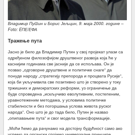
Владимир Путин и Борис Јељцин, 9. маја 2000. године –
Foto: EПЕ/ЕФА
Тражење пута
Јасно је било да Владимир Путин у свој пројекат улази са
одређеном филозофијом друштвеног развоја која ће у
каснијим годинама све јасније да се испољава. Он је
позвао „одговорне друштвене и политичке снаге“ да
понуде народу „стратегију препорода и процвата Русије“,
која би укључивила све позитивно што је створено у току
тржишних и демократских реформи, уз ограничење да
буде спроведена „искључиво еволутивним, постепеним,
уравнотеженим методама, у условима политичке
стабилности и без погоршања услова живота руског
народа“. Оно што је до тада било, Путин је назвао
„опипавањем пута“ и свог модела трансформације.
„Моћи ћемо да рачунамо на достојну будућност само ако
успемо да органски спојимо универзалне принципе