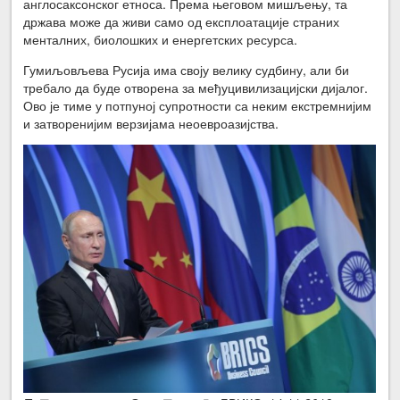
англосаксонског етноса. Према његовом мишљењу, та
држава може да живи само од експлоатације страних
менталних, биолошких и енергетских ресурса.
Гумиљовљева Русија има своју велику судбину, али би
требало да буде отворена за међуцивилизацијски дијалог.
Ово је тиме у потпуној супротности са неким екстремнијим
и затворенијим верзијама неоевроазијства.