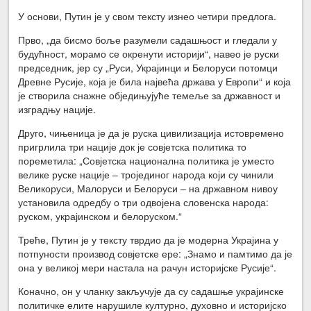
У основи, Путин је у свом тексту изнео четири предлога.
Прво, „да бисмо боље разумели садашњост и гледали у
будућност, морамо се окренути историји“, навео је руски
председник, јер су „Руси, Украјинци и Белоруси потомци
Древне Русије, која је била највећа држава у Европи“ и која
је створила снажне обједињујуће темеље за државност и
изградњу нације.
Друго, чињеница је да је руска цивилизација истовремено
пригрлила три нације док је совјетска политика то
пореметила: „Совјетска национална политика је уместо
велике руске нације – тројединог народа који су чинили
Великоруси, Малоруси и Белоруси – на државном нивоу
установила одредбу о три одвојена словенска народа:
руском, украјинском и белоруском.“
Треће, Путин је у тексту тврдио да је модерна Украјина у
потпуности производ совјетске ере: „Знамо и памтимо да је
она у великој мери настала на рачун историјске Русије“.
Коначно, он у чланку закључује да су садашње украјинске
политичке елите нарушиле културно, духовно и историјско