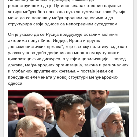
реконструишемо да је Путинов чланак отворио најмање
четири међусобно повезана пута за тумачење како Русија
може да се понаша у међународним односима и да
структурира своје односе са непосредним суседством.
Он је указао да се Русија придружује осталим моћним
актерима попут Кине, Индије, Ирана и других
„ревизионистичких држава“, које светску политику виде као
улазак у ново доба дефинисано мноштвом културних и
цивилизацијских дискурса, а у којем цивилизација – поред
држава, међународних организација, закона и регионалних
и глобалних друштвених кретања – постаје један од
пресудних елемената у новој структури међународних
односа.