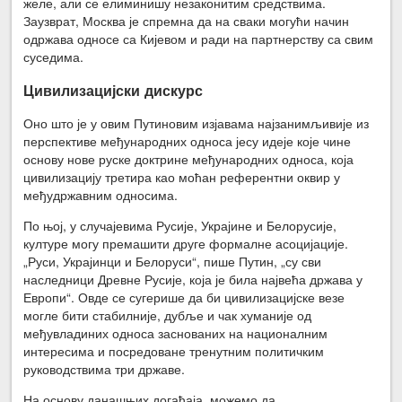
желе, али се елиминишу незаконитим средствима.
Заузврат, Москва је спремна да на сваки могући начин
одржава односе са Кијевом и ради на партнерству са свим
суседима.
Цивилизацијски дискурс
Оно што је у овим Путиновим изјавама најзанимљивије из
перспективе међународних односа јесу идеје које чине
основу нове руске доктрине међународних односа, која
цивилизацију третира као моћан референтни оквир у
међудржавним односима.
По њој, у случајевима Русије, Украјине и Белорусије,
културе могу премашити друге формалне асоцијације.
„Руси, Украјинци и Белоруси“, пише Путин, „су сви
наследници Древне Русије, која је била највећа држава у
Европи“. Овде се сугерише да би цивилизацијске везе
могле бити стабилније, дубље и чак хуманије од
међувладиних односа заснованих на националним
интересима и посредоване тренутним политичким
руководствима три државе.
На основу данашњих догађаја, можемо да