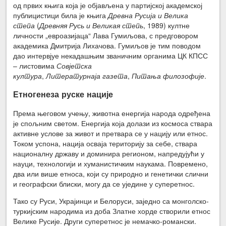
од првих књига која је објављена у партијској академској
публицистици била је књига
Древна Русија и Велика
степа
(
Древняя Русь и Великая степь
, 1989) култне
личности „евроазијаца“ Лава Гумиљова, с предговором
академика Дмитрија Лихачова. Гумиљов је тим поводом
дао интервјуе некадашњим званичним органима ЦК КПСС
– листовима
Совјетска
култура
,
Литературнаја
газета
,
Питања филозофије
.
Етногенеза руске нације
Према његовом учењу, животна енергија народа одређена
је спољним светом. Енергија која долази из космоса ствара
активне услове за живот и претвара се у нацију или етнос.
Током успона, нација осваја територију за себе, ствара
националну државу и доминира регионом, напредујући у
науци, технологији и хуманистичким наукама. Повремено,
два или више етноса, који су природно и генетички слични
и географски блиски, могу да се уједине у суперетнос.
Тако су Руси, Украјинци и Белоруси, заједно са монголско-
туркијским народима из доба Златне хорде створили етнос
Велике Русије. Други суперетнос је немачко-романски.