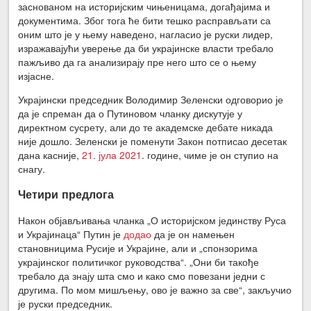
заснованом на историјским чињеницама, догађајима и
документима. Због тога ће бити тешко расправљати са
оним што је у њему наведено, нагласио је руски лидер,
изражавајући уверење да би украјинске власти требало
пажљиво да га анализирају пре него што се о њему
изјасне.
Украјински председник Володимир Зеленски одговорио је
да је спреман да о Путиновом чланку дискутује у
директном сусрету, али до те академске дебате никада
није дошло. Зеленски је поменути Закон потписао десетак
дана касније,
21. јула 2021
. године, чиме је он ступио на
снагу.
Четири предлога
Након објављивања чланка „О историјском јединству Руса
и Украјинаца“ Путин је
додао
да је он намењен
становницима Русије и Украјине, али и „спонзорима
украјинског политичког руководства“. „Они би такође
требало да знају шта смо и како смо повезани једни с
другима. По мом мишљењу, ово је важно за све“, закључио
је руски председник.