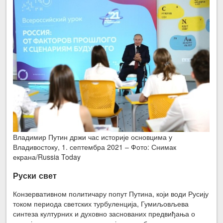
Владимир Путин држи час историје основцима у
Владивостоку, 1. септембра 2021 – Фото: Снимак
екрана/Russia Today
Руски свет
Конзервативном политичару попут Путина, који води Русију
током периода светских турбуленција, Гумиљовљева
синтеза културних и духовно заснованих предвиђања о