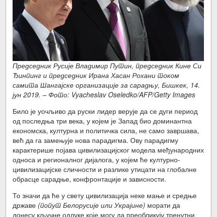
Председник Русије Владимир Путин, председник Кине Си
Ђинпинг и председник Ирана Хасан Рохани током
самита Шангајске организације за сарадњу, Бишкек, 14.
јун 2019. – Фото: Vyacheslav Oseledko/AFP/Getty Images
Било је уочљиво да руски лидер верује да се дуги период
од последња три века, у којем је Запад био доминантна
економска, културна и политичка сила, не само завршава,
већ да га замењује нова парадигма. Ову парадигму
карактерише појава цивилизацијског модела међународних
односа и регионалног дијалога, у којем ће културно-
цивилизацијске сличности и разлике утицати на глобалне
обрасце сарадње, конфронтације и зависности.
То значи да ће у свету цивилизација неке мање и средње
државе
(попут Белорусије или Украјине)
морати да
донесу кључне одлуке које могу да преобликују тренутни