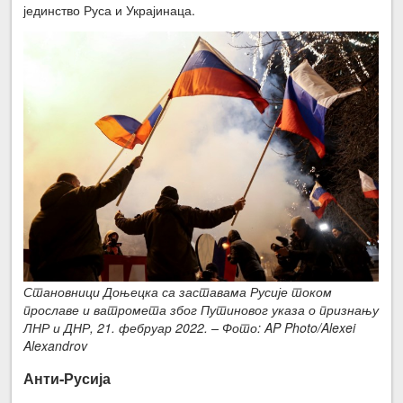
јединство Руса и Украјинаца.
Становници Доњецка са заставама Русије током
прославе и ватромета због Путиновог указа о признању
ЛНР и ДНР, 21. фебруар 2022. – Фото: AP Photo/Alexei
Alexandrov
Анти-Русија