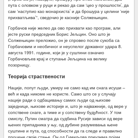
пута с оловком у руци и рекао да сам ‘цео у прошлости’, да
сам ‘наступио као монархиста’ и да брошура у целини ‘није
прихватљива’“, сведочио је касније Солжењицин.
Горбачов није желео да ово прихвати као програм, али
јесте руски председник Борис Јељцин. Оно што је
Солжењицин преложио, он је спровео после сукоба са
Горбачовим и необичног и неуспелог државног удара 8.
августа 1991. године, који је у суштини означио
Горбачовљев крај и ступање Јељцина на велику
позорницу.
Теорија страствености
Нације, попут људи, умиру не само кад им снага исуши –
већ и када никоме не користе. Само што се у случају
нације ради о одбацивању самих људи од њихове
заједнице, њихове историје и, што је најважније, од вере у
сопствене снаге, а тиме и у сопствену будућност. У том
смислу, Путин сматра да судбина Русије зависи од вере
њених припадника у њу, од дубине разумевања њене
суштине и пута, од способности да га следе и правилно
процене своје стање. Он од Гумиљова преузима појам