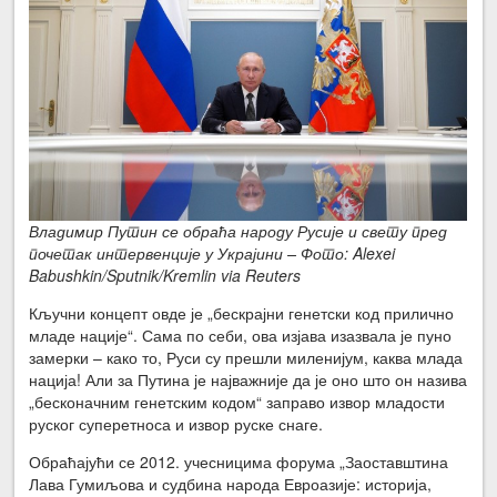
Владимир Путин се обраћа народу Русије и свету пред
почетак интервенције у Украјини – Фото: Alexei
Babushkin/Sputnik/Kremlin via Reuters
Кључни концепт овде је „бескрајни генетски код прилично
младе нације“. Сама по себи, ова изјава изазвала је пуно
замерки – како то, Руси су прешли миленијум, каква млада
нација! Али за Путина је најважније да је оно што он назива
„бесконачним генетским кодом“ заправо извор младости
руског суперетноса и извор руске снаге.
Обраћајући се 2012. учесницима форума „Заоставштина
Лава Гумиљова и судбина народа Евроазије: историја,