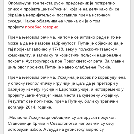
Опомињући тон текста руски председник је поткрепио
описом пројекта „анти-Русије“, који је на делу како би се
Украјина непријатељски поставила према источном
суседу. Након објављивања чланка он је о том
пројекту
посебно говорио
.
Према његовим речима, на томе се активно ради и то не
може а да не изазове забринутост. Путин је објаснио да је
тај пројекат започео у 17-18. веку у пољско-литванском
комонвелту, а затим су га користили пољски национални
покрет и Аустроугарска пре Првог светског рата. За главни
циљ овог пројекта Путин је навео слабљење Русије.
Према његовим речима, Украјина је корак по корак увучена
у опасну геополитичку игру чији је циљ да је претвори у
баријеру између Русије и Европске уније, а истовремено у
пројекту „анти-Русије“ нема места за суверену Украјину.
Резултат ове политике, према Путину, били су трагични
догађаји 2014. године.
„Милиони Украјинаца одбацили су антируски пројекат.
Становници Крима и Севастопоља направили су свој
историјски избор. А људи на југоистоку мирно су