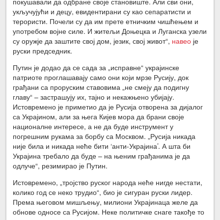
покушавали да одбране своје становиште. Али сви они,
укључујући и децу, евидентирани су као сепаратисти и
терористи. Почели су да им прете етничким чишћењем и
употребом војне силе. И житељи Доњецка и Луганска узели
су оружје да заштите свој дом, језик, свој живот“,
навео
је
руски председник.
Путин је додао да се сада за „исправне“ украјинске
патриоте проглашавају само они који мрзе Русију, док
грађани са проруским ставовима „не смеју да подигну
главу“ – застрашују их, тајно и некажњено убијају.
Истовремено је приметио да је Русија отворена за дијалог
са Украјином, али за њега Кијев мора да брани своје
националне интересе, а не да буде инструмент у
погрешним рукама за борбу са Москвом. „Русија никада
није била и никада неће бити ‘анти-Украјина’. А шта би
Украјина требало да буде – на њеним грађанима је да
одлуче“, резимирао је Путин.
Истовремено, „тројство руског народа неће нигде нестати,
колико год се неко трудио“, био је сигуран руски лидер.
Према његовом мишљењу, милиони Украјинаца желе да
обнове односе са Русијом. Неке политичке снаге такође то