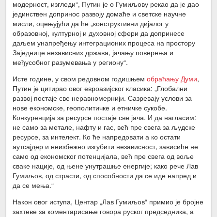
модерност, изгледи“, Путин је о Гумиљову рекао да је дао
јединствен допринос развоју домаће и светске научне
мисли, оцењујући да ће „конструктивни дијалог у
образовној, културној и духовној сфери да допринесе
даљем унапређењу интеграционих процеса на простору
Заједнице независних држава, јачању поверења и
међусобног разумевања у региону“.
Исте године, у свом редовном годишњем
обраћању Думи
,
Путин је цитирао овог евроазијског класика: „Глобални
развој постаје све неравномернији. Сазревају услови за
нове економске, геополитичке и етничке сукобе.
Конкуренција за ресурсе постаје све јача. И да нагласим:
не само за метале, нафту и гас, већ пре свега за људске
ресурсе, за интелект. Ко ће напредовати а ко остати
аутсајдер и неизбежно изгубити независност, зависиће не
само од економског потенцијала, већ пре свега од воље
сваке нације, од њене унутрашње енергије; како рече Лав
Гумиљов, од страсти, од способности да се иде напред и
да се мења.“
Након овог иступа, Центар „Лав Гумиљов“ примио је бројне
захтеве за коментарисање говора руског председника, а