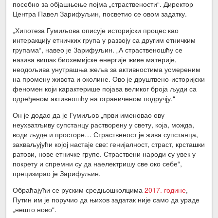
посебно за објашњење појма „страствености“. Директор
Центра Павел Зарифуљин, посветио се овом задатку.
„Хипотеза Гумиљова описује историјски процес као
интеракцију етничких група у развоју са другим етничким
групама“, навео је Зарифуљин. „А страственошћу се
назива вишак биохемијске енергије живе материје,
неодољива унутрашња жеља за активностима усмереним
на промену живота и околине. Ово је друштвено-историјски
феномен који карактерише појава великог броја људи са
одређеном активношћу на ограниченом подручју.“
Он је додао да је Гумиљов „први именовао ову
неухватљиву супстанцу растворену у свету, која, можда,
води људе и просторе… Страственост је жива супстанца,
захваљујући којој настаје све: генијалност, страст, крсташки
ратови, нове етничке групе. Страствени народи су увек у
покрету и спремни су да наелектришу све око себе“,
прецизирао је Зарифуљин.
Обраћајући се руским средњошколцима
2017. године
,
Путин им је поручио да њихов задатак није само да ураде
„нешто ново“.