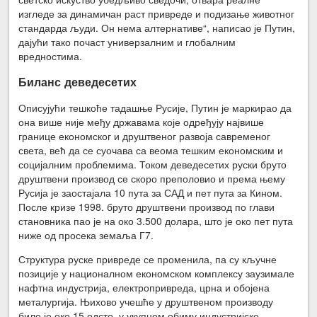
изгледе за динамичан раст привреде и подизање животног
стандарда људи. Он нема алтернативе“, написао је Путин,
дајући тако почаст универзалним и глобалним
вредностима.
Биланс деведесетих
Описујући тешкоће тадашње Русије, Путин је маркирао да
она више није међу државама које одређују највише
границе економског и друштвеног развоја савременог
света, већ да се суочава са веома тешким економским и
социјалним проблемима. Током деведесетих руски бруто
друштвени производ се скоро преполовио и према њему
Русија је заостајала 10 пута за САД и пет пута за Кином.
После кризе 1998. бруто друштвени производ по глави
становника пао је на око 3.500 долара, што је око пет пута
ниже од просека земаља Г7.
Структура руске привреде се променила, па су кључне
позиције у националном економском комплексу заузимале
нафтна индустрија, електропривреда, црна и обојена
металургија. Њихово учешће у друштвеном производу
било је око 15 одсто, у укупном обиму индустријске