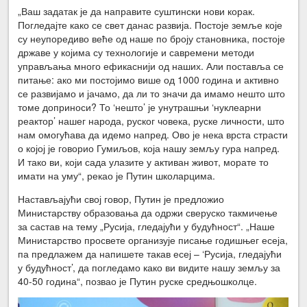
„Ваш задатак је да направите суштински нови корак.
Погледајте како се свет данас развија. Постоје земље које
су неупоредиво веће од наше по броју становника, постоје
државе у којима су технологије и савремени методи
управљања много ефикаснији од наших. Али поставља се
питање: ако ми постојимо више од 1000 година и активно
се развијамо и јачамо, да ли то значи да имамо нешто што
томе доприноси? То ‘нешто’ је унутрашњи ‘нуклеарни
реактор’ нашег народа, руског човека, руске личности, што
нам омогућава да идемо напред. Ово је нека врста страсти
о којој је говорио Гумиљов, која нашу земљу гура напред.
И тако ви, који сада улазите у активан живот, морате то
имати на уму“, рекао је Путин школарцима.
Настављајући свој говор, Путин је предложио
Министарству образовања да одржи сверуско такмичење
за састав на тему „Русија, гледајући у будућност“. „Наше
Министарство просвете организује писање годишњег есеја,
па предлажем да напишете такав есеј – ‘Русија, гледајући
у будућност’, да погледамо како ви видите нашу земљу за
40-50 година“, позвао је Путин руске средњошколце.