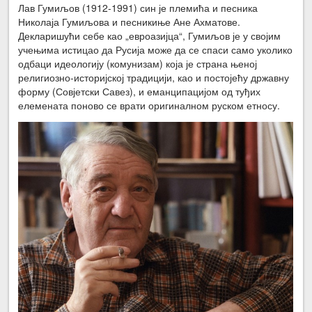
Лав Гумиљов (1912-1991) син је племића и песника
Николаја Гумиљова и песникиње Ане Ахматове.
Декларишући себе као „евроазијца“, Гумиљов је у својим
учењима истицао да Русија може да се спаси само уколико
одбаци идеологију (комунизам) која је страна њеној
религиозно-историјској традицији, као и постојећу државну
форму (Совјетски Савез), и еманципацијом од туђих
елемената поново се врати оригиналном руском етносу.