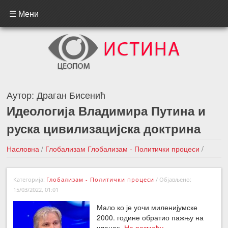
☰ Мени
Аутор:
Драган Бисенић
Идеологија Владимира Путина и
руска цивилизацијска доктрина
Насловна
/
Глобализам
Глобализам - Политички процеси
/
Идеологија Владимира Путина и руска цивилизацијска
Категорија:
Глобализам - Политички процеси
/
Објављено:
доктрина
15/03/2022, 01:01
←Претходна вест
Следећа вест →
Мало ко је уочи миленијумске
2000. године обратио пажњу на
чланак
„На размеђу