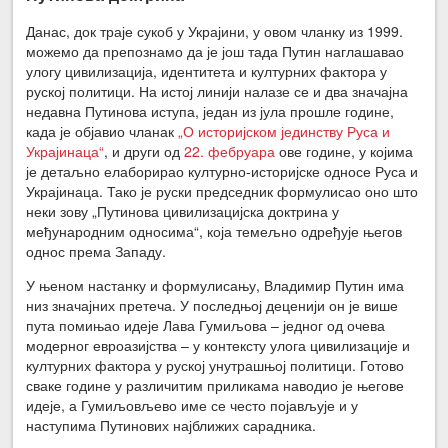
Данас, док траје сукоб у Украјини, у овом чланку из 1999.
можемо да препознамо да је још тада Путин наглашавао
улогу цивилизација, идентитета и културних фактора у
руској политици. На истој линији налазе се и два значајна
недавна Путинова иступа, један из јула прошле године,
када је објавио чланак
„О историјском јединству Руса и
Украјинаца“
, и други од
22. фебруара
ове године, у којима
је детаљно елаборирао културно-историјске односе Руса и
Украјинаца. Тако је руски председник формулисао оно што
неки зову „Путинова цивилизацијска доктрина у
међународним односима“, која темељно одређује његов
однос према Западу.
У њеном настанку и формулисању, Владимир Путин има
низ значајних претеча. У последњој деценији он је више
пута помињао идеје Лава Гумиљова – једног од очева
модерног евроазијства – у контексту улога цивилизације и
културних фактора у руској унутрашњој политици. Готово
сваке године у различитим приликама наводио је његове
идеје, а Гумиљовљево име се често појављује и у
наступима Путинових најближих сарадника.