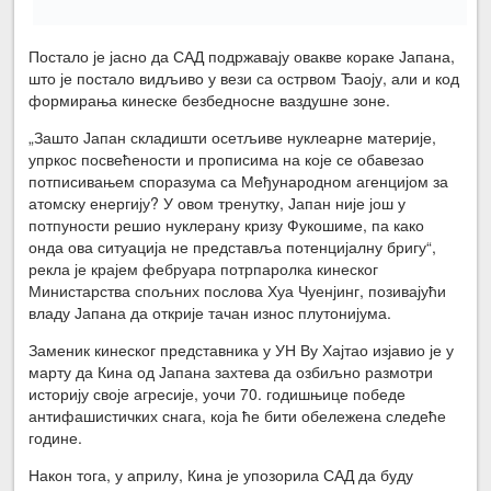
Постало је јасно да САД подржавају овакве кораке Јапана,
што је постало видљиво у вези са острвом Ђаоју, али и код
формирања кинеске безбедносне ваздушне зоне.
„Зашто Јапан складишти осетљиве нуклеарне материје,
упркос посвећености и прописима на које се обавезао
потписивањем споразума са Међународном агенцијом за
атомску енергију? У овом тренутку, Јапан није још у
потпуности решио нуклерану кризу Фукошиме, па како
онда ова ситуација не представља потенцијалну бригу“,
рекла је крајем фебруара потрпаролка кинеског
Министарства спољних послова Хуа Чуенјинг, позивајући
владу Јапана да открије тачан износ плутонијума.
Заменик кинеског представника у УН Ву Хајтао изјавио је у
марту да Кина од Јапана захтева да озбиљно размотри
историју своје агресије, уочи 70. годишњице победе
антифашистичких снага, која ће бити обележена следеће
године.
Након тога, у априлу, Кина је упозорила САД да буду