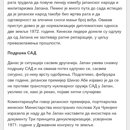
рата трудила да повуче линију између јапанског народа и
милитаризма Јапана. Пекинг је много пута до сада истицао
да је јапански народ такође био жртва рата и да
одговорност за злочине сноси мањи број вођа. Овакав
приступ довео је до нормализације дипломатских односа
две земље 1972. године. Кинески лидери донели су одлуку
да од Јапана не захтевају ратне репарације, у циљу
превазилажења прошлости.
Подршка САД
Данас је ситуација сасвим другачија. Јапан ужива снажну
подршку САД и на овакав потез одлучио се, сасвим
сигурно, уз неку врсту одобрења. Подсетимо, фебруара
ове године, јапански премијер Шинзо Абе изјавио је да се
не противи транспорту нуклеарног оружја САД у Јапан,
уколико се, како је рекао, појаве хитни случајеви.
Коментаришући говор јапанског премијера, портпаролка
кинеског Министарства иностраних послова Хуа Чуенјинг
изразила је наду да ће Јапан наставити да инсистира на
документу Три принципа денуклеаризације, усвојеном
1971. године у Државном конгресу те земље.