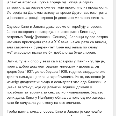
јапанске агресије. Јужна Кореја од Токија је одмах
затражила да развеје сумње, које проистичу из прошлости.
Историја на Далеком истоку за време Другог светског рата
и јапанске агресије однела је десетине милиона живота.
Односе Кине и Јапана дуже време оптерећују спорови.
Јапан оспорава територијални интегритет Кине над
острвима Ђаоју (јапански: Сенкаку). Јапанци су ова острва
насилно присвојили крајем XIX века, након рата са Кином,
али савремени суверенитет Кине над њима по слову
међународног права не би требало да буде споран.
Затим, ту је и спор у вези са масакром у Нанђингу, где је,
према добро документованим кинеским изворима, од
децембра 1937. до фебруара 1938. године, стардало око
триста хиљада цивила и заробљеника. Уз то, силовано је
између двадесет хиљада и осамдесет хиљада Кинескиња,
„жена за утеху“, које су јапански војници држали у
посебним затворима за сексуално иживљавање. Управо
ових дана, Кина у Нанђингу обнавља неке од тих затвора,
како би сачувала успомену на ове злочине.
Трећа важна тачка спорова Кине и Јапана је све чешће