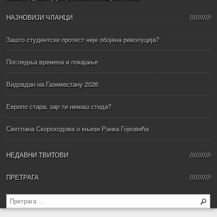
НАЈНОВИЈИ ЧЛАНЦИ
Зашто студентски протест није обојена револуција?
Последња времена и покајање
Видовдан на Газиместану 2026
Европо стара, зар ти немаш стида?
Светлана Скороходова о књизи Ранка Гојковића
НЕДАВНИ ТВИТОВИ
ПРЕТРАГА