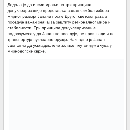
Додала је да инсистирање на три принципа
денуклеаризације представља важан симбол избора
мирног развоја Јапана после Другог светског рата и
поседује важан значај за заштиту регионалног мира и
стабилности. Три принципа денуклеаризације
подразумевају да Јапан не поседује, не производи и не
транспортује нуклеарно оружје. Накнадно је Јапан
саопштио да ускладиштене залихе плутонијума чува у
мирнодопске сврхе.