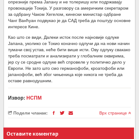
опрезније према Јапану и не толеришу или подржавају
провокације Токија. У разговору са америчким секретаром
за одбрану Чаком Хегелом, кинески министар одбране
Чанг Ванћуан подвукао је да САД треба да поштују основне
интересе Кине.
Као што се види, Далеки исток после најновије одлуке
Јапана, уколико се Токио коначно одлучи да на нови начин
тумачи свој устав, неће бити више исти. Ову одлуку свакако
треба посматрати и анализирати у глобалним оквирима,
јер су се сродне одлуке већ спровеле у политичко дело у
Европи. Не зато што смо германофоби, кроатофоби или
јапанофоби, већ због чињеница које никога не треба да
оставе равнодушним.
Извор:
НСПМ
Подели чланак:
Врх странице
Оставите коментар