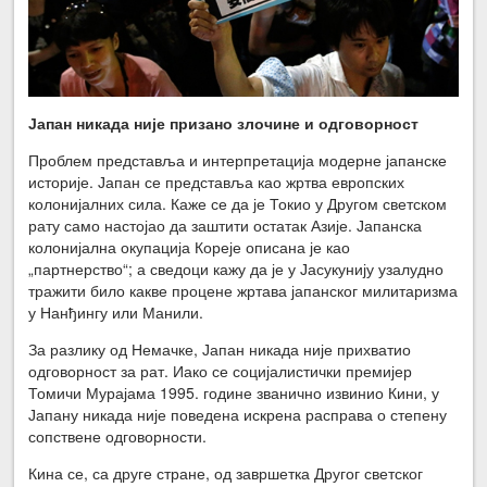
Јапан никада није призано злочине и одговорност
Проблем представља и интерпретација модерне јапанске
историје. Јапан се представља као жртва европских
колонијалних сила. Каже се да је Токио у Другом светском
рату само настојао да заштити остатак Азије. Јапанска
колонијална окупација Кореје описана је као
„партнерство“; а сведоци кажу да је у Јасукунију узалудно
тражити било какве процене жртава јапанског милитаризма
у Нанђингу или Манили.
За разлику од Немачке, Јапан никада није прихватио
одговорност за рат. Иако се социјалистички премијер
Томичи Мурајама 1995. године званично извинио Кини, у
Јапану никада није поведена искрена расправа о степену
сопствене одговорности.
Кина се, са друге стране, од завршетка Другог светског