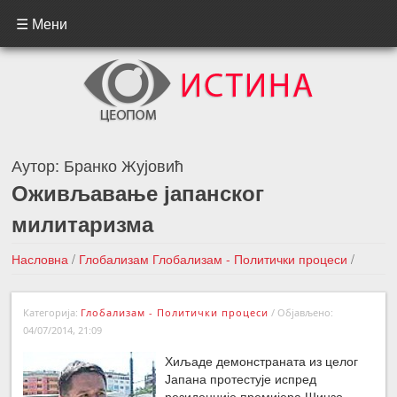
☰ Мени
Аутор:
Бранко Жујовић
Оживљавање јапанског
милитаризма
Насловна
/
Глобализам
Глобализам - Политички процеси
/
Оживљавање јапанског милитаризма
Категорија:
Глобализам - Политички процеси
/
Објављено:
←Претходна вест
Следећа вест →
04/07/2014, 21:09
Хиљаде демонстраната из целог
Јапана протестује испред
резиденције премијера Шинзо