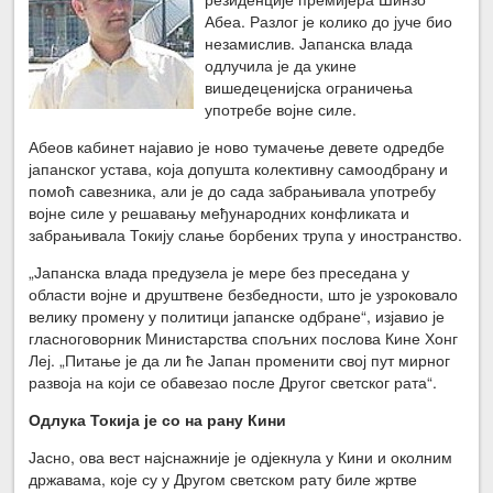
Абеа. Разлог је колико до јуче био
незамислив. Јапанска влада
одлучила је да укине
вишедеценијска ограничења
употребе војне силе.
Абеов кабинет најавио је ново тумачење девете одредбе
јапанског устава, која допушта колективну самоодбрану и
помоћ савезника, али је до сада забрањивала употребу
војне силе у решавању међународних конфликата и
забрањивала Токију слање борбених трупа у иностранство.
„Јапанска влада предузела је мере без преседана у
области војне и друштвене безбедности, што је узроковало
велику промену у политици јапанске одбране“, изјавио је
гласноговорник Министарства спољних послова Кине Хонг
Леј. „Питање је да ли ће Јапан променити свој пут мирног
развоја на који се обавезао после Другог светског рата“.
Одлука Токија је со на рану Кини
Јасно, ова вест најснажније је одјекнула у Кини и околним
државама, које су у Другом светском рату биле жртве