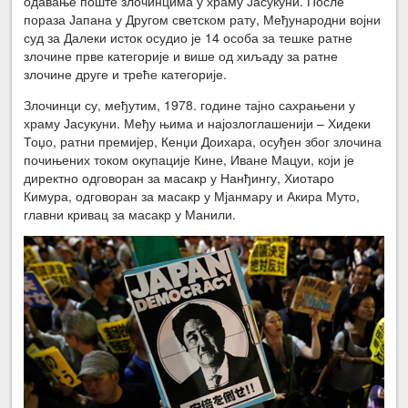
одавање поште злочинцима у храму Јасукуни. После
пораза Јапана у Другом светском рату, Међународни војни
суд за Далеки исток осудио је 14 особа за тешке ратне
злочине прве категорије и више од хиљаду за ратне
злочине друге и треће категорије.
Злочинци су, међутим, 1978. године тајно сахрањени у
храму Јасукуни. Међу њима и најозлоглашенији – Хидеки
Тоџо, ратни премијер, Кенџи Доихара, осуђен због злочина
почињених током окупације Кине, Иване Мацуи, који је
директно одговоран за масакр у Нанђингу, Хиотаро
Кимура, одговоран за масакр у Мјанмару и Акира Муто,
главни кривац за масакр у Манили.