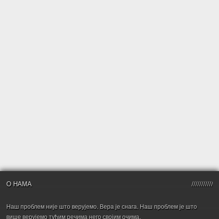
О НАМА
Наш проблем није што верујемо. Вера је снага. Наш проблем је што
више верујемо туђим речима него својим очима.