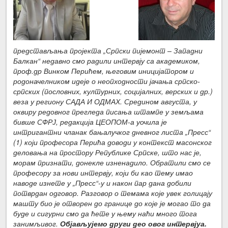
представљања пројекта „Српски пијемонт – Западни
Балкан“ недавно смо радили интервју са академиком,
проф.др Винком Перићем, његовим иницијатором и
родоначелником идеје о неопходности јачања српско-
српских (пословних, културних, социјалних, верских и др.)
веза у региону САДА И ОДМАХ. Средином августа, у
оквиру редовног прегледа писања штампе у земљама
бивше СФРЈ, редакција ЦЕОПОМ-а уочила је
интригантни чланак бањалучког дневног листа „Пресс“
(1) који професора Перића доводи у контекст масонског
деловања на простору Републике Српске, што нас је,
морам признати, донекле изненадило. Обратили смо се
професору за нови интервју, који би као тему имао
наводе изнете у „Пресс“-у и након пар дана добили
потврдан одговор. Разговор о темама које увек голицају
машту био је отворен до границе до које је могао то да
буде и сигурни смо да ћете у њему наћи много тога
занимљивог.
Објављујемо други део овог интервјуа.