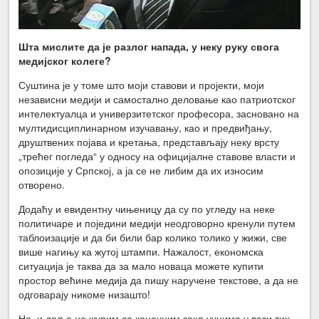
Шта мислите да је разлог напада, у неку руку свога
медијског колеге?
Суштина је у томе што моји ставови и пројекти, моји
независни медији и самостално деловање као патриотског
интелектуалца и универзитетског професора, засновано на
мултидисциплинарном изучавању, као и предвиђању,
друштвених појава и кретања, представљају неку врсту
„трећег погледа“ у односу на официјалне ставове власти и
опозиције у Српској, а ја се не либим да их износим
отворено.
Додаћу и евидентну чињеницу да су по угледу на неке
политичаре и поједини медији неодговорно кренули путем
таблоизације и да би били бар колико толико у жижи, све
више нагињу ка жутој штампи. Нажалост, економска
ситуација је таква да за мало новаца можете купити
простор већине медија да пишу наручене текстове, а да не
одговарају никоме низашто!
Но, и даље не журим са коначним закључцима у вези тих