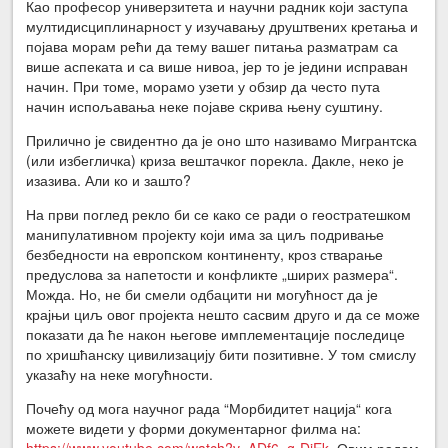
Као професор универзитета и научни радник који заступа
мултидисциплинарност у изучавању друштвених кретања и
појава морам рећи да тему вашег питања разматрам са
више аспеката и са више нивоа, јер то је једини исправан
начин. При томе, морамо узети у обзир да често пута
начин испољавања неке појаве скрива њену суштину.
Прилично је свидентно да је оно што називамо Мигрантска
(или избегличка) криза вештачког порекла. Дакле, неко је
изазива. Али ко и зашто?
На први поглед рекло би се како се ради о геостратешком
манипулативном пројекту који има за циљ подривање
безбедности на европском континенту, кроз стварање
предуслова за напетости и конфликте „ширих размера“.
Можда. Но, не би смели одбацити ни могућност да је
крајњи циљ овог пројекта нешто сасвим друго и да се може
показати да ће након његове имплементације последице
по хришћанску цивилизацију бити позитивне. У том смислу
указаћу на неке могућности.
Почећу од мога научног рада “Морбидитет нација“ кога
можете видети у форми документарног филма на:
https://www.youtube.com/watch?v=ADf6_g-DjEk
. Овим радом