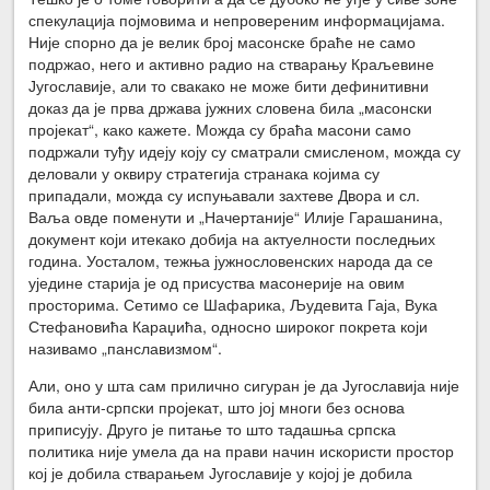
спекулација појмовима и непровереним информацијама.
Није спорно да је велик број масонске браће не само
подржао, него и активно радио на стварању Краљевине
Југославије, али то свакако не може бити дефинитивни
доказ да је прва држава јужних словена била „масонски
пројекат“, како кажете. Можда су браћа масони само
подржали туђу идеју коју су сматрали смисленом, можда су
деловали у оквиру стратегија странака којима су
припадали, можда су испуњавали захтеве Двора и сл.
Ваља овде поменути и „Начертаније“ Илије Гарашанина,
документ који итекако добија на актуелности последњих
година. Уосталом, тежња јужнословенских народа да се
уједине старија је од присуства масонерије на овим
просторима. Сетимо се Шафарика, Људевита Гаја, Вука
Стефановића Караџића, односно широког покрета који
називамо „панславизмом“.
Али, оно у шта сам прилично сигуран је да Југославија није
била анти-српски пројекат, што јој многи без основа
приписују. Друго је питање то што тадашња српска
политика није умела да на прави начин искористи простор
кој је добила стварањем Југославије у којој је добила