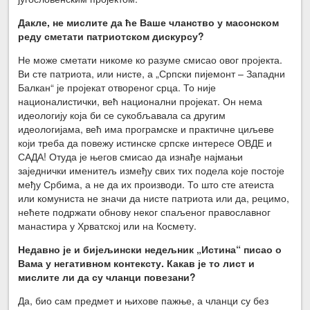
Дакле, не мислите да ће Ваше чланство у масонском
реду сметати патриотском дискурсу?
Не може сметати никоме ко разуме смисао овог пројекта.
Ви сте патриота, или нисте, а „Српски пијемонт – Западни
Балкан“ је пројекат отвореног срца. То није
националистички, већ национални пројекат. Он нема
идеологију која би се сукобљавала са другим
идеологијама, већ има програмске и практичне циљеве
који треба да повежу истинске српске интересе ОВДЕ и
САДА! Отуда је његов смисао да изнађе најмањи
заједнички именитељ између свих тих подела које постоје
међу Србима, а не да их производи. То што сте атеиста
или комуниста не значи да нисте патриота или да, рецимо,
нећете подржати обнову неког спаљеног православног
манастира у Хрватској или на Космету.
Недавно је и бијељински недељник „Истина“ писао о
Вама у негативном контексту. Какав је то лист и
мислите ли да су чланци повезани?
Да, био сам предмет и њихове пажње, а чланци су без