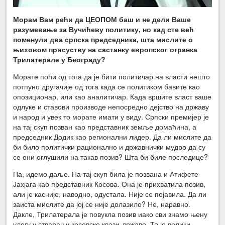
Морам Вам рећи да ЦЕОПОМ баш и не дели Ваше
разумевање за Вучићеву политику, но кад сте већ
поменули два српска председника, шта мислите о
њиховом присуству на састанку европског огранка
Трилатерале у Београду?
Морате поћи од тога да је бити политичар на власти нешто
потпуно другачије од тога када се политиком бавите као
опозиционар, или као аналитичар. Када вршите власт ваше
одлуке и ставови производе непосредно дејство на државу
и народ и увек то морате имати у виду. Српски премијер је
на тај скуп позван као представник земље домаћина, а
председник Додик као регионални лидер. Да ли мислите да
би било политички рационално и државнички мудро да су
се они оглушили на такав позив? Шта би биле последице?
Па, идемо даље. На тај скуп била је позвана и Атифете
Јахјага као представник Косова. Она је прихватила позив,
али је касније, наводно, одустала. Није се појавила. Да ли
заиста мислите да јој се није долазило? Не, наравно.
Дакле, Трилатерала је повукла позив иако сви знамо њену
улогу у стварању косовске квази-државе. То је велики