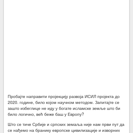
Пробајте направити пројекцију развоја ИСИЛ пројекта до
2020. године, било којом научном методом. Запитајте се
зашто избеглице не иду у богате исламске земље што би
било логично, већ беже баш у Европу?
Што се тиче Србије и српских земаља није нам први пут да
се нађемо на бранику европске цивилизације и изворних