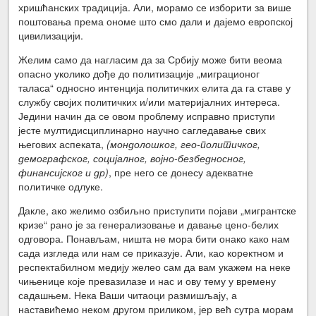
хришћанских традиција. Али, морамо се изборити за више
поштовања према ономе што смо дали и дајемо европској
цивилизацији.
Желим само да нагласим да за Србију може бити веома
опасно уколико дође до политизације „миграционог
таласа“ односно интенција политичких елита да га ставе у
службу својих политичких и/или материјалних интереса.
Једини начин да се овом проблему исправно приступи
јесте мултидисциплинарно научно сагледавање свих
његових аспеката,
(мондолошког, гео-политичког,
демографског, социјалног, војно-безбедносног,
финансијског и др)
, пре него се донесу адекватне
политичке одлуке.
Дакле, ако желимо озбиљно приступити појави „мигрантске
кризе“ рано је за генерализовање и давање цено-белих
одговора. Понављам, ништа не мора бити онако како нам
сада изгледа или нам се приказује. Али, као коректном и
респектабилном медију желео сам да вам укажем на неке
чињенице које превазилазе и нас и ову тему у времену
садашњем. Нека Ваши читаоци размишљају, а
наставићемо неком другом приликом, јер већ сутра морам