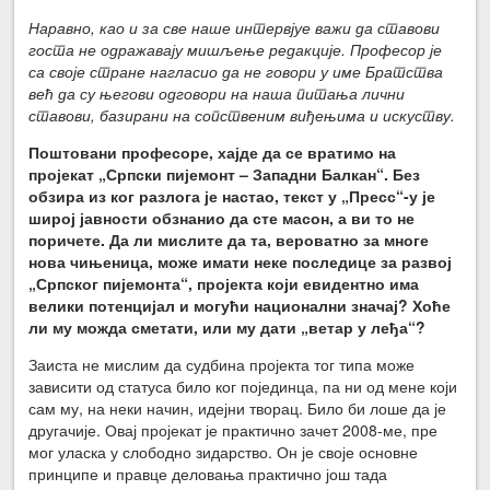
Наравно, као и за све наше интервјуе важи да ставови
госта не одражавају мишљење редакције. Професор је
са своје стране нагласио да не говори у име Братства
већ да су његови одговори на наша питања лични
ставови, базирани на сопственим виђењима и искуству.
Поштовани професоре, хајде да се вратимо на
пројекат „Српски пијемонт – Западни Балкан“. Без
обзира из ког разлога је настао, текст у „Пресс“-у је
широј јавности обзнанио да сте масон, а ви то не
поричете. Да ли мислите да та, вероватно за многе
нова чињеница, може имати неке последице за развој
„Српског пијемонта“, пројекта који евидентно има
велики потенцијал и могући национални значај? Хоће
ли му можда сметати, или му дати „ветар у леђа“?
Заиста не мислим да судбина пројекта тог типа може
зависити од статуса било ког појединца, па ни од мене који
сам му, на неки начин, идејни творац. Било би лоше да је
другачије. Овај пројекат је практично зачет 2008-ме, пре
мог уласка у слободно зидарство. Он је своје основне
принципе и правце деловања практично још тада