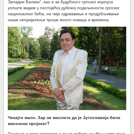
Западни Балкан“, као и за будућност српског корпуса
уопште видим у постојећој дубокој подељености српског
националног бића, на чије одржавање и продубљивање
наши непријатељи троше много новаца и времена.
Чекајте мало. Зар не мислите да је Југославија била
масонски пројекат?
Тешко је о томе говорити а да се дубоко не уђе у сиве зоне