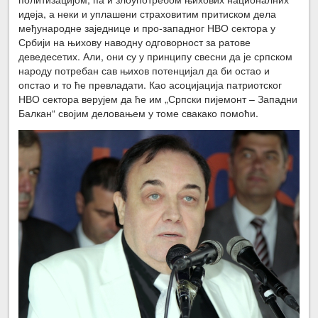
идеја, а неки и уплашени страховитим притиском дела
међународне заједнице и про-западног НВО сектора у
Србији на њихову наводну одговорност за ратове
деведесетих. Али, они су у принципу свесни да је српском
народу потребан сав њихов потенцијал да би остао и
опстао и то ће превладати. Као асоцијација патриотског
НВО сектора верујем да ће им „Српски пијемонт – Западни
Балкан“ својим деловањем у томе свакако помоћи.