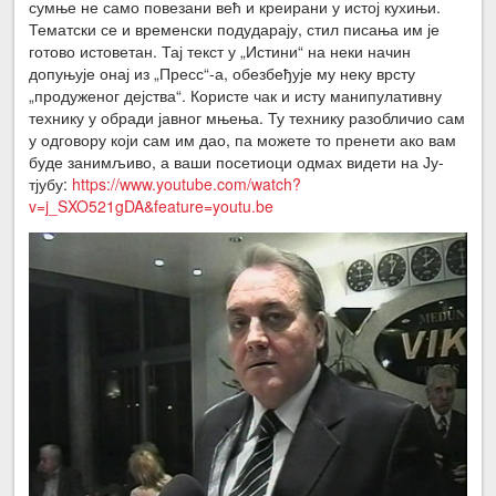
сумње не само повезани већ и креирани у истој кухињи.
Тематски се и временски подударају, стил писања им је
готово истоветан. Тај текст у „Истини“ на неки начин
допуњује онај из „Пресс“-а, обезбеђује му неку врсту
„продуженог дејства“. Користе чак и исту манипулативну
технику у обради јавног мњења. Ту технику разобличио сам
у одговору који сам им дао, па можете то пренети ако вам
буде занимљиво, а ваши посетиоци одмах видети на Ју-
тјубу:
https://www.youtube.com/watch?
v=j_SXO521gDA&feature=youtu.be