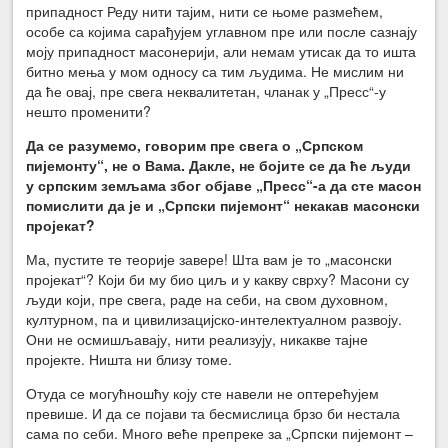
припадност Реду нити тајим, нити се њоме размећем,
особе са којима сарађујем углавном пре или после сазнају
моју припадност масонерији, али немам утисак да то ишта
битно мења у мом односу са тим људима. Не мислим ни
да ће овај, пре свега неквалитетан, чланак у „Пресс“-у
нешто променити?
Да се разумемо, говорим пре свега о „Српском
пијемонту“, не о Вама. Дакле, не бојите се да ће људи
у српским земљама због објаве „Пресс“-а да сте масон
помислити да је и „Српски пијемонт“ некакав масонски
пројекат?
Ма, пустите те теорије завере! Шта вам је то „масонски
пројекат“? Који би му био циљ и у какву сврху? Масони су
људи који, пре свега, раде на себи, на свом духовном,
културном, па и цивилизацијско-интелектуалном развоју.
Они не осмишљавају, нити реализују, никакве тајне
пројекте. Ништа ни близу томе.
Отуда се могућношћу коју сте навели не оптерећујем
превише. И да се појави та бесмислица брзо би нестала
сама по себи. Много веће препреке за „Српски пијемонт –