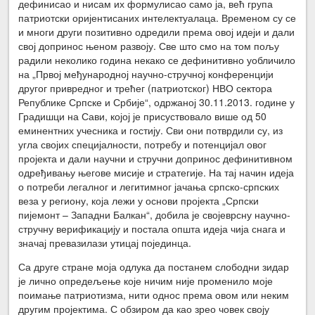
дефинисао и нисам их формулисао само ја, већ група
патриотски оријентисаних интелектуалаца. Временом су се
и многи други позитивно одредили према овој идеји и дали
свој допринос њеном развоју. Све што смо на том пољу
радили неколико година некако се дефинитивно уобличило
на „Првој међународној научно-стручној конференцији
другог привредног и трећег (патриотског) НВО сектора
Републике Српске и Србије“, одржаној 30.11.2013. године у
Градишци на Сави, којој је присуствовало више од 50
еминентних учесника и гостију. Сви они потврдили су, из
угла својих специјалности, потребу и потенцијал овог
пројекта и дали научни и стручни допринос дефинитивном
одређивању његове мисије и стратегије. На тај начин идеја
о потреби легалног и легитимног јачања српско-српских
веза у региону, која лежи у основи пројекта „Српски
пијемонт – Западни Балкан“, добила је својеврсну научно-
стручну верификацију и постала општа идеја чија снага и
значај превазилази утицај појединца.
Са друге стране моја одлука да постанем слободни зидар
је лично опредељење које ничим није променило моје
поимање патриотизма, нити однос према овом или неким
другим пројектима. С обзиром да као зрео човек своју