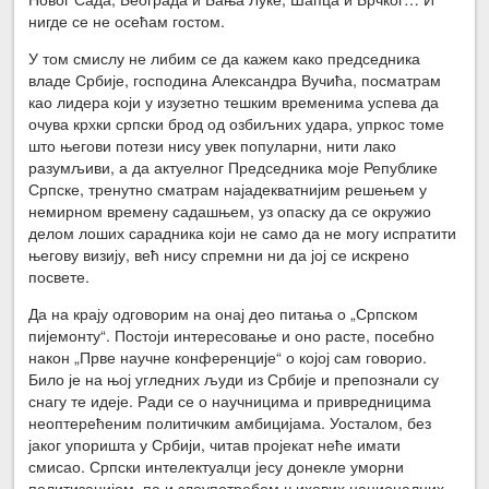
нигде се не осећам гостом.
У том смислу не либим се да кажем како председника
владе Србије, господина Александра Вучића, посматрам
као лидера који у изузетно тешким временима успева да
очува крхки српски брод од озбиљних удара, упркос томе
што његови потези нису увек популарни, нити лако
разумљиви, а да актуелног Председника моје Републике
Српске, тренутно сматрам најадекватнијим решењем у
немирном времену садашњем, уз опаску да се окружио
делом лоших сарадника који не само да не могу испратити
његову визију, већ нису спремни ни да јој се искрено
посвете.
Да на крају одговорим на онај део питања о „Српском
пијемонту“. Постоји интересовање и оно расте, посебно
након „Прве научне конференције“ о којој сам говорио.
Било је на њој угледних људи из Србије и препознали су
снагу те идеје. Ради се о научницима и привредницима
неоптерећеним политичким амбицијама. Уосталом, без
јаког упоришта у Србији, читав пројекат неће имати
смисао. Српски интелектуалци јесу донекле уморни
политизацијом, па и злоупотребом њихових националних