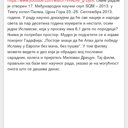
је отворен 17. Међународни научни скуп SQM – 2013. у
Тивту хотел Палма, Црна Гора 23.-25. Септембра 2013.
године. У раду научно доказујем да ће све нације и народи
света за пар десетина година изумрети и нестати, осим
једне Исламске, која у просеку има 8,1 дете по породици?
Њима је потребан простор. Мудро је подсетити се и изјаве
покојног Гадафија: „Постоје знаци да ће Алах дати победу
Исламу у Европи без мача, без пушке“. У том филму
можете видети и део који је обрадио мој пословни
сарадник, колега и пријатељ Милован Дрецун. Тај филм,
прављен на бази мог научног рада, указао је на могућност
онога што се дешава данас.