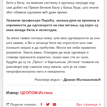
бити у Бечу, на важном састанку и уручењу награде коју
сам добио на Првом Бечком Балу у Бања Луци, што иначе
због обавеза одлажем већ дуже време.
Уважени професоре Перићу, захваљујем на времену и
спремности да одговорите на сва питања, од којих су
нека можда била и нелагодна.
За мене таквих питања нема, али има одговорности за оно
што кажем, а Ви и читаоци ћете ми опростити што сам
понешто морао и да прећутим. Многи ме неби правилно
разумели. Хвала вама. Очекујем да моје одговоре и
ставове пренесете коректно, онако како сте их чули,
будући да су се „Пресс“ и бијељинска „Истина“ позвали на
разговоре које самном нису имали, што је не само
непрофесионално него и некоректно.
Разговор водио –
Драган Милашиновић
Извор:
ЦЕОПОМ-Истина
Подели чланак:
Врх странице