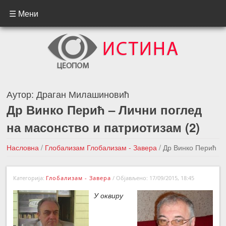
☰ Мени
Аутор:
Драган Милашиновић
Др Винко Перић – Лични поглед
на масонство и патриотизам (2)
Насловна
/
Глобализам
Глобализам - Завера
/
Др Винко Перић
– Лични поглед на масонство и патриотизам (2)
Категорија:
Глобализам - Завера
/
Објављено: 17/09/2015, 18:45
←Претходна вест
Следећа вест →
У оквиру