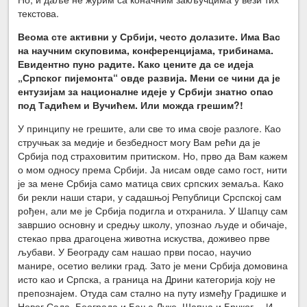
текстова.
Веома сте активни у Србији, често долазите. Има Вас
на научним скуповима, конференцијама, трибинама.
Евидентно пуно радите. Како цените да се идеја
„Српског пијемонта“ овде развија. Мени се чини да је
ентузијам за националне идеје у Србији знатно опао
под Тадићем и Вучићем. Или можда грешим?!
У принципу не грешите, али све то има своје разлоге. Као
стручњак за медије и безбедност могу Вам рећи да је
Србија под страховитим притиском. Но, прво да Вам кажем
о мом односу према Србији. Ја нисам овде само гост, нити
је за мене Србија само матица свих српских земаља. Како
би рекли наши стари, у садашњој Републици Срспској сам
рођен, али ме је Србија подигла и отхранила. У Шапцу сам
завршио основну и средњу школу, упознао људе и обичаје,
стекао прва драгоцена животна искуства, доживео прве
љубави. У Београду сам нашао први посао, научио
манире, осетио велики град. Зато је мени Србија домовина
исто као и Српска, а граница на Дрини категорија коју не
препознајем. Отуда сам стално на путу између Градишке и
Новог Сада, Београда и Бања Луке, Шапца и Брчког… И