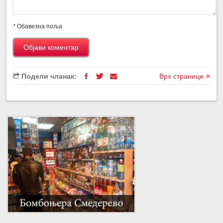
*
Обавезна поља
Подели чланак:
Врх странице