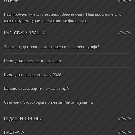
О НАМА
Наш проблем није што верујемо. Вера је снага. Наш проблем је што
више верујемо туђим речима него својим очима.
НАЈНОВИЈИ ЧЛАНЦИ
Зашто студентски протест није обојена револуција?
Последња времена и покајање
Видовдан на Газиместану 2026
Европо стара, зар ти немаш стида?
Светлана Скороходова о књизи Ранка Гојковића
НЕДАВНИ ТВИТОВИ
ПРЕТРАГА