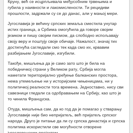
Круну, већ се исцрпљивала међусобним трвењима и
губила у наивности и лакомислености. Ти рецидиви
прошлости, задржали су се до данас, али у мањој мери.
Југославија је већину српских земаља сместила унутар
истих граница, а Србима омогућила да говоре својим
језиком и пишу својим писмом, да слободно испољавају
своју веру и поштују своје обичаје. Нажалост, значај тих
достигнућа сагледали смо тек када смо их, крвавим
разбијањем Југославије, изгубили.
Такође, мишљења да је само зато што је била на
победничкој страни у Великом рату, Србија могла
наметати територијално уређење балканских простора,
нема утемељење ни у историјским чињеницама, ни у
политичкој реалности тога времена. Једноставно, нису сви
савезници гледали са одобравањем на Србију, као што је
то чинила Француска.
Отуда, мишљења сам, да ко год да је помагао у стварању
Југославије није био непријатељ, већ пријатељ српског
народа. Друго је питање да ли су српска династија и српска
политика искористили све могућности отворене
југословенским пројектом.