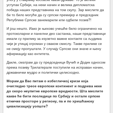
уступак Србији, на неки начин и велика дипломатска
победа наших представника на том скупу. Зар мислите да
би то било могуће да су српски премијер и председник
Републике Српске занемарили или одбили позив?!
И још нешто. Иако је њихово учешће било ограничено на
протоколарни и панелни део састанка, наши представници
имали су прилику за изузетно важне контакте са људима
чији је утицај огроман у сваком смислу. Такве прилике се
не смеју пропуштати. У случају Српске они значе и њену
афирмацију као ентитета.
Дакле, сматрам да су председници Вучић и Додик односом
према позиву Трилатерале поступили на исправан начин,
државнички мудро и политички целисходно.
Морам да Вас питам о избегличкој кризи која
очигледно тресе европски континент и подрива неке
до скоро неупитне европске вредности. Шта мислите
какве ће бити последице по Србију и остале српске
етничке просторе у региону, па и по хришћанску
цивилизацију уопште?