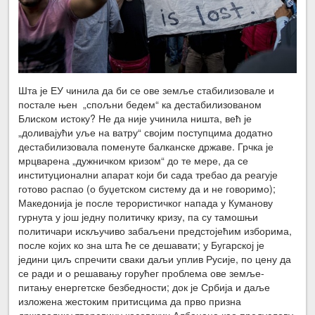
Шта је ЕУ чинила да би се ове земље стабилизовале и
постале њен „спољни бедем“ ка дестабилизованом
Блиском истоку? Не да није учинила ништа, већ је
„доливајући уље на ватру“ својим поступцима додатно
дестабилизовала поменуте балканске државе. Грчка је
мрцварена „дужничком кризом“ до те мере, да се
институционални апарат који би сада требао да реагује
готово распао (о буџетском систему да и не говоримо);
Македонија је после терористичког напада у Куманову
гурнута у још једну политичку кризу, па су тамошњи
политичари искључиво забаљени предстојећим изборима,
после којих ко зна шта ће се дешавати; у Бугарској је
једини циљ спречити сваки даљи уплив Русије, по цену да
се ради и о решавању горућег проблема ове земље-
питању енергетске безбедности; док је Србија и даље
изложена жестоким притисцима да прво призна