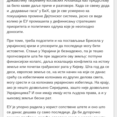
државолику творевину косовских Албанаца као предуслову
за било какве даље приче и разговоре. Када се свему дода
и „додавање гаса“ у БиХ, где је све усмерено ка
покушајима промене Дејтонског система, јасно се види
колико је ЕУ промашила у дефинисању стратешких
приоритета и политичких одлука које је неопходно
доносити.
При томе, треба подсетити и на постављање Брисела у
украјинској кризи и упозорити да последице могу бити
истоветне. Стање у Украјини је безнадежно, па је тешко
прогнозирати шта ће пре задесити ову земљу: потпуни
финансијски колапс, даља ескалација конфликта на истоку
земље или почетак грађанског рата у Кијеву. Шта год да се
деси, европске земље се, на исти начин на који се данас
срећу са избегличким колонама из других делова света,
могу срести и са колонама украјинских избеглица. На крају,
ако је нешто дозвољено Сиријцима, зашто није дозвољено
Украјинцима? И они имају имају иста људска права, а и у
њиховој земљи бесни рат.
ЕУ је упорно радила у корист сопствене штете и оно што
се данас дешава су само последице. Да би дугорочно