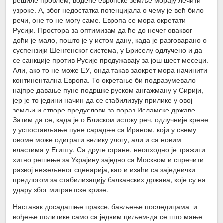
решиле проблем, водеће европске земље морају лечити
узроке. А, због недостатка потенцијала о чему је већ било
речи, оне то не могу саме. Европа се мора окретати
Русији. Простора за оптимизам да ће до нечег оваквог
доћи је мало, пошто је у истом дану, када је разговарано о
суспензији Шенгенског система, у Бриселу одлучено и да
се санкције против Русије продужавају за још шест месеци.
Али, ако то не може ЕУ, онда такав заокрет мора начинити
континентална Европа. То окретање би подразумевало
најпре давање пуне подршке руском ангажману у Сирији,
јер је то једини начин да се стабилизују прилике у овој
земљи и створе предуслови за пораз Исламске државе.
Затим да се, када је о Блиском истоку реч, одлучније крене
у успостављање пуне сарадње са Ираном, који у свему
овоме може одиграти велику улогу, али и са новим
властима у Египту. Са друге стране, неопходно је тражити
хитно решење за Украјину заједно са Москвом и спречити
развој нежељеног сценарија, као и изаћи са заједнички
предлогом за стабилизацију балканских држава, које су на
удару због мигрантске кризе.
Наставак досадашње праксе, бављење последицама и
вођење политике само са једним циљем-да се што мање