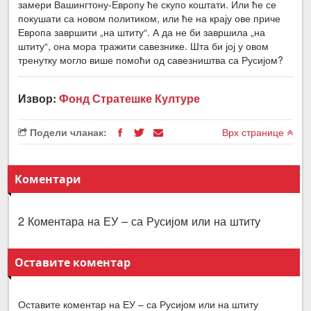
замери Вашингтону-Европу ће скупо коштати. Или ће се
покушати са новом политиком, или ће на крају ове приче
Европа завршити „на штиту“. А да не би завршила „на
штиту“, она мора тражити савезнике. Шта би јој у овом
тренутку могло више помоћи од савезништва са Русијом?
Извор:
Фонд Стратешке Културе
Подели чланак:
Врх странице
Коментари
2 Коментара на ЕУ – са Русијом или на штиту
Оставите коментар
Оставите коментар на ЕУ – са Русијом или на штиту