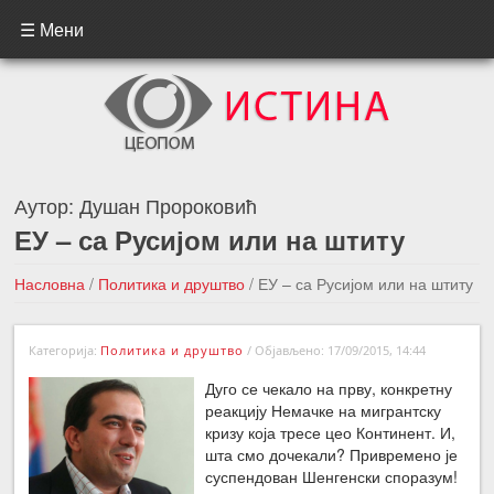
☰ Мени
Аутор:
Душан Пророковић
ЕУ – са Русијом или на штиту
Насловна
/
Политика и друштво
/
ЕУ – са Русијом или на штиту
←Претходна вест
Следећа вест →
Категорија:
Политика и друштво
/
Објављено: 17/09/2015, 14:44
Дуго се чекало на прву, конкретну
реакцију Немачке на мигрантску
кризу која тресе цео Континент. И,
шта смо дочекали? Привремено је
суспендован Шенгенски споразум!