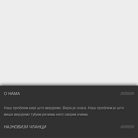
О НАМА
Наш проблем није што верујемо. Вера је снага. Наш проблем је што
више верујемо туђим речима него својим очима.
НАЈНОВИЈИ ЧЛАНЦИ