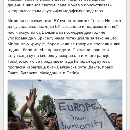
деценија ширила светом, сада можемо присуствовати
креирању сасвим другачијих медијских представа.
Може ли се свему томе ЕУ супротставити? Тешко. Не само
да су садашње реакције ЕУ закаснеле и неадекватне, већ
нас и искуство са Балкана из последње две године
упозорава да у Бриселу нема потенцијала за тако нешто.
Мигрантску кризу је, барем када се говори о последње две
године, било могуће предвидети. Поједини европски
стручњаци су на све ово упозоравали и много раније.
Такође, могло се предвидети и да ће један од путева
проласка избеглица бити Балканска рута. Дакле, преко
Грчке, Бугарске, Македоније и Србије.