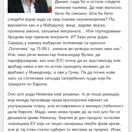
Дакако, сада ће и остали следити
немачки пример. Да није жалосно,
било би смешно. Шта ће бити
следећи корак када се овај покаже неучинковитим? Па,
вероватно као и у Мађарској: жице, зидови, војска,
промена закона, хапшење миграната… Или торпедовање
бродова који превозе мигранте. И? Како рече један
Сиријац у камеру мађарске телевизије (а преноси
„Политика“ од 15.09.): „немате ви затвора колико има нас“.
Или, како рече министар Александар Вулин, да
парафразирам, ако они (ЕУ) почну да их заустављају или
враћају нама и ми по истом принципу можемо да их
враћамо у Македонију, а ови у Грчку. Па да почне нови
хаос са стотинама хиљада озлојеђених људи који ће
тумарати по Европи.
Оно што ради Немачка није решење, то је лоша реакција
која можда произведе какав краткорочни ефекат на
унутрашњем плану, али истовремено и минира стабилност
целе Европе. Мада, нико нема право да за оно што ће се
дешавати криви Немачку. Берлин је дао предлог осталим
чланицама ЕУ који се тицао санирања текуће фазе кризе,
али је тај план глатко одбијен (о квотама за пријем). Ипак,