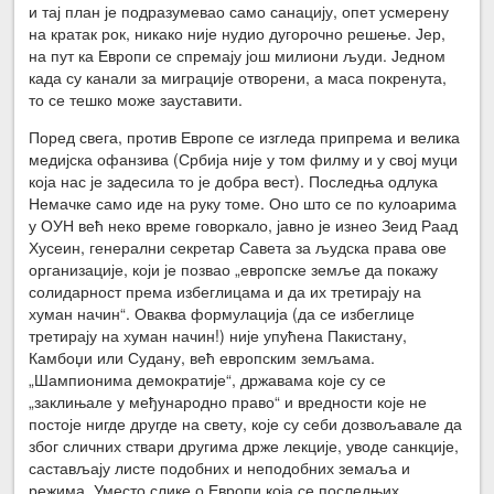
и тај план је подразумевао само санацију, опет усмерену
на кратак рок, никако није нудио дугорочно решење. Јер,
на пут ка Европи се спремају још милиони људи. Једном
када су канали за миграције отворени, а маса покренута,
то се тешко може зауставити.
Поред свега, против Европе се изгледа припрема и велика
медијска офанзива (Србија није у том филму и у свој муци
која нас је задесила то је добра вест). Последња одлука
Немачке само иде на руку томе. Оно што се по кулоарима
у ОУН већ неко време говоркало, јавно је изнео Зеид Раад
Хусеин, генерални секретар Савета за људска права ове
организације, који је позвао „европске земље да покажу
солидарност према избеглицама и да их третирају на
хуман начин“. Оваква формулација (да се избеглице
третирају на хуман начин!) није упућена Пакистану,
Камбоџи или Судану, већ европским земљама.
„Шампионима демократије“, државама које су се
„заклињале у међународно право“ и вредности које не
постоје нигде другде на свету, које су себи дозвољавале да
због сличних ствари другима држе лекције, уводе санкције,
састављају листе подобних и неподобних земаља и
режима. Уместо слике о Европи која се последњих