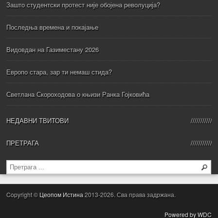
Зашто студентски протест није обојена револуција?
Последња времена и покајање
Видовдан на Газиместану 2026
Европо стара, зар ти немаш стида?
Светлана Скороходова о књизи Ранка Гојковића
НЕДАВНИ ТВИТОВИ
ПРЕТРАГА
Copyright ©
Цеопом Истина
2013-2026. Сва права задржана.
Powered by WDC