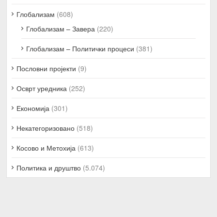
Глобализам
(608)
Глобализам – Завера
(220)
Глобализам – Политички процеси
(381)
Пословни пројекти
(9)
Осврт уредника
(252)
Економија
(301)
Некатегоризовано
(518)
Косово и Метохија
(613)
Политика и друштво
(5.074)