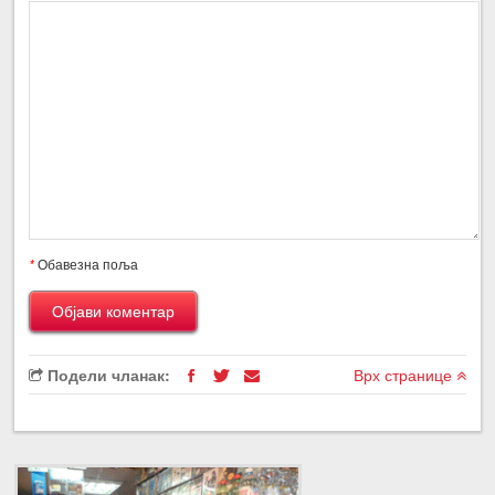
*
Обавезна поља
Подели чланак:
Врх странице