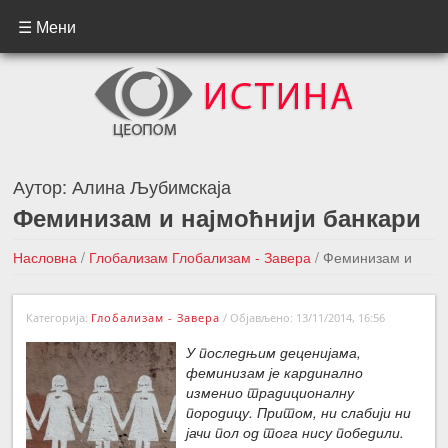
☰ Мени
Аутор:
Алина Љубимскаја
Феминизам и најмоћнији банкари
Насловна
/
Глобализам
Глобализам - Завера
/
Феминизам и
најмоћнији банкари
Категорија:
Глобализам - Завера
/
Објављено: 13/11/2014, 16:56
←Претходна вест
Следећа вест →
У последњим деценијама,
феминизам је кардинално
изменио традиционалну
породицу. Притом, ни слабији ни
јачи пол од тога нису победили.