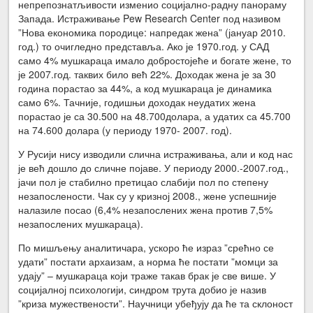
непрепознатљивости изменио социјално-радну панораму
Запада. Истраживање Pew Research Center под називом
”Нова економика породице: напредак жена” (јануар 2010.
год.) то очигледно представља. Ако је 1970.год. у САД
само 4% мушкараца имало добростојеће и богате жене, то
је 2007.год. таквих било већ 22%. Доходак жена је за 30
година порастао за 44%, а код мушкараца је динамика
само 6%. Тачније, годишњи доходак неудатих жена
порастао је са 30.500 на 48.700долара, а удатих са 45.700
на 74.600 долара (у периоду 1970- 2007. год).
У Русији нису изводили слична истраживања, али и код нас
је већ дошло до сличне појаве. У периоду 2000.-2007.год.,
јачи пол је стабилно претицао слабији пол по степену
незапослености. Чак су у кризној 2008., жене успешније
налазиле посао (6,4% незапослених жена против 7,5%
незапослених мушкараца).
По мишљењу аналитичара, ускоро ће израз ”срећно се
удати” постати архаизам, а норма ће постати ”момци за
удају” – мушкараца који траже такав брак је све више. У
социјалној психологији, синдром трута добио је назив
”криза мужествености”. Научници убеђују да ће та склоност