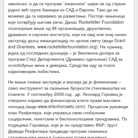
хвалисао, и да се програм ”емансипе” шири не од стране
једног већ групе банкара из САД и Европе. Тако да не
можемо да га окривимо за разметање. Постоје чињенице
које потврђују његове речи. Данас Rockefeller Foundation
спонзорише више од 48 организација, друштвених,
државних и научних института, који на овај или онај начин
заступају даљу еманципацију по целом свету (види Grant
and Grantees, www.rockefellerfoundation.org). На пример,
једна од последњих донација – је 3милиона долара за
програм Стејт Департмента (Државно одељење) САД за
ослобођење жена и девојака. Средства иду за плате
најактивнијим лобистима.
Не мање пожње заслужује и верзија да је феминизам –
само инструмент за смањење бројности становништва на
планети. У септембру 2009.год . др. Леонард Горовиц је
отворено изјавио да финансијска елита прави масовни
геноцид (види www.drlenhorowitz.com). Процесом руководи
клан Рокфелера, који управља свим глобалним
социјалним, генетским и биотехнолошким трендовима. По
подацима Горовица, које је он представио ФБР, труст
Дејвида Рокфелера предводи програм смањења
становништва земље (нарочито путем масовних