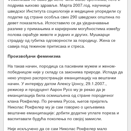
подрива њихово здравље. Марта 2007.год. научници
шведског Института социологије и медицине упоредили су
податке од стране особља свих 290 шведских општина по
девет показатеља. Испоставило се да уједначавање
разлике у примањима и каријерним могућностима између
полова скраћује животе и једних и других. Мушкарци
страдају од губитка одговорности за породицу. Жена се
савија под тежином притисака и стреса.
Произвођачи феминизма
На такав начин, породица са пасивним мужем и женом-
победницом није у складу са законима природе. Испада да
неко упорно распрострањује еманципацију на вештачки
начин. У интервјуу датом Алексу Џонсу, 29.1.2007.,
режисер и продуцент Аарон Русо му је рекао да је
еманципација била осмишљена од стране породичног
клана Рокфелер. По речима Русоа, његов пријатељ
Николас Рокфелер му је сам говорио о циљевима
вештачке еманципације: добити додатне уплате пореза и
васпитавати будућа поколења по својој замисли.
Није искључено да се сам Николас Рокфелер мало