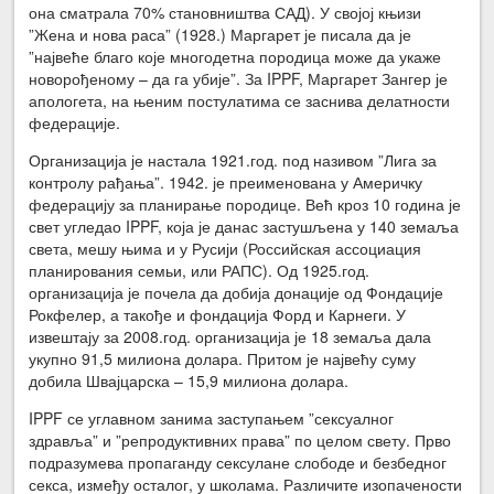
она сматрала 70% становништва САД). У својој књизи
”Жена и нова раса” (1928.) Маргарет је писала да је
”највеће благо које многодетна породица може да укаже
новорођеному – да га убије”. За IPPF, Маргарет Зангер је
апологета, на њеним постулатима се заснива делатности
федерације.
Организација је настала 1921.год. под називом ”Лига за
контролу рађања”. 1942. је преименована у Америчку
федерацију за планирање породице. Већ кроз 10 година је
свет угледао IPPF, која је данас застушљена у 140 земаља
света, мешу њима и у Русији (Российская ассоциация
планирования семьи, или РАПС). Од 1925.год.
организација је почела да добија донације од Фондације
Рокфелер, а такође и фондација Форд и Карнеги. У
извештају за 2008.год. организација је 18 земаља дала
укупно 91,5 милиона долара. Притом је највећу суму
добила Швајцарска – 15,9 милиона долара.
IPPF се углавном занима заступањем ”сексуалног
здравља” и ”репродуктивних права” по целом свету. Прво
подразумева пропаганду сексулане слободе и безбедног
секса, између осталог, у школама. Различите изопачености