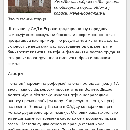
Уместо равноправности, десила
се отворена неравнотежа у
корист жене-победнице и
пасивног мушкарца.
Штавише, у САД и Европи традиционалну породицу
замењују хомосексуални бракови и повремено се то чак
представља као пример. По резултатима испитивања, та
склоност се вештачки распрострањује од стране групе
банкарских кланова, за које је феминизам постао оруђе за
стварање новог друштва и смањење броја становника
земље.
Извори
Почетак ”породичне реформе” је био постављен још у 17.
веку. Тада су француски просветитељи Волтер, Дидро,
Хелвецијус и Монтескје изнели идеју о неправедном
односу према слабијем полу. Као резултат тога, у првој
половини 19. века, у Европи и САД су се појавиле прве
женске друштвене организације. Основни задатак женске
еманципације тог времена састојао се у добијању права
гласа. Настала су два основна правца феминизма –
либерални и марксистички. Први је настао на Западу, где