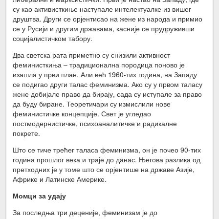
су као активисткиње наступале интелектуалке из вишег
друштва. Други се орјентисао на жене из народа и примио
се у Русији и другим државама, касније се прудруживши
социјалистичком табору.
Два светска рата приметно су снизили активност
феминисткиња – традиционална породица поново је
изашла у први план. Али већ 1960-тих година, на Западу
се подигао други талас феминизма. Ако су у првом таласу
жене добијале право да бирају, сада су иступале за право
да буду биране. Теоретичари су измислили нове
феминистичке концепције. Свет је угледао
постмодернистичке, психоаналитичке и радикалне
покрете.
Што се тиче трећег таласа феминизма, он је почео 90-тих
година прошлог века и траје до данас. Његова разлика од
претходних је у томе што се орјентише на државе Азије,
Африке и Латинске Америке.
Момци за удају
За последња три деценије, феминизам је до