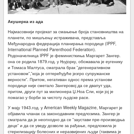
Акушерка из ада
Најмасовнији пројекат за смањење броја становништва на
планети, по мишљењу истраживача, представља
Међународна федерација планирања породице (IPPF,
International Planned Parenthood Federation).
Родоначелница IPPF је феминисткиња Маргарет Зангер.
она се родила 1879.год. у Њујорку, обожавала је еугенику
и Томаса Малтуса, сматрала брак ”дегенеративном
установом”,”која је оптерећујуће језгро супружанске
верности”. Притом, негативан однос према установи
породице није сметало Зангеровој да се двапут уда,
притом, други пут за милионера Џ.Ноа Сли, који јој је
помагао у борби за чистоту људске расе.
У мају 1943.год. у American Weekly Magazine, Маргарет је
објавила чланак са законодавним предлозима. Зангер је
сматрала да је неопходно да се ”заустави пре-производња
деце” и да се уведу дозволе за рађање, предложила је
стерилизацију болесних и неразвијених људи (таквима је