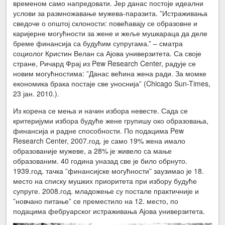
временом само напредовати. Јер данас постоје идеални
услови за размножавање мужева-паразита. ”Истраживања
сведоче о општој склоности: повећавају се образовне и
каријерне могућности за жене и жеље мушкараца да деле
бреме финансија са будућим супругама.” – сматра
социолог Кристин Велан са Ајова универзитета. Са своје
стране, Ричард Фрај из Pew Research Center, радује се
новим могућностима: ”Данас већина жена ради. За момке
економика брака постаје све уноснија” (Chicago Sun-Times,
23 јан. 2010.).
Из корена се мења и начин избора невесте. Сада се
критеријуми избора будуће жене групишу око образовања,
финансија и радне способности. По подацима Pew
Research Center, 2007.год. је само 19% жена имало
образованије мужеве, а 28% је живело са мање
образованим. 40 година уназад све је било обрнуто.
1939.год. тачка ”финансијске могућности” заузимао је 18.
место на списку мушких приоритета при избору будуће
супруге. 2008.год. младожење су постале практичније и
”новчано питање” се преместило на 12. место, по
подацима фебруарског истраживања Ајова универзитета.