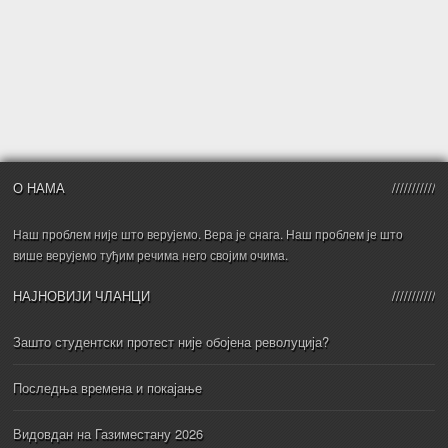
О НАМА
Наш проблем није што верујемо. Вера је снага. Наш проблем је што
више верујемо туђим речима него својим очима.
НАЈНОВИЈИ ЧЛАНЦИ
Зашто студентски протест није обојена револуција?
Последња времена и покајање
Видовдан на Газиместану 2026