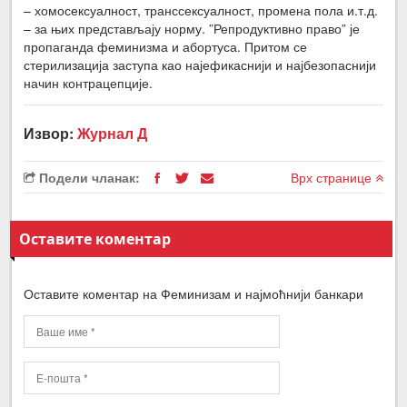
– хомосексуалност, транссексуалност, промена пола и.т.д.
– за њих представљају норму. ”Репродуктивно право” је
пропаганда феминизма и абортуса. Притом се
стерилизација заступа као најефикаснији и најбезопаснији
начин контрацепције.
Извор:
Журнал Д
Подели чланак:
Врх странице
Оставите коментар
Оставите коментар на Феминизам и најмоћнији банкари