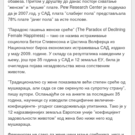
обавеза. Притом у друштву до данас постоји схватање
”женске” и ”мушке” плате. Pew Research Center је подвукао
да је 2007.год. у САД, плата ”слабијег пола” представљала
78% плате ”јачег пола” за исте послове.
”Парадокс гашења женске среће” (The Paradox of Declining
Female Happiness) – тако се назива истраживање
социолога Бетси Стивенсона и Џастина Волферца из
Националног бироа економских истраживања САД, издано
у мају 2009. године. У складу са резултатима наведеним у
њему, још пре 35 година у САД и 12 земаља ЕУ, била је
очигледна појава незадовољства жена сопственим
животом.
”Традиционално су жене показивале већи степен среће од
мушкараца, али сада се све окренуло на супротну страну”,
пишу аутори. Ослањајући се на анкете за последњих 35
година, научници су изводили специфичне величине-
коефицијенте- угодног самодоживљаја упитаника. Тако је у
12 најразвијенијих земаља Европске уније ”коефицијент
задовољности животом” код жена био нижи него код
мушкараца.
Феминизам не само да жене чини мање срећнима, него и