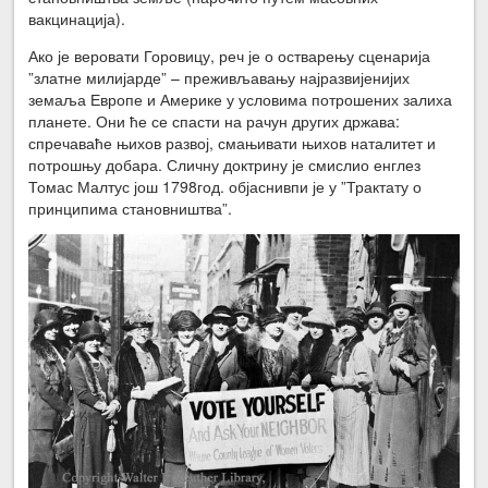
вакцинација).
Ако је веровати Горовицу, реч је о остварењу сценарија
”златне милијарде” – преживљавању најразвијенијих
земаља Европе и Америке у условима потрошених залиха
планете. Они ће се спасти на рачун других држава:
спречаваће њихов развој, смањивати њихов наталитет и
потрошњу добара. Сличну доктрину је смислио енглез
Томас Малтус још 1798год. објаснивпи је у ”Трактату о
принципима становништва”.