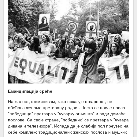
Еманципација среће
На жалост, феминизам, како показује стварност, не
обећава женама претерану радост. Често се после посла
”победница” претвара у ”чуварку огњишта” и ради домаће
послове. Са своје стране, ”победник” се претвара у ”чувара
дивана и телевизора”. Испада да је слабији пол преузео на
себе комплекс традиционалних женских послова и мушких