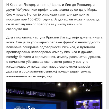
И Кристин Лагард, и принц Чарлс, и Лин де Ротшилд, и
други
VIP
учесници пројекта сагласили су се да је Маркс
био у праву. Но, он је описивао капитализам који је
постојао пре 150-200 година. А данас, он може и мора да
се из ексклузивног преобрази у инклузивни или
свеобухватни.
Друга половина наступа Кристин Лагард није донела ништа
ново. Све је то уобичајено ређање фраза: о неопходности
повећане социјалне одговорности бизниса, о путевима
превладавања неповерења између бизниса и државе,
између богатих и сиромашних, између различитих држава,
о начинима убрзавања економског раста у свету, о
изједначавању неједнаког нивоа економског развоја
држава и социјално-имовинској поларизацији унутар
националних економија, итд.