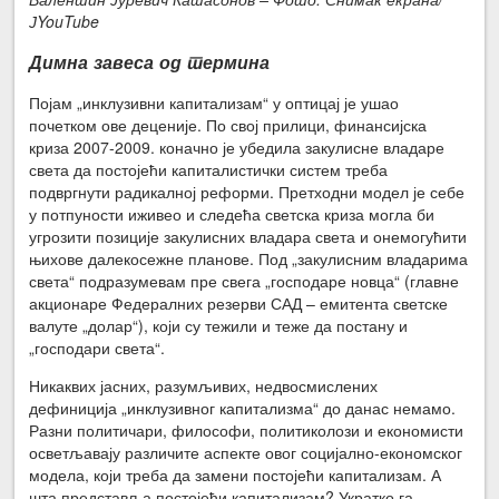
ЈYouTube
Димна завеса од термина
Појам „инклузивни капитализам“ у оптицај је ушао
почетком ове деценије. По свој прилици, финансијска
криза 2007-2009. коначно је убедила закулисне владаре
света да постојећи капиталистички систем треба
подвргнути радикалној реформи. Претходни модел је себе
у потпуности иживео и следећа светска криза могла би
угрозити позиције закулисних владара света и онемогућити
њихове далекосежне планове. Под „закулисним владарима
света“ подразумевам пре свега „господаре новца“ (главне
акционаре Федералних резерви САД – емитента светске
валуте „долар“), који су тежили и теже да постану и
„господари света“.
Никаквих јасних, разумљивих, недвосмислених
дефиниција „инклузивног капитализма“ до данас немамо.
Разни политичари, философи, политиколози и економисти
осветљавају различите аспекте овог социјално-економског
модела, који треба да замени постојећи капитализам. А
шта представља постојећи капитализам? Укратко га