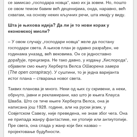
се замисао „господара новца“, како их ја зовем. Но, пошто
се овом темом бавим већ деценијама, онда, наравно, већ
схватам, на основу неких кључних речи, шта имају у виду.
Шта је њихова идеја? Да ли је то нови корак у
економској мисли?
– У овом случају „господари новца“ желе да постану
господари света. А њихов план је одавно разрађен, не
годинама уназад, већ вековима. Он се једноставно
дорађује, прецизира. Не тако давно, у издању „Кислорода“,
објавили смо књигу Херберта Велса
Отворена завера
(
The open conspiracy
). У суштини, то је једна варијанта
истог плана – стварања новог света.
Таквих планова је много. Неки од њих су скривени, а неки,
обрнуто, јавни и рекламирани, као што је књига Клауса
Шваба. Што се тиче књиге Херберта Велса, она је
написана још 1928. године, али на руски језик, у
Совјетском Савезу, није преведена, не знам због чега. Она
не припада жанру фантастике, ни утопије или антиутопије.
Пре свега, она спада у жанр који бих назвао –
пројектовање будућности.