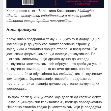
Корице нове књиге Валентина Катасонова „
Читајући
Шваба – инклузивни капитализам и велики ресет –
отворена завера против човечанства
„
Нова формула
Клаус Шваб поздравља такву иницијативу и додаје: „Циљ
компанија је да увуку све заинтересоване стране у
заједнички и стабилан процес стварања вредности.“ То
јест, свака фирма, компанија постаје „инклузивна“. По
његовом мишљењу, није држава дужна да изгради
инклузивни капитализам, већ обрнуто – то треба да учине
инклузивне компаније. Што се тиче државе, она ће
постепено бити обухваћена (
be included
) тим инклузивним
компанијама. Једноставније говорећи, предлаже се
постепена приватизација државе од стране најкрупнијих
корпорација.
На први поглед, иницијатива која долази од светске елите,
названа „инклузивни капитализам“, изгледа парадоксално.
Неколико столећа трајао је капитализам чији је владајући