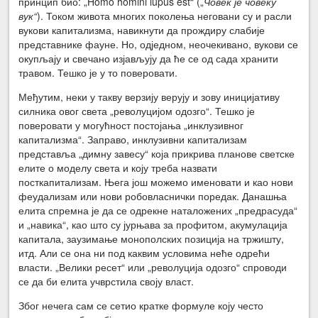
принцип био: „Homo homini lupus est“ („
Ч
овек је човеку
вук
“
). Током живота многих поколења неговани су и расли
вукови капитализма, навикнути да прождиру слабије
представнике фауне. Но, одједном, неочекивано, вукови се
окупљају и свечано изјављују да ће се од сада хранити
травом. Тешко је у то поверовати.
Међутим, неки у такву верзију верују и зову иницијативу
силника овог света „револуцијом одозго“. Тешко је
поверовати у могућност постојања „инклузивног
капитализма“. Заправо, инклузивни капитализам
представља „димну завесу“ која прикрива планове светске
елите о моделу света и коју треба назвати
посткапитализам. Њега још можемо именовати и као нови
феудализам или нови робовласнички поредак. Данашња
елита спремна је да се одрекне наталожених „предрасуда“
и „навика“, као што су јурњава за профитом, акумулација
капитала, заузимање монополских позиција на тржишту,
итд. Али се она ни под каквим условима неће одрећи
власти. „Велики ресет“ или „револуција одозго“ спроводи
се да би елита учврстила своју власт.
Због нечега сам се сетио кратке формуле коју често