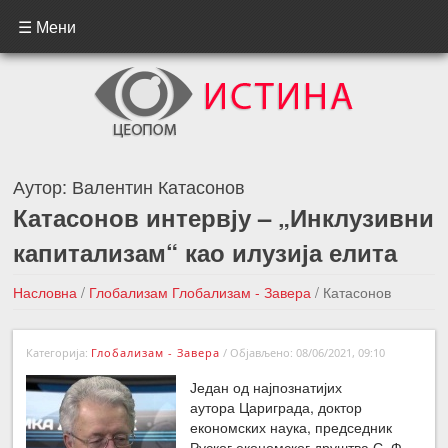
☰ Мени
Аутор:
Валентин Катасонов
Катасонов интервју – „Инклузивни
капитализам“ као илузија елита
Насловна
/
Глобализам
Глобализам - Завера
/
Катасонов
интервју – „Инклузивни капитализам“ као илузија елита
Категорија:
Глобализам - Завера
/
Објављено: 08/06/2021, 09:10
←Претходна вест
Следећа вест →
Један од најпознатијих
аутора Цариграда, доктор
економских наука, председник
Руског економског друштва С. Ф.