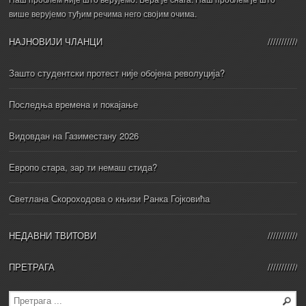
више верујемо туђим речима него својим очима.
НАЈНОВИЈИ ЧЛАНЦИ
Зашто студентски протест није обојена револуција?
Последња времена и покајање
Видовдан на Газиместану 2026
Европо стара, зар ти немаш стида?
Светлана Скороходова о књизи Ранка Гојковића
НЕДАВНИ ТВИТОВИ
ПРЕТРАГА