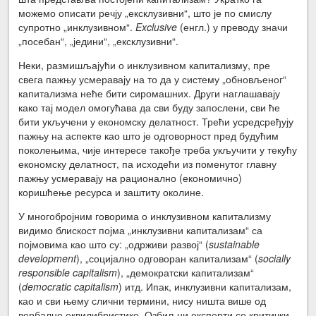
можемо описати речју „ексклузивни“, што је по смислу
супротно „инклузивном“.
Exclusive
(енгл.) у преводу значи
„посебан“, „једини“, „ексклузивни“.
Неки, размишљајући о инклузивном капитализму, пре
свега пажњу усмеравају на то да у систему „обновљеног“
капитализма неће бити сиромашних. Други наглашавају
како тај модел омогућава да сви буду запослени, сви ће
бити укључени у економску делатност. Трећи усредсређују
пажњу на аспекте као што је одговорност пред будућим
поколењима, чије интересе такође треба укључити у текућу
економску делатност, па исходећи из поменутог главну
пажњу усмеравају на рационално (економично)
коришћење ресурса и заштиту околине.
У многобројним говорима о инклузивном капитализму
видимо блискост појма „инклузивни капитализам“ са
појмовима као што су: „одрживи развој“ (
sustainable
development
), „социјално одговоран капитализам“ (
socially
responsible capitalism
), „демократски капитализам“
(
democratic capitalism
) итд. Ипак, инклузивни капитализам,
као и сви њему слични термини, нису ништа више од
вербалне еквилибристике. Озбиљни експерти се критички