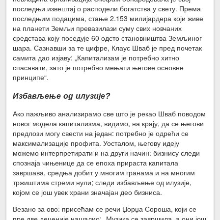
последњи извештај о расподели богатства у свету. Према
последњим подацима, стање 2.153 милијардера који живе
на планети Земљи превазилази суму свих новчаних
средстава коју поседује 60 одсто становништва Земљиног
шара. Сазнавши за те цифре, Клаус Шваб је пред почетак
самита дао изјаву: „Капитализам је потребно хитно
спасавати, зато је потребно мењати његове основне
принципе“.
Избављење од илузије?
Ако пажљиво анализирамо све што је рекао Шваб поводом
новог модела капитализма, видимо, на крају, да се његови
предлози могу свести на један: потребно је одрећи се
максимализације профита. Уосталом, његову идеју
можемо интерпретирати и на други начин: бизнису следи
спознаја чињенице да се епоха прираста капитала
завршава, средња добит у многим гранама и на многим
тржиштима стреми нули; следи избављење од илузије,
којом се још увек храни значајан део бизниса.
Везано за ово: присећам се речи Џорџа Сороша, који се
пре две деценије нашалио: „Музика се завршила, а они још