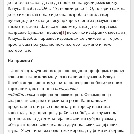
је питао за савет да ли да преведе на руски језик књигу
Клауса Шваба „COVID-19, велики ресет“. Одговорио сам да
је велико питање да ли је она потребна читалачкој
публици, јер читаоци нису припремљени за разумевање
таквих текстова. Зато сам, ако могу тако да се изразим,
направио буквалан превод
[1]
неколико изабраних места из
Клауса Шваба, наравно, изражавам се сликовито. То јест,
просто сам протумачио неке његове термине и неке
његове тезе.
На пример?
– Једна од кључних теза је неопходност преформатирања
класичног капитализма у такозвани инклузивни. Клаус
Шваб као да хипнотизује читаоца савршено бесмисленим
терминима, зато што је
инклузивни
капитализам
својеврстан оксиморон. Оксиморон је
спајање неспојивих термина и речи. Капитализам
представља стицање профита у интересу власника
капитала, то је принцип „граби за себе“, а инклузивност
претпоставља да компанија, власнички субјект узима у
обзир интересе свих чланова друштва, свих социјалних
група. У суштини, иза овог оксиморона, еуфемизма скрива