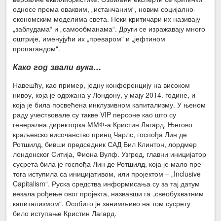
односе према оваквим, „истанчаним“, новим социјално-
економским моделима света. Неки критичари их називају
„заблудама“ и „самообманама“. Други се изражавају много
оштрије, именујући их „преваром“ и „јефтином
пропагандом“.
Како год звали вука…
Навешћу, као пример, једну конференцију на високом
нивоу, која је одржана у Лондону, у мају 2014. године, и
која је била посвећена инклузивном капитализму. У њеном
раду учествовале су такве VIP персоне као што су
генерална директорка ММФ-а Кристин Лагард, Његово
краљевско височанство принц Чарлс, госпођа Лин де
Ротшилд, бивши председник САД Бил Клинтон, лордмер
лондонског Ситија, Фиона Вулф. Узгред, главни иницијатор
сусрета била је госпођа Лин де Ротшилд, која је мало пре
тога иступила са иницијативом, или пројектом – „Inclusive
Capitalism“. Руска средства информисања су за тај датум
везала рођење овог пројекта, назвавши га „свеобухватним
капитализмом“. Особито је занимљиво на том сусрету
било иступање Кристин Лагард.