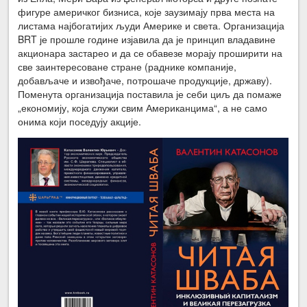
фигуре америчког бизниса, које заузимају прва места на
листама најбогатијих људи Америке и света. Организација
BRT је прошле године изјавила да је принцип владавине
акционара застарео и да се обавезе морају проширити на
све заинтересоване стране (раднике компаније,
добављаче и извођаче, потрошаче продукције, државу).
Поменута организација поставила је себи циљ да помаже
„економију, која служи свим Американцима“, а не само
онима који поседују акције.