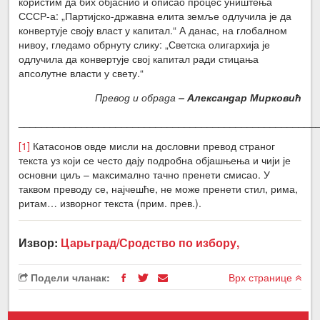
користим да бих објаснио и описао процес уништења
СССР-а: „Партијско-државна елита земље одлучила је да
конвертује своју власт у капитал.“ А данас, на глобалном
нивоу, гледамо обрнуту слику: „Светска олигархија је
одлучила да конвертује свој капитал ради стицања
апсолутне власти у свету.“
Превод и обрада
– Александар Мирковић
____________________________________________________
[1]
Катасонов овде мисли на дословни превод страног
текста уз који се често дају подробна објашњења и чији је
основни циљ – максимално тачно пренети смисао. У
таквом преводу се, најчешће, не може пренети стил, рима,
ритам… изворног текста (прим. прев.).
Извор:
Царьград/Сродство по избору,
Подели чланак:
Врх странице