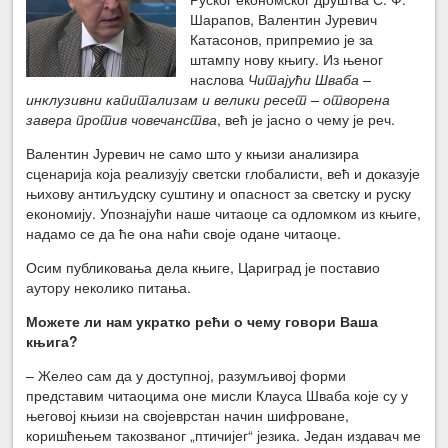
Шарапов, Валентин Јуревич
Катасонов, припремио је за
штампу нову књигу. Из њеног
наслова
Читајући Шваба –
инклузивни капитализам и велики ресет – отворена
завера против човечанства
, већ је јасно о чему је реч.
Валентин Јуревич не само што у књизи анализира
сценарија која реализују светски глобалисти, већ и доказује
њихову антиљудску суштину и опасност за светску и руску
економију. Упознајући наше читаоце са одломком из књиге,
надамо се да ће она наћи своје одане читаоце.
Осим публиковања дела књиге, Цариград је поставио
аутору неколико питања.
Можете ли нам укратко рећи о чему говори Ваша
књига?
– Желео сам да у доступној, разумљивој форми
представим читаоцима оне мисли Клауса Шваба које су у
његовој књизи на својеврстан начин шифроване,
коришћењем такозваног „птичијег“ језика. Један издавач ме