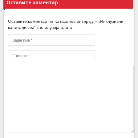
Оставите коментар
Оставите коментар на Катасонов интервју – „Инклузивни
капитализам“ као илузија елита