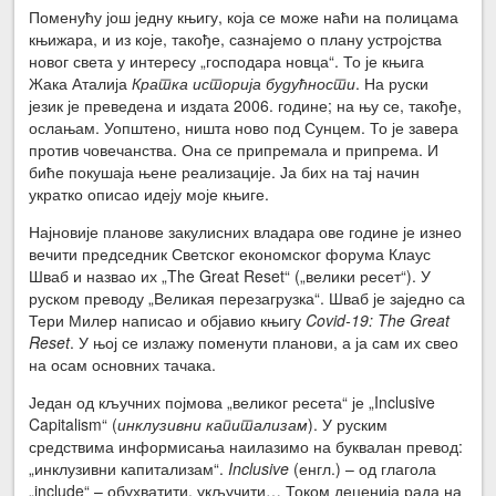
Поменућу још једну књигу, која се може наћи на полицама
књижара, и из које, такође, сазнајемо о плану устројства
новог света у интересу „господара новца“. То је књига
Жака Аталија
Кратка историја будућности
. На руски
језик је преведена и издата 2006. године; на њу се, такође,
ослањам. Уопштено, ништа ново под Сунцем. То је завера
против човечанства. Она се припремала и припрема. И
биће покушаја њене реализације. Ја бих на тај начин
укратко описао идеју моје књиге.
Најновије планове закулисних владара ове године је изнео
вечити председник Светског економског форума Клаус
Шваб и назвао их „The Great Reset“ („велики ресет“). У
руском преводу „Великая перезагрузка“. Шваб је заједно са
Тери Милер написао и објавио књигу
Covid-19: The Great
Reset
. У њој се излажу поменути планови, а ја сам их свео
на осам основних тачака.
Један од кључних појмова „великог ресета“ је „Inclusive
Capitalism“ (
инклузивни капитализам
). У руским
средствима информисања наилазимо на буквалан превод:
„инклузивни капитализам“.
Inclusive
(енгл.) – од глагола
„include“ – обухватити, укључити… Током деценија рада на