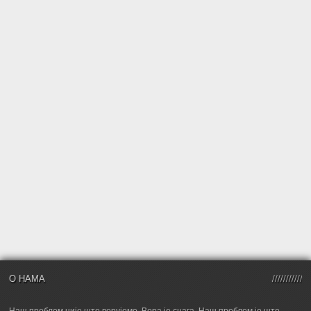
О НАМА
Наш проблем није што верујемо. Вера је снага. Наш проблем је што