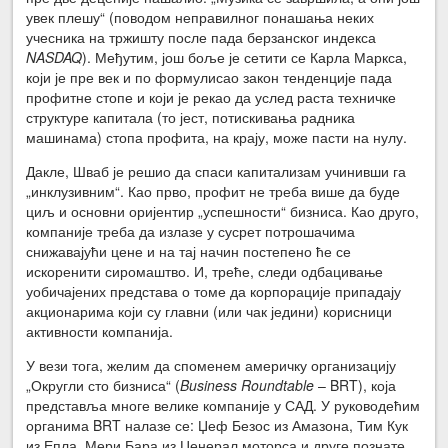
увек плешу“ (поводом неправилног понашања неких
учесника на тржишту после пада берзанског индекса
NASDAQ
). Међутим, још боље је сетити се Карла Маркса,
који је пре век и по формулисао закон тенденције пада
профитне стопе и који је рекао да услед раста техничке
структуре капитала (то јест, потискивања радника
машинама) стопа профита, на крају, може пасти на нулу.
Дакле, Шваб је решио да спаси капитализам учинивши га
„инклузивним“. Као прво, профит не треба више да буде
циљ и основни оријентир „успешности“ бизниса. Као друго,
компаније треба да излазе у сусрет потрошачима
снижавајући цене и на тај начин постепено ће се
искоренити сиромаштво. И, треће, следи одбацивање
уобичајених представа о томе да корпорације припадају
акционарима који су главни (или чак једини) корисници
активности компанија.
У вези тога, желим да споменем америчку организацију
„Округли сто бизниса“ (
Business Roundtable
– BRT), која
представља многе велике компаније у САД. У руководећим
органима BRT налазе се: Џеф Безос из Амазона, Тим Кук
из Епла, Мери Бара из Џенерал моторса и друге познате