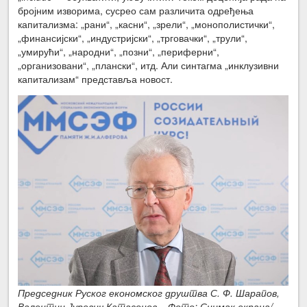
бројним изворима, сусрео сам различита одређења
капитализма: „рани“, „касни“, „зрели“, „монополистички“,
„финансијски“, „индустријски“, „трговачки“, „трули“,
„умирући“, „народни“, „позни“, „периферни“,
„организовани“, „плански“, итд. Али синтагма „инклузивни
капитализам“ представља новост.
Председник Руског економског друштва С. Ф. Шарапов,
Валентин Јуревич Катасонов – Фото: Снимак екрана/