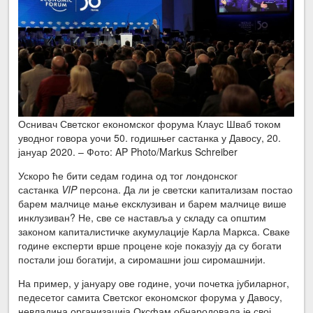
Оснивач Светског економског форума Клаус Шваб током
уводног говора уочи 50. годишњег састанка у Давосу, 20.
јануар 2020. – Фото: AP Photo/Markus Schreiber
Ускоро ће бити седам година од тог лондонског
састанка
VIP
персона. Да ли је светски капитализам постао
барем малчице мање ексклузиван и барем малчице више
инклузиван? Не, све се наставља у складу са општим
законом капиталистичке акумулације Карла Маркса. Сваке
године експерти врше процене које показују да су богати
постали још богатији, а сиромашни још сиромашнији.
На пример, у јануару ове године, уочи почетка јубиларног,
педесетог самита Светског економског форума у Давосу,
невладина организација Оксфам обнародовала је свој