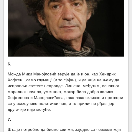
6.
Можда Мики Манојловић верује да је и он, као Хендрик
Хофген, „само глумац“ (и то сјајан), и да није на њему да
исправља светске неправде. Лишена, међутим, основног
моралног начела, уметност, макар била добра колико
Хофгенова и Манојловићева, тако лако склизне и претвори
се у искључиво политички чин, и то прилично рђав, јер
другачије није могуће.
7.
Шта је потребно да бисмо сви ми, заједно са човеком који