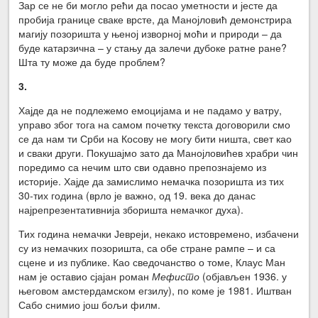
Зар се не би могло рећи да посао уметности и јесте да
пробија границе сваке врсте, да Манојловић демонстрира
магију позоришта у њеној изворној моћи и природи – да
буде катарзична – у стању да залечи дубоке ратне ране?
Шта ту може да буде проблем?
3.
Хајде да не подлежемо емоцијама и не падамо у ватру,
управо због тога на самом почетку текста договорили смо
се да нам ти Срби на Косову не могу бити ништа, свет као
и сваки други. Покушајмо зато да Манојловићев храбри чин
поредимо са нечим што сви одавно препознајемо из
историје. Хајде да замислимо немачка позоришта из тих
30-тих година (врло је важно, од 19. века до данас
најрепрезентативнија зборишта немачког духа).
Тих година немачки Јевреји, некако истовремено, избачени
су из немачких позоришта, са обе стране рампе – и са
сцене и из публике. Као сведочанство о томе, Клаус Ман
нам је оставио сјајан роман
Мефисто
(објављен 1936. у
његовом амстердамском егзилу), по коме је 1981. Иштван
Сабо снимио још бољи филм.