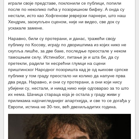
играли своје представе, поклонили се публици, попили
после по неколико пића у позоришном бифеу. А онда су
нестали, исто као Хофгенови јеврејски парнери, што наш
Хендрик, заокупљен сценом, није ни видео, све док су
ускакале замене.
Наравно, били су протерани, и данас, тражећи своју
публику по Косову, играју по двориштима из којих нико не
скупља лишће, за две баке, последње преостале у неком
тамошњем селу. Истинабог, питање је и шта би, да су
претекли, радили ти несрећни глумци на сцени
приштинског Народног позоришта кад је од њихове српске
публике у том граду преостало ни колико да напуне прва
два реда. Наравно, и они су протерани, а они који нису
убијени су, нестали, и никад нико није одговарао за то што
их нема. Шачица стараца која је остала у граду живи у
приликама најочигледнијег апартхејда, и све то се догађа у
Европи, истина не 30-тих, већ двехиљадитих година.