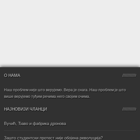
О НАМА
Наш проблем није што верујемо. Вера је снага. Наш проблем је што
више верујемо туђим речима него својим очима.
НАЈНОВИЈИ ЧЛАНЦИ
Вучић, Ђаво и фабрика дронова
Зашто студентски протест није обојена револуција?