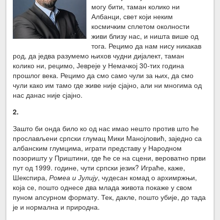
могу бити, таман колико ни
Албанци, свет који неким
космичким сплетом околности
живи близу нас, и ништа више од
тога. Рецимо да нам нису никакав
род, да једва разумемо њихов чудни дијалект, таман
колико ни, рецимо, Јевреје у Немачкој 30-тих година
прошлог века. Рецимо да смо само чули за њих, да смо
чули како им тамо где живе није сјајно, али ни многима од
нас данас није сјајно.
2.
Зашто би онда било ко од нас имао нешто против што ће
прослављени српски глумац Мики Манојловић, заједно са
албанским глумцима, играти представу у Народном
позоришту у Приштини, где ће се на сцени, вероватно први
пут од 1999. године, чути српски језик? Играће, каже,
Шекспира,
Ромеа и Јулију
, чудесан комад о архимржњи,
која се, пошто однесе два млада живота покаже у свом
пуном апсурном формату. Тек, дакле, пошто убије, до тада
је и нормална и природна.