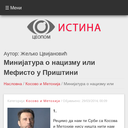
☰ Мени
Аутор:
Жељко Цвијановић
Минијатура о нацизму или
Мефисто у Приштини
Насловна
/
Косово и Метохија
/
Минијатура о нацизму или
Мефисто у Приштини
Категорија:
Косово и Метохија
/
Објављено: 29/03/2014, 00:09
←Претходна вест
Следећа вест →
1.
Рецимо да нам ти Срби са Косова
и Метохије нису ништа нити нам