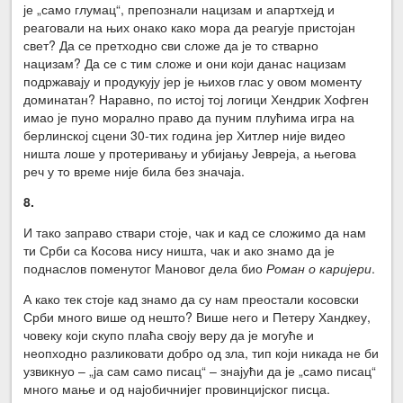
је „само глумац“, препознали нацизам и апартхејд и
реаговали на њих онако како мора да реагује пристојан
свет? Да се претходно сви сложе да је то стварно
нацизам? Да се с тим сложе и они који данас нацизам
подржавају и продукују јер је њихов глас у овом моменту
доминатан? Наравно, по истој тој логици Хендрик Хофген
имао је пуно морално право да пуним плућима игра на
берлинској сцени 30-тих година јер Хитлер није видео
ништа лоше у протеривању и убијању Јевреја, а његова
реч у то време није била без значаја.
8.
И тако заправо ствари стоје, чак и кад се сложимо да нам
ти Срби са Косова нису ништа, чак и ако знамо да је
поднаслов поменутог Мановог дела био
Роман о каријери
.
А како тек стоје кад знамо да су нам преостали косовски
Срби много више од нешто? Више него и Петеру Хандкеу,
човеку који скупо плаћа своју веру да је могуће и
неопходно разликовати добро од зла, тип који никада не би
узвикнуо – „ја сам само писац“ – знајући да је „само писац“
много мање и од најобичнијег провинцијског писца.