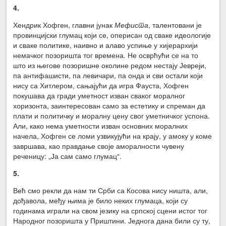
4.
Хендрик Хофген, главни јунак
Мефиста
, талентовани је
провинцијски глумац који се, оперисан од сваке идеологије
и сваке политике, наивно и алаво успиње у хијерархији
немачког позоришта тог времена. Не осврћући се на то
што из његове позоришне околине редом нестају Јевреји,
па антифашисти, па левичари, па онда и сви остали који
нису са Хитлером, сањајући да игра Фауста, Хофген
покушава да гради уметност изван сваког моралног
хоризонта, заинтересован само за естетику и спреман да
плати и политичку и моралну цену свог уметничког успона.
Али, како нема уметности изван основних моралних
начела, Хофген се ломи узвикујући на крају, у амоку у коме
завршава, као правдање своје аморалности чувену
реченицу: „Ја сам само глумац“.
5.
Већ смо рекли да нам ти Срби са Косова нису ништа, али,
дођавола, међу њима је било неких глумаца, који су
годинама играли на свом језику на српској сцени истог тог
Народног позоришта у Приштини. Једнога дана били су ту,