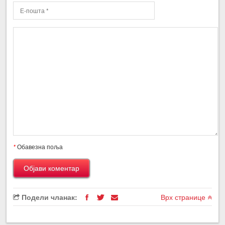
*
Обавезна поља
Подели чланак:
Врх странице