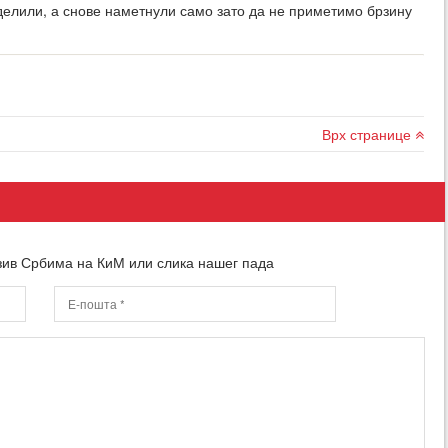
делили, а снове наметнули само зато да не приметимо брзину
Врх странице
зив Србима на КиМ или слика нашег пада