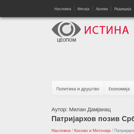
Насловна
Мисија
Архива
Редакција
Политика и друштво
Економија
Аутор:
Милан Дамјанац
Патријархов позив Ср
Насловна
/
Косово и Метохија
/
Патријарх