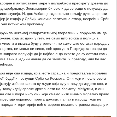
ародне и антиуставне мере у волшебном преокрету довела до
однарођавању. Злонамерни би рекли да се ради о покушају да
институција. И, док Албанци задовољно трљају руке, а српски
јер је издаја у Србији коначно легитимна ствар, несрећни Срби
у они истинском проблему.
зручила некаквој сепаратистичкој творевини и поручила им да
жаве, која их држи у гету, не само што војска и полиција
 животи и имања буду угрожени, не само што остатак народа у
а црква, ни мање ни више, већ кроз уста Патријарха говори да
м заправо поручује да је најбоље да схвате да су остали сами,
ма Тачија једини начин да се заштите. У преводу, или ће вас
нећемо.
вари није ова издаја, која јесте страшна и представља морално
већ будући поступци Срба са Космета. Они који и после овога
јкотују изборе заиста су људи који су у стању да издрже све, и
-такву идеју српске државности на Космету. Међутим, и они
 на ове изборе нису они које смемо нити имамо морално право
престаје лојалност према држави, па чак и народу, који не
 народа и територије већ отворено помаже страном освајачу и