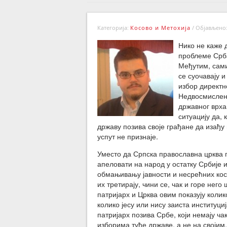
Категорија:
Косово и Метохија
/
Објављено: 
Нико не каже д
проблеме Срба
Међутим, сами
се суочавају и
избор директн
Недвосмислена
државног врха
ситуацију да, 
државу позива своје грађане да изађу 
успут не признаје.
Уместо да Српска православна црква 
апеловати на народ у остатку Србије и
обмањивању јавности и несрећних косм
их третирају, чини се, чак и горе нег
патријарх и Црква овим показују коли
колико јесу или нису заиста институци
патријарх позива Србе, који немају ча
изборима туђе државе, а не на својим