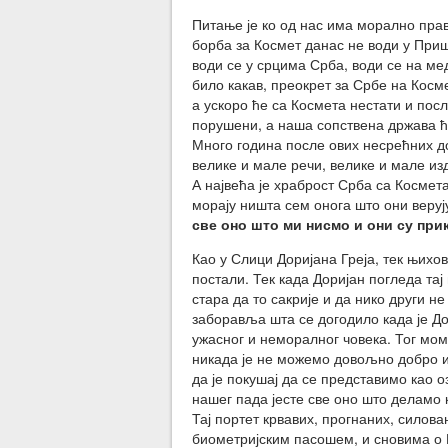
Питање је ко од нас има морално прав
борба за Космет данас не води у Приш
води се у срцима Срба, води се на мед
било какав, преокрет за Србе на Косме
а ускоро ће са Космета нестати и пос
порушени, а наша сопствена држава ће
Много година после ових несрећних до
велике и мале речи, велике и мале из
А највећа је храброст Срба са Космета
морају ништа сем онога што они веруј
све оно што ми нисмо и они су при
Као у Слици Доријана Греја, тек њихов
постали. Тек када Доријан погледа тај
стара да то сакрије и да нико други не
заборавља шта се догодило када је Дор
ужасног и неморалног човека. Тог моме
никада је не можемо довољно добро и 
да је покушај да се представимо као
нашег пада јесте све оно што деламо
Тај портет крвавих, прогнаних, силов
биометријским пасошем, и сновима о Ев