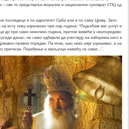
ави – све то представља морални и национални суноврат СПЦ од
е последице и по идентитет Срба али и по саму Цркву. Зато
на исту тему изречених пре пар година: “Подсећам вас успут и
нци до пре само неколико година, притом живећи у неупоредиво
седи данас, не само одбијали да учествују на изборима него и
 државно-правни поредак. Па ипак, њих нико није уцењивао, а на
ио притисак. Поређење и закључци намећу се сами…”.