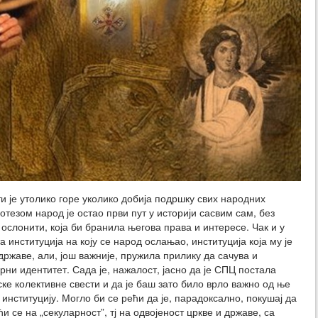
 је утолико горе уколико добија подршку свих народних
тезом народ је остао први пут у историји сасвим сам, без
о ослонити, која би бранила његова права и интересе. Чак и у
а институција на коју се народ ослањао, институција која му је
државе, али, још важније, пружила прилику да сачува и
рни идентитет. Сада је, нажалост, јасно да је СПЦ постала
е колективне свести и да је баш зато било врло важно од ње
институцију. Могло би се рећи да је, парадоксално, покушај да
и се на „секуларност”, тј на одвојеност цркве и државе, са