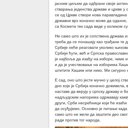
јасним циљем да одбрани своје антин
стварања јединства државе и цркве у 
се од Цркве створи нова паравладина 
државни врх коначно може да одахне, 
са Космета тек сада виде у коликом с
Не само што их је сопствена држава и
треба да се понашају као грађани те др
Србије неће реаговати уколико њихови
Србији ћути, већ и Српска православн
је најбоље да изађу на изборе, чиме и
и да је учествовање на изборима Хаши
штитити Хашим или нико. Ми сигурно 
Е сад, оно што јесте мучно у целој ст
дно које је Србија коначно доживела, 
наставе да верују у српску државу и бо
надљудским напорима одржавају какву
други, Срби несрећници који ће изаћи
да осуђујемо. Основно је питање када 
само што не жели да заштити део свог
ради против тог народа.