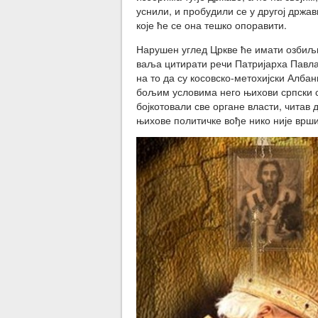
уснили, и пробудили се у другој држ
које ће се она тешко опоравити.
Нарушен углед Цркве ће имати озбиљн
ваља цитирати речи Патријарха Павла 
на то да су косовско-метохијски Алба
бољим условима него њихови српски су
бојкотовали све органе власти, читав
њихове политичке вође нико није врш