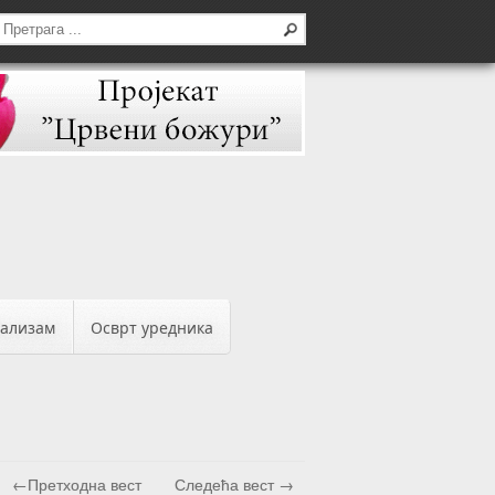
бализам
Осврт уредника
←Претходна вест
Следећа вест →