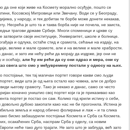
о да оне који живе на Космету морално осуђује, пошто се
тини, Косовској Митровици или Звечану. Води се у Београду,
ијима, у народу, и тек добитак те борбе може донети некакав,
ту. Несрећа је што та и таква борба није ни почела, не заиста,
ледњи трагови државе Србије. Многи споменици и цркве су
 затворити своје институције, Универзитет, школе и болнице.
гађаја и одлука, остаће стид и срамота, сећање на издају, на
даје, велике и мале срамоте, али и на велике и мале храбрости.
 данас, и зато им нећу рећи да морају да издрже, јер они не
у и осећају,
али ћу им рећи да су они одраз и мера, они су
каз свега што смо у међувремену постали у односу на њих.
о постојање, тек тај магичан портет говори какви смо људи
 портет, види шта је од њега остало као човека, али се добро
 види његову срамоту. Тако је некако и данас, само се често
ијан коначно уништио свој портет који га је приказивао као
нта портет је постао он сам. Колико год крили истину о себи,
довољно дубоко закопати како нас не би прогонила. Истина је
 озбиљна земља и народ обично фолирање и лаж – и та слика
 како бисмо забашурили постојање Космета и Срба са Космета.
аних, осакаћених Срба, наспрам Срба у оделу, са новим
ропи неће тако дуго трајати. Не зато што је заблуда, већ зато