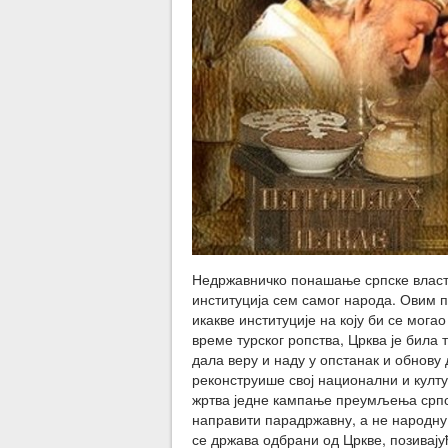
Недржавничко понашање српске власти
институција сем самог народа. Овим по
икакве институције на коју би се мога
време турског ропства, Црква је била т
дала веру и наду у опстанак и обнову 
реконструише свој национални и култу
жртва једне кампање преумљења српск
направити парадржавну, а не народну 
се држава одбрани од Цркве, позивајућ