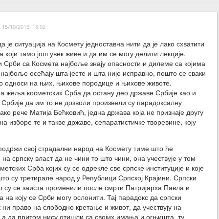
15/10/2013, 18:02
а је ситуација на Космету једноставна нити да је лако схватити
 који тамо још увек живе и да им се могу делити лекције.
 Срби са Космета најбоље знају опасности и дилеме са којима
 најбоље осећају шта јесте и шта није исправно, пошто се сваки
о односи на њих, њихове породице и њихове животе.
 жеља косметских Срба да остану део државе Србије као и
 Србије да им то не дозволи произвели су парадоксалну
како рече Матија Бећковић, једна држава која не признаје другу
на изборе те и такве државе, сепаратистичке творевине, коју
подржи свој страдални народ на Космету тиме што ће
 на српску власт да не чини то што чини, она учествује у том
етских Срба којих су се одрекле све српске институције и које
о што су третирале народ у Републици Српској Крајини. Српски
ко су се заиста променили после смрти Патријарха Павла и
ја на коју се Срби могу ослонити. Тај парадокс да српски
к ни право на слободно кретање и живот, да учествују на
, а да притом нису отишли са својих имања и огњишта, ту