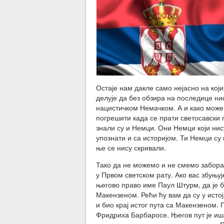
Остаје нам дакле само нејасно на кој
делује да без обзира на последице ни
нацистичком Немачком. А и како може
погрешити када се прати светосавски 
знали су и Немци. Они Немци који ни
упознати и са историјом. Ти Немци су
ње се нису скривали.
Тако да не можемо и не смемо заборав
у Првом светском рату. Ако вас збуњ
његово право име Паул Штурм, да је би
Макензеном. Рећи ћу вам да су у истој
и био крај истог пута са Макензеном. 
Фридриха Барбаросе. Његов пут је иша