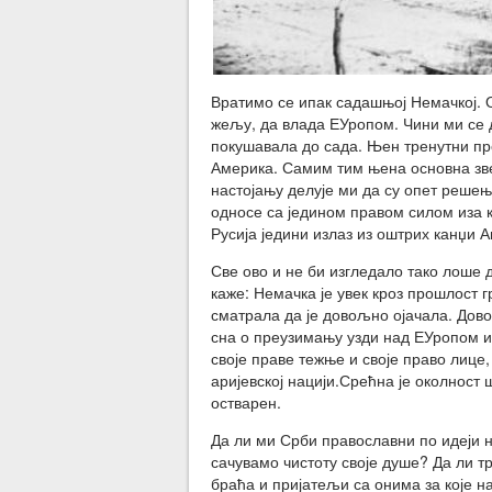
Вратимо се ипак садашњој Немачкој. О
жељу, да влада ЕУропом. Чини ми се д
покушавала до сада. Њен тренутни про
Америка. Самим тим њена основна звез
настојању делује ми да су опет реше
односе са једином правом силом иза ко
Русија једини излаз из оштрих канџи 
Све ово и не би изгледало тако лоше 
каже: Немачка је увек кроз прошлост 
сматрала да је довољно ојачала. Дов
сна о преузимању узди над ЕУропом и 
своје праве тежње и своје право лице
аријевској нацији.Срећна је околност 
остварен.
Да ли ми Срби православни по идеји н
сачувамо чистоту своје душе? Да ли т
браћа и пријатељи са онима за које на