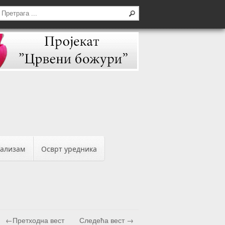
бализам
Осврт уредника
←Претходна вест
Следећа вест →