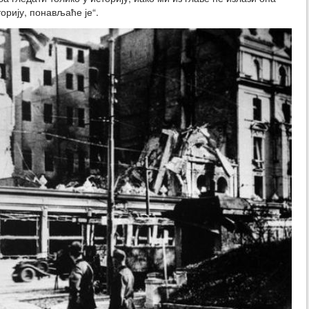
торију, понављаће је“.