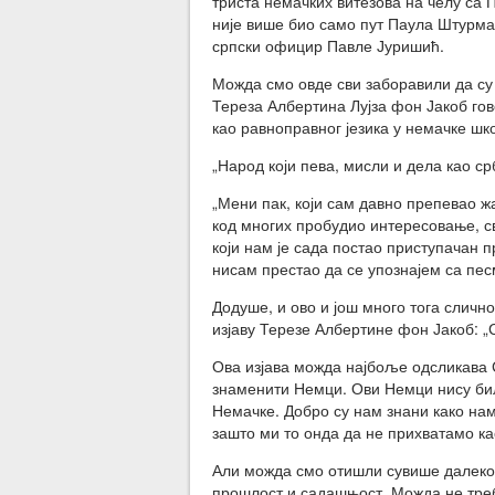
триста немачких витезова на челу са
није више био само пут Паула Штурма,
српски официр Павле Јуришић.
Можда смо овде сви заборавили да су
Тереза Албертина Лујза фон Јакоб гов
као равноправног језика у немачке шко
„Народ који пева, мисли и дела као с
„Мени пак, који сам давно препевао ж
код многих пробудио интересовање, сва
који нам је сада постао приступачан 
нисам престао да се упознајем са пес
Додуше, и ово и још много тога слично
изјаву Терезе Албертине фон Јакоб: „С
Ова изјава можда најбоље одсликава С
знаменити Немци. Ови Немци нису бил
Немачке. Добро су нам знани како нам
зашто ми то онда да не прихватамо ка
Али можда смо отишли сувише далеко у
прошлост и садашњост. Можда не треба