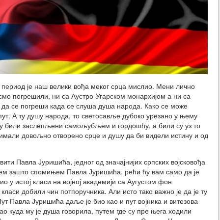
и период је наш велики вођа меког срца мислио. Мени лично
смо погрешили, ни са Аустро-Угарском монархијом а ни са
 да се погреши када се слуша душа народа. Како се може
пут. А ту душу народа, то светосавље дубоко урезано у њему
су били заслепљени самољубљем и гордошћу, а били су уз то
 имали довољно отворено срце и душу да би видели истину и од
ити Павла Јуришића, једног од значајнијих српских војсковођа
ујем зашто спомињем Павла Јуришића, рећи ћу вам само да је
о у истој класи на војној академији са Аугустом фон
 класи добили чин потпоручника. Али исто тако важно је да је ту
Пут Павла Јуришића даље је био као и пут војника и витезова
о куда му је душа говорила, путем где су пре њега ходили