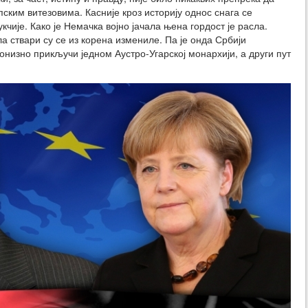
рпским витезовима. Касније кроз историју однос снага се
кчије. Како је Немачка војно јачала њена гордост је расла.
а ствари су се из корена измениле. Па је онда Србији
онизно прикључи једном Аустро-Угарској монархији, а други пут