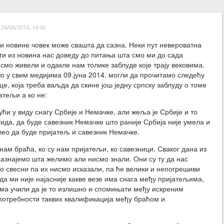
24/08/2014, 14:40
и новине човек може свашта да сазна. Неки пут невероватна
ти из новина нас доведу до питања шта смо ми до сада
 смо живели и одакле нам толике заблуде које трају вековима.
во у свим медијима 09.јуна 2014. могли да прочитамо следећу
це, која треба ваљда да скине још једну српску заблуду о томе
атељи а ко не:
ући у виду снагу Србије и Немачке, али жеља је Србије и то
тида, да буде савезник Немачке што раније Србија није умела и
лео да буде пријатељ и савезник Немачке.
 нам браћа, ко су нам пријатељи, ко савезници. Сваког дана из
азнајемо шта желимо али нисмо знали. Они су ту да нас
о свесни па их нисмо исказали, па ће велики и непогрешиви
да ми није најасније какве везе има снага међу пријатељима,
ма учили да је то излишно и спомињати међу искреним
епотребности таквих квалификација међу браћом и