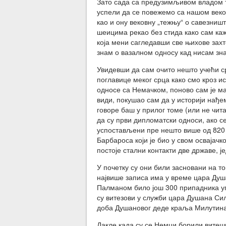
Зато сада са предузимљивом владом т
успели да се повежемо са нашом веко
као и ону вековну „тежњу“ о савезништ
шеицима рекао без стида како сам каж
која мени сагледавши све њихове захте
знам о вазалном односу кад нисам зна
Увидевши да сам очито нешто учећи с
поглавице меког срца како смо кроз и
односе са Немачком, поново сам је ма
види, покушао сам да у историји нађе
говоре баш у прилог томе (или не чита
да су први дипломатски односи, ако се
успостављени пре нешто више од 820 
Барбароса који је био у свом освајач
постоје стални контакти две државе, ј
У почетку су они били засновани на т
највише записа има у време цара Душа
Палманом било још 300 припадника уг
су витезови у служби цара Душана Силн
доба Душановог деде краља Милутина
Дакле када су се Немци борили витешки