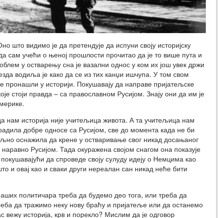
но што видимо је да претендује да испуни своју историјску
а сам учећи о њеној прошлости прочитао да је то више пута и
блем у остварењу сна је вазални однос у ком их још увек држи
да водиља је како да се из тих канџи ишчупа. У том свом
ње пронашли у историји. Покушавају да направе пријатељске
је стоји правда – са православном Русијом. Знају они да им је
Америке.
да нам историја није учитељица живота. А та учитељица нам
градила добре односе са Русијом, све до момента када не би
ољно оснажила да крене у остваривање свог никад досањаног
наравно Русијом. Тада окуражена својом снагом она показује
, покушавајући да спроведе своју сулуду идеју о Немцима као
што и овај као и сваки други нереалан сан никад неће бити
аших политичара треба да будемо део тога, или треба да
реба да тражимо неку нову браћу и пријатеље или да останемо
с вежу историја, крв и порекло? Мислим да је одговор