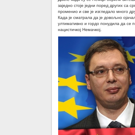
заједно стоје једни поред других са с
променио и све је изгледало много дру
Када је сматрала да је довољно ојачал
ултимативно и гордо понудила да се п
нацистичкој Немачкој.