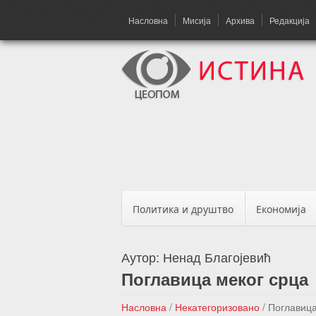
Насловна
Мисија
Архива
Редакција
Политика и друштво
Економија
Аутор:
Ненад Благојевић
Поглавица меког срца
Насловна
/
Некатегоризовано
/
Поглавица