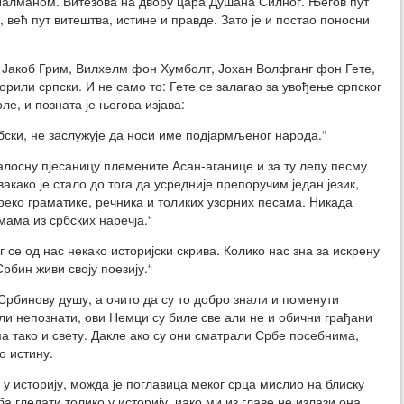
 Палманом. Витезова на двору цара Душана Силног. Његов пут
 већ пут витештва, истине и правде. Зато је и постао поносни
 Јакоб Грим, Вилхелм фон Хумболт, Јохан Волфганг фон Гете,
орили српски. И не само то: Гете се залагао за увођење српског
ле, и позната је његова изјава:
рбски, не заслужује да носи име подјармљеног народа.“
алосну пјесаницу племените Асан-аганице и за ту лепу песму
како је стало до тога да усредније препоручим један језик,
преко граматике, речника и толиких узорних песама. Никада
мама из србских наречја.“
г се од нас некако историјски скрива. Колико нас зна за искрену
рбин живи своју поезију.“
рбинову душу, а очито да су то добро знали и поменути
и непознати, ови Немци су биле све али не и обични грађани
а тако и свету. Дакле ако су они сматрали Србе посебнима,
о истину.
 историју, можда је поглавица меког срца мислио на блиску
 гледати толико у историју, иако ми из главе не излази она