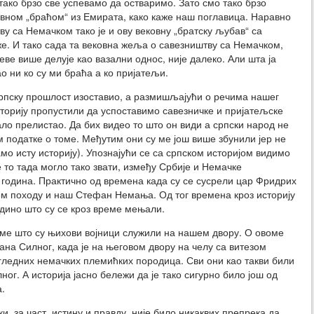
ако брзо све успевамо да остваримо. Зато смо тако брзо
вном „браћом“ из Емирата, како каже наш поглавица. Наравно
ву са Немачком тако је и ову вековну „братску љубав“ са
е. И тако сада та вековна жеља о савезништву са Немачком,
ве више делује као вазални однос, није далеко. Али шта ја
о ни ко су ми браћа а ко пријатељи.
рпску прошлост изоставио, а размишљајући о речима нашег
сторију пропустили да успоставимо савезничке и пријатељске
ло прелистао. Да бих видео то што он види а српски народ не
м податке о томе. Међутим они су ме још више збунили јер не
мо исту историју). Упознајући се са српском историјом видимо
 то тада могло тако звати, између Србије и Немачке
година. Практично од времена када су се сусрели цар Фридрих
ком походу и наш Стефан Немања. Од тог времена кроз историју
едино што су се кроз време мењали.
оме што су њихови војници служили на нашем двору. О овоме
на Силног, када је на његовом двору на челу са витезом
ледних немачких племићких породица. Сви они као такви били
ог. А историја јасно бележи да је тако сигурно било још од
.
, за част, истину и правду, није било никаквих препрека да