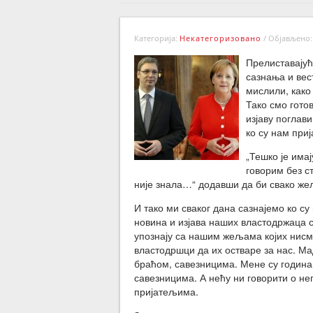
Категорија:
Некатегоризовано
/
Објављено: 
Прелиставајућ
сазнања и вес
мислили, како
Тако смо гото
изјаву поглави
ко су нам приј
„Тешко је имај
говорим без с
није знала…“ додавши да би свако же
И тако ми сваког дана сазнајемо ко су
новина и изјава наших властодржаца с
упознају са нашим жељама којих нисм
властодршци да их остваре за нас. Ма
браћом, савезницима. Мене су година
савезницима. А нећу ни говорити о н
пријатељима.