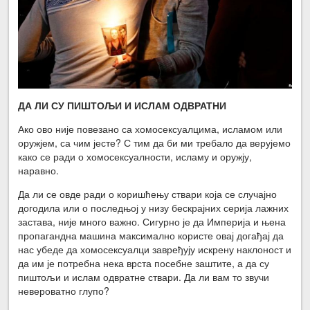
ДА ЛИ СУ ПИШТОЉИ И ИСЛАМ ОДВРАТНИ
Ако ово није повезано са хомосексуалцима, исламом или
оружјем, са чим јесте? С тим да би ми требало да верујемо
како се ради о хомосексуалности, исламу и оружју,
наравно.
Да ли се овде ради о коришћењу ствари која се случајно
догодила или о последњој у низу бескрајних серија лажних
застава, није много важно. Сигурно је да Империја и њена
пропагандна машина максимално користе овај догађај да
нас убеде да хомосексуалци завређују искрену наклоност и
да им је потребна нека врста посебне заштите, а да су
пиштољи и ислам одвратне ствари. Да ли вам то звучи
невероватно глупо?