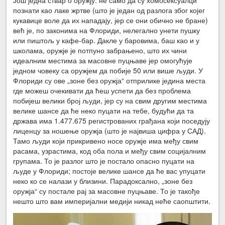
Још једна ствар о оружју: не само да су хомосексуалци
познати као лаке жртве (што је један од разлога због којег
кукавице воле да их нападају, јер се они обично не бране)
већ је, по законима на Флориди, нелегално унети пушку
или пиштољ у кафе-бар. Дакле у баровима, баш као и у
школама, оружје је потпуно забрањено, што их чини
идеалним местима за масовне пуцњаве јер омогућује
једном човеку са оружјем да побије 50 или више људи. У
Флориди су ове „зоне без оружја“ отприлике једина места
где можеш очекивати да ћеш успети да без проблема
побијеш велики број људи, јер су на свим другим местима
велике шансе да ће неко пуцати на тебе, будући да та
држава има 1.477.675 регистрованих грађана који поседују
лиценцу за ношење оружја (што је највиша цифра у САД).
Тамо људи који прикривено носе оружје има међу свим
расама, узрастима, код оба пола и међу свим социјалним
групама. То је разлог што је постало опасно пуцати на
људе у Флориди; постоје велике шансе да ће вас упуцати
неко ко се налази у близини. Парадоксално, „зоне без
оружја“ су постале рај за масовне пуцњаве. То је такође
нешто што вам империјални медији никад неће саопштити.