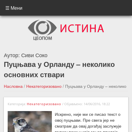
☰ Мени
Аутор:
Сиви Соко
Пуцњава у Орланду – неколико
основних ствари
Насловна
/
Некатегоризовано
/
Пуцњава у Орланду – неколико
основних ствари
Категорија:
Некатегоризовано
/
Објављено: 14/06/2016, 18:22
←Претходна вест
Следећа вест →
Искрено, није ми се писао текст о
овој пуцњави. Пре свега јер не
сматрам да овај догађај заслужује
толику пажњу која му се придаје.