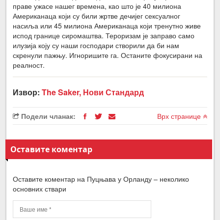
праве ужасе нашег времена, као што је 40 милиона
Американаца који су били жртве дечијег сексуалног
насиља или 45 милиона Американаца који тренутно живе
испод границе сиромаштва. Тероризам је заправо само
илузија коју су наши господари створили да би нам
скренули пажњу. Игноришите га. Останите фокусирани на
реалност.
Извор:
The Saker, Нови Стандард
Подели чланак:
Врх странице
Оставите коментар
Оставите коментар на Пуцњава у Орланду – неколико
основних ствари