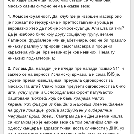
масакр савим сигурно нема никакве везе:
1. Хомосексуалност.
Да, клуб где је извршен масакр био
је познаат по геј-журкама и претпостављени убица је
вероватно хтео да побије хомосексуалце. Али шта са тим?
Да је изабрао било коју другу социјалну групу, вегане,
Латиносе, фудбалере или дијабетичаре, ово не би правило
никакву разлику у природи самог масакра и процени
карактера убице. Крв невиних је крв невиних. Нема ту
никаквих подкатегорија;
2. Ислам.
Да, нападач је изгледа пре напада позвао 911 и
заклео се на верност Исламској држави, а и сама ISIS је,
судећи према извештајима, преузела одговорност за
масакр. Па шта? Свако може преузети одговорност за било
шта, укључујући и Ослободилачки фронт патуљастих
баштована
(покрет који се бави крађама малих
керамичких фигура из башти и њиховим премештањем
на друге локације, доста заступљен у либералним
медијима; прим. прев.)
. Сматрам да ни Даеш нема ништа
са исламом јер је њихова веза са том религијом слична
односу канцера и здравог ткива: доста сличности у ДНК, уз
неке апсолутно суштинске разлике које их чине смртним