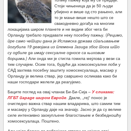
Стоји чињеница да је 50 људи
убијено и више од сто рањено, али
то је мање-више нешто што се
свакодневно догађа на многим
локацијама широм планете и не видим због чега би
Орланду требало придавати неку посебну пажњу. (
Рецимо,
пре само четири дана је Исламска држава спаљивањем
погубила 19 девојака из племена Јазида због тога што
су одбиле да имају сексуалне односе са њиховим
борцима.)
Али онда ми је стигла гомила мејлова у вези са
тим случајем. Осим тога, будући да хомосексуални лоби у
САД захтева посебну заштиту хомосексуалаца, масакр у
Орланду је велика ствар, јер савршено осликава како би
наши господари желели да реагујемо.
Баците поглед на овај чланак Би-Би-Сија –
У сликама:
ЛГБТ параде широм Европе
.
Дакле, „геј“ понос је
очигледно важна ствар нашим владарима, што самим тим
и масакру у Орланду даје на значају. Јасно је да су велике
силе интензивно заокупљене благостањем и безбедношћу
хомосексуалаца. Поштено.
Али хајде барем да побројимо ствари са којима овај