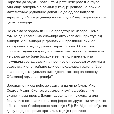
Наравно да звучи – зато што и јесте невероватно глупо.
Али овде говоримо о земљи у којој је решавање обичне
математичке једначине довољно да од вас направи
терористу. Стога је „невероватно глупо“ најпрецизнији опис
целе ситуације.
Не смемо заборавити ни на предстојеће изборе. Нема
сумње да Трамп има снажнији антиисламски приступ од
Хилари. Али Хилари је фанатични противник личног
наоружања и њу подржава Барак Обама. Осим тога,
прошле године се догодило много масовних пуцњава које
не само да су биле бизарне већ је политичка елита
покушала све да свали на прописе о поседовању оружја и
разоружа и оне грађане који се придржавају закона. Зар
ова последња пуцњава није дошла као кец на десетку
Обаминој администрацији?
Вероватно никад нећемо сазнати да ли је Омар Мир
Седиљ Матин био тек „усамљени вук“ са озбиљним
симпатијама према Даешу, асоцијални психопата или
брижљиво неговани производ једне од друге три америчке
обавештано-безбедносне агенције (Еф-Би-Ај је већ објавио
да су га једно време пратили), који је прецизно