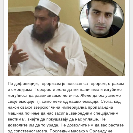
По дефиницији, тероризам је повезан са терором, страхом
и емоцијама. Терористи желе да ми паничимо и изгубимо
могућност да размишљамо логично. Желе да ослушнемо
своје емоције, тј. само неке од наших емоција. Стога, кад
након сваког зверског чина империјална пропагандна
машина почиње да нас засипа „ванредним специјалним
вестима“, знајте да покушавају да нас уплаше. Не
дозволите им да то ураде. Не дозволите им да вас раставе
од сопственог мозга. Последњи масакр у Орланду не