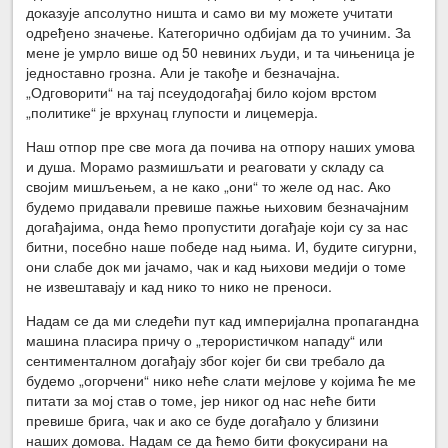
доказује апсолутно ништа и само ви му можете учитати
одређено значење. Категорично одбијам да то учиним. За
мене је умрло више од 50 невиних људи, и та чињеница је
једноставно грозна. Али је такође и безначајна.
„Одговорити“ на тај псеудодогађај било којом врстом
„политике“ је врхунац глупости и лицемерја.
Наш отпор пре све мога да почива на отпору наших умова
и душа. Морамо размишљати и реаговати у складу са
својим мишљењем, а не како „они“ то желе од нас. Ако
будемо придавали превише пажње њиховим безначајним
догађајима, онда ћемо пропустити догађаје који су за нас
битни, посебно наше победе над њима. И, будите сигурни,
они слабе док ми јачамо, чак и кад њихови медији о томе
не извештавају и кад нико то нико не преноси.
Надам се да ми следећи пут кад империјална пропагандна
машина пласира причу о „терористичком нападу“ или
сентименталном догађају због којег би сви требало да
будемо „огорчени“ нико неће слати мејлове у којима ће ме
питати за мој став о томе, јер никог од нас неће бити
превише брига, чак и ако се буде догађало у близини
наших домова. Надам се да ћемо бити фокусирани на