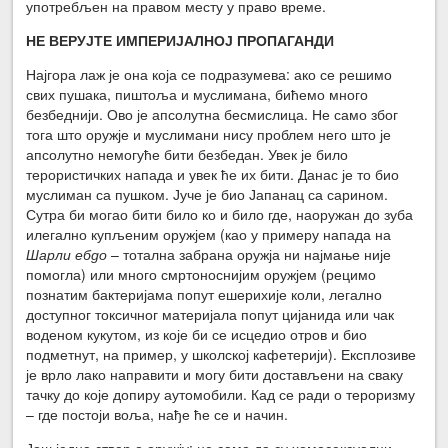
употребљен на правом месту у право време.
НЕ ВЕРУЈТЕ ИМПЕРИЈАЛНОЈ ПРОПАГАНДИ
Најгора лаж је она која се подразумева: ако се решимо
свих пушака, пиштоља и муслимана, бићемо много
безбеднији. Ово је апсолутна бесмислица. Не само због
тога што оружје и муслимани нису проблем него што је
апсолутно немогуће бити безбедан. Увек је било
терористичких напада и увек ће их бити. Данас је то био
муслиман са пушком. Јуче је био Јапанац са сарином.
Сутра би могао бити било ко и било где, наоружан до зуба
илегално купљеним оружјем (као у примеру напада на
Шарли ебдо
– тотална забрана оружја ни најмање није
помогла) или много смртоноснијим оружјем (рецимо
познатим бактеријама попут ешерихије коли, легално
доступног токсичног материјала попут цијанида или чак
воденом кукутом, из које би се исцедио отров и био
подметнут, на пример, у школској кафетерији). Експлозиве
је врло лако направити и могу бити достављени на сваку
тачку до које допиру аутомобили. Кад се ради о тероризму
– где постоји воља, нађе ће се и начин.