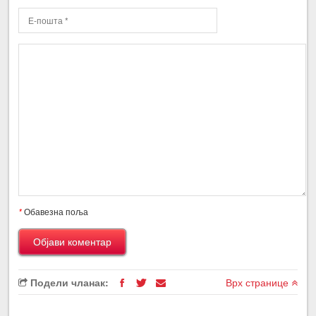
*
Обавезна поља
Подели чланак:
Врх странице