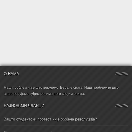
О НАМА
Наш проблем није што верујемо. Вера је снага. Наш проблем је што
више верујемо туђим речима него својим очима.
НАЈНОВИЈИ ЧЛАНЦИ
Зашто студентски протест није обојена револуција?