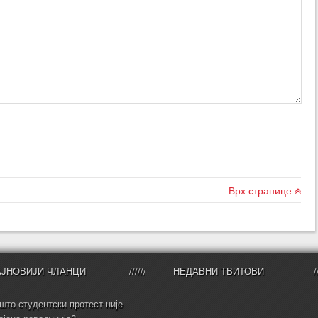
Врх странице
АЈНОВИЈИ ЧЛАНЦИ
НЕДАВНИ ТВИТОВИ
што студентски протест није