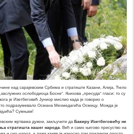
лочине над сарајевским Србима и стратиште Казани, Алија, Ћело
„заслужних ослободиоца Босне“. Њихова „пресуда“ гласи: то су
кога је Изетбеговић Јуниор мислио када је говорио о
е то подразумевало Османа Мехмедагића Осмицу. Можда је
лајџића? Сумњам!
ајевским жртвама дужни, закључити да
Бакиру Изетбеговићу не
ња стратишта нашег народа
. Већ и само његово присуство на
а и цио народ, а лажи какве је износио том приликом просто