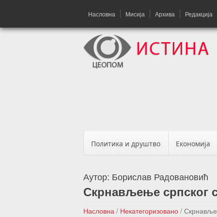
Насловна
Мисија
Архива
Редакција
Политика и друштво
Економија
Аутор:
Борислав Радовановић
Скрнављење српског 
Насловна
/
Некатегоризовано
/
Скрнавље