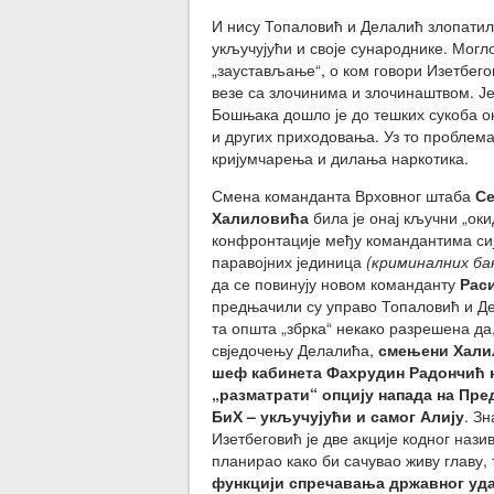
И нису Топаловић и Делалић злопатили
укључујући и своје сународнике. Могло
„заустављање“, о ком говори Изетбего
везе са злочинима и злочинаштвом. Је
Бошњака дошло је до тешких сукоба о
и других приходовања. Уз то проблема
кријумчарења и дилања наркотика.
Смена команданта Врховног штаба
С
Халиловића
била је онај кључни „оки
конфронтације међу командантима сиј
паравојних јединица
(криминалних ба
да се повинују новом команданту
Рас
предњачили су управо Топаловић и Д
та општа „збрка“ некако разрешена да
свједочењу Делалића,
смењени Хали
шеф кабинета Фахрудин Радончић 
„разматрати“ опцију напада на Пр
БиХ – укључујући и самог Алију
. Зн
Изетбеговић је две акције кодног нази
планирао како би сачувао живу главу, 
функцији спречавања државног уда