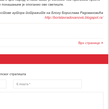
м понашањем је опоганио ово светиште.
стове аутора потражите на Блогу Борислава Радовановића
http://borislavradovanovic.blogspot.rs/
Врх странице
пског стратишта