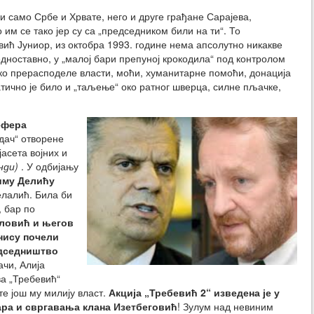
 само Србе и Хрвате, него и друге грађане Сарајева,
 им се тако јер су са „председником били на ти“. То
вић Јуниор, из октобра 1993. године нема апсолутно никакве
дноставно, у „малој бари препуној крокодила“ под контролом
ко прерасподеле власти, моћи, хуманитарне помоћи, донација
тично је било и „таљење“ око ратног шверца, силне пљачке,
ефера
дач“ отворене
асета војних и
нди)
. У одбијању
иму Делићу
елалић. Била би
, бар по
ловић и његов
нису почели
едседништво
ачи, Алија
ва „Требевић“
те још му милију власт.
Акција „Требевић 2“ изведена је у
ра и свргавања клана Изетбеговић
! Зулум над невиним