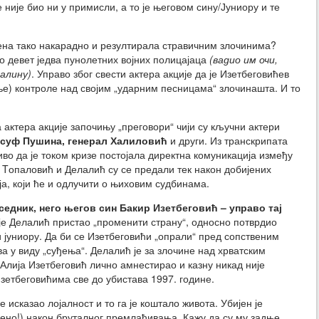
није био ни у примисли, а то је његовом сину/Јуниору и те
едена тако накарадно и резултирала стравичним злочинима?
 девет једва пунолетних војних полицајаца
(вадио им очи,
салину)
. Управо због свести актера акције да је Изетбеговићев
) контроле над својим „ударним песницама“ злочинашта. И то
актера акције започињу „преговори“ чији су кључни актери
усуф Пушина, генерал Халиловић
и други. Из транскрипата
иво да је током кризе постојала директна комуникација између
 Tопаловић и Делалић су се предали тек након добијених
ја, који ће и одлучити о њиховим судбинама.
едник, него његов син Бакир Изетбеговић – управо тај
 је Делалић пристао „променити страну“, односно потврдио
 јуниору. Да би се Изетбеговићи „опрали“ пред сопственим
а у виду „суђења“. Делалић је за злочине над хрватским
Алија Изетбеговић лично амнестирао и казну никад није
Изетбеговићима све до убистава 1997. године.
 исказао лојалност и то га је коштало живота. Убијен је
ђено!) након бруталног премлаћивања. Кажу да су му задње