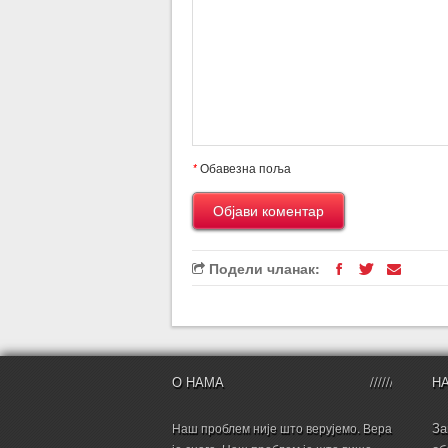
*
Обавезна поља
Подели чланак:
О НАМА
Н
За
Наш проблем није што верујемо. Вера