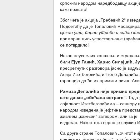
српским народом наредбодавцу акције 
како познато!
Због чега је акција „Требевић 2“ изв
Подсетићу да је Топаловић масакрирао
сјекао уши, парао утробе и сипао ки
примарни циљ успостављање (враћање
се потврдило!
Након неуспелих хапшења и страдања 
били
Ејуп Ганић
,
Харис Силајџић, Ј
пресретнутих разговора јасно је видљ
Алије Изетбеговића и Ћеле Делалића.
гаранција да ће их примити лично Али
Рамиза Делалића није примио предс
што данас „обећава истраге“
. Тада
лојалност Изетбеговићима – сениору и
народом изведена је јефтина представ
живљем „кажњен“ затвором, али га је 
издржао. Након тога верно је служио 
Са друге стране Топаловић „очито“ није
приликом „покушаја бега“, али (потвр