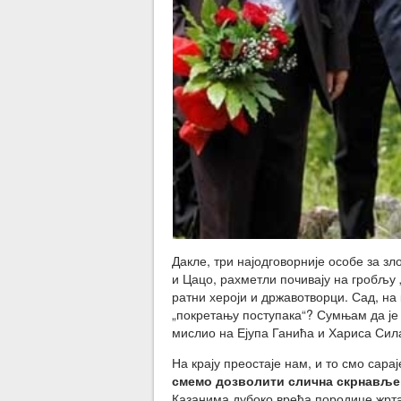
Дакле, три најодговорније особе за з
и Цацо, рахметли почивају на гробљу 
ратни хероји и државотворци. Сад, на 
„покретању поступака“? Сумњам да ј
мислио на Ејупа Ганића и Хариса Си
На крају преостаје нам, и то смо сар
смемо дозволити слична скрнавље
Казанима дубоко вређа породице жртав