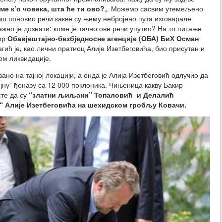
ме к’о човека, шта ће ти ово?
„. Можемо сасвим утемељено
мо поновио речи какве су њему небројено пута изговарале
жно је дознати: коме је тачно ове речи упутио? На то питање
ор
Обавјештајно-безбједносне агенције (ОБА) БиХ Осман
гић је
,
као лични пратиоц Алије Изетбеговића, био присутан и
ом ликвидације.
ано на тајној локацији, а онда је Алија Изетбеговић одлучио да
ојну” ђеназу са 12 000 поклоника. Чињеница какву Бакир
сте да су
“златни љиљани”
Топал
овић и Делалић
а“ Алије Изетбеговића на шехидском гробљу Ковачи.