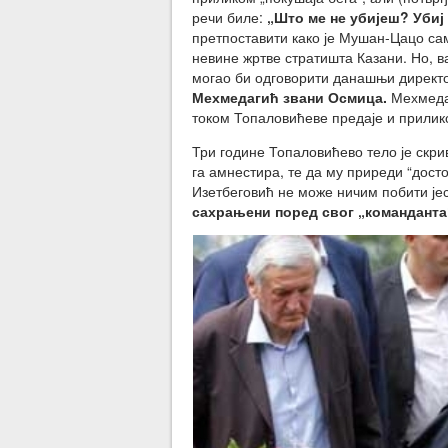
речи биле:
„Што ме не убијеш? Убиј 
претпоставити како је Мушан-Цацо са
невине жртве стратишта Казани. Но, ва
могао би одговорити данашњи директ
Мехмедагић звани Осмица.
Мехмеда
током Топаловићеве предаје и прилик
Три године Топаловићево тело је скрив
га амнестира, те да му приреди “дост
Изетбеговић не може ничим побити је
сахрањени
поред свог „командант