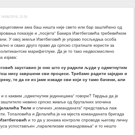
14/06/2016, 22:50
Херцеговини ама баш ништа није свето или бар заштићено од
ировања показује и „посјета“ Бакира Изетбеговића требевићком
ани. У овој земљи Изетбеговић је управо посљедња особа
ално и свако друго право да српско стратиште користи за
е политикантске марифетлуке. Да је то тако недвосмислено
а изјава:
еговић зауставио је оно што су радили људи у одметнутим
Још нису завршени сви процеси. Требамо радити заједно и
рену, те да се из јаме изваде сви који су тамо бачени, али
“ и о каквим „одметнутим јединицама“ говори? Тврдња да је
е заштитило невино српско живље од бруталних злочина
Делалића Ћеле
и сличних „команданата“ представља лаж
вити. Топаловића и Делалића је на мјеста команданата бригада
 Изетбеговић
и то да у зонама контроле спроводе његову личну
орпуса успостављен „паралелизам командовања“ и то нешто