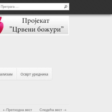
бализам
Осврт уредника
←Претходна вест
Следећа вест →