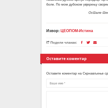
боле. По мом дубоком увјерењу своји
Остале тек
Извор:
ЦЕОПОМ-Истина
Подели чланак:
Оставите коментар
Оставите коментар на Скрнављење ср