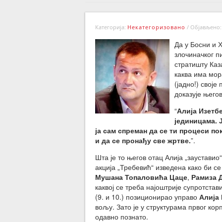
Категорија:
Некатегоризовано
/
Објављено: 
Да у Босни и 
злочиначког п
стратишту Каз
каква има мор
(јадно!) свој
доказује његов
“
Алија Изетб
јединицама. 
ја сам спреман да се ти процеси пок
и да се пронађу све жртве.
”.
Шта је то његов отац Алија „зауставио
акција „Требевић“ изведена како би с
Мушана Топаловића Цаце
,
Рамиза 
каквој се треба најоштрије супротста
(9. и 10.) позиционирао управо
Алија
вољу. Зато је у структурама првог к
одавно познато.