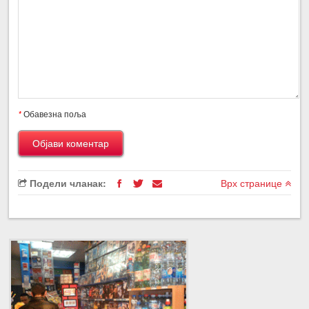
*
Обавезна поља
Подели чланак:
Врх странице