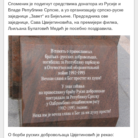
Споменик је подигнут средствима донатора из Русије и
Владе Републике Српске, а уз организацију српско-руске
заједнице „Завет“ из Бијељине. Председника ове
заједнице, Сава Цвијетиновића, на премијери филма,
Љиљана Булатовић Медић је посебно поздравила.
О борби руских добровољаца Цвјетиновић је рекао: