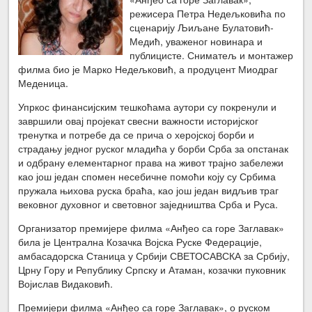
режисера Петра Недељковића по
сценарију Љиљане Булатовић-
Медић, уваженог новинара и
публицисте. Сниматељ и монтажер
филма био је Марко Недељковић, а продуцент Миодраг
Меденица.
Упркос финансијским тешкоћама аутори су покренули и
завршили овај пројекат свесни важности историјског
тренутка и потребе да се прича о херојској борби и
страдању једног руског младића у борби Срба за опстанак
и одбрану елементарног права на живот трајно забележи
као још један спомен несебичне помоћи коју су Србима
пружала њихова руска браћа, као још један видљив траг
вековног духовног и световног заједништва Срба и Руса.
Организатор премијере филма «Анђео са горе Заглавак»
била је Централна Козачка Војска Руске Федерације,
амбасадорска Станица у Србији СВЕТОСАВСКА за Србију,
Црну Гору и Републику Српску и Атаман, козачки пуковник
Војислав Видаковић.
Премијери филма «Анђео са горе Заглавак», о руском