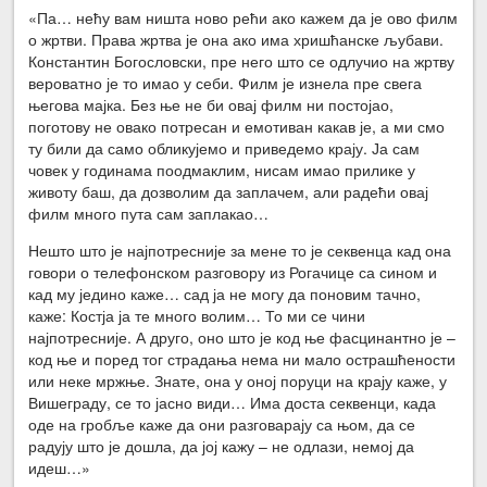
«Па… нећу вам ништа ново рећи ако кажем да је ово филм
о жртви. Права жртва је она ако има хришћанске љубави.
Константин Богословски, пре него што се одлучио на жртву
вероватно је то имао у себи. Филм је изнела пре свега
његова мајка. Без ње не би овај филм ни постојао,
поготову не овако потресан и емотиван какав је, а ми смо
ту били да само обликујемо и приведемо крају. Ја сам
човек у годинама поодмаклим, нисам имао прилике у
животу баш, да дозволим да заплачем, али радећи овај
филм много пута сам заплакао…
Нешто што је најпотресније за мене то је секвенца кад она
говори о телефонском разговору из Рогачице са сином и
кад му једино каже… сад ја не могу да поновим тачно,
каже: Костја ја те много волим… То ми се чини
најпотресније. А друго, оно што је код ње фасцинантно је –
код ње и поред тог страдања нема ни мало острашћености
или неке мржње. Знате, она у оној поруци на крају каже, у
Вишеграду, се то јасно види… Има доста секвенци, када
оде на гробље каже да они разговарају са њом, да се
радују што је дошла, да јој кажу – не одлази, немој да
идеш…»