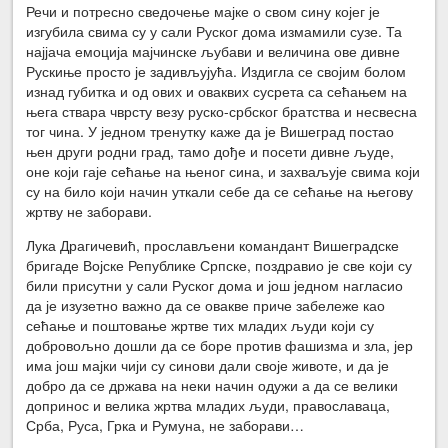
Речи и потресно сведочење мајке о свом сину којег је
изгубила свима су у сали Руског дома измамили сузе. Та
најјача емоција мајчинске љубави и величина ове дивне
Рускиње просто је задивљујућа. Издигла се својим болом
изнад губитка и од ових и оваквих сусрета са сећањем на
њега ствара чврсту везу руско-србског братства и несвесна
тог чина. У једном тренутку каже да је Вишеград постао
њен други родни град, тамо дође и посети дивне људе,
оне који гаје сећање на њеног сина, и захваљује свима који
су на било који начин уткали себе да се сећање на његову
жртву не заборави.
Лука Драгичевић, прослављени командант Вишеградске
бригаде Војске Републике Српске, поздравио је све који су
били присутни у сали Руског дома и још једном нагласио
да је изузетно важно да се овакве приче забележе као
сећање и поштовање жртве тих младих људи који су
добровољно дошли да се боре против фашизма и зла, јер
има још мајки чији су синови дали своје животе, и да је
добро да се држава на неки начин одужи а да се велики
допринос и велика жртва младих људи, православаца,
Срба, Руса, Грка и Румуна, не заборави…