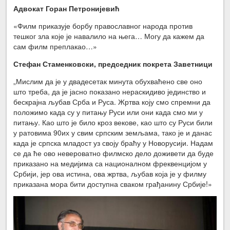
Адвокат Горан Петронијевић
«Филм приказује борбу православног народа против
тешког зла које је навалило на њега… Могу да кажем да
сам филм преплакао…»
Стефан Стаменковски, председник покрета Заветници
„Мислим да је у двадесетак минута обухваћено све оно
што треба, да је јасно показано нераскидиво јединство и
бескрајна љубав Срба и Руса. Жртва коју смо спремни да
положимо када су у питању Руси или они када смо ми у
питању. Као што је било кроз векове, као што су Руси били
у ратовима 90их у свим српским земљама, тако је и данас
када је српска младост уз своју браћу у Новорусији. Надам
се да ће ово невероватно филмско дело доживети да буде
приказано на медијима са националном фреквенцијом у
Србији, јер ова истина, ова жртва, љубав која је у филму
приказана мора бити доступна сваком грађанину Србије!»