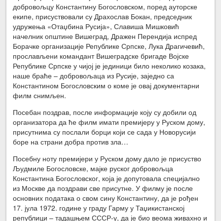
добровољцу Константину Богословском, поред ауторске
екипе, присуствовали су Драхослав Бокан, председник
удружења «Отаџбина Русија», Славиша Мишковић
начелник општине Вишеград, Дражен Перендија испред
Борачке организације Републике Српске, Лука Драгичевић,
прослављени командант Вишеградске бригаде Војске
Републике Српске у чијој је јединици било неколико козака,
наше браће – добровољаца из Русије, заједно са
Константином Богословским о коме је овај документарни
филм снимљен.
Посебан поздрав, после информације коју су добили од
организатора да ће филм имати премијеру у Руском дому,
присутнима су послали борци који се сада у Новорусији
боре на страни добра против зла…
Посебну ноту премијери у Руском дому дало је присуство
Људмиле Богословске, мајке руског добровољца
Константина Богословског, која је допутовала специјално
из Москве да поздрави све присутне. У филму је после
основних података о свом сину Константину, да је рођен
17. јула 1972. године у граду Гарму у Таџикистанској
републици – тадашњем СССР-у, да је био веома живахно и