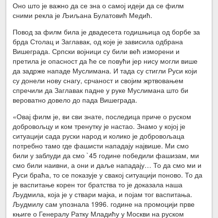
Оно што је важно да се зна о самој идеји да се филм
сними рекла је Љиљана Булатовић Медић.
Повод за филм била је двадесета годишњица од борбе за
брда Столац и Заглавак, од које је зависила одбрана
Вишеграда. Српски војници су били већ изморени и
претила је опасност да ће се повући јер нису могли више
да задрже нападе Муслимана. И тада су стигли Руси који
су донели нову снагу, срчаност и својим жртвовањем
спречили да Заглавак падне у руке Муслимана што би
вероватно довело до пада Вишеграда.
«Овај филм је, ви сви знате, последица приче о руском
добровољцу и ком тренутку је настао. Знамо у којој је
ситуацији сада руски народ и колико је добровољаца
потребно тамо где фашисти нападају највише. Ми смо
били у заблуди да смо `45 године победили фашизам, ми
смо били наивни, а они и даље нападају… То да смо ми и
Руси браћа, то се показује у свакој ситуацији поново. То да
је васпитање корен тог братства то је доказала наша
Људмила, која је у ствари мајка, и појам тог васпитања.
Људмилу сам упознала 1996. године на промоцији прве
књиге о Генералу Ратку Младићу у Москви на руском