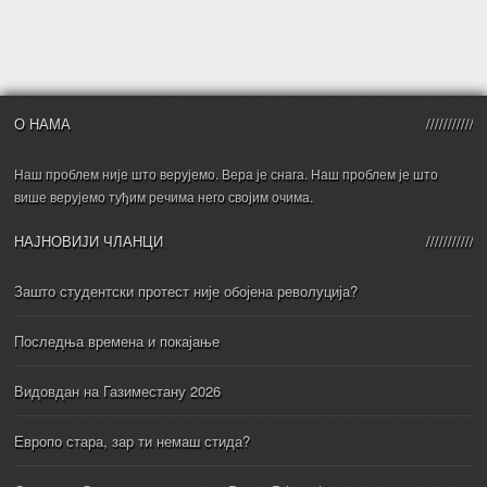
О НАМА
Наш проблем није што верујемо. Вера је снага. Наш проблем је што
више верујемо туђим речима него својим очима.
НАЈНОВИЈИ ЧЛАНЦИ
Зашто студентски протест није обојена револуција?
Последња времена и покајање
Видовдан на Газиместану 2026
Европо стара, зар ти немаш стида?