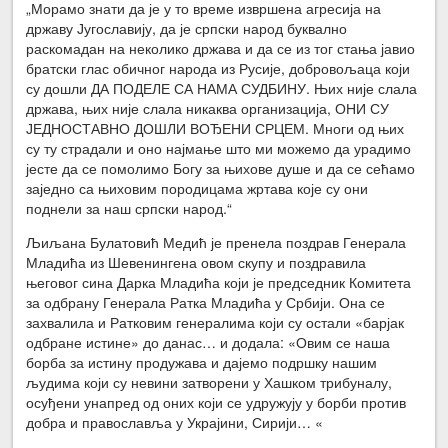
„Морамо знати да је у то време извршена агресија на
државу Југославију, да је српски народ буквално
раскомадан на неколико држава и да се из тог стања јавио
братски глас обичног народа из Русије, добровољаца који
су дошли ДА ПОДЕЛЕ СА НАМА СУДБИНУ. Њих није слала
држава, њих није слала никаква организација, ОНИ СУ
ЈЕДНОСТАВНО ДОШЛИ ВОЂЕНИ СРЦЕМ. Многи од њих
су ту страдали и оно најмање што ми можемо да урадимо
јесте да се помолимо Богу за њихове душе и да се сећамо
заједно са њиховим породицама жртава које су они
поднели за наш српски народ.“
Љиљана Булатовић Медић је пренела поздрав Генерала
Младића из Шевенингена овом скупу и поздравила
његовог сина Дарка Младића који је председник Комитета
за одбрану Генерала Ратка Младића у Србији. Она се
захвалила и Ратковим генералима који су остали «барјак
одбране истине» до данас… и додала: «Овим се наша
борба за истину продужава и дајемо подршку нашим
људима који су невини затворени у Хашком трибуналу,
осуђени унапред од оних који се удружују у борби против
добра и православља у Украјини, Сирији… «