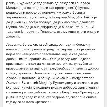
језику. Људмила је тад устала да поздрави Генерала
Младића, да се представи као председник Удружења
родитеља и породица погинулих у рату у Босни и
Херцеговини, под командом Генерала Младића. Рекла је
да је њен син Костја погинуо, да је имао само двадесет
година, али да је она сигурна да је знао зашто гине… И
тада она је поручила Генералу, ако му ишта значи она је и
даље ту.
Људмила Богословска већ двадесет година борави у
нашим срцима, у нашем граду Вишеграду, она је заиста
појам тог невероватног васпитања које је све даље
данашњим генерацијама… Она је заслужила највеће
признање, не знам да ли такво постоји, за ту љубав за
православље, за идеју, за такву храброст и такву људскост
коју је даровала. Нема таквог одликовања осим наше
љубави и поштовања за њу…» рекла је између осталог
Љиљана Булатовић Медић у Руском дому и нагласила да
је споменик који је подигнут руским добровољцима једини
споменик руским добровољцима у Републици Српској и да
је Вишеград град који заиста узвраћа од свег срца онима
који су се за њега жртвовали.