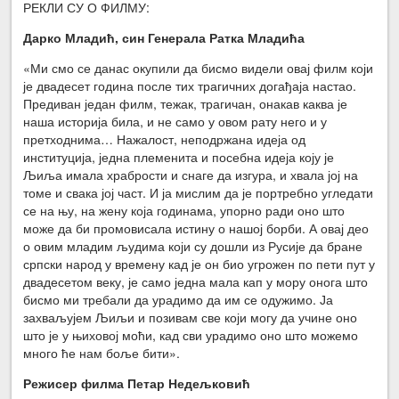
РЕКЛИ СУ О ФИЛМУ:
Дарко Младић, син Генерала Ратка Младића
«Ми смо се данас окупили да бисмо видели овај филм који
је двадесет година после тих трагичних догађаја настао.
Предиван један филм, тежак, трагичан, онакав каква је
наша историја била, и не само у овом рату него и у
претходнима… Нажалост, неподржана идеја од
институција, једна племенита и посебна идеја коју је
Љиља имала храбрости и снаге да изгура, и хвала јој на
томе и свака јој част. И ја мислим да је портребно угледати
се на њу, на жену која годинама, упорно ради оно што
може да би промовисала истину о нашој борби. А овај део
о овим младим људима који су дошли из Русије да бране
српски народ у времену кад је он био угрожен по пети пут у
двадесетом веку, је само једна мала кап у мору онога што
бисмо ми требали да урадимо да им се одужимо. Ја
захваљујем Љиљи и позивам све који могу да учине оно
што је у њиховој моћи, кад сви урадимо оно што можемо
много ће нам боље бити».
Режисер филма Петар Недељковић