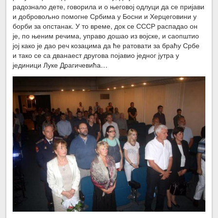
радознало дете, говорила и о његовој одлуци да се пријави
и добровољно помогне Србима у Босни и Херцеговини у
борби за опстанак. У то време, док се СССР распадао он
је, по њеним речима, управо дошао из војске, и саопштио
јој како је дао реч козацима да ће ратовати за браћу Србе
и тако се са дванаест другова појавио једног јутра у
јединици Луке Драгичевића…