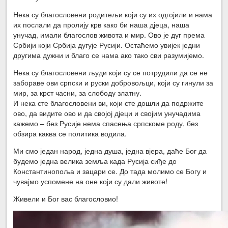
Нека су благословени родитељи који су их одгојили и нама
их послали да пролију крв како би наша дјеца, наша
унучад, имали благослов живота и мир. Ово је дуг према
Србији који Србија дугује Русији. Остаћемо увијек једни
другима дужни и благо се нама ако тако сви разумијемо.
Нека су благословени људи који су се потрудили да се не
забораве ови српски и руски добровољци, који су гинули за
мир, за крст часни, за слободу златну.
И нека сте благословени ви, који сте дошли да подржите
ово, да видите ово и да својој дјеци и својим унучадима
кажемо – без Русије нема спасења српскоме роду, без
обзира каква се политика водила.
Ми смо један народ, једна душа, једна вјера, даће Бог да
будемо једна велика земља када Русија сиђе до
Константинопоља и зацари се. До тада молимо се Богу и
чувајмо успомене на оне који су дали животе!
Живели и Бог вас благословио!