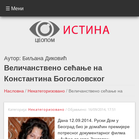
☰ Мени
Аутор:
Биљана Диковић
Величанствено сећање на
Константина Богословског
Насловна
/
Некатегоризовано
/
Величанствено сећање на
Константина Богословског
Категорија:
Некатегоризовано
/
Објављено: 16/09/2014, 17:51
←Претходна вест
Следећа вест →
Дана 12.09.2014. Руски Дом у
Београд био је домаћин премијере
потресног документарног филма
«Анђео са горе Заглавак»,