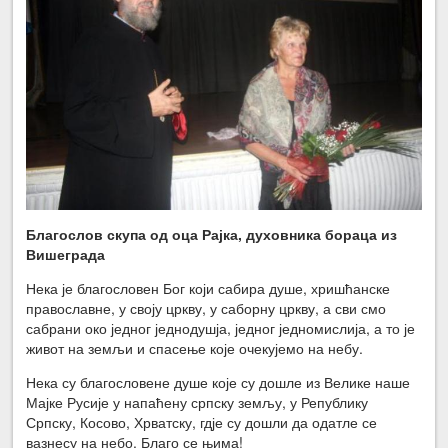
Благослов скупа од оца Рајка, духовника бораца из
Вишеграда
Нека је благословен Бог који сабира душе, хришћанске
православне, у своју цркву, у саборну цркву, а сви смо
сабрани око једног једнодушја, једног једномислија, а то је
живот на земљи и спасење које очекујемо на небу.
Нека су благословене душе које су дошле из Велике наше
Мајке Русије у напаћену српску земљу, у Републику
Српску, Косово, Хрватску, гдје су дошли да одатле се
вазнесу на небо. Благо се њима!