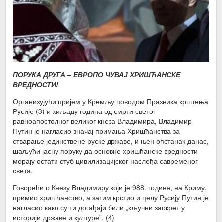
ПОРУКА ДРУГА – ЕВРОПО ЧУВАЈ ХРИШЋАНСКЕ
ВРЕДНОСТИ!
Организујући пријем у Кремљу поводом Празника крштења
Русије (3) и хиљаду година од смрти светог
равноапостолног великог кнеза Владимира, Владимир
Путин је нагласио значај примања Хришћанства за
стварање јединствене руске државе, и њен опстанак данас,
шаљући јасну поруку да основне хришћанске вредности
морају остати стуб цивилизацијског наслеђа савременог
света.
Говорећи о Кнезу Владимиру који је 988. године, на Криму,
примио хришћанство, а затим крстио и целу Русију Путин је
нагласио како су ти догађаји били „кључни заокрет у
историји државе и културе”. (4)