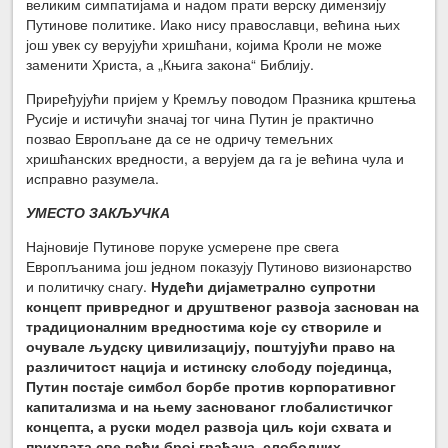
великим симпатијама и надом прати верску димензију
Путинове политике. Иако нису православци, већина њих
још увек су верујући хришћани, којима Кроли не може
заменити Христа, а „Књига закона“ Библију.
Приређујући пријем у Кремљу поводом Празника крштења
Русије и истичући значај тог чина Путин је практично
позвао Европљане да се не одричу темељних
хришћанских вредности, а верујем да га је већина чула и
исправно разумела.
УМЕСТО ЗАКЉУЧКА
Најновије Путинове поруке усмерене пре свега
Европљанима још једном показују Путиново визионарство
и политичку снагу.
Нудећи дијаметрално супротни
концепт привредног и друштвеног развоја заснован на
традиционалним вредностима које су створиле и
очувале људску цивилизацију, поштујући право на
различитост нација и истинску слободу појединца,
Путин постаје симбол борбе против корпоративног
капитализма и на њему заснованог глобалистичког
концепта, а руски модел развоја циљ који схвата и
прихвата све већи број грађана, слободних