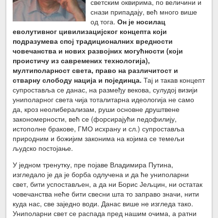
светским оквирима, по величини и
снази припадају, већ много више
од тога.
Он је носилац
еволутивног цивилизацијског концепта који
подразумева спој традиционалних вредности
човечанства и нових развојних могућности (који
проистичу из савремених технологија),
мултиполарност света, право на различитост и
стварну слободу нација и појединца.
Тај и такав концепт
супроставља се данас, на размеђу векова, сулудој визији
униполарног света чија тоталитарна идеологија не само
да, кроз неолиберализам, руши основне друштвене
закономерности, већ се (форсирајући педофилију,
истополне бракове, ГМО исхрану и сл.) супроставља
природним и божијим законима на којима се темељи
људско постојање.
У једном тренутку, пре појаве Владимира Путина,
изгледало је да је борба одлучена и да ће униполарни
свет, бити успостављен, а да ни Борис Јељцин, ни остатак
човечанства неће бити свесни шта то заправо значи, нити
куда нас, све заједно води. Данас више не изгледа тако.
Униполарни свет се распада пред нашим очима, а ратни