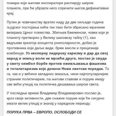
пожари које његови инспиратори распирују широм
планете, пре ће убрзати него спречити његов дефинитивни
крај.
Путин је човечанству вратио наду да две хиљаде година
људског постојања неће тек тако бити збрисано мрачним
визијама Црног племства. Збигњев Бжежински, човек који је
планету претворио у Велику шаховску таблу (1), као
видљиви креатор концепта униполарности, добио је
противника који даље види, брже мисли и прецизније
комбинује.
Уз неспорну лидерску харизму и дар да свој
народ и земљу воли не мрзећи друге, постао је свуда
у свету симбол борбе против оживљавања фашизма
и тоталитаризма које доноси Нови светски поредак.
То
га, чак и у већини западних земаља, чини најпопуларнијим
страним политичарем, па његови ставови и поруке имају
све већи утицај на политичка дешавања широм света.
У последње време Владимир Владимирович послао је,
кроз своје активности, две снажне поруке које ће сигурно
имати велик утицај и значај у наредном периоду.
ПОРУКА ПРВА – ЕВРОПО, ОСЛОБОДИ СЕ