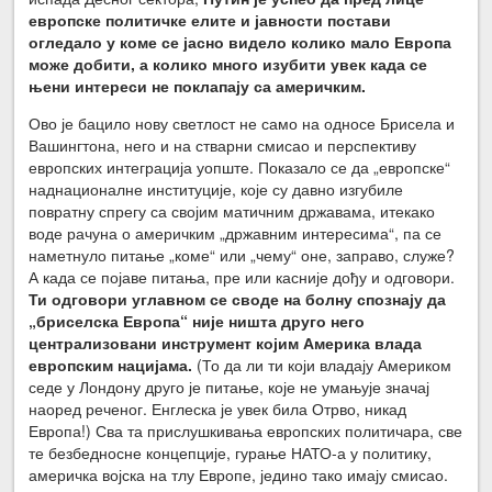
европске политичке елите и јавности постави
огледало у коме се јасно видело колико мало Европа
може добити, а колико много изубити увек када се
њени интереси не поклапају са америчким.
Ово је бацило нову светлост не само на односе Брисела и
Вашингтона, него и на стварни смисао и перспективу
европских интеграција уопште. Показало се да „европске“
наднационалне институције, које су давно изгубиле
повратну спрегу са својим матичним државама, итекако
воде рачуна о америчким „државним интересима“, па се
наметнуло питање „коме“ или „чему“ оне, заправо, служе?
А када се појаве питања, пре или касније дођу и одговори.
Ти одговори углавном се своде на болну спознају да
„бриселска Европа“ није ништа друго него
централизовани инструмент којим Америка влада
европским нацијама.
(То да ли ти који владају Америком
седе у Лондону друго је питање, које не умањује значај
наоред реченог. Енглеска је увек била Отрво, никад
Европа!) Сва та прислушкивања европских политичара, све
те безбедносне концепције, гурање НАТО-а у политику,
америчка војска на тлу Европе, једино тако имају смисао.