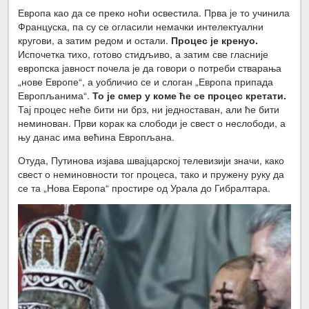
Европа као да се преко ноћи освестила. Прва је то учинила
Француска, па су се огласили немачки интелектуални
кругови, а затим редом и остали.
Процес је кренуо.
Испочетка тихо, готово стидљиво, а затим све гласније
европска јавност почела је да говори о потреби стварања
„нове Европе“, а уобличио се и слоган „Европа припада
Европљанима“.
То је смер у коме ће се процес кретати.
Тај процес неће бити ни брз, ни једноставан, али ће бити
неминован. Први корак ка слободи је свест о неслободи, а
њу данас има већина Европљана.
Отуда, Путинова изјава швајцарској телевизији значи, како
свест о неминовности тог процеса, тако и пружену руку да
се та „Нова Европа“ простире од Урала до Гибралтара.