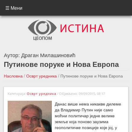
☰ Мени
Аутор:
Драган Милашиновић
Путинове поруке и Нова Европа
Насловна
/
Осврт уредника
/
Путинове поруке и Нова Европа
←Претходна вест
Следећа вест →
Категорија:
Осврт уредника
/
Објављено: 09/09/2015, 08:17
Данас више нема никакве дилеме
да Владимир Путин није само
моћни политичар једне велике
земље која поново заузима
геополитичке позиције које јој, у