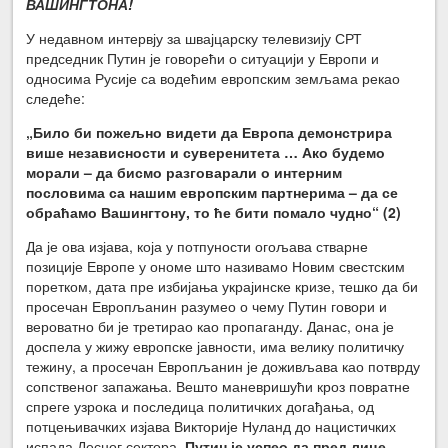
ВАШИНГТОНА!
У недавном интервју за швајцарску телевизију СРТ
председник Путин је говорећи о ситуацији у Европи и
односима Русије са водећим европским земљама рекао
следеће:
„Било би пожељно видети да Европа демонстрира
више независности и суверенитета … Ако будемо
морали – да бисмо разговарали о интерним
пословима са нашим европским партнерима – да се
обраћамо Вашингтону, то ће бити помало чудно“ (2)
Да је ова изјава, која у потпуности огољава стварне
позиције Европе у ономе што називамо Новим свестским
поретком, дата пре избијања украјинске кризе, тешко да би
просечан Европљанин разумео о чему Путин говори и
вероватно би је третирао као пропаганду. Данас, она је
доспела у жижу европске јавности, има велику политичку
тежину, а просечан Европљанин је доживљава као потврду
сопственог запажања. Вешто маневришући кроз повратне
спреге узрока и последица политичких догађања, од
потцењивачких изјава Викторије Нуланд до нацистичких
испада Десног сектора,
Путин је успео да пред лице