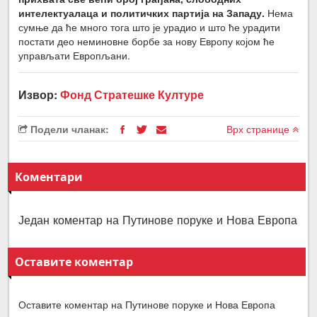
интелектуалаца и политичких партија на Западу.
Нема
сумње да ће много тога што је урадио и што ће урадити
постати део неминовне борбе за нову Европу којом ће
управљати Европљани.
Извор:
Фонд Стратешке Културе
Подели чланак:
Врх странице
Коментари
Један коментар на Путинове поруке и Нова Европа
Оставите коментар
Оставите коментар на Путинове поруке и Нова Европа