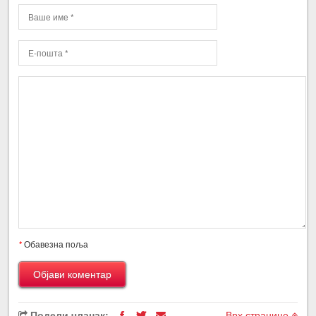
*
Обавезна поља
Подели чланак:
Врх странице