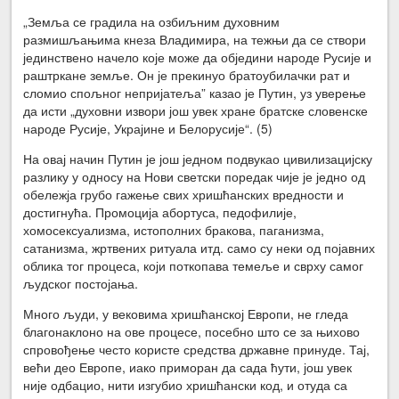
„Земља се градила на озбиљним духовним
размишљањима кнеза Владимира, на тежњи да се створи
јединствено начело које може да обједини народе Русије и
раштркане земље. Он је прекинуо братоубилачки рат и
сломио спољног непријатеља” казао је Путин, уз уверење
да исти „духовни извори још увек хране братске словенске
народе Русије, Украјине и Белорусије“. (5)
На овај начин Путин је још једном подвукао цивилизацијску
разлику у односу на Нови светски поредак чије је једно од
обележја грубо гажење свих хришћанских вредности и
достигнућа. Промоција абортуса, педофилије,
хомосексуализма, истополних бракова, паганизма,
сатанизма, жртвених ритуала итд. само су неки од појавних
облика тог процеса, који поткопава темеље и сврху самог
људског постојања.
Много људи, у вековима хришћанској Европи, не гледа
благонаклоно на ове процесе, посебно што се за њихово
спровођење често користе средства државне принуде. Тај,
већи део Европе, иако приморан да сада ћути, још увек
није одбацио, нити изгубио хришћански код, и отуда са