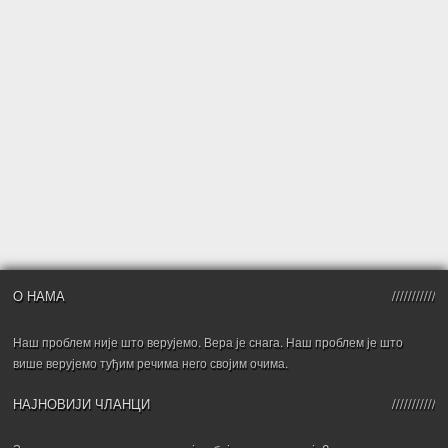
О НАМА
Наш проблем није што верујемо. Вера је снага. Наш проблем је што
више верујемо туђим речима него својим очима.
НАЈНОВИЈИ ЧЛАНЦИ