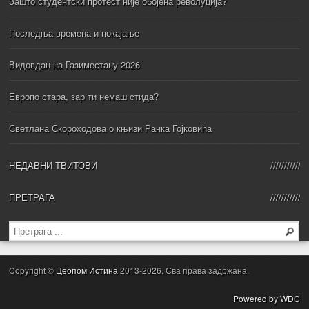
Зашто студентски протест није обојена револуција?
Последња времена и покајање
Видовдан на Газиместану 2026
Европо стара, зар ти немаш стида?
Светлана Скороходова о књизи Ранка Гојковића
НЕДАВНИ ТВИТОВИ
ПРЕТРАГА
Copyright ©
Цеопом Истина
2013-2026. Сва права задржана.
Powered by WDC