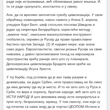
раде није истраживање, већ обликовање јавног мњења. И
то се ради срачунато, константно и у свему.
Али, да се вратимо започетом сукобу цивилизација. У свом
обраћању новинарима, након самита у Атина 5. априла,
утицајни Карл Билт, шеф спољних послова Шведске и
један од секретара Билдерберга, користећи методу
„замене теза“, омиљени манипулативни инструмент
глобалиста, окривио је Русију да прави православни
бастион против Запада. (2) И најавио мере, које значе
само једно. Евроатлантисти, свесни јачања Русије на свим
нивоима, у давно прокламовани поход на евроазијска
пространства крећу раније него што су планирали.
Дегенерисана цивилизација Брадате жене креће на
цивилизацију Исуса Христа.
У тој борби, под условом да је као такву разуме и
доживљава, ни један Србин, нити православац не би смео
да има дилему где му је место. И то не зато што су Руси и
Срби, по вери и пореклу, братски народи, већ зато што су
ИСТИ НАРОД! И што вековима имају исте непријатеље и
трпе исту, безразложну, мржњу. У том смислу, они који су
од почетка са нама знају да је портал ЦЕОПОМ-Истина и