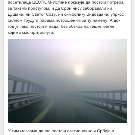
посетилаца ЦЕОПОМ-Истине показује да постоји потреба
за таквим приступом, и да Срби нису заборавили ни
Душана, ни Светог Саву, ни симболику Видовдана, упркос
силном труду и парама потрошеним за ту намену. А док
год је тако постоји и нада, без обзира на тешке магле
којима смо притиснути.
У тим маглама данас постоји светионик који Србија и