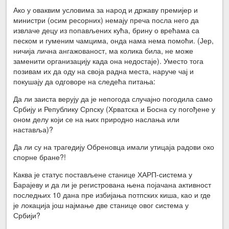
Ако у оваквим условима за народ и државу премијер и
министри (осим ресорних) немају преча посла него да
извлаче децу из попављених кућа, брину о врећама са
песком и гуменим чамцима, онда нама нема помоћи. (Јер,
ничија лична ангажованост, ма колика била, не може
заменити организацију када она недостаје). Уместо тога
позивам их да оду на своја радна места, наруче чај и
покушају да одговоре на следећа питања:
Да ли заиста верују да је непогода случајно погодила само
Србију и Републику Српску (Хрватска и Босна су погођене у
оном делу који се на њих природно наслања или
наставља)?
Да ли су на трагедију Обреновца имали утицаја радови око
спорне бране?!
Каква је статус постављене станице ХАРП-система у
Барајеву и да ли је регистрована њена појачана активност
последњих 10 дана пре избијања потпских киша, као и где
је локација још најмање две станице овог система у
Србији?