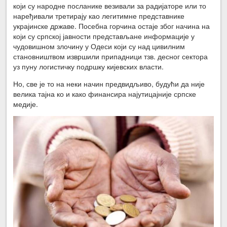
који су народне посланике везивали за радијаторе или то
наређивали третирају као легитимне представнике
украјинске државе. Посебна горчина остаје због начина на
који су српској јавности представљане информације у
чудовишном злочину у Одеси који су над цивилним
становништвом извршили припадници тзв. десног сектора
уз пуну логистичку подршку кијевских власти.
Но, све је то на неки начин предвидљиво, будући да није
велика тајна ко и како финансира најутицајније српске
медије.