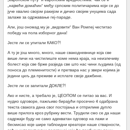
„највећи домаћин“ међу српским политичарима који се до
јуче хвалио својом ракијом и дичио својим унуцима сада
залаже за одржавање геј-параде.
Али, још ономад му је „видовити“ Ван Ромпеј честитао
победу на пола изборног дана!
Јесте ли се упитали КАКО?!
А ту је још много, много, наше свакодневнице која све
више личи на чистилиште коме нема краја, на неизлечиву
болест која све брже разједа све што нас чини људима (од
поноса до племенитости) и претвара нас у звери којима је
једини циљ да преживе и исплате своје дажбине.
Јесте ли се запитали ДОКЛЕ?!
Ако и нисте, а требало је, ЦЕОПОМ се питао за вас. И
нудио одговоре, пажљиво бирајући просечно 4 одабрана
текста свакога дана свог постојања и отприлике дупло
више прилога кроз рубрику вести. Трудили смо се да наши
садржаји буду не само адекватан одговор на лажи и
бесмисао које шире таблоидни креатори наше стварности,
већ и интелектуални подстицај који ће пробудити вашу