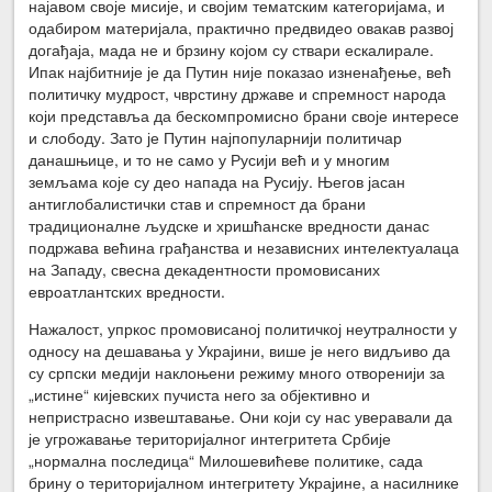
најавом своје мисије, и својим тематским категоријама, и
одабиром материјала, практично предвидео овакав развој
догађаја, мада не и брзину којом су ствари ескалирале.
Ипак најбитније је да Путин није показао изненађење, већ
политичку мудрост, чврстину државе и спремност народа
који представља да бескомпромисно брани своје интересе
и слободу. Зато је Путин најпопуларнији политичар
данашњице, и то не само у Русији већ и у многим
земљама које су део напада на Русију. Његов јасан
антиглобалистички став и спремност да брани
традиционалне људске и хришћанске вредности данас
подржава већина грађанства и независних интелектуалаца
на Западу, свесна декадентности промовисаних
евроатлантских вредности.
Нажалост, упркос промовисаној политичкој неутралности у
односу на дешавања у Украјини, више је него видљиво да
су српски медији наклоњени режиму много отворенији за
„истине“ кијевских пучиста него за објективно и
непристрасно извештавање. Они који су нас уверавали да
је угрожавање територијалног интегритета Србије
„нормална последица“ Милошевићеве политике, сада
брину о територијалном интегритету Украјине, а насилнике