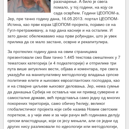
разочарење. А било је свега
помало, у тој години, на коју се
сада осврћем. Години ЦЕОПОМ-а.
Јер, пре тачно годину дана, 16.05.2013. портал ЦЕОПОМ-
Истина, као први корак ЦЕОПОМ-пројекта, појавио се на
Гугл-претраживачу, а пар дана касније и на осталим. И
зато данас обележавамо наш први рођендан, што је увек
прилика да се мало застане, осврне и рекапитулира.
За протеклих годину дана на овим страницама
презентовали смо Вам тачно 1.445 текстова смештених у 7
тематских категорија (и 4 подкатегорије) и отприлике три
пута више актуелних вести, објава и коментара, пре свега
указујући на манипулативну методологију владања српске
политичке елите и њихових евроатлантских господара, као
и на стварне циљеве њиховог деловања. Јер, нема сумње
да данашња Србија не оставља чак ни привид суверене и
самосталне државе, већ представља само једну од многих
покорених територија, само обичну ћелију, великог
глобалистичког пројекта који себе назива Новим светским
поретком, а у чије име и за чији рачун већ годинама делују
српски властодршци, који се јесу мењали, али се једни од
других нису разликовали по идеологији или методологији,