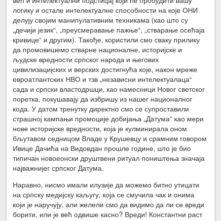
логику и остале интелектуалне способности на које ОНИ
делују својим манипулативним техникама (као што су
„дечији језик“, „преусмеравање пажње“, „стварање осећаја
кривице“ и другим). Такође, користили смо сваку прилику
да промовишемо стварне националне, историјске и
људске вредности српског народа и његових
цивилизацијских и верских достигнућа које, након мреже
евроатлантских НВО и тзв „независни интелектуалаца“
сада и српски властодршци, као намесници Новог светског
поретка, покушавају да избришу из нашег националног
кода. У датом тренутку директно смо се супроставили
страшној кампањи промоције добијања „Датума“ као мери
нове историјске вредности, која је кулминирала оном
бљутавом седницом Владе у Крушевцу и срамним говором
Ивице Дачића на Видовдан прошле године, што је био
типичан новоеонски друштвени ритуал поништења значаја
најважнијег српског Датума.
Наравно, нисмо имали илузије да можемо битно утицати
на српску медијску каљугу, која се смучила чак и онима
који је наручују, али желели смо да видимо да ли се вреди
борити, или је већ одвише касно? Вреди! Константни раст