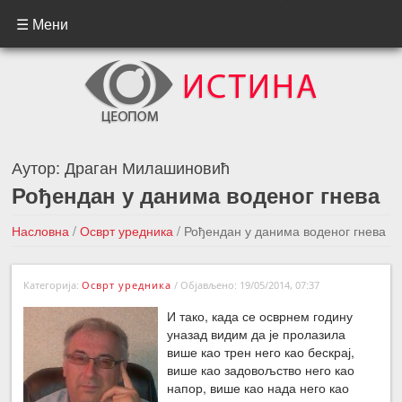
☰ Мени
Аутор:
Драган Милашиновић
Рођендан у данима воденог гнева
Насловна
/
Осврт уредника
/
Рођендан у данима воденог гнева
←Претходна вест
Следећа вест →
Категорија:
Осврт уредника
/
Објављено: 19/05/2014, 07:37
И тако, када се осврнем годину
уназад видим да је пролазила
више као трен него као бескрај,
више као задовољство него као
напор, више као нада него као