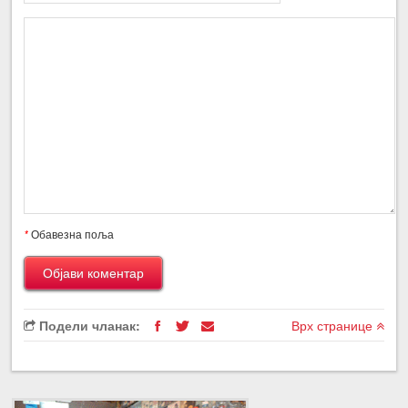
*
Обавезна поља
Подели чланак:
Врх странице