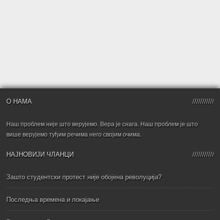
О НАМА
Наш проблем није што верујемо. Вера је снага. Наш проблем је што
више верујемо туђим речима него својим очима.
НАЈНОВИЈИ ЧЛАНЦИ
Зашто студентски протест није обојена револуција?
Последња времена и покајање