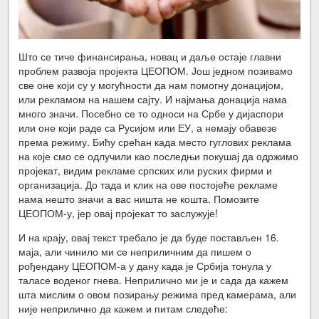
Што се тиче финансирања, новац и даље остаје главни
проблем развоја пројекта ЦЕОПОМ. Још једном позивамо
све оне који су у могућности да нам помогну донацијом,
или рекламом на нашем сајту. И најмања донација нама
много значи. Посебно се то односи на Србе у дијаспори
или оне који раде са Русијом или ЕУ, а немају обавезе
према режиму. Бићу срећан када место гуглових реклама
на које смо се одлучили као последњи покушај да одржимо
пројекат, видим рекламе српских или руских фирми и
организација. До тада и клик на ове постојеће рекламе
нама нешто значи а вас ништа не кошта. Помозите
ЦЕОПОМ-у, јер овај пројекат то заслужује!
И на крају, овај текст требало је да буде постављен 16.
маја, али чинило ми се неприличним да пишем о
рођендану ЦЕОПОМ-а у дану када је Србија тонула у
таласе воденог гнева. Неприлично ми је и сада да кажем
шта мислим о овом позирању режима пред камерама, али
није неприлично да кажем и питам следеће: