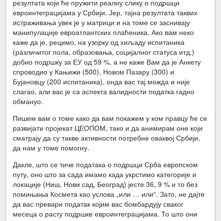
резултата који ће пружити реалну слику о подршци
евроинтеграцијама у Србији. Јер, тајна резултата таквих
истраживања увек је у матрици и на томе се заснивају
манипулације евроатлантских плаћеника. Ако вам неко
каже да је, рецимо, на узорку од хиљаду испитаника
(различитог пола, образовања, социјалног статуса итд.)
добио подршку за ЕУ од 59 %, а не каже Вам да је Анкету
спроводио у Кањижи (500), Новом Пазару (300) и
Бујановцу (200 испитаника), онда вас тај можда и није
слагао, али вас је са аспекта валидности податка гадно
обмануо.
Пишем вам о томе како да вам покажем у ком правцу ће се
развијати пројекат ЦЕОПОМ, тако и да анимирам оне који
сматрају да су такве активности потребне оваквој Србији,
да нам у томе помогну.
Дакле, што се тиче података о подршци Срба европском
путу, оно што за сада имамо када укрстимо категорије и
локације (Ниш, Нови сад, Београд) јесте 36, 9 % и то без
помињања Космета као услова „или … или“. Зато, не дајте
да вас превари податак којим вас бомбардују сваког
месеца о расту подршке евроинтеграцијама. То што они