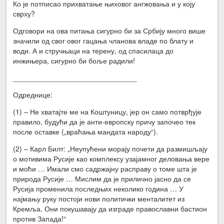
Ко је потписао прихватање њиховог ангжовања и у коју
сврху?
Одговори на ова питања сигурно би за Србију много више
значили од свог овог гацања чланова владе по блату и
води. А и стручњаци на терену, од спасилаца до
инжињера, сигурно би боље радили!
_______________________________
Одреднице:
(1) – Не хватајте ме на Коштуницу, јер он само потврђује
правило, будући да је анти-европску причу започео тек
после оставке („враћања мандата народу“).
(2) – Карл Билт: „Неупућени морају почети да размишљају
о мотивима Русије као комплексу узајамног деловања вере
и моћи … Имали смо садржајну расправу о томе шта је
природа Русије … Мислим да је прилично јасно да се
Русија променила последњих неколико година … У
најмању руку постоји нови политички менталитет из
Кремља. Они покушавају да изграде православни бастион
против Запада!“