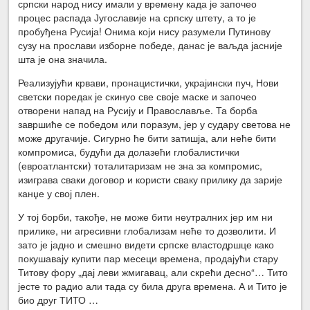
српски народ нису имали у времену када је започео
процес распада Југославије на српску штету, а то је
пробуђена Русија! Онима који нису разумели Путинову
сузу на прослави изборне победе, данас је ваљда јасније
шта је она значила.
Реализујући крвави, пронацистички, украјински пуч, Нови
светски поредак је скинуо све своје маске и започео
отворени напад на Русију и Православље. Та борба
завршиће се победом или поразум, јер у судару светова не
може другачије. Сигурно ће бити затишја, али неће бити
компромиса, будући да долазећи глобалистички
(евроатлантски) тоталитаризам не зна за компромис,
изиграва сваки договор и користи сваку прилику да зарије
канџе у свој плен.
У тој борби, такође, не може бити неутралних јер им ни
прилике, ни агресивни глобализам неће то дозволити. И
зато је јадно и смешно видети српске властодршце како
покушавају купити пар месеци времена, продајући стару
Титову фору „дај леви жмигавац, али скрећи десно“… Тито
јесте то радио али тада су била друга времена. А и Тито је
био друг ТИТО …