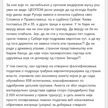
За оне који то, заглибљени у српском медијском муљу још
увек не виде, ЦЕОПОМ јасно указује да од исхода борбе
коју данас води Русија зависи и коначна судбина свих
Словена и Православља, па и судбина Србије. Каква
поглавља 29 и 35. и друге трице и кучине. У те бајке не
верују више чак ни они који их причају. Да верују не би их
толико плаћали. Јер, да ли сте у последњих пет година
срели човека у Србији који подржава европски пут, а да му
од тога директно не зависи плата или примање?! Да не
ради у државној управи, страном представништву или
барем банци, да није члан проевропских партија или
удружења која се донирају од стране Запада?!
У том смислу, као одговор на отворено фалсификовање
података о подршци грађана евроинтеграцијама од стране
власти, спровели смо анонимну анкету којом је до сада
обухваћено 938 испитаника, класификованих по
одређеним циљним групама. Анкета се због недостатка
материјалних средстава одвија споро (предвиђено бар
2.000 испитаника у првом турнусу), а циљ анкете није
просто оповргавање лажних података већ изналажење
објективне матрице (узорка) за добијање стварног