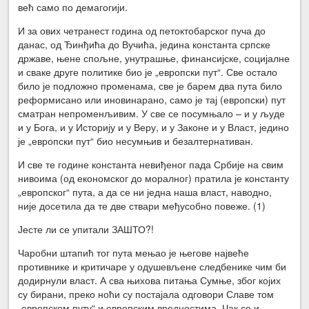
већ само по демагогији.
И за ових четранест година од петоктобарског пуча до
данас, од Ђинђића до Вучића, једина константа српске
државе, њене спољне, унутрашње, финансијске, социјалне
и сваке друге политике био је „европски пут“. Све остало
било је подложно променама, све је барем два пута било
реформисано или иновинарано, само је тај (европски) пут
сматран непроменљивим. У све се посумњало – и у људе
и у Бога, и у Историју и у Веру, и у Законе и у Власт, једино
је „европски пут“ био несумњив и безалтернативан.
И све те године константа невиђеног пада Србије на свим
нивоима (од економског до моралног) пратила је константу
„европског“ пута, а да се ни једна наша власт, наводно,
није досетила да те две ствари међусобно повеже. (1)
Јесте ли се упитали ЗАШТО?!
Чаробни штапић тог пута мењао је његове највеће
противнике и критичаре у одушевљене следбенике чим би
додирнули власт. А сва њихова питања Сумње, због којих
су бирани, преко ноћи су постајала одговори Славе том
„европском путу“ и европским вредностима. Чак се и