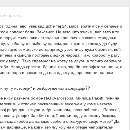
03/2016, 15:37
 година, ево, увек кад дође тај 24. март, вратим се у сећање и
слом српског бола. Вековног. Не зато што желим, већ зато што
е поруке свих наших страдања прошлих и знакови страдања
су, у сећању и памћењу нашем, као тајне које чекају да буду
као тајне земаљске историје коју увек пишу дужи бајонети, већ
виђења и смисла постојања једног народа. Тако храброг у рату,
ог у миру. Тако спремног на жртву за друге, а толико себичног
еби. Народа српског. Да није тако, зар би непријатељи наши, а
много пара и времена да нас одсеку од прошлости, да нам
 пут у историји“ и безброј њених варијација??
 је нису разнеле бомбе НАТО-злотвора, Милица Ракић, пунила
ј телевизији отпочео раскалашним весељем у коме некаква
свој рођендан, тетура међу чопором, разголићених, „Парова“,
и спавању утроје? Зар био они, ђавољи род у племену божјем,
дан када треба да палимо свеће и оплакујемо своје мртве? Да,
нам дариваше, на крв и земљу коју нам отеше непријатељи