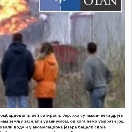
бомбардовали, већ сатирали. Јер, ако су имали неки други
 нам земљу засејали уранијумом, од кога ћемо умирати још
овали воду и у акомулациона језера бацали своје