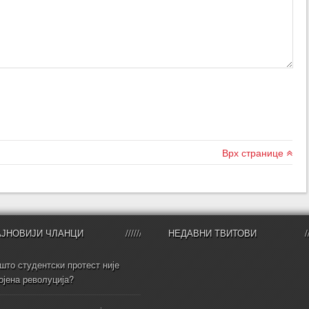
Врх странице
АЈНОВИЈИ ЧЛАНЦИ
НЕДАВНИ ТВИТОВИ
што студентски протест није
ојена револуција?