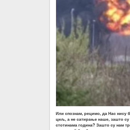
Или спознам, рецимо, да Нас нису 
циљ, а не сатирање наше, зашто су
стотинама година? Зашто су нам тр