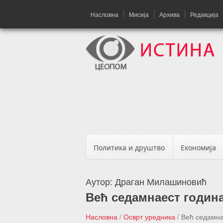
Насловна
Мисија
Архива
Редакција
Политика и друштво
Економија
Аутор:
Драган Милашиновић
Већ седамнаест година
Насловна
/
Осврт уредника
/
Већ седамна