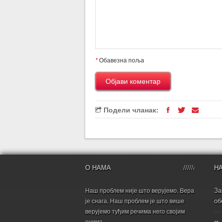
*
Обавезна поља
Подели чланак:
О НАМА
Н
За
Наш проблем није што верујемо. Вера
об
је снага. Наш проблем је што више
верујемо туђим речима него својим
очима.