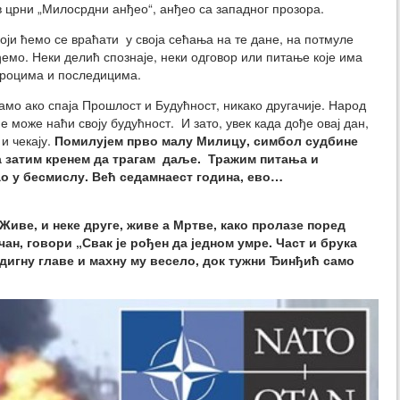
 црни „Милосрдни анђео“, анђео са западног прозора.
 који ћемо се враћати у своја сећања на те дане, на потмуле
ђемо. Неки делић спознаје, неки одговор или питање које има
зроцима и последицима.
мо ако спаја Прошлост и Будућност, никако другачије. Народ
е може наћи своју будућност. И зато, увек када дође овај дан,
 и чекају.
Помилујем прво малу Милицу, симбол судбине
 а затим кренем да трагам даље. Тражим питања и
 смисао у бесмислу. Већ седамнаест година, ево…
Живе, и неке друге, живе а Мртве, како пролазе поред
чан, говори „Свак је рођен да једном умре. Част и брука
дигну главе и махну му весело, док тужни Ђинђић само