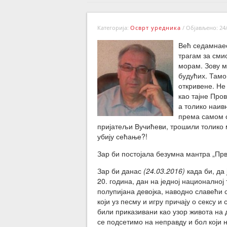
Категорија:
Осврт уредника
/
Објављено: 24/
Већ седамнаест
трагам за сми
морам. Зову м
будућих. Тамо 
откривене. Не 
као тајне Про
а толико наивн
према самом с
пријатељи Вучићеви, трошили толико 
убију сећање?!
Зар би постојала безумна мантра „Први
Зар би данас
(24.03.2016)
када би, да
20. година, дан на једној национално
полупијана девојка, наводно славећи 
који уз песму и игру причају о сексу 
били приказивани као узор живота на 
се подсетимо на неправду и бол који 