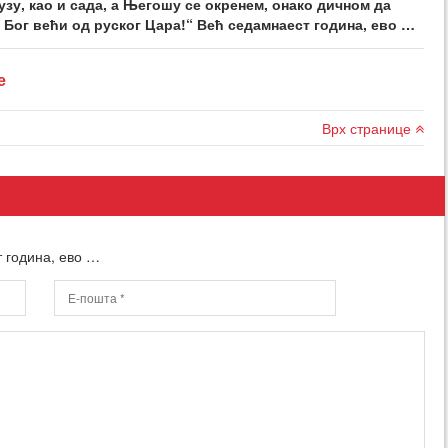
зу, као и сада, а Његошу се окренем, онако дичном да
д Бог већи од руског Цара!“ Већ седамнаест година, ево …
е
Врх странице
 година, ево …