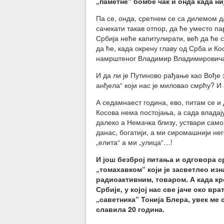
„паметне“ бомбе чак и онда када н
Па се, онда, сретнем се са дилемом д
сачекати такав отпор, да ће уместо п
Србија неће капитулирати, већ да ће
да ће, када окрену главу од Срба и К
намрштеног Владимир Владимировича П
И да ли је Путиново рађање као Вође
анђела“ који нас је миловао смрћу? И 
А седамнаест година, ево, питам се и 
Косова нема постојања, а сада владају
далеко а Немачка близу, уствари само
данас, богатији, а ми сиромашнији нег
„елита“ а ми „улица“…!
И још безброј питања и одговора с
„томахавком“ који је засветлео из
радиоактивним, товаром. А када кр
Србије, у којој нас све јаче око вр
„саветника“ Тонија Блера, увек ме 
славила 20 година.