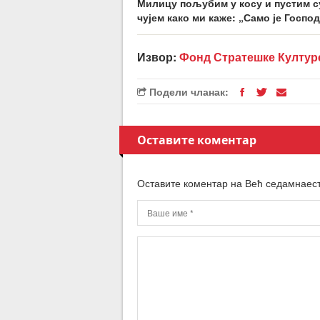
Милицу пољубим у косу и пустим су
чујем како ми каже: „Само је Госпо
Извор:
Фонд Стратешке Култур
Подели чланак:
Оставите коментар
Оставите коментар на Већ седамнаест