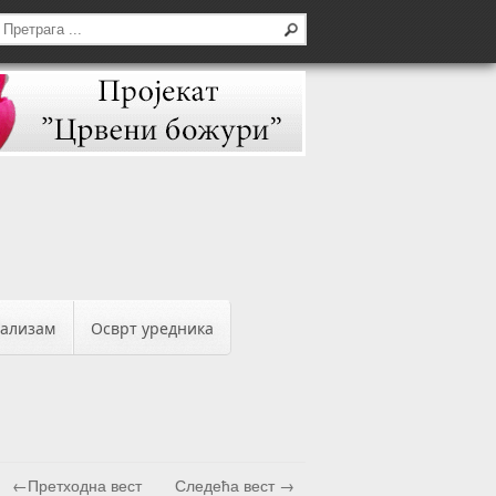
бализам
Осврт уредника
←Претходна вест
Следећа вест →