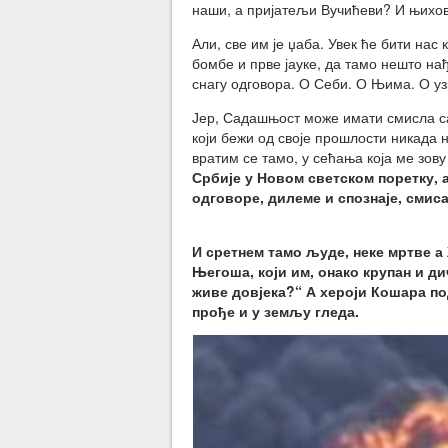
наши, а пријатељи Вучићеви? И њихов
Али, све им је џаба. Увек ће бити нас
бомбе и прве јауке, да тамо нешто на
снагу одговора. О Себи. О Њима. О у
Јер, Садашњост може имати смисла са
који бежи од своје прошлости никада н
вратим се тамо, у сећања која ме зову
Србије у Новом светском поретку,
одговоре, дилеме и спознаје,
И сретнем тамо људе, неке мртве а 
Његоша, који им, онако крупан и ди
живе довјека?“ А хероји Кошара по
прође и у земљу гледа.