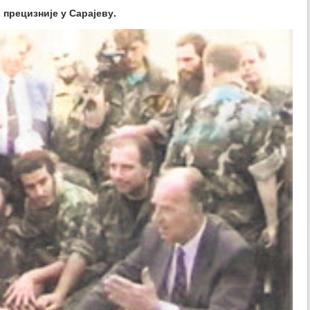
 прецизније у Сарајеву.