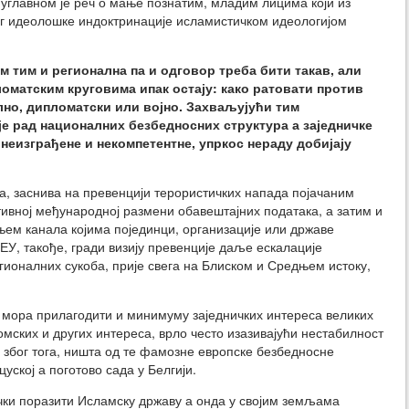
углавном је реч о мање познатим, младим лицима који из
ог идеолошке индоктринације исламистичком идеологијом
м тим и регионална па и одговор треба бити такав, али
оматским круговима ипак остају: како ратовати против
лно, дипломатски или војно. Захваљујући тим
 рад националних безбедносних структура а заједничке
 неизграђене и некомпетентне, упркос нераду добијају
ега, заснива на превенцији терористичких напада појачаним
ивној међународној размени обавештајних података, а затим и
ем канала којима појединци, организације или државе
У, такође, гради визију превенције даље ескалације
ионалних сукоба, прије свега на Блиском и Средњем истоку,
 мора прилагодити и минимуму заједничких интереса великих
омских и других интереса, врло често изазивајући нестабилност
 због тога, ништа од те фамозне европске безбедносне
уској а поготово сада у Белгији.
ички поразити Исламску државу а онда у својим земљама