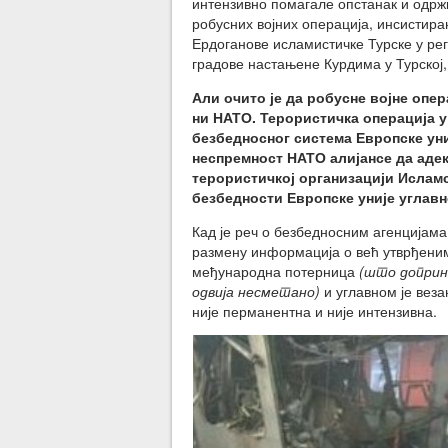
интензивно помагале опстанак и одрж
робусних војних операција, инсистир
Ердоганове исламистичке Турске у ре
градове настањене Курдима у Турској, 
Али очито је да робусне војне опер
ни НАТО. Терористичка операција у
безбедносног система Европске уни
неспремност НАТО алијансе да аде
терористичкој организацији Исламс
безбедности Европске уније углавн
Кад је реч о безбедносним агенцијама
размену информација о већ утврђеним
међународна потерница
(што доприн
одвија несметано)
и углавном је веза
није перманентна и није интензивна.