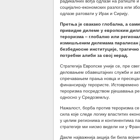
радикалних вођа одлази на ратиште и 
социјално-економских разлога или зб
одлазе ратовати у Ирак и Сирију.
Претња је свакако глобална, а сами
привидне дилеме у европским дипл
тероризма – глобално или региона
измишљеним дилемама паралисан је
безбедносне институције, трагично
потребни алиби за свој нерад.
Стратегија Европске уније се, пре св
деловањем обавештајних служби и акт
спречавањем прања новца и пресецањ
финансирају терористе. Истовремено Е
тероризма посредством рјешавања рег
односно у Средоземљу.
Нажалост, борба против тероризма се
сила које следе логику властитих екон
у целим регионима и континентима па
стратегије ми нисмо видели ни у Франц
Дакле најважнија акција би била војн