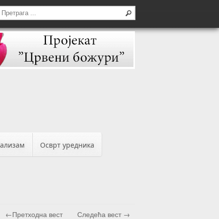
бализам
Осврт уредника
←Претходна вест
Следећа вест →