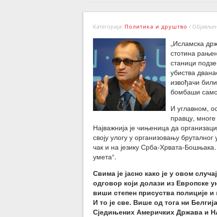
Категорија:
Политика и друштво
/
Објављено
„Исламска држ
стотина рањен
станици подзе
убиства двана
извођачи били
бомбаши само
И углавном, о
правцу, многе
Најважнија је чињеница да организациј
своју улогу у организовању бруталног
чак и на језику Срба-Хрвата-Бошњака
умета“.
Свима је јасно како је у овом случа
одговор који долази из Европске ун
виши степен присуства полиције и 
И то је све. Више од тога ни Белгиј
Сједињених Америчких Држава и НАТ