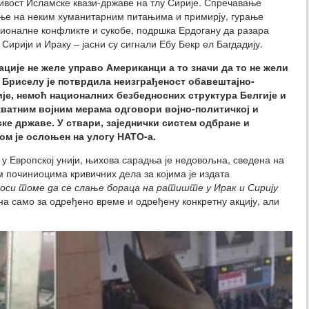
ивост Исламске квази-државе на тлу Сирије. Спречавање
ање на неким хуманитарним питањима и примирју, гурање
гионалне конфликте и сукобе, подршка Ердогану да разара
Сирији и Ираку – јасни су сигнали Ебу Бекр ел Багдадију.
ације не желе управо Американци а то значи да то не жели
 Бриселу је потврдила неизграђеност обавештајно-
је, немоћ националних безбедносних структура Белгије и
кватним војним мерама одговори војно-политичкој и
ке државе. У ствари, заједнички систем одбране и
ом је ослоњен на улогу НАТО-а.
 у Европској унији, њихова сарадња је недовољна, сведена на
 починиоцима кривичних дела за којима је издата
оси томе да се слање бораца на ратиште у Ирак и Сирију
на само за одређено време и одређену конкретну акцију, али