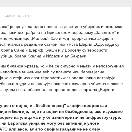
: 24/03/2016, 21:32
ава“ је преузела одговорност за десетине убијених и неколико
их, невиних грађана на Бриселском аеродрому „Завентем“ и
мне железнице „Малбек“. Као и код терористичке акције и
ест чланова редакције сатиричног листа Шарли Ебдо, када су
 браћа Саид и Шериф Куаши и у Бриселу су терористи
убице, браћа Кхалид и Ибрахим ал Бакрауи.
сим биланса жртава, који ће се сигурно мењати у неповољнијем
 непобитне чињенице већ су познате или барем јасне.
а која стоји иза овог терористичког напада, јавно потврђује
 убијања људи и најављује нова спектакуларна убиства и акције
… путем свога обавештајно-пропагандног портала „Вијести
ју реч о војној и „безбедносној“ акцији терориста а
ије и Белгије, није ни војни ни безбедносни, ако изузмемо
војске на улицама и у близини критичне инфраструктуре.
а ни Европска унија не могу без активније улоге
О алијансе, али то својим грађаниме не смеју