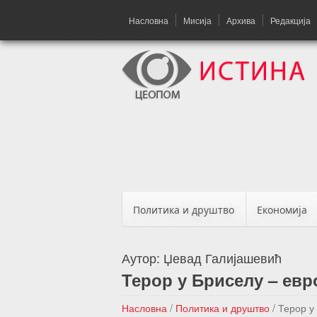
Насловна
Мисија
Архива
Редакција
Политика и друштво
Економија
Аутор:
Џевад Галијашевић
Терор у Бриселу – евр
Насловна
/
Политика и друштво
/
Терор у