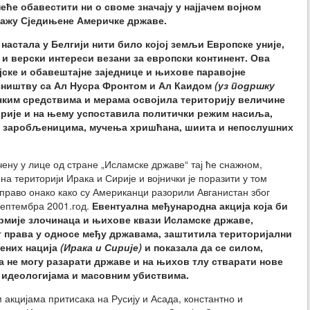
еће обавестити ни о своме значају у најјачем војном
о кажу Сједињене Америчке државе.
 настала у Белгији нити било којој земљи Европске уније,
 и верски интереси везани за европски континент. Ова
ојске и обавештајне заједнице и њихове паравојне
зништву са Ал Нусра Фронтом и Ал Каидом
(уз подршку
ким средствима и мерама освојила територију величине
ирије и на њему успоставила политички режим насиља,
а заробљеницима, мучења хришћана, шиита и непослушних
чену у лице од стране „Исламске државе“ тај ће снажном,
на територији Ирака и Сирије и војнички је поразити у том
Управо онако како су Американци разорили Авганистан због
септембра 2001.год.
Евентуална међународна акција која би
рмије злочинаца и њихове квази Исламске државе,
 права у односе међу државама, заштитила територијални
ених нација
(Ирака и Сирије)
и показала да се силом,
 не могу разарати државе и на њихов тлу стварати нове
 идеологијама и масовним убиствима.
 акцијама притисака на Русију и Асада, константно и