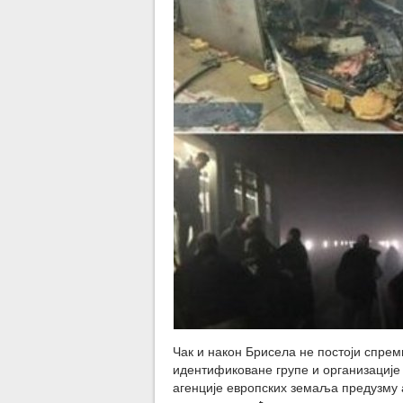
Чак и након Брисела не постоји спрем
идентификоване групе и организације
агенције европских земаља предузму 