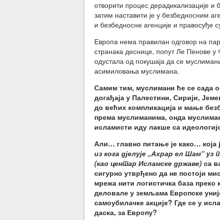
отворити процес дерадикализације и б
затим наставити је у безбедносним аг
и безбедносне агенције и правосуђе с
Европа нема правилан одговор на пар
странака деснице, попут Ле Пенове у Ф
одустала од покушаја да се муслимани
асимиловања муслимана.
Самим тим, муслимани ће се сада о
догађаја у Палестини, Сирији, Јем
до већих компликација и мање безб
према муслиманима, онда муслиман
исламисти иду лакше са идеологиј
Али… главно питање је како… која ј
из кога дјелује „Ахрар ел Шам“ уз
(као центар Исламске државе)
са в
сигурно утврђено да не постоји ми
мрежа нити логистичка база преко 
деловале у земљама Европске уније
самоубилачке акције? Где се у исл
даска, за Европу?