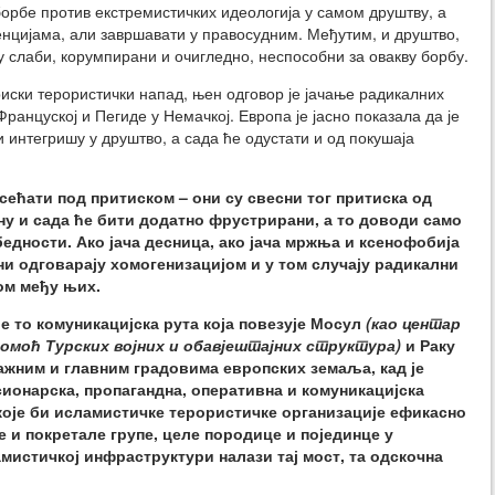
орбе против екстремистичких идеологија у самом друштву, а
енцијама, али завршавати у правосудним. Међутим, и друштво,
у слаби, корумпирани и очигледно, неспособни за овакву борбу.
иски терористички напад, њен одговор је јачање радикалних
ранцуској и Пегиде у Немачкој. Европа је јасно показала да је
 интегришу у друштво, а сада ће одустати и од покушаја
сећати под притиском – они су свесни тог притиска од
ену и сада ће бити додатно фрустрирани, а то доводи само
едности. Ако јача десница, ако јача мржња и ксенофобија
и одговарају хомогенизацијом и у том случају радикални
ом међу њих.
е то комуникацијска рута која повезује Мосул
(као центар
 помоћ Турских војних и обавјештајних структура)
и Раку
ажним и главним градовима европских земаља, кад је
сионарска, пропагандна, оперативна и комуникацијска
које би исламистичке терористичке организације ефикасно
 и покретале групе, целе породице и појединце у
амистичкој инфраструктури налази тај мост, та одскочна