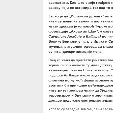
саопштити. Као што своје грађане н
савезу који се активира тек кад т
Јасно је да „Исламска држава“ није
нити су њени најважнији политички
квази држава је уз помоћ Турске в
формације „Ахрар ал Шам“, у саве
Саудијске Арабије и Катара)
војнич
Велике Британије на тлу Ирака и С
мучења, ритуалног одсецања глав
сунита, дискриминације жена.
Онај ко жели да прихвати рукавицу ба
војном силом напасти ту квази државу 
најважнијем рату на Блиском истоку. 
подршке Ал Каиди након једанаестог 
сломила војну моћ фанатизоване а
вратила би принципе међународног
интегритет земаља чланица Уједињ
тероризмом и бруталним злочинима
државе подржане екстремистичким
Управо су западне земље, свим својим