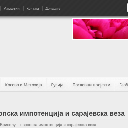
Маркетинг
Контакт
Донације
Косово и Метохија
Русија
Пословни пројекти
Гло
опска импотенција и сарајевска веза
 Бриселу – европска импотенција и сарајевска веза