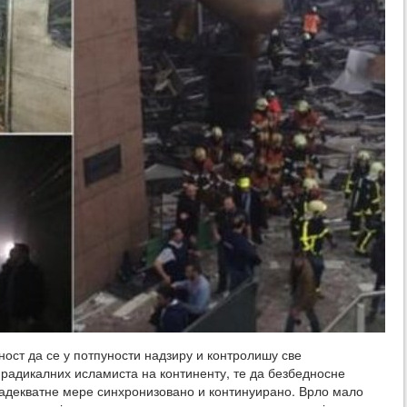
ност да се у потпуности надзиру и контролишу све
 радикалних исламиста на континенту, те да безбедносне
адекватне мере синхронизовано и континуирано. Врло мало