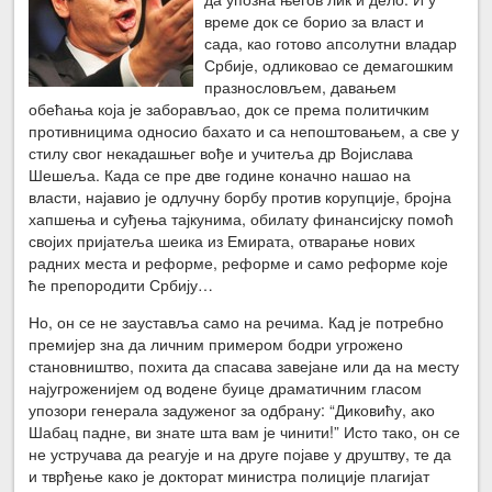
време док се борио за власт и
сада, као готово апсолутни владар
Србије, одликовао се демагошким
празнословљем, давањем
обећања која је заборављао, док се према политичким
противницима односио бахато и са непоштовањем, а све у
стилу свог некадашњег вође и учитеља др Војислава
Шешеља. Када се пре две године коначно нашао на
власти, најавио је одлучну борбу против корупције, бројна
хапшења и суђења тајкунима, обилату финансијску помоћ
својих пријатеља шеика из Емирата, отварање нових
радних места и реформе, реформе и само реформе које
ће препородити Србију…
Но, он се не зауставља само на речима. Кад је потребно
премијер зна да личним примером бодри угрожено
становништво, похита да спасава завејане или да на месту
најугроженијем од водене буице драматичним гласом
упозори генерала задуженог за одбрану: “Диковићу, ако
Шабац падне, ви знате шта вам је чинити!” Исто тако, он се
не устручава да реагује и на друге појаве у друштву, те да
и тврђење како је докторат министра полиције плагијат