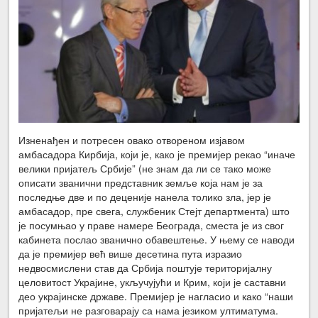
Изненађен и потресен овако отвореном изјавом
амбасадора Кирбија, који је, како је премијер рекао “иначе
велики пријатељ Србије” (не знам да ли се тако може
описати званични представник земље која нам је за
последње две и по деценије нанела толико зла, јер је
амбасадор, пре свега, службеник Стејт департмента) што
је посумњао у праве намере Београда, сместа је из свог
кабинета послао званично обавештење. У њему се наводи
да је премијер већ више десетина пута изразио
недвосмислени став да Србија поштује територијалну
целовитост Украјине, укључујући и Крим, који је саставни
део украјинске државе. Премијер је нагласио и како “наши
пријатељи не разговарају са нама језиком ултиматума.