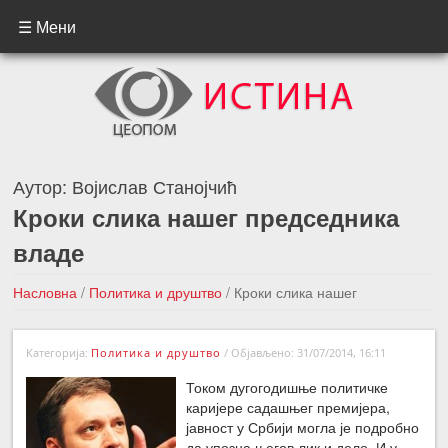
☰ Мени
Аутор:
Војислав Станојчић
Кроки слика нашег председника
владе
Насловна
/
Политика и друштво
/
Кроки слика нашег
председника владе
Категорија:
Политика и друштво
/
Објављено: 31/07/2014, 16:11
←Претходна вест
Следећа вест →
Током дугогодишње политичке
каријере садашњег премијера,
јавност у Србији могла је подробно
да упозна његов лик и дело. И у