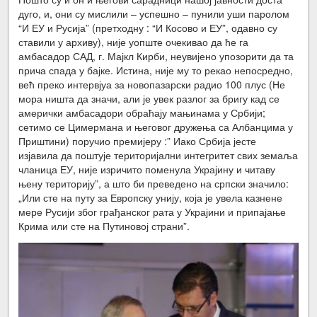
дуго, и, они су мислили – успешно – пунили уши паролом
“И ЕУ и Русија” (претходну : “И Косово и ЕУ”, одавно су
ставили у архиву), није уопште очекивао да ће га
амбасадор САД, г. Мајкл Кирби, неувијено упозорити да та
прича спада у бајке. Истина, није му то рекао непосредно,
већ преко интервјуа за новопазарски радио 100 плус (Не
мора ништа да значи, али је увек разлог за бригу кад се
амерички амбасадори обраћају мањинама у Србији;
сетимо се Цимермана и његовог дружења са Албанцима у
Приштини) поручио премијеру :” Иако Србија јесте
изјавила да поштује територијални интегритет свих земаља
чланица ЕУ, није изричито поменула Украјину и читаву
њену територију”, а што би преведено на српски значило:
„Или сте на путу за Европску унију, која је увела казнене
мере Русији због грађанског рата у Украјини и припајање
Крима или сте на Путиновој страни”.