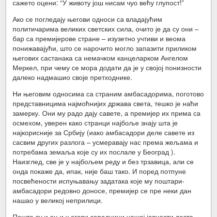
сажето оцени: “У животу још нисам чуо већу глупост!”
Ако се погледају његови односи са владајућим
политичарима великих светских сила, очито је да су они –
бар са премијерове стране – изузетно учтиви и веома
понижавајући, што се нарочито могло запазити приликом
његових састанака са немачком канцеларком Ангелом
Меркел, при чему се мора додати да је у својој понизности
далеко надмашио своје претходнике.
Ни његовим односима са страним амбасадорима, поготово
представницима најмоћнијих држава света, тешко је наћи
замерку. Они му радо дају савете, а премијер их прима са
осмехом, уверен како странци најбоље знају шта је
најкорисније за Србију (иако амбасадори деле савете из
сасвим других разлога – усмеравају нас према жељама и
потребама земаља које су их послале у Београд ).
Наизглед, све је у најбољем реду и без трзавица, али се
онда покаже да, ипак, није баш тако. И поред потпуне
посвећености испуњавању задатака које му поштари-
амбасадори редовно доносе, премијер се пре неки дан
нашао у великој неприлици.
Пошто су и он и његови сарадници нашој јавности доста