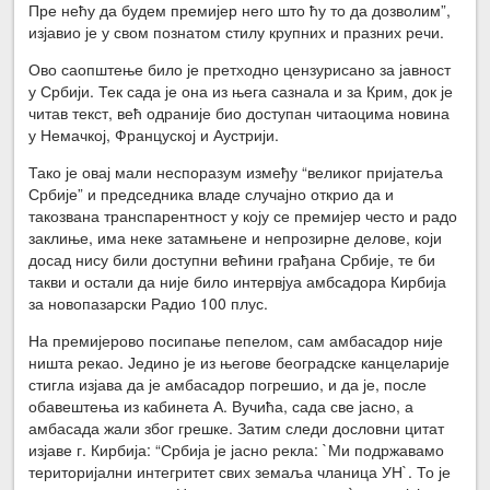
Пре нећу да будем премијер него што ћу то да дозволим”,
изјавио је у свом познатом стилу крупних и празних речи.
Ово саопштење било је претходно цензурисано за јавност
у Србији. Тек сада је она из њега сазнала и за Крим, док је
читав текст, већ одраније био доступан читаоцима новина
у Немачкој, Француској и Аустрији.
Тако је овај мали неспоразум између “великог пријатеља
Србије” и председника владе случајно открио да и
такозвана транспарентност у коју се премијер често и радо
заклиње, има неке затамњене и непрозирне делове, који
досад нису били доступни већини грађана Србије, те би
такви и остали да није било интервјуа амбсадора Кирбија
за новопазарски Радио 100 плус.
На премијерово посипање пепелом, сам амбасадор није
ништа рекао. Једино је из његове београдске канцеларије
стигла изјава да је амбасадор погрешио, и да је, после
обавештења из кабинета А. Вучића, сада све јасно, а
амбасада жали због грешке. Затим следи дословни цитат
изјаве г. Кирбија: “Србија је јасно рекла: `Ми подржавамо
територијални интегритет свих земаља чланица УН`. То је