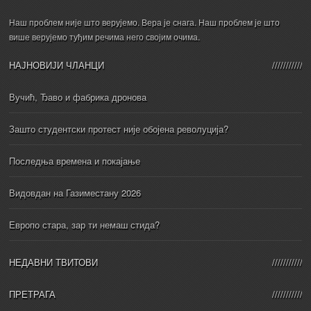
Наш проблем није што верујемо. Вера је снага. Наш проблем је што
више верујемо туђим речима него својим очима.
НАЈНОВИЈИ ЧЛАНЦИ
Вучић, Ђаво и фабрика дронова
Зашто студентски протест није обојена револуција?
Последња времена и покајање
Видовдан на Газиместану 2026
Европо стара, зар ти немаш стида?
НЕДАВНИ ТВИТОВИ
ПРЕТРАГА