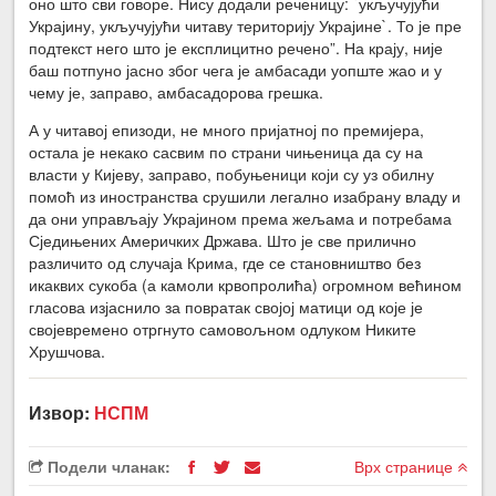
оно што сви говоре. Нису додали реченицу: `укључујући
Украјину, укључујући читаву територију Украјине`. То је пре
подтекст него што је експлицитно речено”. На крају, није
баш потпуно јасно због чега је амбасади уопште жао и у
чему је, заправо, амбасадорова грешка.
А у читавој епизоди, не много пријатној по премијера,
остала је некако сасвим по страни чињеница да су на
власти у Кијеву, заправо, побуњеници који су уз обилну
помоћ из иностранства срушили легално изабрану владу и
да они управљају Украјином према жељама и потребама
Сједињених Америчких Држава. Што је све прилично
различито од случаја Крима, где се становништво без
икаквих сукоба (а камоли крвопролића) огромном већином
гласова изјаснило за повратак својој матици од које је
својевремено отргнуто самовољном одлуком Никите
Хрушчова.
Извор:
НСПМ
Подели чланак:
Врх странице