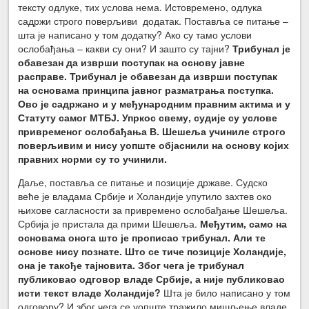
тексту одлуке, тих услова нема. Истовремено, одлука
садржи строго поверљиви додатак. Поставља се питање –
шта је написано у том додатку? Ако су тамо услови
ослобађања – какви су они? И зашто су тајни?
Трибунал је
обавезан да изврши поступак на основу јавне
расправе. Трибунал је обавезан да изврши поступак
на основама принципа јавног разматрања поступка.
Ово је садржано и у међународним правним актима и у
Статуту самог МТБЈ. Упркос свему, судије су услове
привременог ослобађања В. Шешеља учиниле строго
поверљивим и нису уопште објаснили на основу којих
правних норми су то учинили.
Даље, поставља се питање и позиције државе. Судско
веће је владама Србије и Холандије упутило захтев око
њихове сагласности за привремено ослобађање Шешеља.
Србија је пристала да прими Шешеља.
Међутим, само на
основама онога што је прописао трибунал. Али те
основе нису познате. Што се тиче позиције Холандије,
она је такође тајновита. Због чега је трибунал
публиковао одговор владе Србије, а није публиковао
исти текст владе Холандије?
Шта је било написано у том
одговору? И због чега се уопште тражило мишљење владе