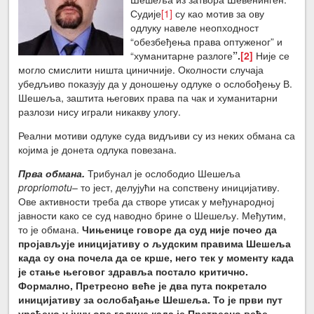
Судије
[1]
су као мотив за ову
одлуку навеле неопходност
“обезбеђења права оптуженог” и
“хуманитарне разлоге
”.
[2]
Није се
могло смислити ништа циничније. Околности случаја
убедљиво показују да у доношењу одлуке о ослобођењу В.
Шешеља, заштита његових права па чак и хуманитарни
разлози нису играли никакву улогу.
Реални мотиви одлуке суда видљиви су из неких обмана са
којима је донета одлука повезана.
Прва обмана.
Трибунал је ослободио Шешеља
proprio
motu
– то јест, делујући на сопствену иницијативу.
Ове активности треба да створе утисак у међународној
јавности како се суд наводно брине о Шешељу. Међутим,
то је обмана.
Чињенице говоре да суд није почео да
пројављује иницијативу о људским правима Шешеља
када су она почела да се крше, него тек у моменту када
је стање његовог здравља постало критично.
Формално, Претресно веће је два пута покретало
иницијативу за ослобађање Шешеља. То је први пут
урађено у јуну ове године када је Претресно веће