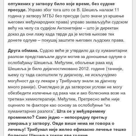
оптужених у затвору било које време, без судске
пресуде.
Управо због тога што се В. Шешељ налази 11
година у затвору МТБЈ без пресуде (што значи уз кршење
његових међународних права) управо захваљујући судском
већу на челу са судијом Антонетијем – што је директан
доказ да они лажу када тврде да је мотив њихове тек
донете одлуке – покушај заштите његових људских права.
Друга обмана.
Судско веће је утврдило да су хуманитарни
разлози представљали други мотив за доношење одлуке о
ослобађању Шешеља. Међутим, обољење рака код
Шешеља је било дијагностиковано 2012. године (тачније,
њему су тада саопштили ту дијагнозу, не искључујемо
могућност да су лекари у Трибуналу знали за дјагнозу
много раније). Очигледно је да затворски услови не могу
обезбедити излечење од рака чак и ако болесника возе на
третман хемиотерапије. Међутим, Претресно веће није
оценило те факторе као основу за ослобођење “из
хуманитарних разлога”.
Шта се у међувремену
променило? Само једно – непосредну претњу
умирања у затвору. Овде више нема ни говора о
лечењу! Трибунал није желео ефикасно лечење тешко
болесног Шешеља током две године.