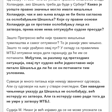
Холандије, ако Шешељ треба да буде у Србији?
Какво је
уопште правно значење могло имати мишљење
Холандије, чак и ако њена влада не би била сагласна
са ослобађањем Шешеља? Који су правни основи
Холандије да се противи ослобађању лица из
затвора, према коме нема оптужујуће судске пресуде?
Зашто Претресно веће није тражило мишљење
тужилаштва и самог оптуженог? То је раније увек чињено.
Зашто то није урађено овај пут? У складу са правилима
МТБЈ оптужени мора дати гаранцију да ће им се
потчинити.
Међутим, за разлику од претходних
ситуација, овај пут судско веће једноставно није
питало Шешеља да ли ће се он потчинити тим
условима.
Сувише је много питања који немају званичног одговора.
Али су одговори на њих у ствари очигледни.
Све наведене
чињенице указују да Шешеља не ослобађају, већ
истерују из затвора. Али га истерују само ради тога да
не умре у затвору МТБЈ.
Судија М. Нианг је већ изјавио да се не може упознати са