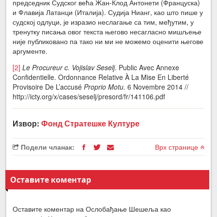
председник Судског већа Жан-Клод Антонети (Француска)
и Флавија Латанци (Италија). Судија Нианг, као што пише у
судској одлуци, је изразио неслагање са тим, међутим, у
тренутку писања овог текста његово несагласно мишљење
није публиковано па тако ни ми не можемо оценити његове
аргументе.
[2]
Le Procureur c. Vojislav Seselj
. Public Avec Annexe
Confidentielle. Ordonnance Relative À La Mise En Liberté
Provisoire De L’accusé
Proprio Motu.
6 Novembre 2014 //
http://icty.org/x/cases/seselj/presord/fr/141106.pdf
Извор:
Фонд Стратешке Културе
Подели чланак:
Врх странице
Оставите коментар
Оставите коментар на Ослобађање Шешеља као