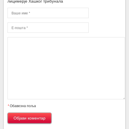
лицимерје Хашког трибунала
*
Обавезна поља