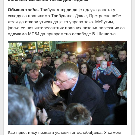
Обмана трећа.
Трибунал тврди да је одлука донета у
складу са правилима Трибунала. Дакле, Претресно веће
жели да створи утисак да је то управо тако. Међутим,
јавља се низ интересантних правних питања повезаних са
одлукама МТБЈ да привремено ослободе В. Шешеља.
Као прво, нису познати услови тог ослобађања. У самом