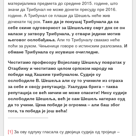
материјалима предмета до средине 2015. године, што
значи да Трибунал не може донети пресуду пре 2016.
године. А Трибунал се плаши да Шешељ неће жив
дочекати тај рок.
Тако да је покушај Трибунала да са
себе скине одговорност за Шешељеву смрт док се он
налази у затвору Трибунала, у ствари једини мотив
његовог ослобађања.
Али то Трибуналу свакако неће
поћи за руком. Чињенице говоре о истинским разлозима.
И
обмане Трибунала су исувише очигледне.
Честитамо професору Војиславу Шешељу повратак у
Отаџбину и честитамо целом српском народу на
победи над Хашким трибуналом. Судије су
ослободиле В. Шешеља али су то учиниле из страха
за себе и своју репутацију. Узалудна брига – таква
репутација се већ ничим не може спасити! Нису судије
ослободиле Шешеља, већ је сам Шешељ натерао суд
да то учини. Цена победе је огромна – али баш због
тога, та победа је још већа!
[1]
За ову одлуку гласала су двојица судија од тројице –