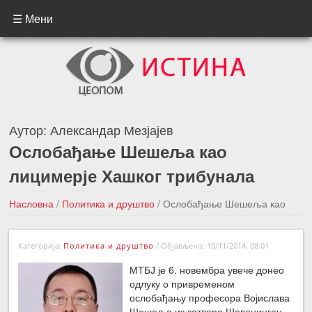
☰ Мени
Аутор:
Александар Мезјајев
Ослобађање Шешеља као
лицимерје Хашког трибунала
Насловна
/
Политика и друштво
/
Ослобађање Шешеља као
лицимерје Хашког трибунала
Категорија:
Политика и друштво
/
Објављено: 10/11/2014, 08:01
←Претходна вест
Следећа вест →
МТБЈ је 6. новембра увече донео
одлуку о привременом
ослобађању професора Војислава
Шешеља из затвора Шевенинген.