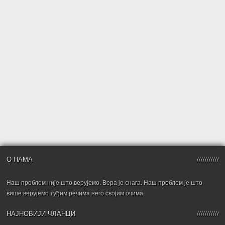
О НАМА
Наш проблем није што верујемо. Вера је снага. Наш проблем је што
више верујемо туђим речима него својим очима.
НАЈНОВИЈИ ЧЛАНЦИ