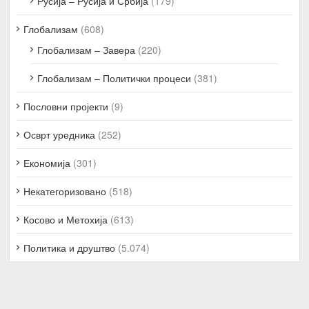
Русија – Русија и Србија
(179)
Глобализам
(608)
Глобализам – Завера
(220)
Глобализам – Политички процеси
(381)
Пословни пројекти
(9)
Осврт уредника
(252)
Економија
(301)
Некатегоризовано
(518)
Косово и Метохија
(613)
Политика и друштво
(5.074)