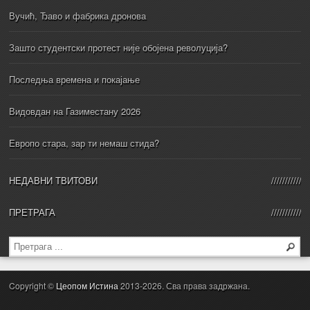
Вучић, Ђаво и фабрика дронова
Зашто студентски протест није обојена револуција?
Последња времена и покајање
Видовдан на Газиместану 2026
Европо стара, зар ти немаш стида?
НЕДАВНИ ТВИТОВИ
ПРЕТРАГА
Copyright ©
Цеопом Истина
2013-2026. Сва права задржана.