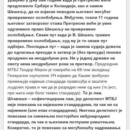
предложило Србији и Холандији, као и самом
Шешељу, да се изјасне поводом његовог могућег
привременог ослобођења. Међутим, током 11 година
његовог затворског стажа Претресно веће је увек
одузимало право Шешељу на привремено
ослобађање. Сваки пут када је В. Шешељ тражио
привремено ослобађање, суд му је то сваки пут
одбијао. Последњи пут – када је замена судија довела
до одлагања пресуде и затвор је (без пресуде) поново
продужен на неодређени рок. Ни у једној држави на
свету нема неодређеног рока за притвор.
Председник
МТБЈ Теодор Мерон је говорећи на 69-том заседању
Генералне скупштине УН изјавио да Хашки трибунал
примењује највише стандарде правосуђа и заштите
људских права и чак да је разрадио неке од њих (то јест,
пре њега није било таквих стандарда).
То је лаж.
Штавише – софистицирана лаж, јер делатност МТБЈ
није повезана са највишим стандардима, па чак ни са
најнижим (али ипак стандардима). Његова делатност је
повезана са снижењем постојећих међународних
стандарда, па чак и њиховим потпуним уништењем.
Конкретно, то је повезано са могућношћу задржавања