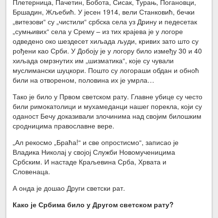
Плетерница, Пачетин, Бобота, Сисак, Турањ, Погановци,
Бршадин, Жљебић. У јесен 1914, вели Станковић, бечки
„витезови“ су „чистили“ србска села уз Дрину и педесетак
„сумњивих“ села у Срему – из тих крајева је у логоре
одведено око шездесет хиљада људи, кривих зато што су
рођени као Срби. У Добоју је у логору било између 30 и 40
хиљада омрзнутих им „шизматика“, које су чували
муслимански шуцкори. Пошто су логораши обдан и обноћ
били на отвореном, половина их је умрла…
Тако је било у Првом светском рату. Главне убице су често
били римокатолици и мухамеданци нашег порекла, који су
оданост Бечу доказивали злочинима над својим билошким
сродницима православне вере.
„Ал рекосмо „Браћа!“ и све опростисмо“, записао је
Владика Николај у својој Служби Новомученицима
Србским. И настаде Краљевина Срба, Хрвата и
Словенаца.
А онда је дошао Други светски рат.
Како је Србима било у Другом светском рату?