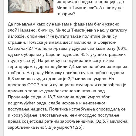
историчар средње генерације, др
Милош Тимотијевић. А о чему да
говорим?
Да понављам како су нацизам и фашизам били ужасно
зло? Наравно, били су. Милош Тимотијевић нас, у каталогу
изложбе, опомиње: “Резултати такве политике били су
страшни. Пољска је имала шест милиона, а Совјетски
Савез чак 27 милиона жртава у Другом светском рату (66%
од свих убијених у Европи, односно 45% укупно страдалих
људи у свету). Нацисти су на окупираним совјетским
територијама директно убили 7,4 милиона обичних мирних
грађана. На рад у Немачку насилно су као робове одвели
5,3 милиона људи од којих је 2,2 милиона умрло. На
простору СССР-а који су нацисти окупирали спровођено је
присилно терање домаћег становништва на рад.
Процењује се да је 13,7 милиона људи умрло због
исцрпљујућег рада, слабе исхране и нечовечног
поступања нациста. Политика истребљења спроводила се
и кроз убијање, злостављање, немилосрдно поступање
према совјетским ратним заробљеницима. Од 5,7 милиона
заробљеника њих 3,2 је умрло“(1,25).