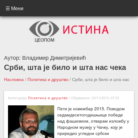
☰ Мени
Аутор:
Владимир Димитријевић
Срби, шта је било и шта нас чека
Насловна
/
Политика и друштво
/
Срби, шта је било и шта нас
чека
Категорија:
Политика и друштво
/
Објављено: 23/11/2015, 07:33
←Претходна вест
Следећа вест →
Пети је новембар 2015. Поводом
седамдесетогодишњице победе
над фашизмом, отварам изложбу у
Народном музеју у Чачку, коју је
приредио угледни србски