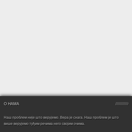
О НАМА
Наш проблем није што верујемо. Вера је снага. Наш проблем је што
више верујемо туђим речима него својим очима.