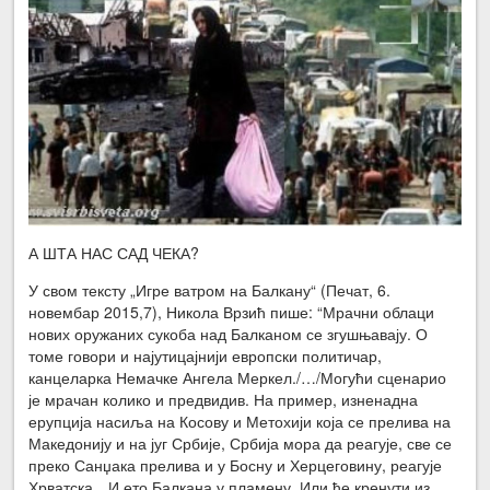
А ШТА НАС САД ЧЕКА?
У свом тексту „Игре ватром на Балкану“ (Печат, 6.
новембар 2015,7), Никола Врзић пише: “Мрачни облаци
нових оружаних сукоба над Балканом се згушњавају. О
томе говори и најутицајнији европски политичар,
канцеларка Немачке Ангела Меркел./…/Могући сценарио
је мрачан колико и предвидив. На пример, изненадна
ерупција насиља на Косову и Метохији која се прелива на
Македонију и на југ Србије, Србија мора да реагује, све се
преко Санџака прелива и у Босну и Херцеговину, реагује
Хрватска…И ето Балкана у пламену. Или ће кренути из