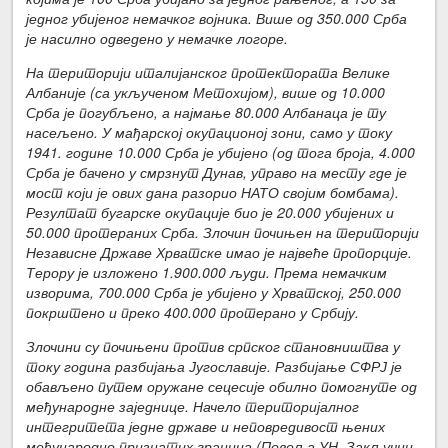
једног убијеног немачког војника. Више од 350.000 Срба
је насилно одведено у немачке логоре.
На територији италијанског протектората Велике
Албаније (са укљученом Метохијом), више од 10.000
Срба је погубљено, а најмање 80.000 Албанаца је ту
насељено. У мађарској окупационој зони, само у току
1941. године 10.000 Срба је убијено (од тога броја, 4.000
Срба је бачено у смрзнут Дунав, управо на месту где је
мост који је ових дана разорио НАТО својим бомбама).
Резултат бугарске окупације био је 20.000 убијених и
50.000 протераних Срба. Злочин почињен на територији
Независне Државе Хрватске имао је највеће пропорције.
Терору је изложено 1.900.000 људи. Према немачким
изворима, 700.000 Срба је убијено у Хрватској, 250.000
покрштено и преко 400.000 протерано у Србију.
Злочини су почињени против српског становништва у
току година разбијања Југославије. Разбијање СФРЈ је
обављено путем оружане сецесије обилно помогнуте од
међународне заједнице. Начело територијалног
интегритета једне државе и неповредивост њених
међународно признатих граница (Повеља УН, Закључни