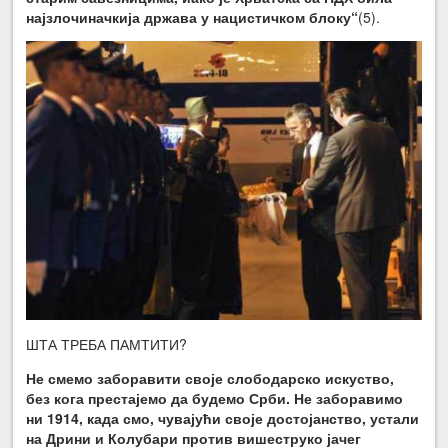
најзлочиначкија држава у нацистичком блоку“
(5).
ШТА ТРЕБА ПАМТИТИ?
Не смемо заборавити своје слободарско искуство,
без кога престајемо да будемо Срби. Не заборавимо
ни 1914, када смо, чувајући своје достојанство, устали
на Дрини и Колубари против вишеструко јачег