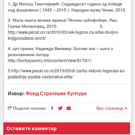
1. Др Милош Тимотијевић: Седамдесет година од победе
над фашизмом ( 1945 – 2015 ), Народни музеј Чачак, 2015.
2. Мала књига велике мржње/ Речник србофобије, Лио,
Горњи Милановац, 2010. 3.
http://www.pecat.co.rs/2010/03/vek-logora-za-srbe-dvojno-
knjigovodstvo-smrti/
4. цит.према: Надежда Винавер: Богови зла – њига о
јасеновачком логору,
http://borbazaveru.info/content/view/8179/1/
5.http://www.pecat.co.rs/2013/03/dr-zarko-vidovic-logorasi-su-
poslednja-srpska-nacionalna-elita/
Извор:
Фонд Стратешке Културе
Подели чланак:
Врх странице
Оставите коментар