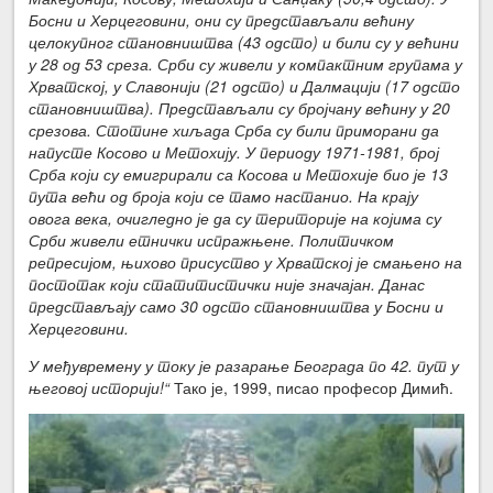
Босни и Херцеговини, они су представљали већину
целокупног становништва (43 одсто) и били су у већини
у 28 од 53 среза. Срби су живели у компактним групама у
Хрватској, у Славонији (21 одсто) и Далмацији (17 одсто
становништва). Представљали су бројчану већину у 20
срезова. Стотине хиљада Срба су били приморани да
напусте Косово и Метохију. У периоду 1971-1981, број
Срба који су емигрирали са Косова и Метохије био је 13
пута већи од броја који се тамо настанио. На крају
овога века, очигледно је да су територије на којима су
Срби живели етнички испражњене. Политичком
репресијом, њихово присуство у Хрватској је смањено на
постотак који статитистички није значајан. Данас
представљају само 30 одсто становништва у Босни и
Херцеговини.
У међувремену у току је разарање Београда по 42. пут у
његовој историји!“
Тако је, 1999, писао професор Димић.