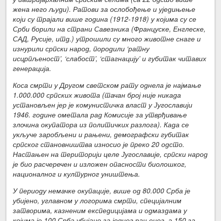
жена него људи). Ратови за ослобођење и уједињење
који су трајали више година (1912-1918) у којима су се
Срби борили на страни Савезника (Француске, Енглеске,
САД, Русије, итд.) утрошили су много животне снаге и
изнурили српски народ, породили ‘ратну
исцрпљеност’, ‘слабост’, ‘стагнацију’ и губитак читавих
генерација.
Коса смрти у Другом светском рату однела је најмање
1.000.000 српских живота (тачан број није никада
установљен јер је комунистичка власт у Југославији
1946. године ометала рад Комисије за утврђивање
злочина окупатора из политичких разлога). Када се
укључе заробљени и рањени, демографски губитак
српског становништва износио је преко 20 одсто.
Настањен на територији целе Југославије, српски народ
је био расчеречен и изложен опасности биолошког,
националног и културног уништења.
У периоду немачке окупације, више од 80.000 Срба је
убијено, углавном у логорима смрти, специјалним
затворима, казненим експедицијама и одмаздама у
којима је 100 Срба убијано за једног рањеног, а 150 за