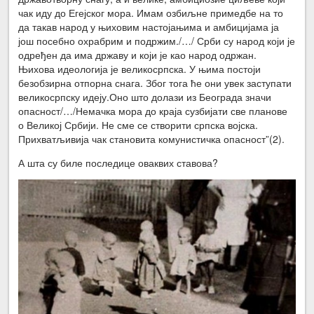
чак иду до Егејског мора. Имам озбиљне примедбе на то
да такав народ у њиховим настојањима и амбицијама ја
још посебно охрабрим и подржим./…/ Срби су народ који је
одређен да има државу и који је као народ одржан.
Њихова идеологија је великосрпска. У њима постоји
безобзирна отпорна снага. Због тога ће они увек заступати
великосрпску идеју.Оно што долази из Београда значи
опасност/…/Немачка мора до краја сузбијати све планове
о Великој Србији. Не сме се створити српска војска.
Прихватљивија чак становита комунистичка опасност”(2).
А шта су биле последице оваквих ставова?