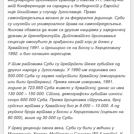
акт Конференције за сарадњу и безбедност у Европи)
није поштован у случају Југославије. Право
самоопредељења везано је за федералне јединице. Срби
су изузети из универзалног права на самоопредељење.
Њихова обавеза да живе са другим нацијама у заједничкој
држави је пренебрегнута. Дипломатско признавање
сецесије омогућило је грађански рат који је почео у
Хрватској 1991. и проширио се на Босну и Херцеговину
1992. и био оглашен агресијом.
У тим ратовима Срби су претрпели теже губитке од
других народа у Југославији. У 1990-им годинама око
500.000 Срба су заувек напустили Хрватску (емигрирали
или били протерани). Према неким изворима, 1991.
године је 723.665 Срба живело у Хрватској; данас их има
130 000 – 150 000. Стога, демографски губитак износи
скоро 600 000 Срба. Према проценама стручњака, број
српских жртава у Хрватској био је 8.000 – 10.000. А од
укупног броја жртава у Босни и Херцеговини (оцењен на
80 000), више од 30 000 су Срби.
У првој деценији овога века, Срби су били у већини у
Македонији, Косову, Метохији и Санџаку (50,4 одсто). У