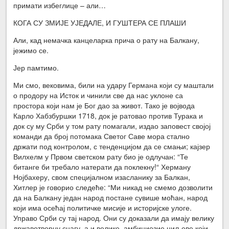
примати избеглице – али…
КОГА СУ ЗМИЈЕ УЈЕДАЛЕ, И ГУШТЕРА СЕ ПЛАШИ
Али, кад немачка канцеларка прича о рату на Балкану,
јежимо се.
Јер памтимо.
Ми смо, вековима, били на удару Германа који су маштали
о продору на Исток и чинили све да нас уклоне са
простора који нам је Бог дао за живот. Тако је војвода
Карло Хабзбуршки 1718, док је ратовао против Турака и
док су му Срби у том рату помагали, издао заповест својој
команди да број потомака Светог Саве мора стално
држати под контролом, с тенденцијом да се смањи; кајзер
Вилхелм у Првом светском рату био је одлучан: “Те
битанге би требало натерати да поклекну!“ Херману
Нојбахеру, свом специјалном изасланику за Балкан,
Хитлер је говорио следеће: “Ми никад не смемо дозволити
да на Балкану један народ постане сувише моћан, народ
који има осећај политичке мисије и историјске улоге.
Управо Срби су тај народ. Они су доказали да имају велику
државотворну снагу, а и велике, амбициозие циљеве који