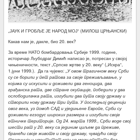
„ЈАУК И ГРОБЉЕ ЈЕ НАРОД МОЈ“ (МИЛОШ ЦРЊАНСКИ)
Какав нам је, дакле, био 20. век?
За време НАТО бомбардовања Србије 1999. године,
историчар Љубодраг Димић написао је, потресан у својој
чињеничности, текст „Српске жртве у 20. веку“ („Искра“,
1.јуни 1999.). Да га чујемо:
„У овом трагичном веку Срби
су се борили у пет ратова за своје преживљавање, у
којима су искусили и доживели два геноцида, два
грађанска рата, две стране окупације, победили у два
ослободилачка рата, изгубили два пута своју државу и
створили нову државу три пута. У последњој деценији
овог века, уз помоћ САД и уједињене Европе, Срби су
доживели егзодус широких размера и изгубили своје
етничке територије. Од 24. марта 1999., Срби воде свој
шести рат у 20. веку са јединим циљем да преживе,
бранећи своје животе и своју државу, чувајући своју
традицију и идентитет који не могу опстати без