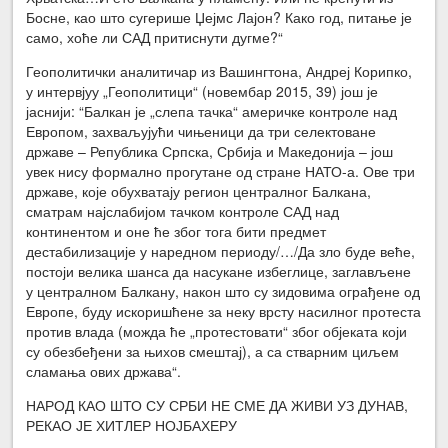
Босне, као што сугерише Џејмс Лајон? Како год, питање је
само, хоће ли САД притиснути дугме?“
Геополитички аналитичар из Вашингтона, Андреј Корипко,
у интервјуу „Геополитици“ (новембар 2015, 39) још је
јаснији: “Балкан је „слепа тачка“ америчке контроле над
Европом, захваљујући чињеници да три селектоване
државе – Република Српска, Србија и Македонија – још
увек нису формално прогутане од стране НАТО-а. Ове три
државе, које обухватају регион централног Балкана,
сматрам најслабијом тачком контроле САД над
континентом и оне ће због тога бити предмет
дестабилизације у наредном периоду/…/Да зло буде веће,
постоји велика шанса да насукане избеглице, заглављене
у централном Балкану, након што су зидовима ограђене од
Европе, буду искоришћене за неку врсту насилног протеста
против влада (можда ће „протестовати“ због објеката који
су обезбеђени за њихов смештај), а са стварним циљем
сламања ових држава“.
НАРОД КАО ШТО СУ СРБИ НЕ СМЕ ДА ЖИВИ УЗ ДУНАВ,
РЕКАО ЈЕ ХИТЛЕР НОЈБАХЕРУ