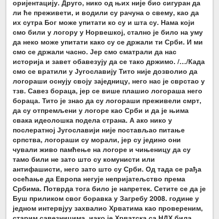
оријентацију. Друго, нико од њих није био сигуран да
ли ће преживети, и водили су рачуна о свему, као да
их сутра Бог може упитати ко су и шта су. Нама који
смо били у логору у Норвешкој, стално је било на уму
да неко може упитати како су се држали ти Срби. И ми
смо се држали часно. Јер смо сматрали да нас
историја и завет обавезују да се тако држимо. /…/Када
смо се вратили у Југославију Тито није дозволио да
логораши оснују своју заједницу, него нас је сврстао у
тзв. Савез бораца, јер се више плашио логораша него
бораца. Тито је знао да су логораши преживели смрт,
да су отпремљени у логоре као Срби и да је њима
свака идеолошка подела страна. А ако нико у
послератној Југославији није постављао питање
српства, логораши су морали, јер су једино они
чували живо памћење на логоре и чињеницу да су
тамо били не зато што су комунисти или
антифашисти, него зато што су Срби. Од тада се рађа
осећање да Европа негује непријатељство према
Србима. Потврда тога било је напретек. Сетите се да је
Буш приликом свог боравка у Загребу 2008. године у
једном интервјуу захвалио Хрватима као провереним,
старим савезницима, иако је Хрватска са НДХ била