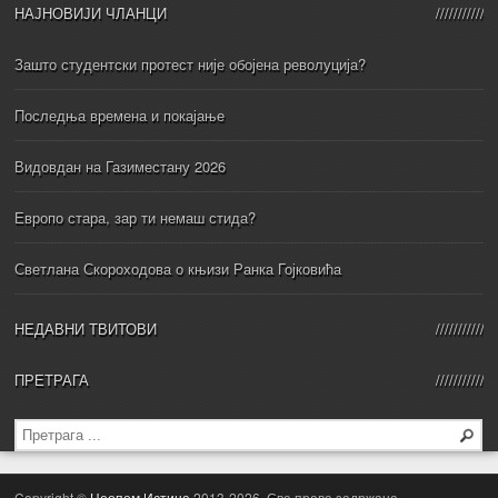
НАЈНОВИЈИ ЧЛАНЦИ
Зашто студентски протест није обојена револуција?
Последња времена и покајање
Видовдан на Газиместану 2026
Европо стара, зар ти немаш стида?
Светлана Скороходова о књизи Ранка Гојковића
НЕДАВНИ ТВИТОВИ
ПРЕТРАГА
Copyright ©
Цеопом Истина
2013-2026. Сва права задржана.