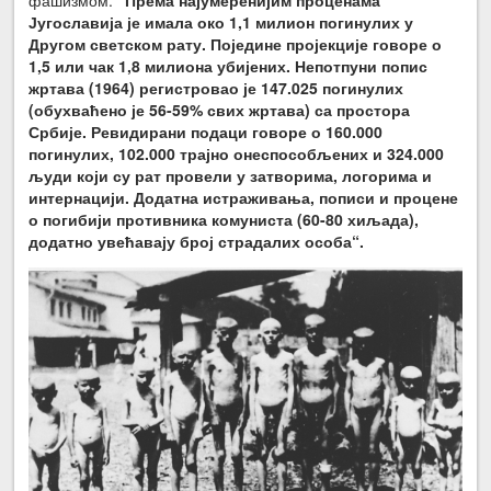
фашизмом:
“Према најумеренијим проценама
Југославија је имала око 1,1 милион погинулих у
Другом светском рату. Поједине пројекције говоре о
1,5 или чак 1,8 милиона убијених. Непотпуни попис
жртава (1964) регистровао је 147.025 погинулих
(обухваћено је 56-59% свих жртава) са простора
Србије. Ревидирани подаци говоре о 160.000
погинулих, 102.000 трајно онеспособљених и 324.000
људи који су рат провели у затворима, логорима и
интернацији. Додатна истраживања, пописи и процене
о погибији противника комуниста (60-80 хиљада),
додатно увећавају број страдалих особа“.