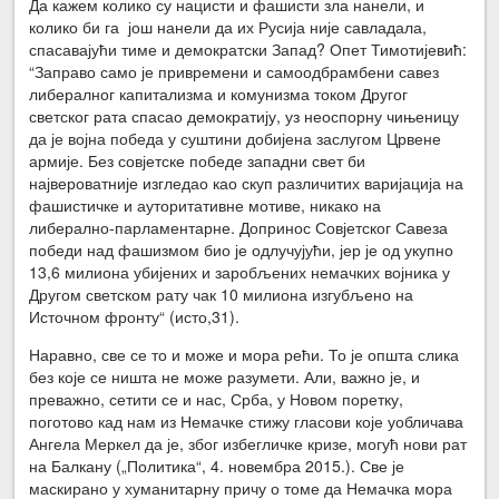
Да кажем колико су нацисти и фашисти зла нанели, и
колико би га још нанели да их Русија није савладала,
спасавајући тиме и демократски Запад? Опет Тимотијевић:
“Заправо само је привремени и самоодбрамбени савез
либералног капитализма и комунизма током Другог
светског рата спасао демократију, уз неоспорну чињеницу
да је војна победа у суштини добијена заслугом Црвене
армије. Без совјетске победе западни свет би
највероватније изгледао као скуп различитих варијација на
фашистичке и ауторитативне мотиве, никако на
либерално-парламентарне. Допринос Совјетског Савеза
победи над фашизмом био је одлучујући, јер је од укупно
13,6 милиона убијених и заробљених немачких војника у
Другом светском рату чак 10 милиона изгубљено на
Источном фронту“ (исто,31).
Наравно, све се то и може и мора рећи. То је општа слика
без које се ништа не може разумети. Али, важно је, и
преважно, сетити се и нас, Срба, у Новом поретку,
поготово кад нам из Немачке стижу гласови које уобличава
Ангела Меркел да је, због избегличке кризе, могућ нови рат
на Балкану („Политика“, 4. новембра 2015.). Све је
маскирано у хуманитарну причу о томе да Немачка мора