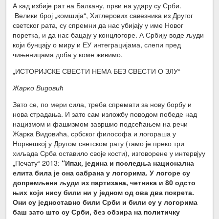
А кад избије рат на Балкану, први на удару су Срби.
Велики број „комшија“, Хитлерових савезника из Другог
светског рата, су спремни да нас убијају у име Новог
поретка, и да нас бацају у концлогоре. А Србију воде људи
који бунцају о миру и ЕУ интеграцијама, слепи пред
чињеницама доба у коме живимо.
„ИСТОРИЈСКЕ СВЕСТИ НЕМА БЕЗ СВЕСТИ О ЗЛУ“
Жарко Видовић
Зато се, по мери сила, треба спремати за нову борбу и
нова страдања. И зато сам изложбу поводом победе над
нацизмом и фашизмом завршио подсећањем на речи
Жарка Видовића, србског философа и логораша у
Норвешкој у Другом светском рату (тамо је преко три
хиљада Срба оставило своје кости), изговорене у интервјуу
„Печату“ 2013:
“Ипак, једина и последња национална
елита била је она сабрана у логорима. У логоре су
допремљени људи из партизана, четника и 80 одсто
њих који нису били ни у једном од ова два покрета.
Они су једноставно били Срби и били су у логорима
баш зато што су Срби, без обзира на политичку