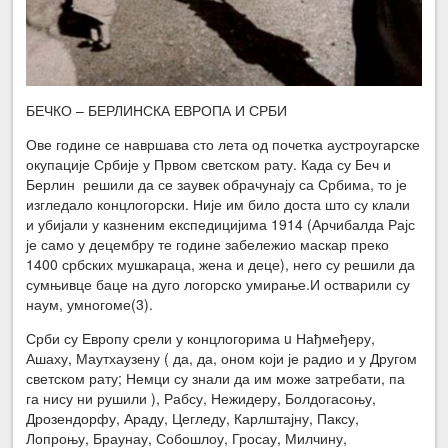
БЕЧКО – БЕРЛИНСКА ЕВРОПА И СРБИ
Ове године се навршава сто лета од почетка аустроугарске
окупације Србије у Првом светском рату. Када су Беч и
Берлин решили да се заувек обрачунају са Србима, то је
изгледало концлогорски. Није им било доста што су клали
и убијали у казненим експедицијима 1914 (Арчибалда Рајс
је само у децембру те године забележио маскар преко
1400 србских мушкараца, жена и деце), него су решили да
сумњивце баце на дуго логорско умирање.И остварили су
наум, умногоме(3).
Срби су Европу срели у концлогорима u Нађмеђеру,
Ашаху, Маутхаузену ( да, да, оном који је радио и у Другом
светском рату; Немци су знали да им може затребати, па
га нису ни рушили ), Рабсу, Нежидеру, Болдогасоњу,
Дрозендорфу, Араду, Цегледу, Карлштајну, Паксу,
Лопроњу, Браунау, Собошлоу, Гросау, Милчину,