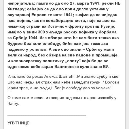
непријатеља; памтимо да смо 27. марта 1941. рекли НЕ
Хитлеру; сећајмо се да смо први дигли устанак у
окупираној Европи те исте 1941; знајмо да се ниједан
наш војник, чак ни колаборациониста, није нашао на
немачкој страни на Источном фронту против Русије;
имајмо у види 300 хиљада руских војника у борбама
за Србију 1944. без обзира што ће нам бити тешко ако
будемо бранили слободу, биће нам још теже ако
паднемо у ропство. А све ово значи – Срби су мали
велики народ, без обзира на све падове и промашаје,
и кловнократску политичку „елиту“ која би да се
одрекнемо себе зарад Вавилонске куле зване ЕУ.
Или, како би рекао Алекса Шантић: „Ми знамо судбу и све
што нас чека,/ ал страх нам неће заледити груди. / Волови
јарам трпе, а не људи,/ Бог је слободу дао за човјека“.
О томе сам мислио и говорио кад сам отварао изложбу у
Чачку.
__________________________________
УПУТНИЦЕ: