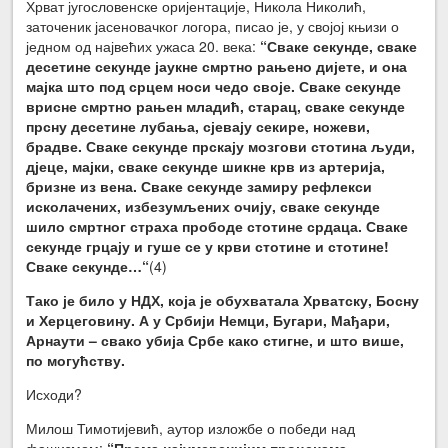
Хрват југословенске оријентације, Никола Николић,
заточеник јасеновачког логора, писао је, у својој књизи о
једном од највећих ужаса 20. века:
“Сваке секунде, сваке
десетине секунде јаукне смртно рањено дијете, и она
мајка што под срцем носи чедо своје. Сваке секунде
врисне смртно рањен младић, старац, сваке секунде
прсну десетине лубања, сјевају секире, ножеви,
брадве. Сваке секунде прскају мозгови стотина људи,
дјеце, мајки, сваке секунде шикне крв из артерија,
бризне из вена. Сваке секунде замиру рефлекси
исколачених, избезумљених очију, сваке секунде
шило смртног страха прободе стотине срдаца. Сваке
секунде грцају и гуше се у крви стотине и стотине!
Сваке секунде…“
(4)
Тако је било у НДХ, која је обухватала Хрватску, Босну
и Херцеговину. А у Србији Немци, Бугари, Мађари,
Арнаути – свако убија Србе како стигне, и што више,
по могућству.
Исходи?
Милош Тимотијевић, аутор изложбе о победи над