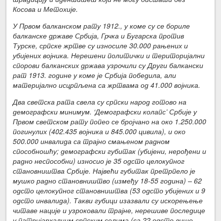
Косова и Метохије.
У Првом балканском рату 1912., у коме су се бориле
балканске државе Србија, Грчка и Бугарска против
Турске, српске жртве су износиле 30.000 рањених и
убијених војника. Нерешени политички и територијални
спорови балканских држава узрочили су Други балкански
рат 1913. године у коме је Србија победила, али
материјално исцрпљена са жртвама од 41.000 војника.
Два светска рата свела су српски народ готово на
демографски минимум. ‘Демографски колапс’ Србије у
Првом светском рату попео се бројчано на око 1.250.000
погинулих (402.435 војника и 845.000 цивила), и око
500.000 инвалида са трајно смањеном радном
способношћу; демографски губитак (убијени, нерођени и
радно неспособни) износио је 35 одсто целокупног
становништва Србије. Највећи губитак претрпело је
мушко радно становништво (између 18-55 година) – 62
одсто целокупног становништва (53 одсто убијених и 9
одсто инвалида). Такви губици изазвали су искорењење
читаве нације и узроковали трајне, нерешиве последице
у патријархалним српским селима (са 22 одсто више