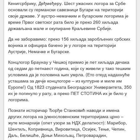
Кенигсрбрику, Деђмеђеру. Шест ужасних логора за Србе
основали су германски савезници Бугари на територији
своје државе. У аустро-немачким и бугарским логорима је
време Првог светског рата било је преко 260 хиљада
држављана мале и окупиране Краљевине Србије.
Да не заборавимо: преко 156 хиљада заробљених србских
војника и официра бачено је у логоре на територији
Аустрије, Немачке и Бугарске.
Концлогор Браунау у Чешкој примио је пет хиљада дечака
од седам до петнаест година, који су живели у тако тешким
условима да је половина њих умрла. (Ето откуд надахнуће
усташама за дечје концлогоре – из културне и миле им
Еуропе!) Од 1823 студената Београдског Универзитета, 350
их је погинуло у рату, а преко ПЕТ СТОТИНА их је било у
логорима.
Познати историчар Ђорђе Станковић наводи и имена
других логора на јужнословенским територијама црно –
жуте монархије (опет узори за НДХ делатност): Марибор,
Шентиљ, Копривница, Вировитица, Осијек, Тење, Чепин,
Даљ, Белишће, Доњи Михољац, Петроварадин,