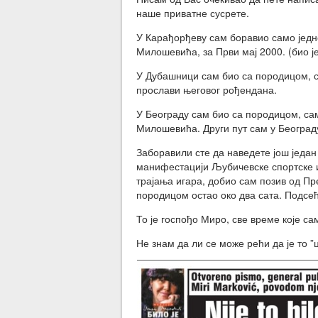
наше приватне сусрете.
У Карађорђеву сам боравио само једн
Милошевића, за Први мај 2000. (био ј
У Дубашници сам био са породицом, с
прослави његовог рођендана.
У Београду сам био са породицом, са
Милошевића. Други пут сам у Београд
Заборавили сте да наведете још један
манифестацији Љубичевске спортске иг
трајања игара, добио сам позив од Пр
породицом остао око два сата. Подсе
То је госпођо Миро, све време које с
Не знам да ли се може рећи да је то ”