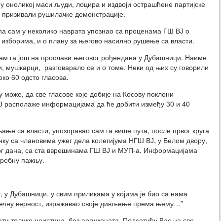
а у оноликој маси људи, лоцира и издвоји острашћене партијске
су призивали рушилачке демонстрације.
а сам у неколико наврата упознао са проценама ГШ ВЈ о
а изборима, и о плану за његово насилно рушење са власти.
ам га још на прослави његовог рођендана у Дубашници. Наиме
сти, мушкарци, разговарало се и о томе. Неки од њих су говорили
ко 60 одсто гласова.
у може, да све гласове које добије на Косову поклони
ВЈ располаже информацијама да ће добити између 30 и 40
ње са власти, упозоравао сам га више пута, после првог круга
анку са члановима ужег дела колегијума НГШ ВЈ, у Белом двору,
стог дана, са ста вврешинама ГШ ВЈ и МУП-а. Информацијама
отребну пажњу.
, у Дубашници, у свим приликама у којима је био са нама
вечну верност, изражавао своје дивљење према њему…”
ти толико неистина, без аргумената. Подсетићу Вас на све