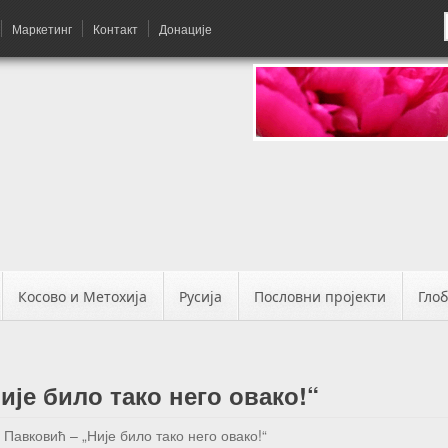
Маркетинг
Контакт
Донације
Косово и Метохија
Русија
Пословни пројекти
Гло
ије било тако него овако!“
Павковић – „Није било тако него овако!“