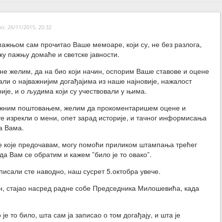
: 26/11/2015, 20:32
ажњом сам прочитао Ваше мемоаре, који су, не без разлога,
ку пажњу домаће и светске јавности.
е желим, да на био који начин, оспорим Ваше ставове и оцене
сали о најважнијим догађајима из наше најновије, нажалост
рије, и о људима који су учествовали у њима.
ужним поштовањем, желим да прокоментаришем оцене и
сте изрекли о мени, опет зарад историје, и тачног информисања
а Вама.
е које предочавам, могу помоћи приликом штампања трећег
а Вам се обратим и кажем ”било је то овако”.
писали сте наводно, наш сусрет 5.октобра увече.
ен, стајао насред радне собе Председника Милошевића, када
 је то било, шта сам ја записао о том догађају, и шта је