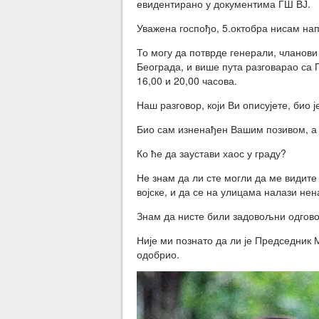
евидентирано у документима ГШ ВЈ.
Уважена госпођо, 5.октобра нисам нап
То могу да потврде генерали, чланови
Београда, и више пута разговарао са 
16,00 и 20,00 часова.
Наш разговор, који Ви описујете, био 
Био сам изненађен Вашим позивом, а
Ко ће да заустави хаос у граду?
Не знам да ли сте могли да ме видите 
војске, и да се на улицама налази не
Знам да нисте били задовољни одгово
Није ми познато да ли је Председник 
одобрио.