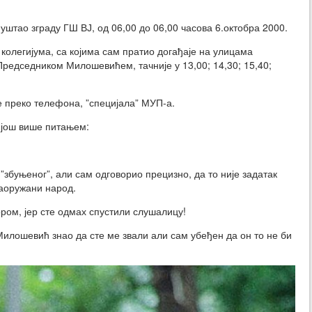
уштао зграду ГШ ВЈ, од 06,00 до 06,00 часова 6.октобра 2000.
 колегијума, са којима сам пратио догађаје на улицама
Председником Милошевићем, тачније у 13,00; 14,30; 15,40;
је преко телефона, ”специјала” МУП-а.
 још више питањем:
”збуњеног”, али сам одговорио прецизно, да то није задатак
наоружани народ.
ром, јер сте одмах спустили слушалицу!
Милошевић знао да сте ме звали али сам убеђен да он то не би