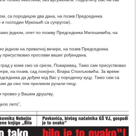
ом, са породицом два дана, на позив Председника
е и господин Мркоњић са супругом).
амо једном, опет по позиву Председника Милошевића, на
мо једном на приватној вечери, на позив Председника
у присуствовао прослави вашег рођендана.
 град у коме смо се срели, Пожаревац. Тамо сам присуствовао
ре, на позив, сад покојног, Влајка Стоиљковића. За време
едседника да дођем код Вас у породичну куцу. Тамо сам са
ћам да смо том приликом ручали пицу.
ам провео у Вашем друштву.
цело лето”.