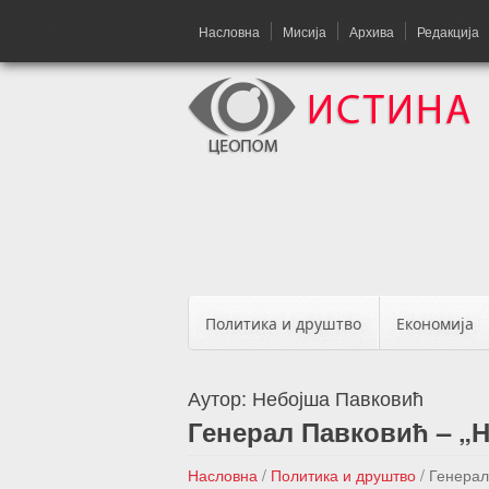
Насловна
Мисија
Архива
Редакција
Политика и друштво
Економија
Аутор:
Небојша Павковић
Генерал Павковић – „Н
Насловна
/
Политика и друштво
/
Генерал 