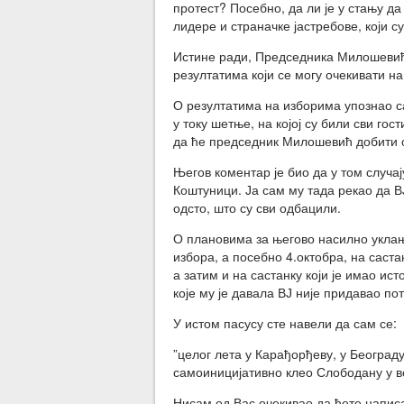
протест? Посебно, да ли је у стању д
лидере и страначке јастребове, који 
Истине ради, Председника Милошевић
резултатима који се могу очекивати н
О резултатима на изборима упознао с
у току шетње, на којој су били сви го
да ће председник Милошевић добити о
Његов коментар је био да у том случај
Коштуници. Ја сам му тада рекао да 
одсто, што су сви одбацили.
О плановима за његово насилно уклања
избора, а посебно 4.октобра, на саст
а затим и на састанку који је имао и
које му је давала ВЈ није придавао п
У истом пасусу сте навели да сам се:
”целог лета у Карађорђеву, у Београду
самоиницијативно клео Слободану у 
Нисам од Вас очекивао да ћете написа