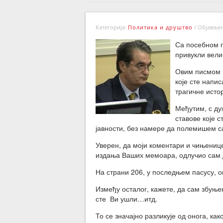
Категорија:
Политика и друштво
/
Објављено
Са посебном п
привукли вели
Овим писмом н
које сте напи
трагичне исто
Међутим, с д
ставове које 
јавности, без намере да полемишем с
Уверен, да моји коментари и чињениц
издања Ваших мемоара, одлучио сам д
На страни 206, у последњем пасусу, о
Између осталог, кажете, да сам збуњ
сте Ви ушли…итд.
То се значајно разликује од онога, како