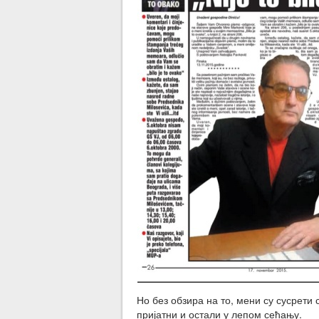
Но без обзира на то, мени су сусре
пријатни и остали у лепом сећању.