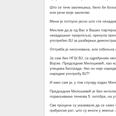
Што се тиче заклињања, било би боље
или речи моје заклетве.
Мени је потпуно јасно што сте незадо
Мислим да је од Вас и Ваших партијс
некадашњег пријатеља), кренула прича 
употребио ВЈ за разбијање демонстр
Оптужба је неоснована, али озбиљна а
Ја сам био НГШ ВЈ, са одређеним ов
Војске. Председник Милошевић, као к
улицама Београда. Ако он није нареди
наредим употребу ВЈ?!
И како сам ја, у том случају издао М
Председник Милошевић је био интелиге
појављивање тенкова 5. октобра, на 
Све процене су указивале да се само ч
грађански рат, што су многи у земљи,