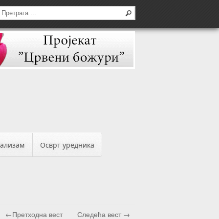
бализам
Осврт уредника
←Претходна вест
Следећа вест →