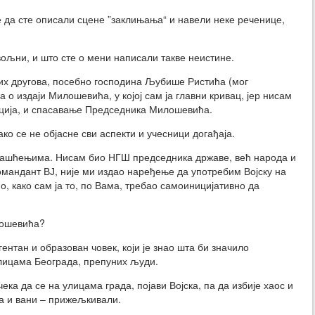
 да сте описали сцене ”заклињања“ и навели неке реченице,
вољни, и што сте о мени написали такве неистине.
ких другова, посебно господина Љубише Ристића (мог
о издаји Милошевића, у којој сам ја главни кривац, јер нисам
ација, и спасавање Председника Милошевића.
ко се не објасне сви аспекти и учесници догађаја.
лашћењима. Нисам био НГШ председника државе, већ народа и
омандант ВЈ, није ми издао наређење да употребим Војску на
о, како сам ја то, по Вама, требао самоиницијативно да
илошевића?
нтан и образован човек, који је знао шта би значило
улицама Београда, препуних људи.
ека да се на улицама града, појави Војска, па да избије хаос и
 а и вани – прижељкивали.