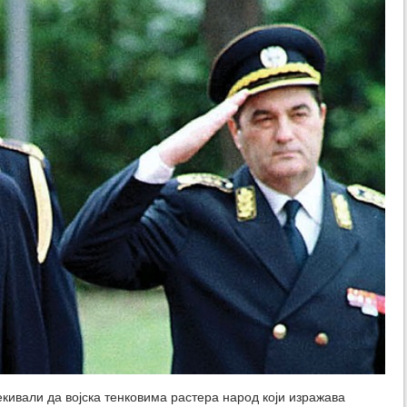
кивали да војска тенковима растера народ који изражава