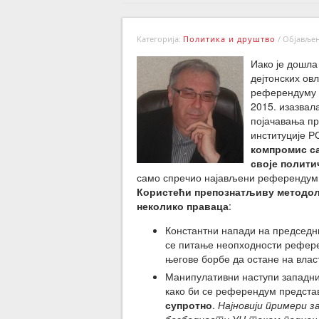
Категорија:
Политика и друштво
/
Објављено
Иако је дошла
дејтонских ов
референдуму о
2015. изазвал
појачавања пр
институције Р
компромис са
своје полити
само спречио најављени референдум, 
Користећи препознатљиву методолог
неколико праваца
:
Константни напади на председни
се питање неопходности рефере
његове борбе да остане на влас
Манипулативни наступи западни
како би се референдум предста
супротно
.
Најновији примери з