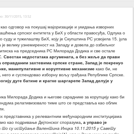
: 30/11/2015, 13:52
 као одговор на покушај мајоризације и укидања изворних
лашћења српског ентитета у БиХ у области правосуђа, Одлука о
 суду и тужилаштву БиХ, коју је Скупштина РС усвојила 15. јула
а је велику узнемиреност на Западу и довела до озбиљног
итиска на председника РС Милорада Додика и све остале
С.
Свестан недостатака аргумената, а без жеље да прави
 оправданим захтевима српске стране, Запад је покренуо
чке, манипулативне и коруптивне механизме
како би, не
него и суспендовао изборну вољу грађана Републике Српске.
ију дуге батине и кратке шаргарепе Запад делује у
ка Милорада Додика и његове сараднике за корупцију како би
ндума релативизовало тиме што се представља као облик
ти.
х представника у релевантним међународним институцијама
вио као подривање Дејтонског споразума
, а управо је
а то су иступање Валентина Инцка 10.11.2015 у Савету