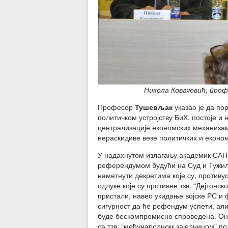
Никола Ковачевић, про
Професор
Тушевљак
указао је да п
политичком устројству БиХ, постоје и
централизације економских механизама
нераскидиве везе политичких и еконо
У надахнутом излагању академик СА
референдумом будући на Суд и Тужил
наметнути декретима које су, противу
одлуке које су противне тзв. “Дејтонск
пристали, навео укидање војске РС и
сигурност да ће рефендум успети, али
буде бескомпромисно спроведена. Он 
са тзв. “међународном заједницом” по