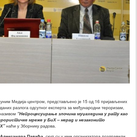
епуним Медија-центром, представљено је 15 од 16 пријављених
вданих разлога одсутног експерта за међународни тероризам,
 називом
“Непроцесуирање злочина муџахедина у рату као
терористичке мреже у БиХ – нерад и незаконито
Х”
наћи у Зборнику радова.
Александра Павића
, скуп су у име организатора поздравили