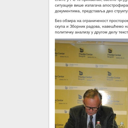
ситуације више излагача апострофирал
документима, представља део структу
Без обзира на ограниченост простором
скупа и Зборник радова, навешћемо на
политичку анализу у другом делу текст