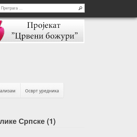
бализам
Осврт уредника
лике Српске (1)