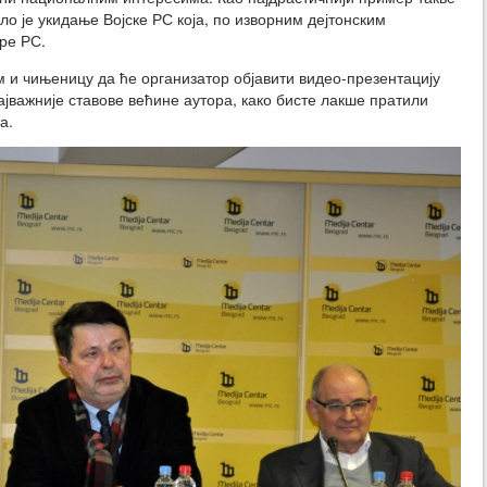
о је укидање Војске РС која, по изворним дејтонским
ре РС.
 и чињеницу да ће организатор објавити видео-презентацију
јважније ставове већине аутора, како бисте лакше пратили
а.