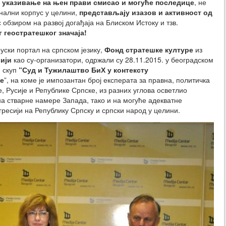
, указивање на њен прави смисао и могуће последице
, не
онални корпус у целини,
представљају изазов и активност од
 с обзиром на развој догађаја на Блиском Истоку и тзв.
 геостратешког значаја!
руски портал на српском језику,
Фонд стратешке културе
из
бији
као су-организатори, одржали су 28.11.2015. у београдском
и скуп
“Суд и Тужилаштво БиХ у контексту
ке
”, на коме је импозантан број експерата за правна, политичка
, Русије и Републике Српске, из разних углова осветлио
на стварне намере Запада, тако и на могуће адекватне
агресији на Републику Српску и српски народ у целини.