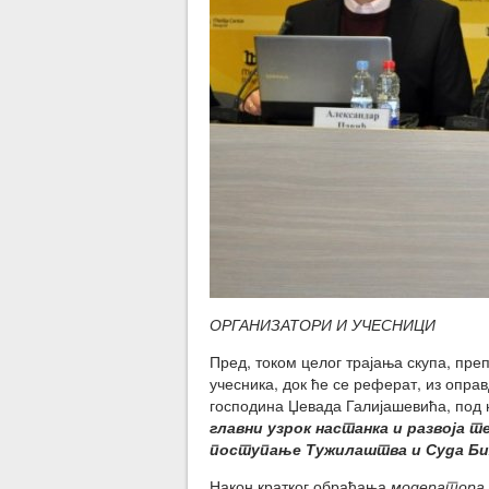
ОРГАНИЗАТОРИ И УЧЕСНИЦИ
Пред, током целог трајања скупа, пр
учесника, док ће се реферат, из опра
господина Џевада Галијашевића, под
главни узрок настанка и развоја 
поступање Тужилаштва и Суда Би
Након кратког обраћања
модератора