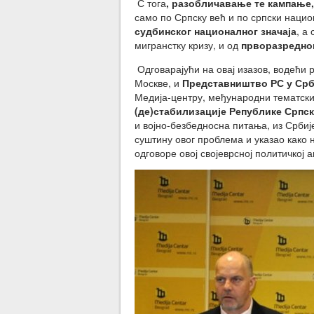
С тога
, разобличавање те кампање
само по Српску већ и по српски наци
судбинског националног значаја
, а
мигранстку кризу, и од
прворазредног
Одговарајући на овај изазов, водећи 
Москве, и
Представништво РС у Ср
Медија-центру, међународни тематск
(де)стабилизације Републике Српс
и војно-безбедносна питања, из Србије
суштину овог проблема и указао како 
одговоре овој својеврсној политичкој 