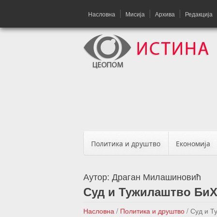
Насловна
Мисија
Архива
Редакција
Политика и друштво
Економија
Аутор:
Драган Милашиновић
Суд и Тужилаштво БиХ 
Насловна
/
Политика и друштво
/
Суд и Т