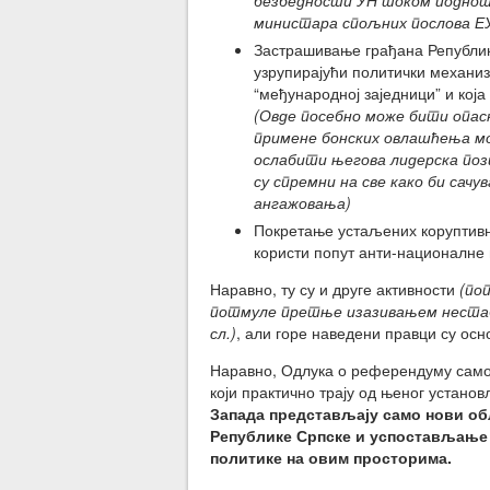
безбедности УН током подноше
министара спољних послова ЕУ о
Застрашивање грађана Републик
узрупирајући политички механиза
“међународној заједници” и која
(Овде посебно може бити опас
примене бонских овлашћења мо
ослабити његова лидерска пози
су спремни на све како би сачу
ангажовања)
Покретање устаљених коруптивн
користи попут анти-националне 
Наравно, ту су и друге активности
(по
потмуле претње изазивањем нестаби
сл.)
, али горе наведени правци су ос
Наравно, Одлука о референдуму само 
који практично трају од њеног устан
Запада представљају само нови об
Републике Српске и успостављање 
политике на овим просторима.