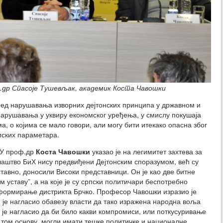
ф.др Спасоје Тушевљак, академик Коста Чавошки
оред нарушавања изворних дејтонских принципа у државном и
 нарушавања у уквиру економског уређења, у смислу покушаја
, о којима се мало говори, али могу бити итекако опасна због
мских параметара.
НУ проф.др
Коста Чавошки
указао је на легимитет захтева за
аштво БиХ нису предвиђени Дејтонским споразумом, већ су
ставно, доносили Високи представници. Он је као две битне
ом уставу”, а на које је су српски политичари беспотребно
 формирање дистрикта Брчко. Професор Чавошки изразио је
 је нагласио обавезу власти да тако изражена народна воља
је нагласио да би било какви компромиси, или поткусуривање
 том основу, могли имати тешке политичке и националне