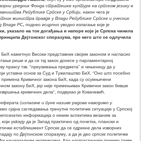
оворни уредник Фонда стратешке културе на српском језику
и
вништва Републике Српске у Србији
, након чега је
етник министра правде у Влади Републике Српске и учесник
д Владе РС
,
поднео исцрпно уводно излагање које је
, указало на ток догађања и напоре које је Српска чинила
ринципа Дејтонског споразума, пре него што се одлучила
д БиХ наметнуо Високи представник својим законом и нагласио
итање реши и да се тај закон донесе у парламентарној
иву праксу тзв. “преузимања предмета” и чињеницу да у
ји уставни основ за Суд и Тужилаштво БиХ. “Оно што посебно
а примена Кривичног закона БиХ, када су осумњичени
ном закону БиХ, јер није примењиван Кривични закон бивше
 извршења кривичних дела“, подвукао је Ковачевић.
 реферата
(излагаче и пуне називе радова наводимо у
само сјајна сагледавања тренутне политичке ситуације у Српској
и непознатих информација о неким аспектима везаним за
који укaзују да је Запад практично од почетка, плански и
итички естаблишмент Српске да се одрекне дела изворних
адају по Дејтонском споразуму, а да је део српске политичке
јући националним интересима. Као најдрастичнији пример такве