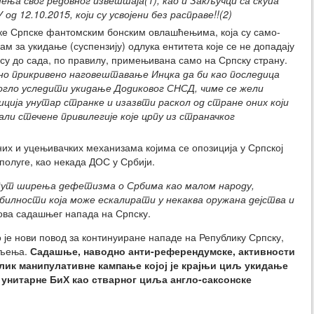
ња свог редовног извештаја(1), као и Закључци са скупа
д 12.10.2015, који су усвојени без расправе!!(2)
е Српске фантомским бонским овлашћењима, која су само-
м за укидање (суспензију) одлука ентитета које се не допадају
 су до сада, по правилу, примењивана само на Српску страну.
но прикривено наговештавање Инцка да би као последица
гло уследити укидање Додиковог СНСД, чиме се жели
ција унутар странке и изазвти раскол од стране оних који
вали стечене привилегије које црпу из страначког
их и уцењивачких механизама којима се опозиција у Српској
полуге, као некада ДОС у Србији.
пут ширења дефетизма о Србима као малом народу,
лности која може ескалирати у некаква оружана дејства и
нова садашњег напада на Српску.
је нови повод за континуиране нападе на Републику Српску,
овљења.
Садашње, наводно анти-референдумске, активности
лик манипулативне кампање којој је крајњи циљ укидање
унитарне БиХ као стварног циља англо-саксонске