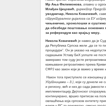
Мр Ања Филимонова
,
главни и одг
Млађен Цицовић
,
директор Предста
уводничар, Никола Ковачевић
, сав
структуралног дијалога са ЕУ испре
чињенично, хронолошки и суштински
да обезбеди поштовање основних п
за референдум као крајњу меру.
Никола Ковачевић
је навео да је Су
да Република Српска жели „да се то п
процедури”. Он је указао на недопуст
садашњем Уставу БиХ уопште не посто
замерамо том суду јесте ретроактивн
кажњавани ретроактивно према Кривич
СФРЈ као закон који је важио у време
Након тога приступило се изношењу
Упутницама – 3.)
, који су донели не 
и региону, већ и низ до сада јавност
имплементацију Дејтонског споразума, 
континуирано, вршио притисак на пол
овлашћења која српском ентитету прип
елите у РС то прихватао, свесно тргу