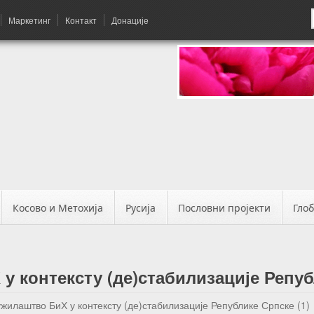
Маркетинг
Контакт
Донације
Косово и Метохија
Русија
Пословни пројекти
Гло
у контексту (де)стабилизације Репуб
ужилаштво БиХ у контексту (де)стабилизације Републике Српске (1)