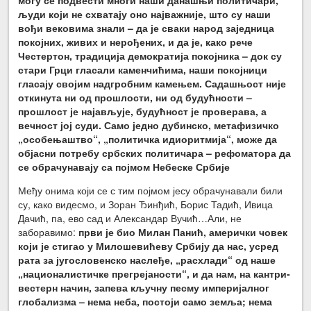
људи који не схватају оно најважније, што су наши
вођи вековима знали – да је сваки народ заједница
покојних, живих и нерођених, и да је, како рече
Честертон, традиција демократија покојника – док су
стари Грци гласали каменчићима, наши покојници
гласају својим надгробним камењем. Садашњост није
откинута ни од прошлости, ни од будућности –
прошлост је најављује, будућност је проверава, а
вечност јој суди. Само једно дубинско, метафизичко
„особењаштво“, „политичка идиоритмија“, може да
објасни потребу србских политичара – рефоматора да
се обрачунавају са појмом Небеске Србије
Међу онима који се с тим појмом јесу обрачунавали били
су, како видесмо, и Зоран Ђинђић, Борис Тадић, Ивица
Дачић, па, ево сад и Александар Вучић…Али, не
заборавимо:
први је био Милан Панић, амерички човек
који је стигао у Милошевићеву Србију да нас, усред
рата за југословенско наслеђе, „расхлади“ од наше
„националистичке прегрејаности“, и да нам, на кантри-
вестерн начин, запева кључну песму империјалног
глобализма – нема неба, постоји само земља; нема