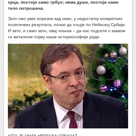
срца, постоји само трбух; нема душе, постоји само
тело потрошача.
Зато смо увек опрезни кад неко, у недостатку конкретних
политичких резултата, почне да пљује по Небеској Србији.
И зато, и само зато, овај чланак – да нас подсети о каквом
се виталном појму наше историософије ради.
ШТА ЈЕ ОНДА НЕБЕСКА СРБИЈА?