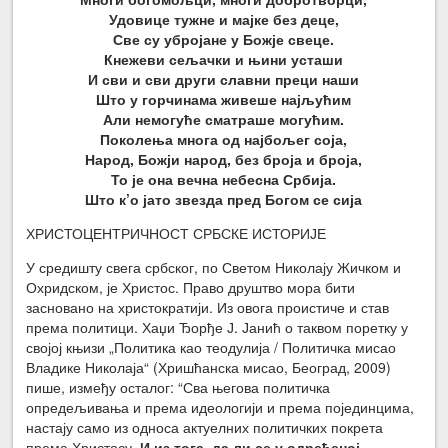
Удовице тужне и мајке без деце,
Све су убројане у Божје свеце.
Кнежеви сељачки и њини усташи
И сви и сви други славни преци наши
Што у горчинама живеше најљућим
Али немогуће сматраше могућим.
Поколења многа од најбољег соја,
Народ, Божји народ, без броја и броја,
То је она вечна небесна Србија.
Што к’о јато звезда пред Богом се сија
ХРИСТОЦЕНТРИЧНОСТ СРБСКЕ ИСТОРИЈЕ
У средишту свега србског, по Светом Николају Жичком и
Охридском, је Христос. Право друштво мора бити
засновано на христократији. Из овога проистиче и став
према политици. Хаџи Ђорђе Ј. Јанић о таквом поретку у
својој књизи „Политика као теодулија / Политичка мисао
Владике Николаја“ (Хришћанска мисао, Београд, 2009)
пише, између осталог: “Сва његова политичка
опредељивања и према идеологији и према појединцима,
настају само из односа актуелних политичких покрета
према Христосу.
И из тога, да ли се у одређеној