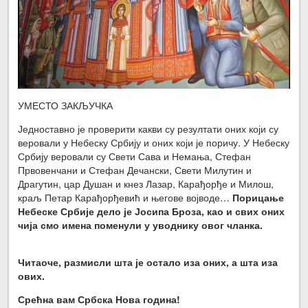
УМЕСТО ЗАКЉУЧКА
Једноставно је проверити какви су резултати оних који су
веровали у Небеску Србију и оних који је поричу. У Небеску
Србију веровали су Свети Сава и Немања, Стефан
Првовенчани и Стефан Дечански, Свети Милутин и
Драгутин, цар Душан и кнез Лазар, Карађорђе и Милош,
краљ Петар Карађорђевић и његове војводе…
Порицање
Небеске Србије дело је Јосипа Броза, као и свих оних
чија смо имена поменули у уводнику овог чланка.
Читаоче, размисли шта је остало иза оних, а шта иза
ових.
Срећна вам Србска Нова година!