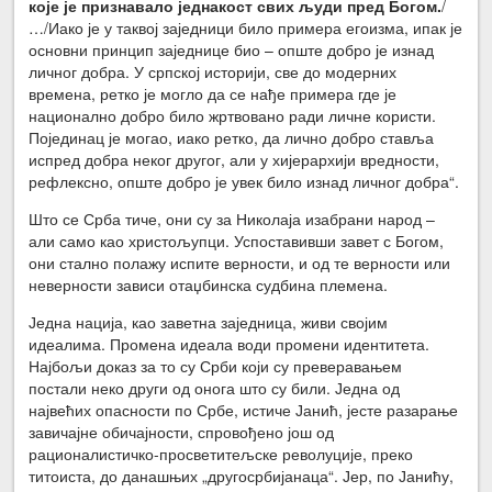
које је признавало једнакост свих људи пред Богом.
/
…/Иако је у таквој заједници било примера егоизма, ипак је
основни принцип заједнице био – опште добро је изнад
личног добра. У српској историји, све до модерних
времена, ретко је могло да се нађе примера где је
национално добро било жртвовано ради личне користи.
Појединац је могао, иако ретко, да лично добро ставља
испред добра неког другог, али у хијерархији вредности,
рефлексно, опште добро је увек било изнад личног добра“.
Што се Срба тиче, они су за Николаја изабрани народ –
али само као христољупци. Успоставивши завет с Богом,
они стално полажу испите верности, и од те верности или
неверности зависи отаџбинска судбина племена.
Једна нација, као заветна заједница, живи својим
идеалима. Промена идеала води промени идентитета.
Најбољи доказ за то су Срби који су преверавањем
постали неко други од онога што су били. Једна од
највећих опасности по Србе, истиче Јанић, јесте разарање
завичајне обичајности, спровођено још од
рационалистичко-просветитељске револуције, преко
титоиста, до данашњих „другосрбијанаца“. Јер, по Јанићу,