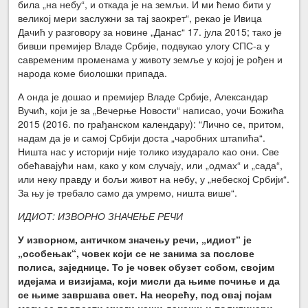
била „на небу“, и откада је на земљи. И ми ћемо бити у
великој мери заслужни за тај заокрет“, рекао је Ивица
Дачић у разговору за новине „Данас“ 17. јула 2015; тако је
бивши премијер Владе Србије, подвукао улогу СПС-а у
савременим променама у животу земље у којој је рођен и
народа коме биолошки припада.
А онда је дошао и премијер Владе Србије, Александар
Вучић, који је за „Вечерње Новости“ написао, уочи Божића
2015 (2016. по грађанском календару): “Лично се, притом,
надам да је и самој Србији доста „чаробних штапића“.
Ништа нас у историји није толико изударало као они. Све
обећавајући нам, како у ком случају, или „одмах“ и „сада“,
или неку правду и бољи живот на небу, у „небеској Србији“.
За њу је требало само да умремо, ништа више“.
ИДИОТ: ИЗВОРНО ЗНАЧЕЊЕ РЕЧИ
У изворном, античком значењу речи, „идиот“ је
„особењак“, човек који се не занима за послове
полиса, заједнице. То је човек обузет собом, својим
идејама и визијама, који мисли да њиме почиње и да
се њиме завршава свет. На несрећу, под овај појам
могу се подвести многи наши данашњи политичари,