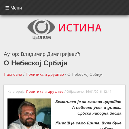
☰ Мени
Аутор:
Владимир Димитријевић
О Небеској Србији
Насловна
/
Политика и друштво
/
О Небеској Србији
←Претходна вест
Следећа вест →
Категорија:
Политика и друштво
/
Објављено: 16/01/2016, 12:44
Земаљско је за малена царство
А небеско увек и довека
Србска народна песма
Живот је само прича, пуна буке
и беса,