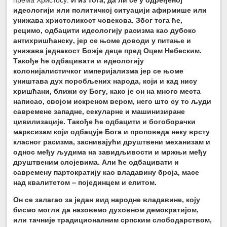
идеологији или политичкој ситуацији афирмише или
унижава христоликост човекова. Због тога ће,
рецимо, одбацити идеологију расизма као дубоко
антихришћанску, јер се њоме доводи у питање и
унижава једнакост Божје деце пред Оцем Небеским.
Такође ће одбацивати и идеологију
колонијалистичког империјализма јер се њоме
уништава дух поробљених народа, који и кад нису
хришћани, ближи су Богу, како је он на много места
написао, својом искреном вером, него што су то људи
савремене западне, секуларне и машинизиране
цивилизације. Такође ће одбацити и богоборачки
марксизам који одбацује Бога и проповеда неку врсту
класног расизма, заснивајући друштвени механизам и
однос међу људима на завидљивости и мржњи међу
друштвеним слојевима. Али ће одбацивати и
савремену партократију као владавину броја, масе
над квалитетом
–
појединцем и елитом.
Он се залагао за један вид народне владавине, коју
бисмо могли да назовемо духовном демократијом,
или тачније традиционалним српским слободарством,