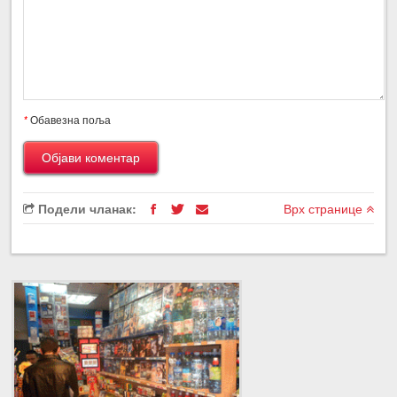
*
Обавезна поља
Подели чланак:
Врх странице