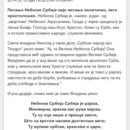
Питање Небеске Србије није питање политичко, него
христолошко.
Небеска Србија је, наиме, један од
„квартова“ Небеског Јерусалима, Града у чијем средишту је
Јагње Божје, Господ наш Исус Христос, Коме су Срби, као
и остали православни народи, служили вековима.
Свети владика Николај у свом делу „Србски народ као
Теодул“ јасно каже: “Ај, та Велика Небесна Србија! Она
представља већ одавно остварени идеал Велике Србије.
Верујемо да је у њој више од сто милиона крштених Срба,
који у земаљском веку Христу служише или за Христа
страдаше, кроз векове и векове. И више их је тамо у рајској
светлости из доба борбе, робовања и страдања него ли из
доба слободе и благовања.“
И још додаје, онако како је само Владика умео:
Небесна Србија Србија је рајска,
Миомирна, красна као ружа мајска.
Ту су оци наши и праоци свети,
Што са крстом часним достигоше мети.
Ту жупани србски, краљеви и цари,