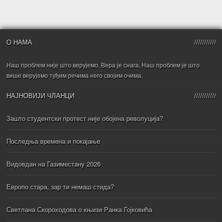
О НАМА
Наш проблем није што верујемо. Вера је снага. Наш проблем је што
више верујемо туђим речима него својим очима.
НАЈНОВИЈИ ЧЛАНЦИ
Зашто студентски протест није обојена револуција?
Последња времена и покајање
Видовдан на Газиместану 2026
Европо стара, зар ти немаш стида?
Светлана Скороходова о књизи Ранка Гојковића