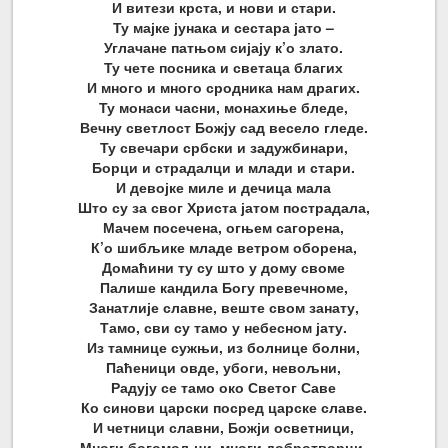
И витези крста, и нови и стари.
Ту мајке јунака и сестара јато –
Углачане патњом сијају к’о злато.
Ту чете посника и светаца благих
И много и много сродника нам драгих.
Ту монаси часни, монахиње бледе,
Вечну светлост Божју сад весело гледе.
Ту свечари србски и задужбинари,
Борци и страдалци и млади и стари.
И девојке миле и дечица мала
Што су за свог Христа јатом пострадала,
Мачем посечена, огњем сагорена,
К’о шибљике младе ветром оборена,
Домаћини ту су што у дому своме
Палише кандила Богу превечноме,
Занатлије славне, веште свом занату,
Тамо, сви су тамо у небесном јату.
Из тамнице сужњи, из болнице болни,
Паћеници овде, убоги, невољни,
Радују се тамо око Светог Саве
Ко синови царски посред царске славе.
И четници славни, Божји осветници,
Многи богомољци, многи добротворци,