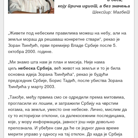
коју прича идиот, а без значења
Шекспир: Магбет
„Живети под небеским правилима можеш на небу, али на
земљи мораш да решаваш конкретне ствари“, рекао је
Зоран Ђинђић, први премијер Владе Србије после 5.
октобра 2000. године.
„Ми знамо шта нам је план и мисија. Није нама
циљ
небеска Србија
, већ живот на земљи и то је била
основна идеја Зорана Ђинђића“, рекао је будући
председник Србије, Борис Тадић, после убиства Зорана
Ђинђића у марту 2003.
„Такође, међу првима смо се одредили према митовима,
прогласили их лошим, и затражили Србију на чврстим
ногама, на земљи, уместо оне небеске. Лично, мислим да
су то историјски отклони, са далекосежним последицама,
које, у мору информација, јавност још није довољно
препознала. И убеђен сам да ће се једног дана време
мерити управо у односу на тај отклон. До када је Србија