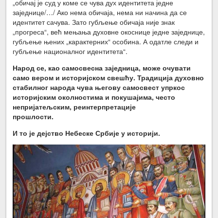
„обичај је суд у коме се чува дух идентитета једне
заједнице/…/ Ако нема обичаја, нема ни начина да се
идентитет сачува. Зато губљење обичаја није знак
„прогреса“, већ мењања духовне окоснице једне заједнице,
губљење њених „карактерних“ особина. А одатле следи и
губљење националног идентитета“.
Народ се, као самосвесна заједница, може очувати
само вером и историјском свешћу. Традиција духовно
стабилног народа чува његову самосвест упркос
историјским околностима и покушајима, често
непријатељским, реинтерпретације
прошлости.
И то је дејство Небеске Србије у историји.