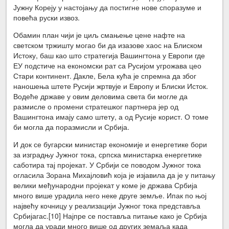
Јужну Кореју у настојању да постигне нове споразуме и
повећа руски извоз.
Обамин план чији је циљ смањење цене нафте на
светском тржишту могао би да изазове хаос на Блиском
Истоку, баш као што стратегија Вашингтона у Европи где
ЕУ подстиче на економски рат са Русијом угрожава цео
Стари континент. Дакле, Бела кућа је спремна да због
наношења штете Русији жртвује и Европу и Блиски Исток.
Водеће државе у овим деловима света би могле да
размисле о промени стратешког партнера јер од
Вашингтона имају само штету, а од Русије корист. О томе
би могла да поразмисли и Србија.
И док се бугарски министар економије и енергетике бори
за изградњу Јужног тока, српска министарка енергетике
саботира тај пројекат. У Србији се поводом Јужног тока
огласила Зорана Михајловић која је изјавила да је у питању
велики међународни пројекат у коме је држава Србија
много више урадила него неке друге земље. Ипак по њој
највећу кочницу у реализацији Јужног тока представља
Србијагас.[10] Најпре се поставља питање како је Србија
могла да уради много више од других земаља када