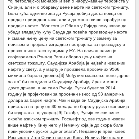
тој петролејској монархији већ о наоружавању терориста у
Сирији, али и о обарању цене нафте на светском тржишту.
Бела кућа одлично зна да Русија добија доста новца од
продаје природног гаса, али и да много више зарађује од
продаје нафте. Због тога је Обама у Ријаду покушавао да
убеди владајућу кућу Сауда да повећа производњу нафте
и смањи њену цену на светском тржишту у замену за
неизвесни пројекат изградње постројења за прозводњу и
превоз течног гаса купцима у ЕУ. На сличан начин је
својевремено Роналд Реган оборио цену нафте на
светском тржишту. Саудијска Арабија је највећи извозник
нафте у свету, а у марту је произвела просечних 9566
милиона барела дневно.[8] Међутим смањење цене „црног
злата“ би погодило и Саудијску Арабију, Ирак и многе
друге државе, а не само Русију. Руски буџет за 2014.
годину је пројектован за просечни износ од 93 америчка
долара за барел нафте. Чак и када би Саудијска Арабија
пристала на цену од 80 долара по барелу руска економија
би издржала тај ударац.[9] Такође, Русија се све више
окреће азијском тржишту. Росњефт од ове године извози
више нафте у Кину него у Немачку која је до скора била
први увозник руског „црног злата“. Недавно је први човек
Росњефта Игор Сечин посетио Кину, Индију, Вијетнам и