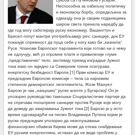
Неспособна за озбиљну политичку
и економску борбу, опредељена за
одмазду она је својим поданицима
широм света пренела наредбу да
где год могу саботирају руску економију. Вашингтон и
Брисел попут мантре употребљавају реч: санкције, док ЕУ
показује спремност да пуца себи у ногу како би „казнила“
Русе. Чланови Европског парламента који готово ни о чему
не одлучују, већ уз огромне плате и привилегије глуме
„представничко“ тело, захтевају прекид изградње Јужног
тока иако он заједно са Северним током осигурава
енергетску безбедност Европе.[1] Први комесар ЕУ и
председник Европске комисије – тела са најнижим
степеном демократског легитимитета, Жозе Мануел
Барозо је чак „нањушио“ руске агенте у Бугарској! Он је
упозорио руководство тамошње Социјалистичке партије да
не спречава пооштрене санкције против Русије које могу
да доведу до замрзавања Јужног тока.[2] Барозо је у исто
време одговарајући на писмо Владимира Путина којим је
руски председник упозорио да неиспуњавање
финансијских обавеза Кијева може да отежа снабдевање
ЕУ руским енергентима, истакао да не види проблем у