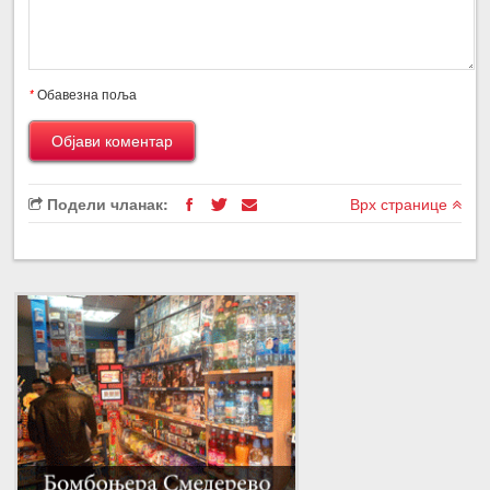
*
Обавезна поља
Подели чланак:
Врх странице