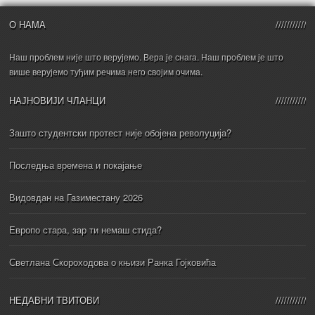
О НАМА
Наш проблем није што верујемо. Вера је снага. Наш проблем је што
више верујемо туђим речима него својим очима.
НАЈНОВИЈИ ЧЛАНЦИ
Зашто студентски протест није обојена револуција?
Последња времена и покајање
Видовдан на Газиместану 2026
Европо стара, зар ти немаш стида?
Светлана Скороходова о књизи Ранка Гојковића
НЕДАВНИ ТВИТОВИ