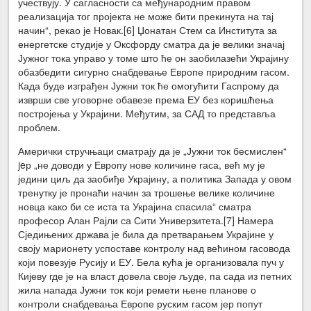
учествују. У сагласности са међународним правом
реализација тог пројекта не може бити прекинута на тај
начин“, рекао је Новак.[6] Џонатан Стем са Института за
енергетске студије у Оксфорду сматра да је велики значај
Јужног тока управо у томе што ће он заобилазећи Украјину
обазбедити сигурно снабдевање Европе природним гасом.
Када буде изграђен Јужни ток ће омогућити Гаспрому да
изврши све уговорне обавезе према ЕУ без коришћења
постројења у Украјини. Међутим, за САД то представља
проблем.
Амерички стручњаци сматрају да је „Јужни ток бесмислен“
jeр „не доводи у Европу нове количине гаса, већ му је
једини циљ да заобиђе Украјину, а политика Запада у овом
тренутку је пронаћи начин за трошење велике количине
новца како би се иста та Украјина спасила“ сматра
професор Алан Рајли са Сити Универзитета.[7] Намера
Сједињених држава је била да претварањем Украјине у
своју марионету успоставе контролу над већином гасовода
који повезује Русију и ЕУ. Бела кућа је организовала пуч у
Кијеву где је на власт довела своје људе, па сада из петних
жила напада Јужни ток који ремети њене планове о
контроли снабдевања Европе руским гасом јер попут