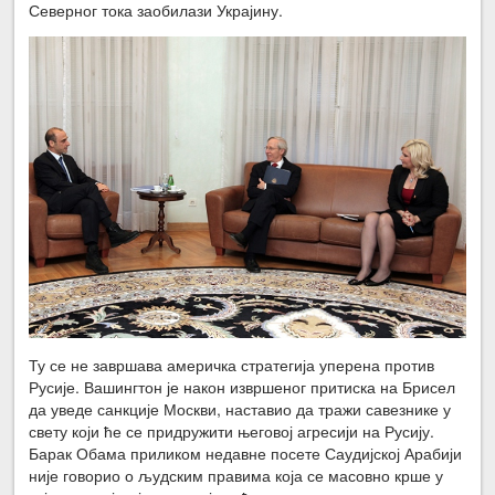
Северног тока заобилази Украјину.
Ту се не завршава америчка стратегија уперена против
Русије. Вашингтон је након извршеног притиска на Брисел
да уведе санкције Москви, наставио да тражи савезнике у
свету који ће се придружити његовој агресији на Русију.
Барак Обама приликом недавне посете Саудијској Арабији
није говорио о људским правима која се масовно крше у