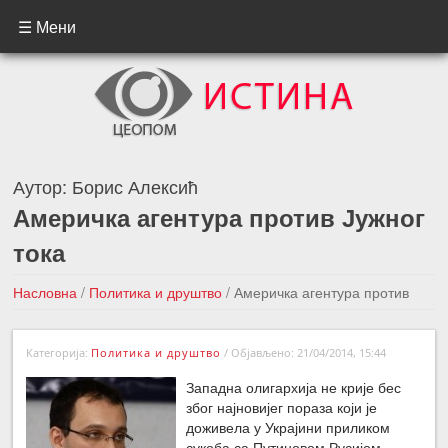
☰ Мени
Аутор:
Борис Алексић
Америчка агентура против Јужног
тока
Насловна
/
Политика и друштво
/
Америчка агентура против
Јужног тока
Категорија:
Политика и друштво
/
Објављено: 21/04/2014, 15:44
←Претходна вест
Следећа вест →
Западна олигархија не крије бес
због најновијег пораза који је
доживела у Украјини приликом
сукоба са Путиновом Русијом.