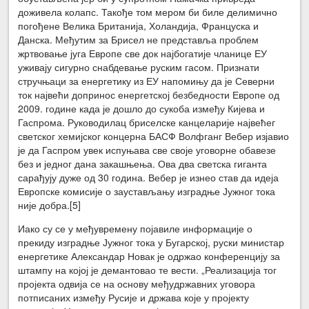
доживела колапс. Такође том мером би биле делимично
погођене Велика Британија, Холандија, Француска и
Данска. Међутим за Брисел не представља проблем
жртвовање југа Европе све док најбогатије чланице ЕУ
уживају сигурно снабдевање руским гасом. Признати
стручњаци за енергетику из ЕУ напомињу да је Северни
ток највећи допринос енергетској безбедности Европе од
2009. године када је дошло до сукоба између Кијева и
Гаспрома. Руководилац бриселске канцеларије највећег
светског хемијског концерна БАСФ Волфганг Вебер изјавио
је да Гаспром увек испуњава све своје уговорне обавезе
без и једног дана закашњења. Ова два светска гиганта
сарађују дуже од 30 година. Вебер је изнео став да идеја
Европске комисије о заустављању изградње Јужног тока
није добра.[5]
Иако су се у међувремену појавиле информације о
прекиду изградње Јужног тока у Бугарској, руски министар
енергетике Александар Новак је одржао конференцију за
штампу на којој је демантовао те вести. „Реализација тог
пројекта одвија се на основу међудржавних уговора
потписаних између Русије и држава које у пројекту