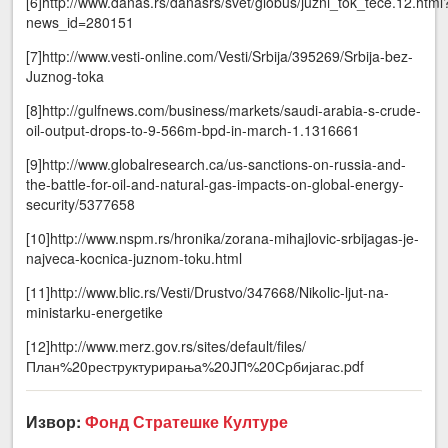
[6]http://www.danas.rs/danasrs/svet/globus/juzni_tok_tece.12.html
news_id=280151
[7]http://www.vesti-online.com/Vesti/Srbija/395269/Srbija-bez-
Juznog-toka
[8]http://gulfnews.com/business/markets/saudi-arabia-s-crude-
oil-output-drops-to-9-566m-bpd-in-march-1.1316661
[9]http://www.globalresearch.ca/us-sanctions-on-russia-and-
the-battle-for-oil-and-natural-gas-impacts-on-global-energy-
security/5377658
[10]http://www.nspm.rs/hronika/zorana-mihajlovic-srbijagas-je-
najveca-kocnica-juznom-toku.html
[11]http://www.blic.rs/Vesti/Drustvo/347668/Nikolic-ljut-na-
ministarku-energetike
[12]http://www.merz.gov.rs/sites/default/files/
План%20реструктурирања%20ЈП%20Србијагас.pdf
Извор:
Фонд Стратешке Културе