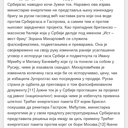
Србијагас наводно кочи Јужни ток. Наравно ова изјава
министарке енергетике не представља њену изненадну
бригу за руски гасовод већ наставак рата који она води
против Србијагаса и Гаспрома, а самим тим и против
њиховог заједничког пројекта. Као припадник британско –
масонске ћелије која у Србији делује под именом „Ист –
вест бриџ“ Зорана Михајловић се служила
фалсификатима, подметањима и преварама. Она је
својевремено на своју руку изменила раније усаглашени
уговор о испоруци гаса Србији и подметнула га Ивану
Мркићу и Милану Бачевићу који су га понели са собом у
Русију, чиме је изазвала скандал. Михајловићева је
изменила количину гаса који би се испоручивао, цену, чак
је избацила Југоросгас као посредника у продаји. Руска
страна је одбила да преговара о том фалсификованом
документу.[11] Јужни ток је у Србији проглашен за пројекат
од јавног (националног) значаја чиме је избегнута примена
штетног Трећег енергетског пакета ЕУ којим Брисел
покушава да рекетира Гаспром. Међутим, министарка
енергетике је у свом предлогу реструктурирања Србијагаса
представила решења која имају за циљ примену Трећег
енергетског пакета против којег се бори Москва.[12] Њени