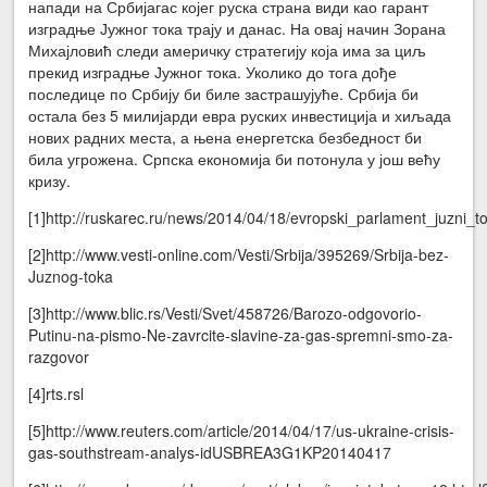
напади на Србијагас којег руска страна види као гарант
изградње Јужног тока трају и данас. На овај начин Зорана
Михајловић следи америчку стратегију која има за циљ
прекид изградње Јужног тока. Уколико до тога дође
последице по Србију би биле застрашујуће. Србија би
остала без 5 милијарди евра руских инвестиција и хиљада
нових радних места, а њена енергетска безбедност би
била угрожена. Српска економија би потонула у још већу
кризу.
[1]http://ruskarec.ru/news/2014/04/18/evropski_parlament_juzni
[2]http://www.vesti-online.com/Vesti/Srbija/395269/Srbija-bez-
Juznog-toka
[3]http://www.blic.rs/Vesti/Svet/458726/Barozo-odgovorio-
Putinu-na-pismo-Ne-zavrcite-slavine-za-gas-spremni-smo-za-
razgovor
[4]rts.rsl
[5]http://www.reuters.com/article/2014/04/17/us-ukraine-crisis-
gas-southstream-analys-idUSBREA3G1KP20140417