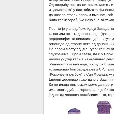
Одговорићу контра-питањем: може ли 
и „демократа“ у нас, обилато финанс
да назове ствари правим именом, већ
било ког извора? Ако неко зна за така
Поента је у следећем: идеја Запада к
такав или не – киднапована је (дакле
перцепцијом те цивилизације – изузим
геноцида од стране неке од данашњих 
На првом месту од „мангупа“ који су
службеника широм света, па и у Србиј
нашли унутар капија некадашњег демо
обавезно, ако већ није, послуша 8 мину
командовао бомбардовањем СРЈ, али о
„Комонвелт клубом“ у Сан Франциску и
Европи дословце каже да је у Вашингто
Ко не влада енглеским може да прочит
има много дубље корене, али је битно
једног од чланова естаблишмента, који