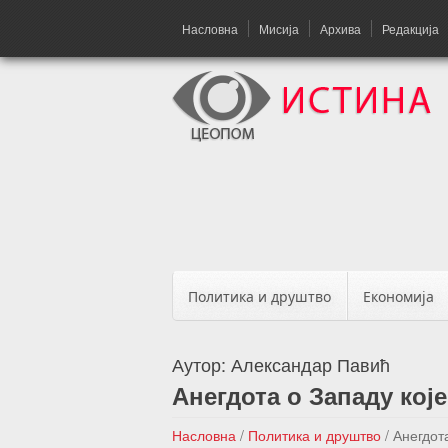
Насловна
Мисија
Архива
Редакција
Политика и друштво
Економија
Аутор:
Александар Павић
Анегдота о Западу кој
Насловна
/
Политика и друштво
/
Анегдот