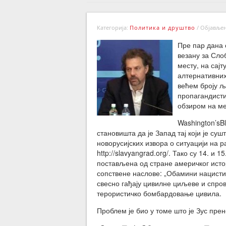
Категорија:
Политика и друштво
/
Објављено
Пре пар дана 
везану за Сл
месту, на сајт
алтернативних 
већем броју љ
пропагандисти
обзиром на ме
Washington’sBl
становишта да је Запад тај који је су
новорусијских извора о ситуацији на р
http://slavyangrad.org/. Тако су 14. и 
постављена од стране америчког истор
сопствене наслове: „Обамини нацисти 
свесно гађају цивилне циљеве и спро
терористичко бомбардовање цивила.
Проблем је био у томе што је Зус пр