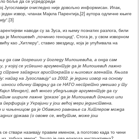
било боље да се усредсреди
ој Југославији очигледно није довољно информисан. Ипак,
 један извор, чланак Мајкла Парентија,[2] аутора одличне књиге
ју“.[3]
арентијеви наводи су за Зуса, из њему познатих разлога, били
да је Милошевић „починио геноцид“. Стога је, у свом изворном
вићу као „Хитлеру“, ставио звездицу, која је упућивала на
жњу да сам погрешио у погледу Милошевића, а онда сам
, у којој се успешно аргументује да је Милошевић лажно
 од стране западних аристократа и њихових агената. Књига
: напад на Југославију“ из 2002. је једини извор на основу
 не износи обичну тврдњу да се НАТО неспретно умешао у ту
ајкл Мендел), већ много убедљивије аргументује да су
тим шириле лажне ‘доказе’ да је Милошевић починио или
 перфидија у Украјини у још већој мери јединствена.
 и чињеницом да је Обамино равнање са Хитлером можда
падних држава (о овоме се, међутим, може још
а се ствари називају правим именом, а поготово када то чини
– из „трбуха звери“. Зашто је ова епизода инструктивна?