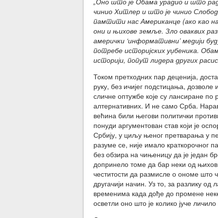
„Оно што је Обама урадио и што ради
чинио Хитлер и што је чинио Слобо
памтити нас Американце (ако као на
они и њихове земље. Зло оваквих ра
амерички ‘информативни’ медији буду
потребе историјских уџбеника. Обам
историји, попут лидера других раси
Током претходних пар деценија, доста 
руку, без ичијег подстицања, дозволе 
сличне оптужбе које су лансиране по 
алтернативних. И не само Срба. Нара
већина били његови политички противни
понуди аргументован став који је оспо
Србију, у циљу њеног претварања у п
разуме се, није имало краткорочног 
без обзира на чињеницу да је један б
допринело томе да бар неки од њихови
честитости да размисле о ономе што ч
другачији начин. Уз то, за разлику од 
временима када дође до промене неке
осветли оно што је колико јуче личил