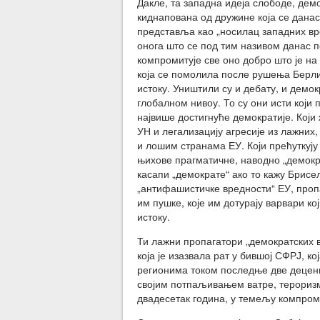
Дакле, та западна идеја слободе, де
киднапована од дружине која се данас
представља као „носилац западних вре
онога што се под тим називом данас 
компромитује све оно добро што је на
која се помолила после рушења Берлин
истоку. Уништили су и дебату, и демок
глобалном нивоу. То су они исти који
највише достигнуће демократије. Кој
УН и легализацију агресије из лажних,
и лошим странама ЕУ. Који прећуткују
њихове прагматичне, наводно „демокра
касапи „демократе“ ако то кажу Брисел
„антифашистичке вредности“ ЕУ, пропа
им пушке, које им дотурају варвари к
истоку.
Ти лажни пропагатори „демократских 
која је изазвала рат у бившој СФРЈ, к
регионима током последње две деценије
својим потпаљивањем ватре, тероризма
двадесетак година, у темељу компром