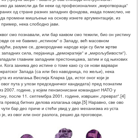
ико да замисли да би неки од професионалних „миротвораца“
ираних од стране разних западних фондова, икада помислио, не
 да промени мишљење на основу изнете аргументације, из
в пример, нека слободно јави.
аквог смо познавали, или бар каквом смо тежили, био он уистину
, овде се не бавимо „истином“ о Западу, већ масовном
ајући, разуме се, домородачке народе који су били жртве
западних сила, перјаница „демократије“ и „мирољубивости“).
 овладали главним западним престоницама, затим и од њихових
и. Кога занима део истине о томе како су се нови варвари
кратског Запада (са или без наводница, по жељи), нека
та из излагања Веслија Кларка (да, истог оног који је
вог пута у улози председничког кандидата) пред познатим
з 2007. године, у којем пензионисани командант НАТО у
ну, после 11. септембра 2001. године, извршен „преврат“.[4]
а превод битних делова излагања овде.[5] Наравно, све ово
 чути бар део приче и стећи увид у део механизма из уста
 је, из овог или оног разлога, решио да проговори.