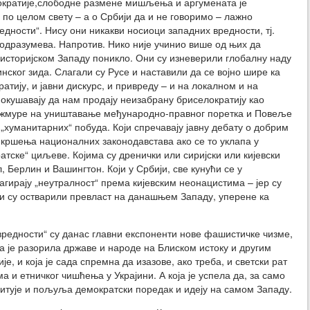
мократије,слободне размене мишљења и аргумената је
 по целом свету – а о Србији да и не говоримо – лажно
дности“. Нису они никакви носиоци западних вредности, тј.
подразумева. Напротив. Нико није учинио више од њих да
 историјском Западу поникло. Они су изневерили глобалну наду
ског зида. Слагали су Русе и наставили да се војно шире ка
ратију, и јавни дискурс, и привреду – и на локалном и на
 покушавају да нам продају неизабрану бриселократију као
и жмуре на уништавање међународно-правног поретка и Повеље
 „хуманитарних“ побуда. Који спречавају јавну дебату о добрим
 кршења националних законодавстава ако се то уклапа у
тске“ циљеве. Којима су дренички или сиријски или кијевски
, Берлин и Вашингтон. Који у Србији, све кунући се у
гирају „неутралност“ према кијевским неонацистима – јер су
оји су остварили превласт на данашњем Западу, уперене ка
вредности“ су данас главни експоненти нове фашистичке чизме,
оја је разорила државе и народе на Блиском истоку и другим
, и која је сада спремна да изазове, ако треба, и светски рат
 и етничког чишћења у Украјини. А која је успела да, за само
итује и пољуља демократски поредак и идеју на самом Западу.