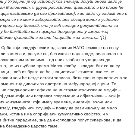
 у Украјини је од историјског значаја, попут онога што је
дан Милошевић, и други расистички фашисти; и по томе ће
ција наставимо да ово прихватамо), као што су запамћени и
змера се не може заборавити. Без обзира колико успешно
 крили ову повест, она је већ солидно документована за
у ће памтити као најгорег председника у америчкој
стичко-фашистичких или ‘нацистичких’ земаља.“[1]
Срба који владају неким од главних НАТО језика је на своју
или захтева и, разуме се, без икакве надокнаде, реаговало на
разноразним медијима – од оних глобално утицајних до
вно, не из љубави према Милошевићу – кладио бих се да су
ци – већ из бриге да ће „нацистичка“ етикета, ако се не
рава и који ће негде остати записан, бити трајно прилепљена за
ерманентну дивљач за одстрел на међународној сцени. То,
па ни средњерочног ефекта на инструментализоване медије –
рој демантија или исправки повремено и објављиван – али је
х конзумената, који имају времена, енергије, воље или
итају, гледају или слушају – почну да размишљају на мало
лажи, истина има спорије али кумулативно својство, и у
 битне парадигме, зна да експлодира попут супернове, и да
о на безнадежно царство таме.