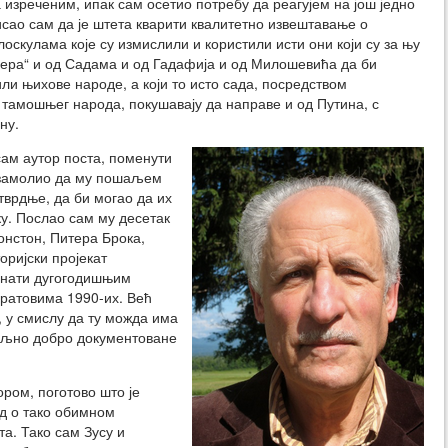
 изреченим, ипак сам осетио потребу да реагујем на још једно
сао сам да је штета кварити квалитетно извештавање о
оскулама које су измислили и користили исти они који су за њу
тлера“ и од Садама и од Гадафија и од Милошевића да би
 њихове народе, а који то исто сада, посредством
е тамошњег народа, покушавају да направе и од Путина, с
ну.
сам аутор поста, поменути
ци замолио да му пошаљем
тврдње, да би могао да их
ку. Послао сам му десетак
онстон, Питера Брока,
ријски пројекат
ознати дугогодишњим
ратовима 1990-их. Већ
, у смислу да ту можда има
ољно добро документоване
ром, поготово што је
уд о тако обимном
а. Тако сам Зусу и