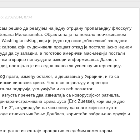
: 20/08/2014, 07:41
сам решио да реагујем на једну отрцану пропагандну флоскулу
ободана Милошевића. Објављена је на помало неочекиваном
у Washington’sBlog, који је један од оних „обавезних“ западних
сајтова који су доживели процват откад је постало јасно једном
уди да су западни, а поготово амерички мас-медији постали
чки и крајње непоуздани извори информисања. Дакле, с
диј, постојала је изгледна шанса за успешну интервенцију.
og прати, између осталог, и дешавања у Украјини, и то са
штински виновник кризе. Често се појављују и преводи
атном подручју, укључујући и са већ познатог
15. августа пренета два извештаја са новорусијског ратишта,
ичара-истраживача Ерика Зуса (Eric Zuesse), који им је дао
1 и 2“, алудирајући на чињеницу да снаге кијевске хунте
воде етничко чишћење Донбаса, користећи забрањено оружје и
енете ратне извештаје пропратио следећим коментаром: