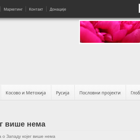
Маркетинг
Контакт
Донације
Косово и Метохија
Русија
Пословни пројекти
Гло
ег више нема
а о Западу којег више нема