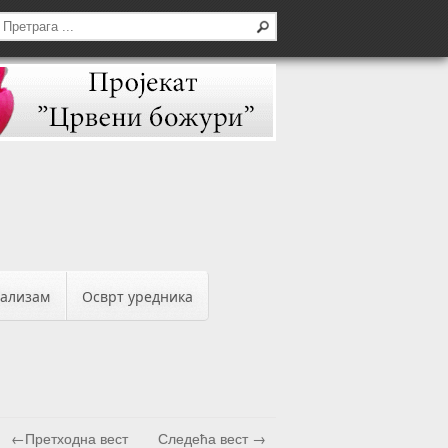
бализам
Осврт уредника
←Претходна вест
Следећа вест →