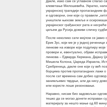
Дакле, иако сам се углавном слагао са
клеветање Милошевића. Укратко, напи
украјинској трагедији пропагандним фл
и одговорни, они који су правили „хи
уништили њихове земље и осиромашили
украјинског грађанског рата и несрећ
циљем да Русија доживи сличну судби
После неколико сати мејлом се јавио 
Ерик Зус, који ме је у једној речени
линкове на изворе који подупиру моје 
провери и, евентуално, објави исправ
линкова – Едварда Хермана, Дајану Џ
Мишела Колона, Џареда Израела, Исто
Сребреница, дакле оне који су већ п
борцима против пропагандних лажи о 
после сат времена сам добио одговор
занимљивих тврдњи, али да нису дов
или користе лоше резоновање.
Наравно, нисам био задовољан одгово
тешко да се могао донети исправан с
материјалу за нешто мање од 60 минут