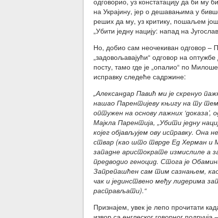
одговорио, уз констатацију да би му 
на Украјину, јер о дешавањима у бивш
реших да му, уз критику, пошаљем још
„Убити једну нацију: напад на Југослави
Но, добио сам неочекиван одговор – П
„задовољавајући“ одговор на оптужбе 
посту, тамо где је „опалио“ по Милоше
исправку следеће садржине:
„Александар Павић ми је скренуо па
нашао Парентијеву књигу на ту тему
оптужен на основу лажних ‘доказа’,
Мајкла Парентија, „Убити једну нацију
којег објављујем ову исправку. Она
ствар (као што тврде Ед Херман и М
западне аристократе измислиле а за
предводио геноцид. Стога је Обамина
Запрепашћен сам тим сазнањем, као
чак и јединствено међу лидерима за
расправљати).“
Признајем, увек је лепо прочитати кад
извор са енглеског говорног подручја 